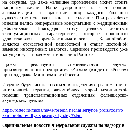
на секунды, где даже малейшее промедление может стоить
пациенту жизни. Наше устройство за счет полной
автоматизации и адаптации под каждого больного
существенно повышает шансы на спасение. При разработке
изделия велись непрерывные консультации с медицинскими
работниками. Благодаря этому удалось добиться
эксплуатационных характеристик, которые полностью
удовлетворяют врачей-реаниматологов. „КардиоРобот“
является отечественной разработкой и станет достойной
заменой иностранных аналогов. Серийное производство уже
запущено», — прокомментировали в Ростехе.
Проект реализуется специалистами научно-
производственного предприятия «Алмаз» (входит в «Росэл»)
при поддержке Минпромторга России.
Изделие будет использоваться в отделениях реанимации и
интенсивной терапии, автомобилях скорой медицинской
помощи, трансплантационных отделениях, фельдшерско-
акушерских пунктах.
https://rostec.ru/media/news/rostekh-nachal-seriynoe-proizvodstvo-
kardiorobotov-dlya-spaseniya-lyudey/#start
Официальные новости Федеральной службы по надзору в