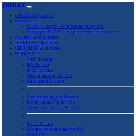
ДИВИЗОР
ГЛАВНАЯ
(current)
ЖУРНАЛЫ
НЭО – Налоги.Экономика.Общество
КонкуренTEAM - Люди.Бизнес.Технологии
ВЕБИНАРЫ
(current)
ОБЩЕСТВО
(current)
МЕДИЦИНА
(current)
НОВОСТИ
ФНС России
ЦБ России
ФАС России
Минпромторг России
Минстрой России
Роспотребнадзор России
Росздравнадзор России
Россельхознадзор России
ФТС России
Следственный комитет РФ
МВД РФ