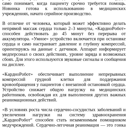
само понимает, когда пациенту срочно требуется помощь.
Новинка готова к использованию в медицинских
учреждениях, начато серийное производство.
В отличие от человека, который может эффективно делать
непрямой массаж сердца только 2–3 минуты, «КардиоРобот»
способен действовать до 45 минут без перерыва от
аккумулятора. «Умное» устройство включается при остановке
сердца и само настраивает давление и глубину компрессий,
ориентируясь на данные с датчиков. Аппарат информирует
медперсонал о своих действиях, уровне заряда и возможных
сбоях. Для этого используются звуковые сигналы и сообщения
на дисплее.
«КардиоРобот» обеспечивает выполнение непрерывных
компрессий грудной клетки для поддержания
кровообращения у пациентов с внезапной остановкой сердца.
Устройство снижает общую нагрузку на медицинских
работников, освобождая их для выполнения других важных
реанимационных действий.
«В условиях роста числа сердечно-сосудистых заболеваний и
увеличения нагрузки на систему здравоохранения
„КардиоРобот“ способен стать незаменимым помощником
медучреждений. Сердечно-легочная реанимация — это гонка