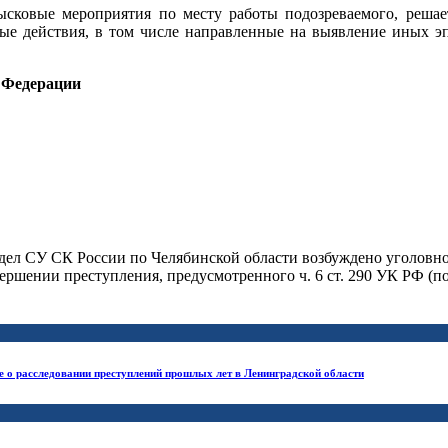
сковые мероприятия по месту работы подозреваемого, решае
ые действия, в том числе направленные на выявление иных эпи
 Федерации
 дел СУ СК России по Челябинской области возбуждено уголовно
ершении преступления, предусмотренного ч. 6 ст. 290 УК РФ (по
е о расследовании преступлений прошлых лет в Ленинградской области