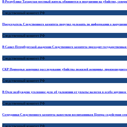
В Республике Татарстан местный житель обвиняется в покушении на убийство, совер
Следственный комитет РФ
Председатель Следственного комитета поручил доложить по информации о нарушени
Следственный комитет РФ
В Санкт-Петербургской академии Следственного комитета проходит государственная 
Следственный комитет РФ
СКР Приморья завершил расследование убийства пожилой женщины, произошедшего 
Следственный комитет РФ
В Орле возбуждено уголовное дело об уклонении от уплаты налогов в особо крупном
Следственный комитет РФ
Сотрудники Следственного комитета навестили воспитанников Центра содействия с
Следственный комитет РФ