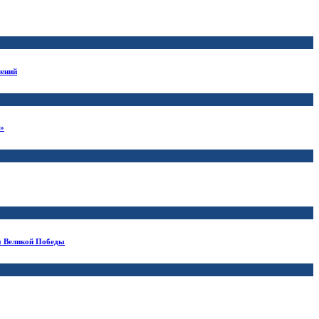
лений
)»
ём Великой Победы