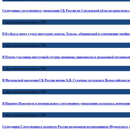
Сотрудники следственного управления СК России по Смоленской области навестили 
Следственный комитет РФ
В Кузбассе перед судом предстанет житель Томска, обвиняемый в совершении двойног
Следственный комитет РФ
В Перми участники преступной группы признаны виновными в незаконной организаци
Следственный комитет РФ
В Московской академии СК России имени А.Я. Сухарева состоялась Всероссийская н
Следственный комитет РФ
В Нижнем Новгороде в региональном следственном управлении состоялась церемони
Следственный комитет РФ
Сотрудники Следственного комитета России поздравили воспитанников Муромского