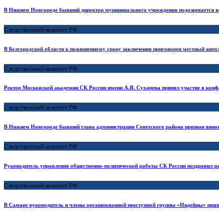
В Нижнем Новгороде бывший директор муниципального учреждения подозревается во
Следственный комитет РФ
В Белгородской области к пожизненному сроку заключения приговорен местный жите
Следственный комитет РФ
Ректор Московской академии СК России имени А.Я. Сухарева принял участие в конф
Следственный комитет РФ
В Нижнем Новгороде бывший глава администрации Советского района признан вино
Следственный комитет РФ
Руководитель управления общественно-политической работы СК России поздравил р
Следственный комитет РФ
В Самаре руководитель и члены организованной преступной группы «Индейцы» приз