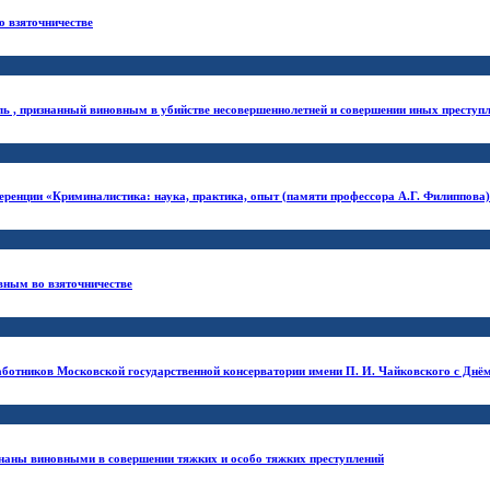
 взяточничестве
ль , признанный виновным в убийстве несовершеннолетней и совершении иных преступ
еренции «Криминалистика: наука, практика, опыт (памяти профессора А.Г. Филиппова
вным во взяточничестве
аботников Московской государственной консерватории имени П. И. Чайковского с Дн
наны виновными в совершении тяжких и особо тяжких преступлений