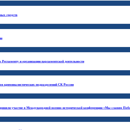
ных средств
ии
о Регламенту и организации парламентской деятельности
ков криминалистических подразделений СК России
риняли участие в Международной военно-исторической конференции «Мы славим Побед