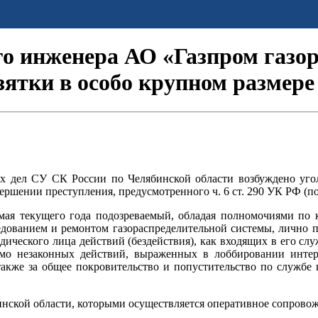
го инженера АО «Газпром газо
зятки в особо крупном размере
ых дел СУ СК России по Челябинской области возбуждено уго
ершении преступления, предусмотренного ч. 6 ст. 290 УК РФ (по
 мая текущего года подозреваемый, обладая полномочиями по 
едованием и ремонтом газораспределительной системы, лично п
идического лица действий (бездействия), как входящих в его с
домо незаконных действий, выраженных в лоббировании инте
 также за общее покровительство и попустительство по службе
ской области, которыми осуществляется оперативное сопровож