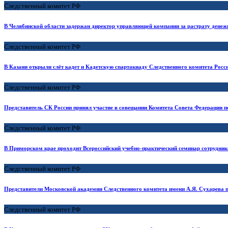
Следственный комитет РФ
В Челябинской области задержан директор управляющей компании за растрату денеж
Следственный комитет РФ
В Казани открыли слёт кадет и Кадетскую спартакиаду Следственного комитета Росс
Следственный комитет РФ
Представитель СК России принял участие в совещании Комитета Совета Федерации п
Следственный комитет РФ
В Приморском крае проходит Всероссийский учебно-практический семинар сотрудни
Следственный комитет РФ
Представители Московской академии Следственного комитета имени А.Я. Сухарева п
Следственный комитет РФ