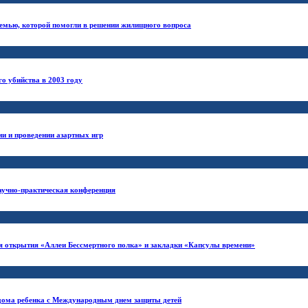
семью, которой помогли в решении жилищного вопроса
о убийства в 2003 году
и и проведении азартных игр
аучно-практическая конференция
я открытия «Аллеи Бессмертного полка» и закладки «Капсулы времени»
 дома ребенка с Международным днем защиты детей