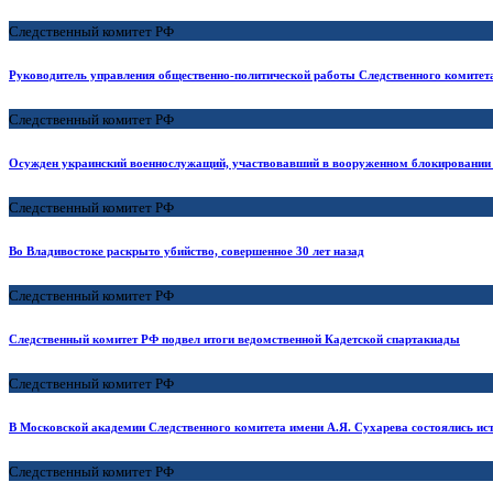
Следственный комитет РФ
Руководитель управления общественно-политической работы Следственного комитет
Следственный комитет РФ
Осужден украинский военнослужащий, участвовавший в вооруженном блокировании 
Следственный комитет РФ
Во Владивостоке раскрыто убийство, совершенное 30 лет назад
Следственный комитет РФ
Следственный комитет РФ подвел итоги ведомственной Кадетской спартакиады
Следственный комитет РФ
В Московской академии Следственного комитета имени А.Я. Сухарева состоялись ис
Следственный комитет РФ