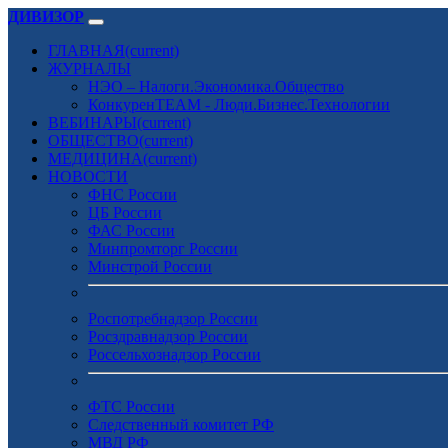
ДИВИЗОР
ГЛАВНАЯ
(current)
ЖУРНАЛЫ
НЭО – Налоги.Экономика.Общество
КонкуренTEAM - Люди.Бизнес.Технологии
ВЕБИНАРЫ
(current)
ОБЩЕСТВО
(current)
МЕДИЦИНА
(current)
НОВОСТИ
ФНС России
ЦБ России
ФАС России
Минпромторг России
Минстрой России
Роспотребнадзор России
Росздравнадзор России
Россельхознадзор России
ФТС России
Следственный комитет РФ
МВД РФ