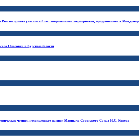
а России принял участие в благотворительном мероприятии, приуроченном к Междуна
села Ольговка в Курской области
торические чтения, посвященные памяти Маршала Советского Союза И.С. Конева