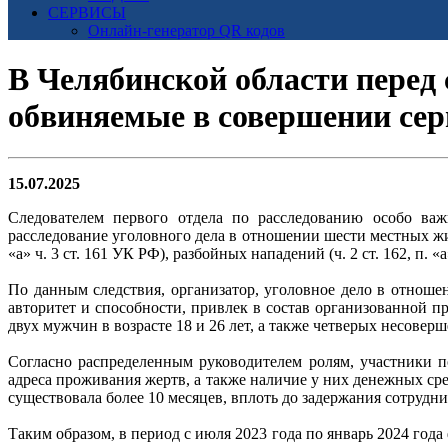
СЕРВИСЫ
Онлайн-генератор QR кодов
В Челябинской области перед
обвиняемые в совершении сер
15.07.2025
Следователем первого отдела по расследованию особо важ
расследование уголовного дела в отношении шести местных жите
«а» ч. 3 ст. 161 УК РФ), разбойных нападений (ч. 2 ст. 162, п. «
По данным следствия, организатор, уголовное дело в отноше
авторитет и способности, привлек в состав организованной п
двух мужчин в возрасте 18 и 26 лет, а также четверых несоверш
Согласно распределенным руководителем ролям, участники п
адреса проживания жертв, а также наличие у них денежных ср
существовала более 10 месяцев, вплоть до задержания сотруд
Таким образом, в период с июля 2023 года по январь 2024 го