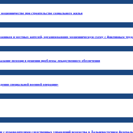
в мошенничестве при строительстве социального жилья
рожников и местных жителей, организовавших мошенническую схему с фиктивным труд
казание помощи в решении проблемы лекарственного обеспечения
дения специальной военной операции»
ие с руководителями следственных управлений ведомства в Дальневосточном федерал