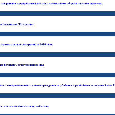
 совершении террористического акта и незаконном обороте опасного предмета
а Российской Федерации»
а криминального авторитета в 2018 году
ана Великой Отечественной войны
ела о совершении иностранным гражданином убийства и разбойного нападения более 15
ых человек на объекте водоснабжения