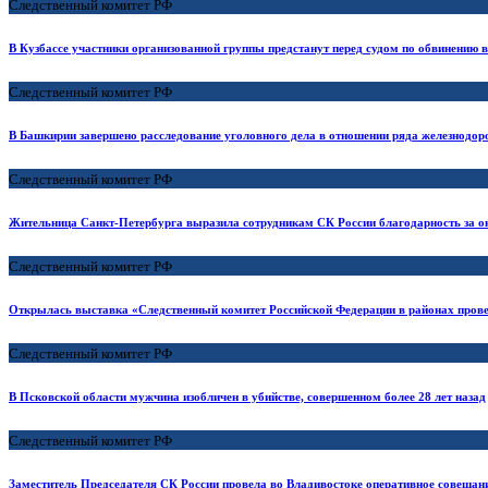
Следственный комитет РФ
В Кузбассе участники организованной группы предстанут перед судом по обвинению 
Следственный комитет РФ
В Башкирии завершено расследование уголовного дела в отношении ряда железнодо
Следственный комитет РФ
Жительница Санкт-Петербурга выразила сотрудникам СК России благодарность за о
Следственный комитет РФ
Открылась выставка «Следственный комитет Российской Федерации в районах прове
Следственный комитет РФ
В Псковской области мужчина изобличен в убийстве, совершенном более 28 лет назад
Следственный комитет РФ
Заместитель Председателя СК России провела во Владивостоке оперативное совещан