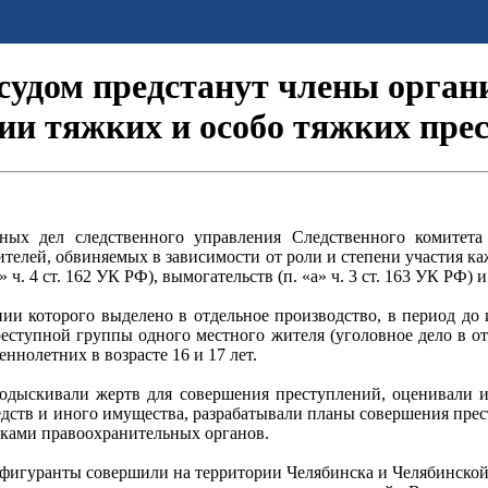
 судом предстанут члены орган
ии тяжких и особо тяжких пре
ных дел следственного управления Следственного комитет
лей, обвиняемых в зависимости от роли и степени участия каждо
а» ч. 4 ст. 162 УК РФ), вымогательств (п. «а» ч. 3 ст. 163 УК РФ)
нии которого выделено в отдельное производство, в период до
реступной группы одного местного жителя (уголовное дело в о
еннолетних в возрасте 16 и 17 лет.
одыскивали жертв для совершения преступлений, оценивали и
едств и иного имущества, разрабатывали планы совершения пре
никами правоохранительных органов.
да фигуранты совершили на территории Челябинска и Челябинско