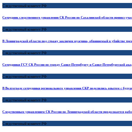
Следственный комитет РФ
Сотрудник следственного управления СК России по Сахалинской области принял учас
Следственный комитет РФ
В Ленинградской области под стражу заключен мужчина, обвиняемый в убийстве трех
Следственный комитет РФ
Сотрудники ГСУ СК России по городу Санкт-Петербургу и Санкт-Петербургской ака
Следственный комитет РФ
В Волгограде сотрудники регионального управления СКР поделились опытом с буду
Следственный комитет РФ
Следственным управлением СК России по Ленинградской области продолжается рабо
Следственный комитет РФ