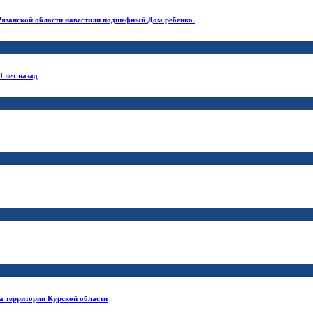
 Рязанской области навестили подшефный Дом ребенка.
 лет назад
а территории Курской области