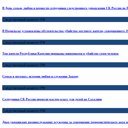
В День семьи, любви и верности сотрудники следственного управления СК России по
Следственный комитет РФ
В Норильске установлены обстоятельства убийства местного жителя, совершенного 20
Следственный комитет РФ
Три жителя Республики Карелии признаны виновными в убийстве семи человек
Следственный комитет РФ
Семья в погонах: история любви и служения Закону
Следственный комитет РФ
Сотрудники СК России провели мастер-класс для детей на Сахалине
Следственный комитет РФ
Двое украинских военнослужащих осуждены за совершение террористического акта н