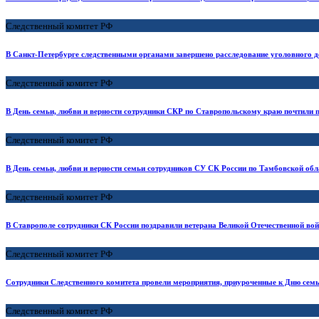
Следственный комитет РФ
В Санкт-Петербурге следственными органами завершено расследование уголовного д
Следственный комитет РФ
В День семьи, любви и верности сотрудники СКР по Ставропольскому краю почтили 
Следственный комитет РФ
В День семьи, любви и верности семьи сотрудников СУ СК России по Тамбовской об
Следственный комитет РФ
В Ставрополе сотрудники СК России поздравили ветерана Великой Отечественной войн
Следственный комитет РФ
Сотрудники Следственного комитета провели мероприятия, приуроченные к Дню семь
Следственный комитет РФ