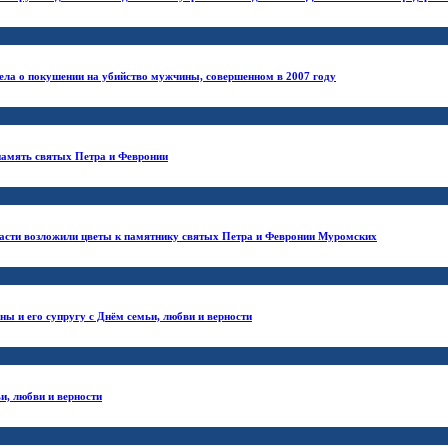
ела о покушении на убийство мужчины, совершенном в 2007 году
память святых Петра и Февронии
ласти возложили цветы к памятнику святых Петра и Февронии Муромских
ы и его супругу с Днём семьи, любви и верности
и, любви и верности