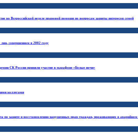
тие во Всероссийской неделе правовой помощи по вопросам защиты интересов семей
 лиц, совершенном в 2002 году
демии СК России приняли участие в марафоне «Белые ночи»
щими коллегами
та по защите и восстановлению нарушенных прав граждан, проживающих в аварийном