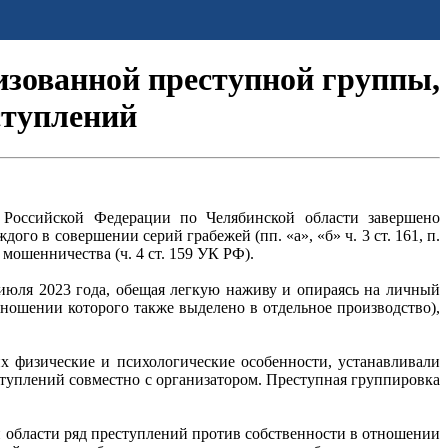
изованной преступной группы,
ступлений
а Российской Федерации по Челябинской области завершено
го в совершении серий грабежей (пп. «а», «б» ч. 3 ст. 161, п.
 и мошенничества (ч. 4 ст. 159 УК РФ).
 июля 2023 года, обещая легкую наживу и опираясь на личный
тношении которого также выделено в отдельное производство),
х физические и психологические особенности, устанавливали
ступлений совместно с организатором. Преступная группировка
й области ряд преступлений против собственности в отношении