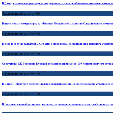
В Самаре завершено расследование уголовного дела по обвинению местного жителя в
Следственный комитет РФ
Вышел новый номер журнала «Вестник Московской академии Следственного комитет
Следственный комитет РФ
В Кузбассе следователями СК России установлены обстоятельства заказного убийств
Следственный комитет РФ
Сотрудники СК России по Курской области поздравили со 100-летним юбилеем ветер
Следственный комитет РФ
В Санкт-Петербурге следственными органами завершено расследование уголовного д
Следственный комитет РФ
В Волгоградской области завершено расследование уголовного дела о гибели шестер