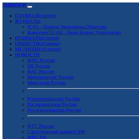
ДИВИЗОР
ГЛАВНАЯ
(current)
ЖУРНАЛЫ
НЭО – Налоги.Экономика.Общество
КонкуренTEAM - Люди.Бизнес.Технологии
ВЕБИНАРЫ
(current)
ОБЩЕСТВО
(current)
МЕДИЦИНА
(current)
НОВОСТИ
ФНС России
ЦБ России
ФАС России
Минпромторг России
Минстрой России
Роспотребнадзор России
Росздравнадзор России
Россельхознадзор России
ФТС России
Следственный комитет РФ
МВД РФ