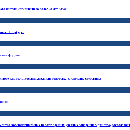
ого жителя, совершенного более 25 лет назад
анкт-Петербурге
ческом форуме
ного комитета России наградили подростка за спасение сверстника
адемии
монтно-восстановительных работ в зданиях учебных заведений ведомства, расположен