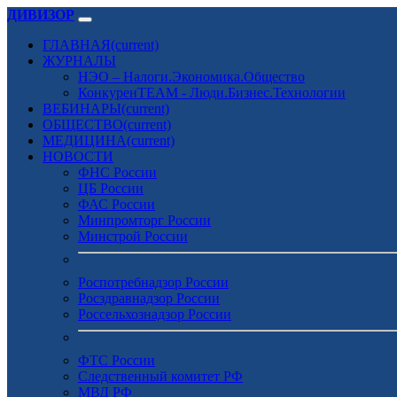
ДИВИЗОР
ГЛАВНАЯ
(current)
ЖУРНАЛЫ
НЭО – Налоги.Экономика.Общество
КонкуренTEAM - Люди.Бизнес.Технологии
ВЕБИНАРЫ
(current)
ОБЩЕСТВО
(current)
МЕДИЦИНА
(current)
НОВОСТИ
ФНС России
ЦБ России
ФАС России
Минпромторг России
Минстрой России
Роспотребнадзор России
Росздравнадзор России
Россельхознадзор России
ФТС России
Следственный комитет РФ
МВД РФ