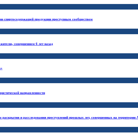
ации спиртосодержащей продукции преступным сообществом
жителю, совершенном 6 лет назад
а»
ристической направленности
м раскрытия и расследования преступлений прошлых лет, совершенных на территории 