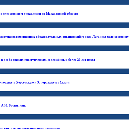
 в следственном управлении по Магаданской области
блиотеки ведомственных образовательных организаций города Луганска художественну
в особо тяжких преступлениях, совершённых более 20 лет назад
 поездку в Херсонскую и Запорожскую области
й А.И. Бастрыкина
ате отравления инсектицидным средством