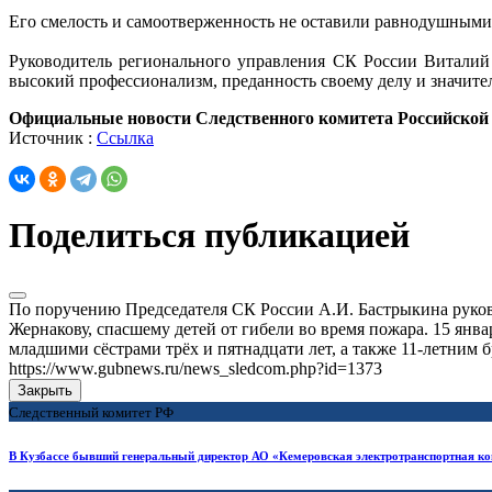
Его смелость и самоотверженность не оставили равнодушными 
Руководитель регионального управления СК России Виталий 
высокий профессионализм, преданность своему делу и значите
Официальные новости Следственного комитета Российской
Источник :
Ссылка
Поделиться публикацией
По поручению Председателя СК России А.И. Бастрыкина руков
Жернакову, спасшему детей от гибели во время пожара. 15 янв
младшими сёстрами трёх и пятнадцати лет, а также 11-летним б
https://www.gubnews.ru/news_sledcom.php?id=1373
Закрыть
Следственный комитет РФ
В Кузбассе бывший генеральный директор АО «Кемеровская электротранспортная ком