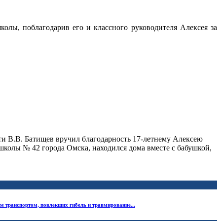
олы, поблагодарив его и классного руководителя Алексея за
и В.В. Батищев вручил благодарность 17-летнему Алексею
 школы № 42 города Омска, находился дома вместе с бабушкой,
 транспортом, повлекших гибель и травмирование...