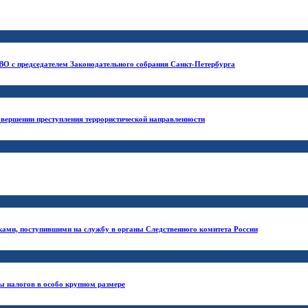
ВО с председателем Законодательного собрания Санкт-Петербурга
овершении преступления террористической направленности
ками, поступившими на службу в органы Следственного комитета России
ты налогов в особо крупном размере