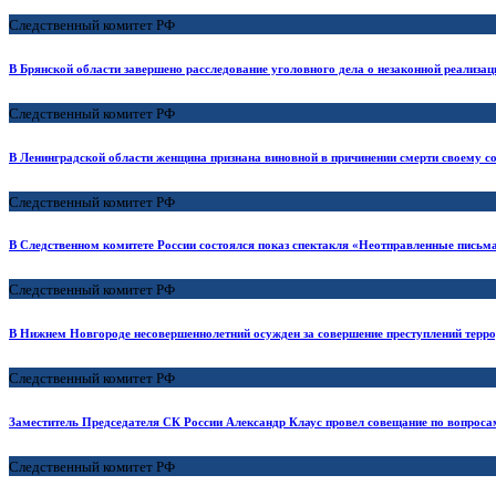
Следственный комитет РФ
В Брянской области завершено расследование уголовного дела о незаконной реализ
Следственный комитет РФ
В Ленинградской области женщина признана виновной в причинении смерти своему со
Следственный комитет РФ
В Следственном комитете России состоялся показ спектакля «Неотправленные письм
Следственный комитет РФ
В Нижнем Новгороде несовершеннолетний осужден за совершение преступлений терро
Следственный комитет РФ
Заместитель Председателя СК России Александр Клаус провел совещание по вопроса
Следственный комитет РФ