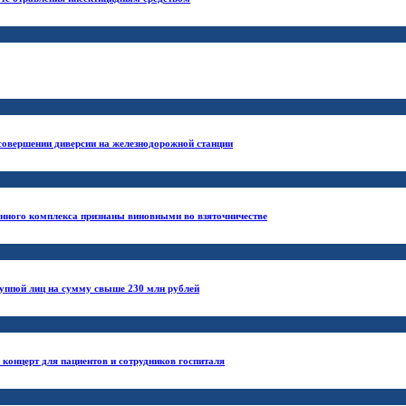
совершении диверсии на железнодорожной станции
ного комплекса признаны виновными во взяточничестве
уппой лиц на сумму свыше 230 млн рублей
концерт для пациентов и сотрудников госпиталя