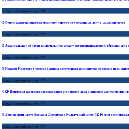
Следственный комитет РФ
В Омске вынесен приговор местному жителю по уголовному делу о мошенничестве
Следственный комитет РФ
В Архангельской области заключены под стражу несовершеннолетние, обвиняемые в 
Следственный комитет РФ
В Нижнем Новгороде четверо бывших сотрудников предприятия оборонно-промышлен
Следственный комитет РФ
СКР Приморья завершил расследование уголовного дела о хищении электричества гр
Следственный комитет РФ
В День памяти жертв блокады Ленинграда Культурный центр СК России организовал 
Следственный комитет РФ