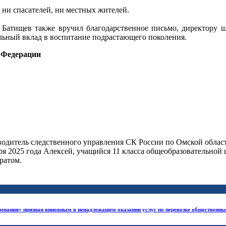
ни спасателей, ни местных жителей.
Батищев также вручил благодарственное письмо, директору шк
льный вклад в воспитание подрастающего поколения.
 Федерации
одитель следственного управления СК России по Омской област
аря 2025 года Алексей, учащийся 11 класса общеобразовательной
ратом.
пания» признан виновным в ненадлежащем оказании услуг по перевозке общественным