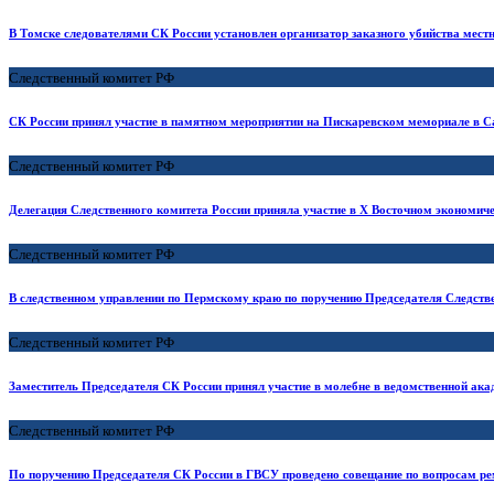
В Томске следователями СК России установлен организатор заказного убийства местн
Следственный комитет РФ
СК России принял участие в памятном мероприятии на Пискаревском мемориале в С
Следственный комитет РФ
Делегация Следственного комитета России приняла участие в X Восточном экономи
Следственный комитет РФ
В следственном управлении по Пермскому краю по поручению Председателя Следствен
Следственный комитет РФ
Заместитель Председателя СК России принял участие в молебне в ведомственной ак
Следственный комитет РФ
По поручению Председателя СК России в ГВСУ проведено совещание по вопросам ре