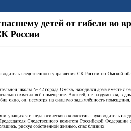
спасшему детей от гибели во в
СК России
водитель следственного управления СК России по Омской обл
ательной школы № 42 города Омска, находился дома вместе с ба
ентально охватил всё помещение. Алексей, не раздумывая, в до
збив окно, он, несмотря на сильную задымлённость помещения,
твии учащихся и педагогического коллектива руководитель сле
редседателя Следственного комитета Российской Федерации з
рявшись, рискуя собственной жизнью, спас близких.