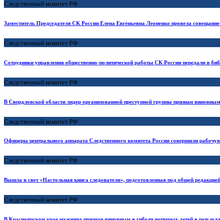
Следственный комитет РФ
Заместитель Председателя СК России Елена Евгеньевна Леоненко провела совещание
Следственный комитет РФ
Сотрудники управления общественно-политической работы СК России передали в би
Следственный комитет РФ
В Свердловской области лидер организованной преступной группы признан виновным 
Следственный комитет РФ
Офицеры центрального аппарата Следственного комитета России совершили рабочую
Следственный комитет РФ
Вышла в свет «Настольная книга следователя», подготовленная под общей редакцие
Следственный комитет РФ
В Красноярском крае мужчина признан виновным в гибели четверых детей в результ