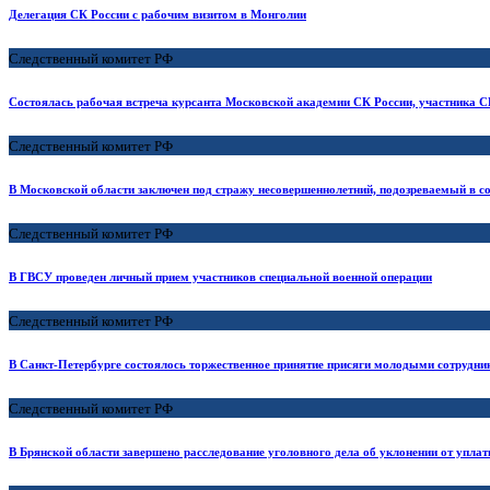
Делегация СК России с рабочим визитом в Монголии
Следственный комитет РФ
Состоялась рабочая встреча курсанта Московской академии СК России, участника С
Следственный комитет РФ
В Московской области заключен под стражу несовершеннолетний, подозреваемый в с
Следственный комитет РФ
В ГВСУ проведен личный прием участников специальной военной операции
Следственный комитет РФ
В Санкт-Петербурге состоялось торжественное принятие присяги молодыми сотрудни
Следственный комитет РФ
В Брянской области завершено расследование уголовного дела об уклонении от упла