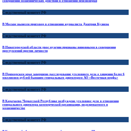
совершении мошеннических действий в отношении пенсионерки
Следственный комитет РФ
В Москве вынесен приговор в отношении журналиста Дмитрия Кузнеца
Следственный комитет РФ
В Нижегородской области двое мужчин признаны виновными в совершении
преступлений против личности
Следственный комитет РФ
В Приморском крае завершено расследование уголовного дела о хищении более 6
миллионов рублей бывшим генеральным директором АО «Восточная верфь»
Следственный комитет РФ
В Карачаево-Черкесской Республике возбуждено уголовное дело в отношении
генерального директора коммерческой организации, подозреваемого в
мошенничестве
Следственный комитет РФ