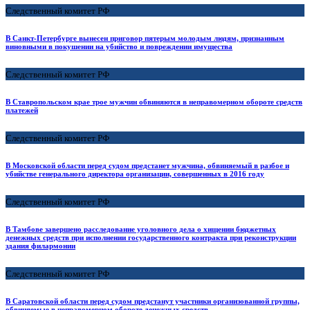
Следственный комитет РФ
В Санкт-Петербурге вынесен приговор пятерым молодым людям, признанным
виновными в покушении на убийство и повреждении имущества
Следственный комитет РФ
В Ставропольском крае трое мужчин обвиняются в неправомерном обороте средств
платежей
Следственный комитет РФ
В Московской области перед судом предстанет мужчина, обвиняемый в разбое и
убийстве генерального директора организации, совершенных в 2016 году
Следственный комитет РФ
В Тамбове завершено расследование уголовного дела о хищении бюджетных
денежных средств при исполнении государственного контракта при реконструкции
здания филармонии
Следственный комитет РФ
В Саратовской области перед судом предстанут участники организованной группы,
обвиняемые в неправомерном обороте денежных средств