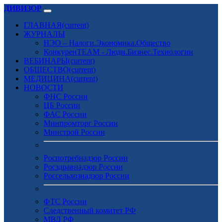
ДИВИЗОР
ГЛАВНАЯ
(current)
ЖУРНАЛЫ
НЭО – Налоги.Экономика.Общество
КонкуренTEAM - Люди.Бизнес.Технологии
ВЕБИНАРЫ
(current)
ОБЩЕСТВО
(current)
МЕДИЦИНА
(current)
НОВОСТИ
ФНС России
ЦБ России
ФАС России
Минпромторг России
Минстрой России
Роспотребнадзор России
Росздравнадзор России
Россельхознадзор России
ФТС России
Следственный комитет РФ
МВД РФ