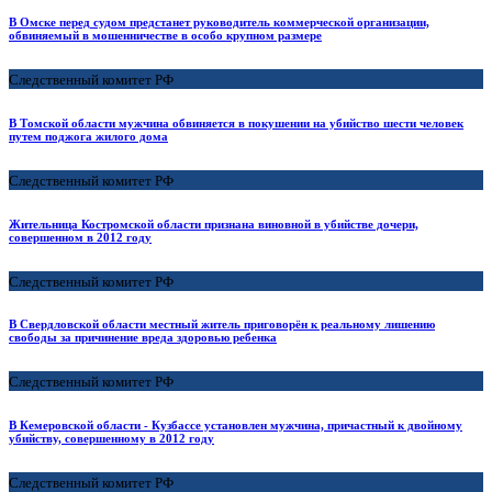
В Омске перед судом предстанет руководитель коммерческой организации,
обвиняемый в мошенничестве в особо крупном размере
Следственный комитет РФ
В Томской области мужчина обвиняется в покушении на убийство шести человек
путем поджога жилого дома
Следственный комитет РФ
Жительница Костромской области признана виновной в убийстве дочери,
совершенном в 2012 году
Следственный комитет РФ
В Свердловской области местный житель приговорён к реальному лишению
свободы за причинение вреда здоровью ребенка
Следственный комитет РФ
В Кемеровской области - Кузбассе установлен мужчина, причастный к двойному
убийству, совершенному в 2012 году
Следственный комитет РФ