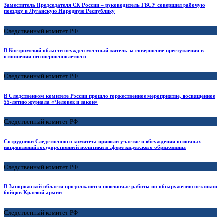
Заместитель Председателя СК России – руководитель ГВСУ совершил рабочую
поездку в Луганскую Народную Республику
Следственный комитет РФ
В Костромской области осужден местный житель за совершение преступления в
отношении несовершеннолетнего
Следственный комитет РФ
В Следственном комитете России прошло торжественное мероприятие, посвященное
55-летию журнала «Человек и закон»
Следственный комитет РФ
Сотрудники Следственного комитета приняли участие в обсуждении основных
направлений государственной политики в сфере кадетского образования
Следственный комитет РФ
В Запорожской области продолжаются поисковые работы по обнаружению останков
бойцов Красной армии
Следственный комитет РФ