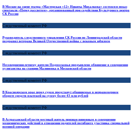
В Москве на сцене театра «Мастерская «12» Никиты Михалкова» состоялся показ
спектакля «Перед рассветом», организованный при содействии Культурного центра
СК России
Следственный комитет РФ
Руководитель следственного управления СК России по Ленинградской области
поздравил ветерана Великой Отечественной войны с вековым юбилеем
Следственный комитет РФ
Несовершеннолетнему жителю Подмосковья предъявлено обвинение в совершении
хулиганства на станции Малиновка в Московской области
Следственный комитет РФ
В Красноярском крае перед судом предстанут обвиняемые в неправомерном
обороте средств платежей на сумму более 43 млн рублей
Следственный комитет РФ
В Астраханской области местный житель признан виновным в совершении
мошеннических действий в отношении родителей погибшего участника специальной
военной операции