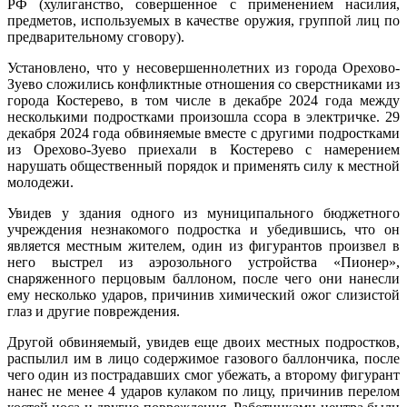
РФ (хулиганство, совершенное с применением насилия,
предметов, используемых в качестве оружия, группой лиц по
предварительному сговору).
Установлено, что у несовершеннолетних из города Орехово-
Зуево сложились конфликтные отношения со сверстниками из
города Костерево, в том числе в декабре 2024 года между
несколькими подростками произошла ссора в электричке. 29
декабря 2024 года обвиняемые вместе с другими подростками
из Орехово-Зуево приехали в Костерево с намерением
нарушать общественный порядок и применять силу к местной
молодежи.
Увидев у здания одного из муниципального бюджетного
учреждения незнакомого подростка и убедившись, что он
является местным жителем, один из фигурантов произвел в
него выстрел из аэрозольного устройства «Пионер»,
снаряженного перцовым баллоном, после чего они нанесли
ему несколько ударов, причинив химический ожог слизистой
глаз и другие повреждения.
Другой обвиняемый, увидев еще двоих местных подростков,
распылил им в лицо содержимое газового баллончика, после
чего один из пострадавших смог убежать, а второму фигурант
нанес не менее 4 ударов кулаком по лицу, причинив перелом