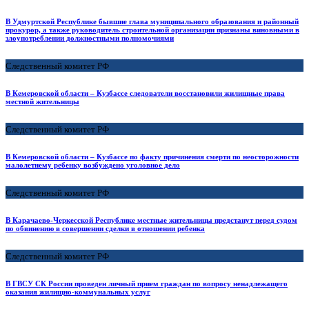
В Удмуртской Республике бывшие глава муниципального образования и районный
прокурор, а также руководитель строительной организации признаны виновными в
злоупотреблении должностными полномочиями
Следственный комитет РФ
В Кемеровской области – Кузбассе следователи восстановили жилищные права
местной жительницы
Следственный комитет РФ
В Кемеровской области – Кузбассе по факту причинения смерти по неосторожности
малолетнему ребенку возбуждено уголовное дело
Следственный комитет РФ
В Карачаево-Черкесской Республике местные жительницы предстанут перед судом
по обвинению в совершении сделки в отношении ребенка
Следственный комитет РФ
В ГВСУ СК России проведен личный прием граждан по вопросу ненадлежащего
оказания жилищно-коммунальных услуг