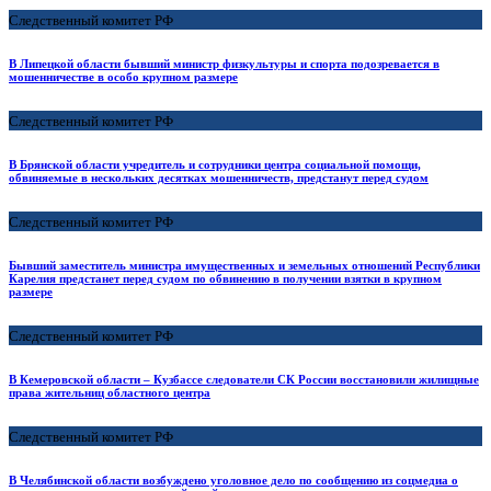
Следственный комитет РФ
В Липецкой области бывший министр физкультуры и спорта подозревается в
мошенничестве в особо крупном размере
Следственный комитет РФ
В Брянской области учредитель и сотрудники центра социальной помощи,
обвиняемые в нескольких десятках мошенничеств, предстанут перед судом
Следственный комитет РФ
Бывший заместитель министра имущественных и земельных отношений Республики
Карелия предстанет перед судом по обвинению в получении взятки в крупном
размере
Следственный комитет РФ
В Кемеровской области – Кузбассе следователи СК России восстановили жилищные
права жительниц областного центра
Следственный комитет РФ
В Челябинской области возбуждено уголовное дело по сообщению из соцмедиа о