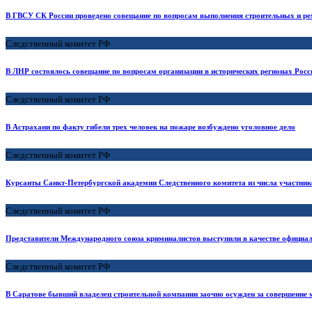
В ГВСУ СК России проведено совещание по вопросам выполнения строительных и ре
Следственный комитет РФ
В ЛНР состоялось совещание по вопросам организации в исторических регионах Ро
Следственный комитет РФ
В Астрахани по факту гибели трех человек на пожаре возбуждено уголовное дело
Следственный комитет РФ
Курсанты Санкт-Петербургской академии Следственного комитета из числа участник
Следственный комитет РФ
Представители Международного союза криминалистов выступили в качестве официал
Следственный комитет РФ
В Саратове бывший владелец строительной компании заочно осужден за совершение