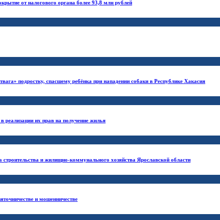
окрытие от налогового органа более 93,8 млн рублей
твага» подростку, спасшему ребёнка при нападении собаки в Республике Хакасия
в реализации их прав на получение жилья
ра строительства и жилищно-коммунального хозяйства Ярославской области
зяточничестве и мошенничестве