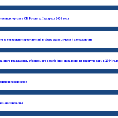
твенных органов СК России за I квартал 2026 года
ом за совершение преступлений в сфере экономической деятельности
ранного гражданина, обвиняемого в разбойном нападении на пожилую пару в 2004 год
ношении пенсионеров
ии мошенничества