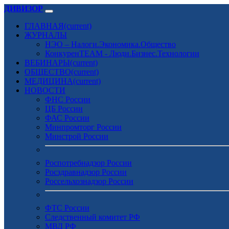
ДИВИЗОР
ГЛАВНАЯ
(current)
ЖУРНАЛЫ
НЭО – Налоги.Экономика.Общество
КонкуренTEAM - Люди.Бизнес.Технологии
ВЕБИНАРЫ
(current)
ОБЩЕСТВО
(current)
МЕДИЦИНА
(current)
НОВОСТИ
ФНС России
ЦБ России
ФАС России
Минпромторг России
Минстрой России
Роспотребнадзор России
Росздравнадзор России
Россельхознадзор России
ФТС России
Следственный комитет РФ
МВД РФ