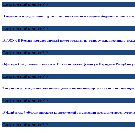
Следственный комитет РФ
Направлено в суд уголовное дело о многомиллионном хищении бюджетных денежных 
Следственный комитет РФ
В ГВСУ СК России проведен личный прием граждан по вопросу ненадлежащего ока
Следственный комитет РФ
Офицеры Следственного комитета России посетили Донецкую Народную Республику 
Следственный комитет РФ
Завершено расследование уголовного дела в отношении украинских военнослужащих,
Следственный комитет РФ
В Челябинской области директор коммерческой организации предстанет перед судом з
Следственный комитет РФ