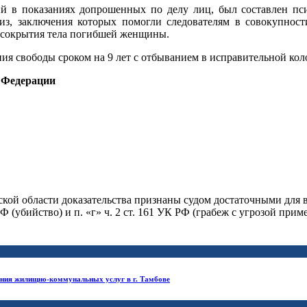
й в показаниях допрошенных по делу лиц, был составлен пс
тиз, заключения которых помогли следователям в совокупност
то сокрытия тела погибшей женщины.
ия свободы сроком на 9 лет с отбыванием в исправительной кол
 Федерации
кой области доказательства признаны судом достаточными для
 (убийство) и п. «г» ч. 2 ст. 161 УК РФ (грабеж с угрозой прим
ания жилищно-коммунальных услуг в г. Тамбове