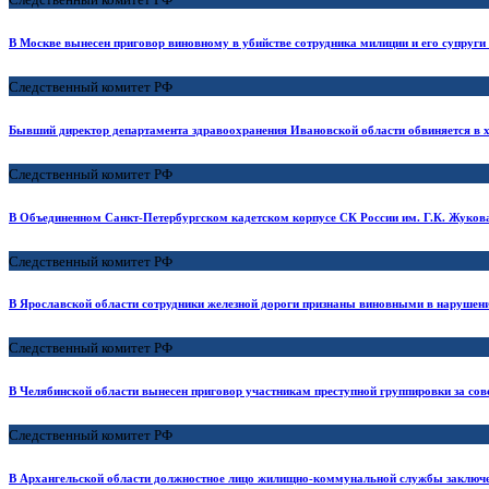
В Москве вынесен приговор виновному в убийстве сотрудника милиции и его супруги 
Следственный комитет РФ
Бывший директор департамента здравоохранения Ивановской области обвиняется в 
Следственный комитет РФ
В Объединенном Санкт-Петербургском кадетском корпусе СК России им. Г.К. Жуков
Следственный комитет РФ
В Ярославской области сотрудники железной дороги признаны виновными в нарушени
Следственный комитет РФ
В Челябинской области вынесен приговор участникам преступной группировки за со
Следственный комитет РФ
В Архангельской области должностное лицо жилищно-коммунальной службы заключе