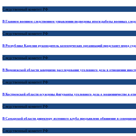
Следственный комитет РФ
В Главном военном следственном управлении подведены итоги работы военных следс
Следственный комитет РФ
В Республике Карелия руководитель коммерческих организаций предстанет перед суд
Следственный комитет РФ
В Воронежской области завершено расследование уголовного дела в отношении иност
Следственный комитет РФ
В Костромской области осуждены фигуранты уголовного дела о мошенничестве в от
Следственный комитет РФ
В Самарской области директору яхтенного клуба предъявлено обвинение в совершен
Следственный комитет РФ