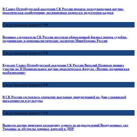
В Санкт-Петербургской академии СК России прошла международная научно-
практическая конференция, посвященная вопросам подготовки кадров
Следственный комитет РФ
Военные следователи СК России посетили обновленный филиал центра судебно-
медицинских и криминалистических экспертиз Минобороны России
Следственный комитет РФ
Курсант Санкт-Петербургской академии СК России Виталий Назимов принял
участие во II Национальном научно-практическом форуме «Военно-медицинская
реабилитация»
Следственный комитет РФ
В СК России состоялось открытие выставки, приуроченной ко Дню славянской
письменности и культуры
Следственный комитет РФ
Вынесен заочно приговор командиру одного из подразделений Вооруженных сил
Украины за обстрелы мирных жителей в ДНР