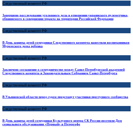
Следственный комитет РФ
Завершено расследование уголовного дела в отношении украинского пулеметчика,
обвиняемого в совершении теракта на территории Российской Федерации
Следственный комитет РФ
В День защиты детей сотрудники Следственного комитета навестили воспитанников
Муромского дома ребенка
Следственный комитет РФ
Заключено соглашение о сотрудничестве между Санкт-Петербургской академией
Следственного комитета и Законодательным Собранием Санкт-Петербурга
Следственный комитет РФ
В Ульяновской области перед судом предстанут участники преступного сообщества
Следственный комитет РФ
В День защиты детей сотрудники Культурного центра СК России посетили Дом
социального обслуживания «Первый» в Петергофе