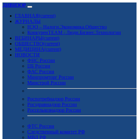
ДИВИЗОР
ГЛАВНАЯ
(current)
ЖУРНАЛЫ
НЭО – Налоги.Экономика.Общество
КонкуренTEAM - Люди.Бизнес.Технологии
ВЕБИНАРЫ
(current)
ОБЩЕСТВО
(current)
МЕДИЦИНА
(current)
НОВОСТИ
ФНС России
ЦБ России
ФАС России
Минпромторг России
Минстрой России
Роспотребнадзор России
Росздравнадзор России
Россельхознадзор России
ФТС России
Следственный комитет РФ
МВД РФ