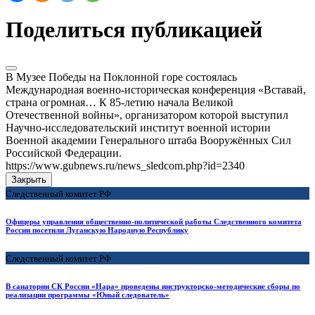
Поделиться публикацией
В Музее Победы на Поклонной горе состоялась
Международная военно-историческая конференция «Вставай,
страна огромная… К 85-летию начала Великой
Отечественной войны», организатором которой выступил
Научно-исследовательский институт военной истории
Военной академии Генерального штаба Вооружённых Сил
Российской Федерации.
https://www.gubnews.ru/news_sledcom.php?id=2340
Закрыть
Следственный комитет РФ
Офицеры управления общественно-политической работы Следственного комитета
России посетили Луганскую Народную Республику
Следственный комитет РФ
В санатории СК России «Нара» проведены инструкторско-методические сборы по
реализации программы «Юный следователь»