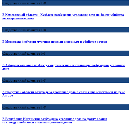
Следственный комитет РФ
В Кемеровской области - Кузбассе возбуждено уголовное дело по факту убийства
несовершеннолетнего
Следственный комитет РФ
В Московской области мужчина признан виновным в убийстве дочери
Следственный комитет РФ
В Хабаровском крае по факту смерти местной жительницы возбуждено уголовное
дело
Следственный комитет РФ
В Иркутской области возбуждено уголовное дело в связи с происшествием на реке
Ангаре
Следственный комитет РФ
В Республике Ингушетия возбуждено уголовное дело по факту хлопка
газовоздушной смеси в частном домовладении