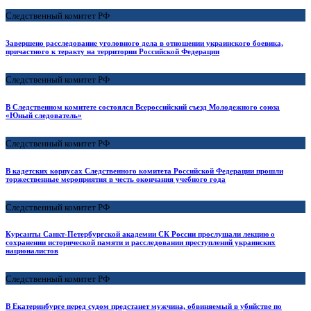
Следственный комитет РФ
Завершено расследование уголовного дела в отношении украинского боевика,
причастного к теракту на территории Российской Федерации
Следственный комитет РФ
В Следственном комитете состоялся Всероссийский съезд Молодежного союза
«Юный следователь»
Следственный комитет РФ
В кадетских корпусах Следственного комитета Российской Федерации прошли
торжественные мероприятия в честь окончания учебного года
Следственный комитет РФ
Курсанты Санкт-Петербургской академии СК России прослушали лекцию о
сохранении исторической памяти и расследовании преступлений украинских
националистов
Следственный комитет РФ
В Екатеринбурге перед судом предстанет мужчина, обвиняемый в убийстве по