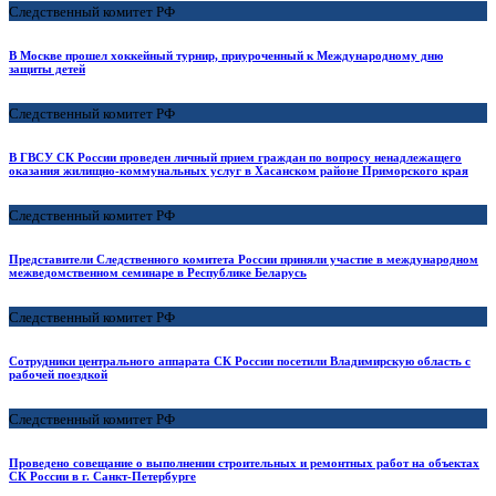
Следственный комитет РФ
В Москве прошел хоккейный турнир, приуроченный к Международному дню
защиты детей
Следственный комитет РФ
В ГВСУ СК России проведен личный прием граждан по вопросу ненадлежащего
оказания жилищно-коммунальных услуг в Хасанском районе Приморского края
Следственный комитет РФ
Представители Следственного комитета России приняли участие в международном
межведомственном семинаре в Республике Беларусь
Следственный комитет РФ
Сотрудники центрального аппарата СК России посетили Владимирскую область с
рабочей поездкой
Следственный комитет РФ
Проведено совещание о выполнении строительных и ремонтных работ на объектах
СК России в г. Санкт-Петербурге