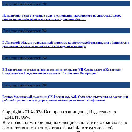
Следственный комитет РФ
Направлено в суд уголовное дело в отношении украинского военнослужащего,
причастного к обстрелам населения в Брянской области
Следственный комитет РФ
В Липецкой области генеральный директор коммерческой организации обвиняется в
уклонении от уплаты налогов в особо крупном размере
Следственный комитет РФ
В Волгограде состоялось торжественное открытие VII Слета кадет и Кадетской
Спартакиады Следственного комитета Российской Федерации
Следственный комитет РФ
Ректор Московской академии СК России им. А.Я. Сухарева выступил на заседании
рабочей группы по предупреждению межнациональных конфликтов
Copyright
2013-2024 Все права защищены, Издательство
«ДИВИЗОР».
Все права на материалы, находящиеся на сайте, охраняются в
соответствии с законодательством РФ, в том числе, об