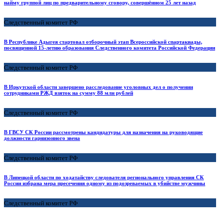
найму группой лиц по предварительному сговору, совершённом 25 лет назад
Следственный комитет РФ
В Республике Адыгея стартовал отборочный этап Всероссийской спартакиады,
посвященной 15-летию образования Следственного комитета Российской Федерации
Следственный комитет РФ
В Иркутской области завершено расследование уголовных дел о получении
сотрудниками РЖД взяток на сумму 88 млн рублей
Следственный комитет РФ
В ГВСУ СК России рассмотрены кандидатуры для назначения на руководящие
должности гарнизонного звена
Следственный комитет РФ
В Липецкой области по ходатайству следователя регионального управления СК
России избрана мера пресечения одному из подозреваемых в убийстве мужчины
Следственный комитет РФ