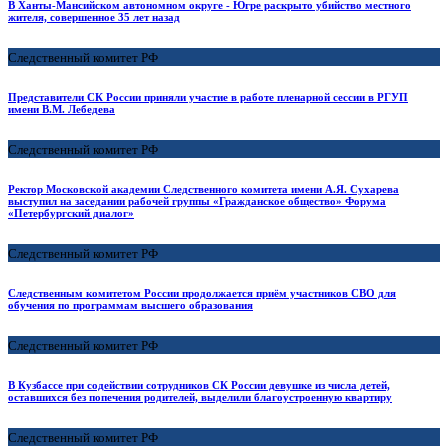
В Ханты-Мансийском автономном округе - Югре раскрыто убийство местного
жителя, совершенное 35 лет назад
Следственный комитет РФ
Представители СК России приняли участие в работе пленарной сессии в РГУП
имени В.М. Лебедева
Следственный комитет РФ
Ректор Московской академии Следственного комитета имени А.Я. Сухарева
выступил на заседании рабочей группы «Гражданское общество» Форума
«Петербургский диалог»
Следственный комитет РФ
Следственным комитетом России продолжается приём участников СВО для
обучения по программам высшего образования
Следственный комитет РФ
В Кузбассе при содействии сотрудников СК России девушке из числа детей,
оставшихся без попечения родителей, выделили благоустроенную квартиру
Следственный комитет РФ