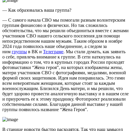
— Как образовалась ваша группа?
— С самого начала СВО мы помогали разным волонтерским
группам финансово и физически. Но так сложились
обстоятельства, что мы решили объединиться вместе с женами
участников СВО нашего сельского поселения для помощи
непосредственном нашим мужьям. Таким образом в ноябре
2024 года появилось наше объединение, а следом за
ним
группы
в ВК и
Телеграме
. Мы стали думать, как заявить
о себе, привлечь внимание к группе. В сети наткнулись на
информацию о том, что в крупных городах России проходят
фотовыставки “Жена героя”, на которых изображены жены,
матери участников СВО с фотографиями, медалями, военной
формой своих защитников. Идея нам понравилась. Это гимн
всем невероятным женщинам, которые стоят за каждым
военнослужащим. Близился День матери, и мы решили, что
будет здорово провести аналогичную выставку и в нашем селе
и приурочить ее к этому празднику. Фотопроект реализовали
собственными силами. Благодаря данной выставке у нашей
группы появилось название “Жена Героя”.
В станице новости быстро расходятся. Так что наш замысел