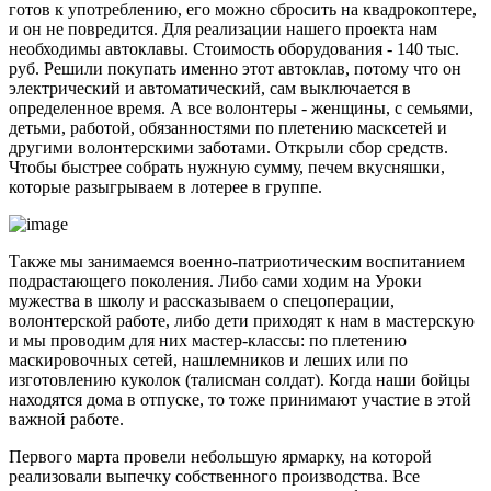
готов к употреблению, его можно сбросить на квадрокоптере,
и он не повредится. Для реализации нашего проекта нам
необходимы автоклавы. Стоимость оборудования - 140 тыс.
руб. Решили покупать именно этот автоклав, потому что он
электрический и автоматический, сам выключается в
определенное время. А все волонтеры - женщины, с семьями,
детьми, работой, обязанностями по плетению масксетей и
другими волонтерскими заботами. Открыли сбор средств.
Чтобы быстрее собрать нужную сумму, печем вкусняшки,
которые разыгрываем в лотерее в группе.
Также мы занимаемся военно-патриотическим воспитанием
подрастающего поколения. Либо сами ходим на Уроки
мужества в школу и рассказываем о спецоперации,
волонтерской работе, либо дети приходят к нам в мастерскую
и мы проводим для них мастер-классы: по плетению
маскировочных сетей, нашлемников и леших или по
изготовлению куколок (талисман солдат). Когда наши бойцы
находятся дома в отпуске, то тоже принимают участие в этой
важной работе.
Первого марта провели небольшую ярмарку, на которой
реализовали выпечку собственного производства. Все