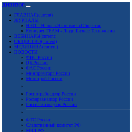
ДИВИЗОР
ГЛАВНАЯ
(current)
ЖУРНАЛЫ
НЭО – Налоги.Экономика.Общество
КонкуренTEAM - Люди.Бизнес.Технологии
ВЕБИНАРЫ
(current)
ОБЩЕСТВО
(current)
МЕДИЦИНА
(current)
НОВОСТИ
ФНС России
ЦБ России
ФАС России
Минпромторг России
Минстрой России
Роспотребнадзор России
Росздравнадзор России
Россельхознадзор России
ФТС России
Следственный комитет РФ
МВД РФ