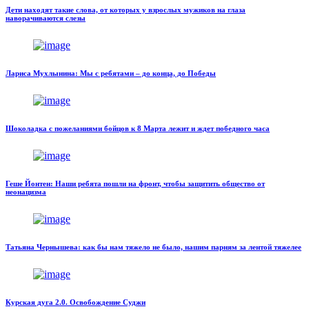
Дети находят такие слова, от которых у взрослых мужиков на глаза
наворачиваются слезы
Лариса Мухлынина: Мы с ребятами – до конца, до Победы
Шоколадка с пожеланиями бойцов к 8 Марта лежит и ждет победного часа
Геше Йонтен: Наши ребята пошли на фронт, чтобы защитить общество от
неонацизма
Татьяна Чернышева: как бы нам тяжело не было, нашим парням за лентой тяжелее
Курская дуга 2.0. Освобождение Суджи