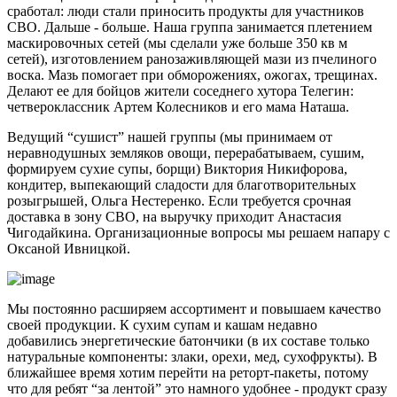
сработал: люди стали приносить продукты для участников
СВО. Дальше - больше. Наша группа занимается плетением
маскировочных сетей (мы сделали уже больше 350 кв м
сетей), изготовлением ранозаживляющей мази из пчелиного
воска. Мазь помогает при обморожениях, ожогах, трещинах.
Делают ее для бойцов жители соседнего хутора Телегин:
четвероклассник Артем Колесников и его мама Наташа.
Ведущий “сушист” нашей группы (мы принимаем от
неравнодушных земляков овощи, перерабатываем, сушим,
формируем сухие супы, борщи) Виктория Никифорова,
кондитер, выпекающий сладости для благотворительных
розыгрышей, Ольга Нестеренко. Если требуется срочная
доставка в зону СВО, на выручку приходит Анастасия
Чигодайкина. Организационные вопросы мы решаем напару с
Оксаной Ивницкой.
Мы постоянно расширяем ассортимент и повышаем качество
своей продукции. К сухим супам и кашам недавно
добавились энергетические батончики (в их составе только
натуральные компоненты: злаки, орехи, мед, сухофрукты). В
ближайшее время хотим перейти на реторт-пакеты, потому
что для ребят “за лентой” это намного удобнее - продукт сразу