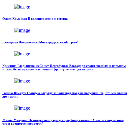
Олеся Хомайко: В волонтерстве я с детства
Екатерина Дворянкина: Мое сердце всех обогреет!
Кристина Гладышева из Санкт-Петербурга: Благодаря своим знаниям и навыкам
можно быть нужным и полезным фронту не выходя из дома
Галина Шмидт: Главную награду за наш труд мы уже получили: то, что мы нашли
друг друга
Жанна Мандзий: Осмотрев нашу продукцию, боец сказал: “У вас все круче того,
что в военторге продается”