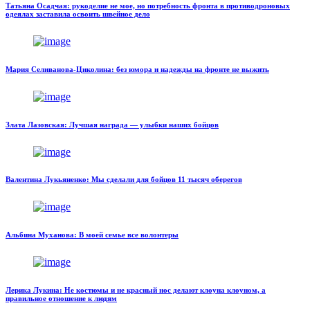
Татьяна Осадчая: рукоделие не мое, но потребность фронта в противодроновых
одеялах заставила освоить швейное дело
Мария Селиванова-Циколина: без юмора и надежды на фронте не выжить
Злата Лазовская: Лучшая награда — улыбки наших бойцов
Валентина Лукьяненко: Мы сделали для бойцов 11 тысяч оберегов
Альбина Муханова: В моей семье все волонтеры
Лерика Лукина: Не костюмы и не красный нос делают клоуна клоуном, а
правильное отношение к людям