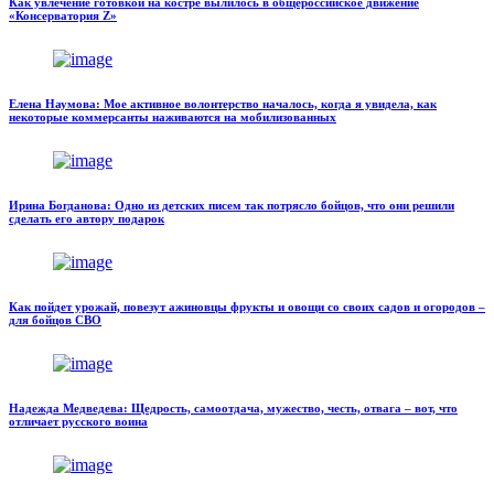
Как увлечение готовкой на костре вылилось в общероссийское движение
«Консерватория Z»
Елена Наумова: Мое активное волонтерство началось, когда я увидела, как
некоторые коммерсанты наживаются на мобилизованных
Ирина Богданова: Одно из детских писем так потрясло бойцов, что они решили
сделать его автору подарок
Как пойдет урожай, повезут ажиновцы фрукты и овощи со своих садов и огородов –
для бойцов СВО
Надежда Медведева: Щедрость, самоотдача, мужество, честь, отвага – вот, что
отличает русского воина