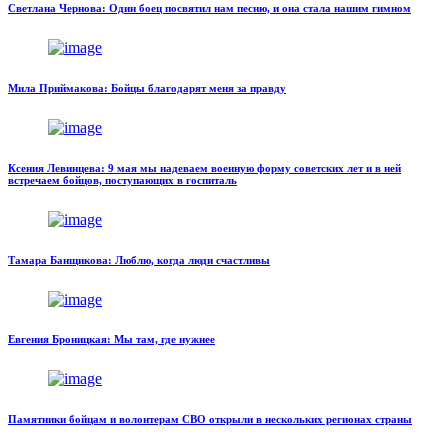
Светлана Чернова: Один боец посвятил нам песню, и она стала нашим гимном
Мила Приймакова: Бойцы благодарят меня за правду
Ксения Левинцева: 9 мая мы надеваем военную форму советских лет и в ней
встречаем бойцов, поступающих в госпиталь
Тамара Банщикова: Люблю, когда люди счастливы
Евгения Броницкая: Мы там, где нужнее
Памятники бойцам и волонтерам СВО открыли в нескольких регионах страны