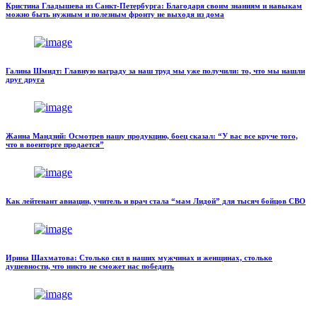
Кристина Гладышева из Санкт-Петербурга: Благодаря своим знаниям и навыкам
можно быть нужным и полезным фронту не выходя из дома
Галина Шмидт: Главную награду за наш труд мы уже получили: то, что мы нашли
друг друга
Жанна Мандзий: Осмотрев нашу продукцию, боец сказал: “У вас все круче того,
что в военторге продается”
Как лейтенант авиации, учитель и врач стала “мам Лидой” для тысяч бойцов СВО
Ирина Шахматова: Столько сил в наших мужчинах и женщинах, столько
душевности, что никто не сможет нас победить