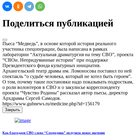
Поделиться публикацией
Пьеса “Медведь”, в основе которой история реального
участника спецоперации, была написана в рамках
лаборатории “Актуальная драматургия на тему СВО”, проекта
“СВОи. Непридуманные истории” при поддержке
Президентского фонда культурных инициатив.
Архангельский театр драмы им. Ломоносова поставил по ней
спектакль “о судьбе человека, который не хотел быть героем”.
О том, почему такие постановки надо показывать подросткам,
о роли волонтеров в СВО и о закулисье корреспонденту
проекта “Чувство Родины” рассказал автор пьесы, директор
Архдрамы Сергей Самодов.
https://www.gubnews.ru/medicine.php?id=156179
Закрыть
Как благодаря СВО слово “Смородина” получило новое значение