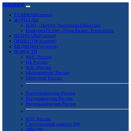
ДИВИЗОР
ГЛАВНАЯ
(current)
ЖУРНАЛЫ
НЭО – Налоги.Экономика.Общество
КонкуренTEAM - Люди.Бизнес.Технологии
ВЕБИНАРЫ
(current)
ОБЩЕСТВО
(current)
МЕДИЦИНА
(current)
НОВОСТИ
ФНС России
ЦБ России
ФАС России
Минпромторг России
Минстрой России
Роспотребнадзор России
Росздравнадзор России
Россельхознадзор России
ФТС России
Следственный комитет РФ
МВД РФ