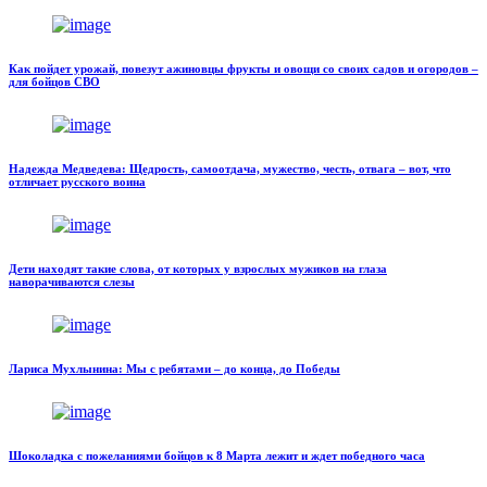
Как пойдет урожай, повезут ажиновцы фрукты и овощи со своих садов и огородов –
для бойцов СВО
Надежда Медведева: Щедрость, самоотдача, мужество, честь, отвага – вот, что
отличает русского воина
Дети находят такие слова, от которых у взрослых мужиков на глаза
наворачиваются слезы
Лариса Мухлынина: Мы с ребятами – до конца, до Победы
Шоколадка с пожеланиями бойцов к 8 Марта лежит и ждет победного часа