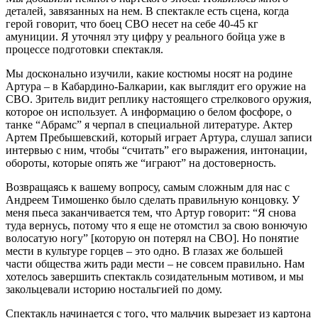
деталей, завязанных на нем. В спектакле есть сцена, когда
герой говорит, что боец СВО несет на себе 40-45 кг
амуниции. Я уточнял эту цифру у реального бойца уже в
процессе подготовки спектакля.
Мы досконально изучили, какие костюмы носят на родине
Артура – в Кабардино-Балкарии, как выглядит его оружие на
СВО. Зритель видит реплику настоящего стрелкового оружия,
которое он использует. А информацию о белом фосфоре, о
танке “Абрамс” я черпал в специальной литературе. Актер
Артем Пребышевский, который играет Артура, слушал записи
интервью с ним, чтобы “считать” его выражения, интонации,
обороты, которые опять же “играют” на достоверность.
Возвращаясь к вашему вопросу, самым сложным для нас с
Андреем Тимошенко было сделать правильную концовку. У
меня пьеса заканчивается тем, что Артур говорит: “Я снова
туда вернусь, потому что я еще не отомстил за свою вонючую
волосатую ногу” [которую он потерял на СВО]. Но понятие
мести в культуре горцев – это одно. В глазах же большей
части общества жить ради мести – не совсем правильно. Нам
хотелось завершить спектакль созидательным мотивом, и мы
закольцевали историю ностальгией по дому.
Спектакль начинается с того, что мальчик вырезает из картона