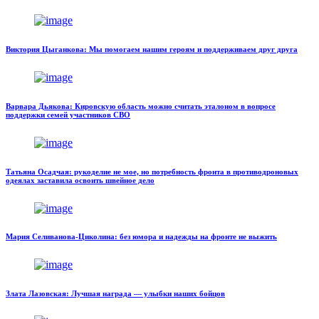
Виктория Цыганкова: Мы помогаем нашим героям и поддерживаем друг друга
Варвара Дьякова: Кировскую область можно считать эталоном в вопросе
поддержки семей участников СВО
Татьяна Осадчая: рукоделие не мое, но потребность фронта в противодроновых
одеялах заставила освоить швейное дело
Мария Селиванова-Циколина: без юмора и надежды на фронте не выжить
Злата Лазовская: Лучшая награда — улыбки наших бойцов