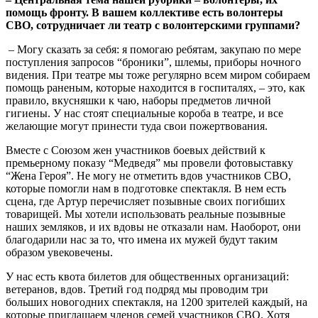
помощь фронту. В вашем коллективе есть волонтеры
СВО, сотрудничает ли театр с волонтерскими группами?
– Могу сказать за себя: я помогаю ребятам, закупаю по мере
поступления запросов “броники”, шлемы, приборы ночного
видения. При театре мы тоже регулярно всем миром собираем
помощь раненым, которые находится в госпиталях, – это, как
правило, вкусняшки к чаю, наборы предметов личной
гигиены. У нас стоят специальные короба в театре, и все
желающие могут принести туда свои пожертвования.
Вместе с Союзом жен участников боевых действий к
премьерному показу “Медведя” мы провели фотовыставку
“Жена Героя”. Не могу не отметить вдов участников СВО,
которые помогли нам в подготовке спектакля. В нем есть
сцена, где Артур перечисляет позывные своих погибших
товарищей. Мы хотели использовать реальные позывные
наших земляков, и их вдовы не отказали нам. Наоборот, они
благодарили нас за то, что имена их мужей будут таким
образом увековечены.
У нас есть квота билетов для общественных организаций:
ветеранов, вдов. Третий год подряд мы проводим три
больших новогодних спектакля, на 1200 зрителей каждый, на
которые приглашаем членов семей участников СВО. Хотя