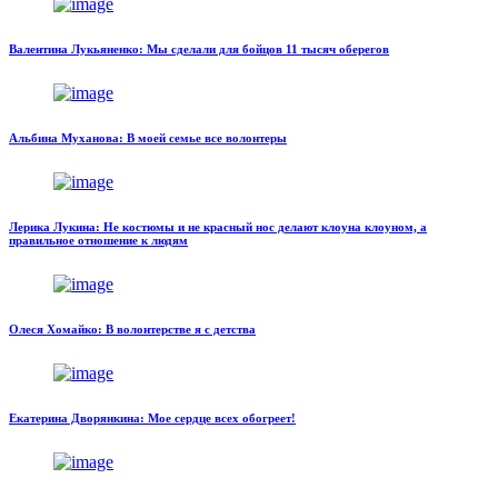
Валентина Лукьяненко: Мы сделали для бойцов 11 тысяч оберегов
Альбина Муханова: В моей семье все волонтеры
Лерика Лукина: Не костюмы и не красный нос делают клоуна клоуном, а
правильное отношение к людям
Олеся Хомайко: В волонтерстве я с детства
Екатерина Дворянкина: Мое сердце всех обогреет!