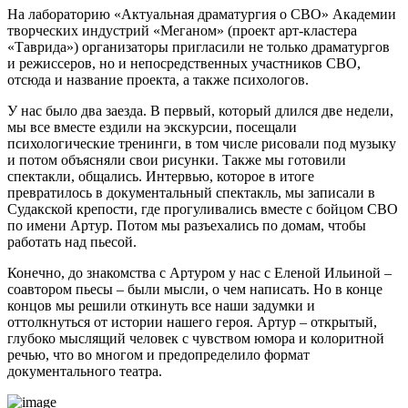
На лабораторию «Актуальная драматургия о СВО» Академии
творческих индустрий «Меганом» (проект арт-кластера
«Таврида») организаторы пригласили не только драматургов
и режиссеров, но и непосредственных участников СВО,
отсюда и название проекта, а также психологов.
У нас было два заезда. В первый, который длился две недели,
мы все вместе ездили на экскурсии, посещали
психологические тренинги, в том числе рисовали под музыку
и потом объясняли свои рисунки. Также мы готовили
спектакли, общались. Интервью, которое в итоге
превратилось в документальный спектакль, мы записали в
Судакской крепости, где прогуливались вместе с бойцом СВО
по имени Артур. Потом мы разъехались по домам, чтобы
работать над пьесой.
Конечно, до знакомства с Артуром у нас с Еленой Ильиной –
соавтором пьесы – были мысли, о чем написать. Но в конце
концов мы решили откинуть все наши задумки и
оттолкнуться от истории нашего героя. Артур – открытый,
глубоко мыслящий человек с чувством юмора и колоритной
речью, что во многом и предопределило формат
документального театра.