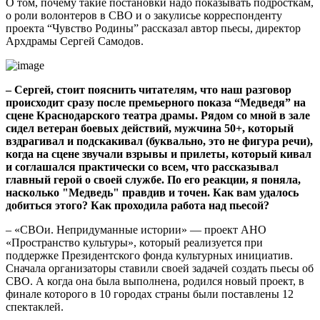
О том, почему такие постановки надо показывать подросткам,
о роли волонтеров в СВО и о закулисье корреспонденту
проекта “Чувство Родины” рассказал автор пьесы, директор
Архдрамы Сергей Самодов.
– Сергей, стоит пояснить читателям, что наш разговор
происходит сразу после премьерного показа “Медведя” на
сцене Краснодарского театра драмы. Рядом со мной в зале
сидел ветеран боевых действий, мужчина 50+, который
вздрагивал и подскакивал (буквально, это не фигура речи),
когда на сцене звучали взрывы и прилеты, который кивал
и соглашался практически со всем, что рассказывал
главный герой о своей службе. По его реакции, я поняла,
насколько "Медведь" правдив и точен. Как вам удалось
добиться этого? Как проходила работа над пьесой?
– «СВОи. Непридуманные истории» — проект АНО
«Пространство культуры», который реализуется при
поддержке Президентского фонда культурных инициатив.
Сначала организаторы ставили своей задачей создать пьесы об
СВО. А когда она была выполнена, родился новый проект, в
финале которого в 10 городах страны были поставлены 12
спектаклей.