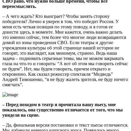
СВО рано, что нужно больше времени, чтобы все
переосмыслить.
– А чего ждать? Кто выиграет? Чтобы занять сторону
победителя? Лично я уверен в том, что победит Россия. У
меня есть четкая позиция по этому поводу, и я готов ее
донести здесь, в моменте. Мне кажется, очень важно делать
это именно сейчас, тем более что многие люди возвращаются
домой из зоны проведения СВО. Если театры и другие
учреждения культуры об этой странице нашей истории не
говорят, это выглядит, как минимум, странно. Ведь наша
задача – поднимать серьезные темы, мы не можем закрывать
глаза на что-то и говорить: “А вот об этом мы говорить сейчас
не будем”. Нет, мы будем говорить, причем открыто и
откровенно. Как сказал режиссер спектакля “Медведь”
Андрей Тимошенко, “я не буду жалеть зрителя, не буду ничего
смягчать”.
– Перед походом в театр я прочитала вашу пьесу, мне
показалось, она существенно отличается от того, что мы
увидели на сцене.
– Да, финальная версия постановки и текст пьесы отличаются.
Мы добавили немного нартского эпоса. Появилось много