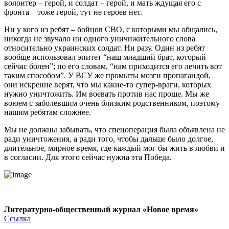
волонтер – герой, и солдат – герой, и мать ждущая его с
фронта – тоже герой, тут не героев нет.
Ни у кого из ребят – бойцов СВО, с которыми мы общались,
никогда не звучало ни одного уничижительного слова
относительно украинских солдат. Ни разу. Один из ребят
вообще использовал эпитет “наш младший брат, который
сейчас болен”; по его словам, “нам приходится его лечить вот
таким способом”. У ВСУ же промыты мозги пропагандой,
они искренне верят, что мы какие-то супер-враги, которых
нужно уничтожить. Им воевать против нас проще. Мы же
воюем с заболевшим очень близким родственником, поэтому
нашим ребятам сложнее.
Мы не должны забывать, что спецоперация была объявлена не
ради уничтожения, а ради того, чтобы дальше было долгое,
длительное, мирное время, где каждый мог бы жить в любви и
в согласии. Для этого сейчас нужна эта Победа.
Литературно-общественный журнал «Новое время»
Ссылка