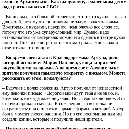
кукол в Архангельске. Как вы думаете, а маленьким детям
надо рассказывать о СВО?
– Во-первых, это большой стереотип, что театр кукол – только
для детей, потому что он никогда не задумывался таковым.
Во-вторых, с куклами, наверное, немножечко все сложнее,
потому что это уже суперусловный мир. Думаю, надо
отталкиваться от материала: можно его сделать в театре кукол
или нет. Пока я не встретил такого материала, мне сложно
ответить на этот вопрос.
– Во время спектакля в Краснодаре мама Артура, роль
которой исполняет Мария Павлова, угощала зрителей
вкуснейшими оладьями. А на премьере в Архангельске
зрители получили памятную открытку с письмом. Можете
рассказать об этом, пожалуйста?
– Будучи на полях сражения, Артур получил от неизвестной
ему девочки письмо: «Дорогой мой друг, тебя я не знаю, и,
возможно, никогда даже не узнаю. Но я тебя так люблю». Эти
строчки придали ему сил. К сожалению, та весточка не
сохранилась: она осталась в кармане формы, в которой Артур
был в момент своего ранения. Но по его воспоминаниям мы
создали копии, которые и получили наши зрители.
– Центральная тема нашей рубрики – волонтеры, их