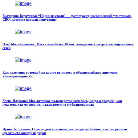
Екатерина Беркутова: “Парни из стали” — фотопроект, посвященный участникам
СВО, которые прошли ампутацию
Олег Михайличенко: Мы сплели более 30 тыс. квадратных метров маскировочных
сетей
Как увлечение готовкой на костре вылилось в общероссийское движение
«Консерватория Z»
Елена Наумова: Мое активное волонтерство началось, когда я увидела, как
некоторые коммерсанты наживаются на мобилизованных
Ирина Богданова: Одно из детских писем так потрясло бойцов, что они решили
сделать его автору подарок