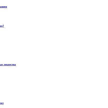
ванцев
нее?
ые лекарства
лет