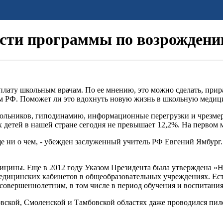
ости программы по возрожден
лату школьным врачам. По ее мнению, это можно сделать, прир
м РФ. Поможет ли это вдохнуть новую жизнь в школьную медици
ольников, гиподинамию, информационные перегрузки и чрезмер
 детей в нашей стране сегодня не превышает 12,2%. На первом
ще ни о чем, - убежден заслуженный учитель РФ Евгений Ямбург
ицины. Еще в 2012 году Указом Президента была утверждена «На
едицинских кабинетов в общеобразовательных учреждениях. Ест
овершеннолетним, в том числе в период обучения и воспитания
овской, Смоленской и Тамбовской областях даже проводился пил