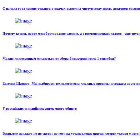
С начала года сервис отзывов о врачах вывел на чистую воду шесть докторов-самоз
Почему купить новое медоборудование сложно, а отремонтировать старое - еще труд
Можно ли россиянам отказаться от сбора биометрии после 1 сентября?
Евгения Шапиро: Мы выбираем технологически сложные проекты и создаем доступн
У российских и индийских аптек много общего
Вскрытие покажет, но не скоро: почему на установление причин смерти уходит много 