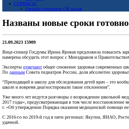
СЕРВИСЫ
Онлайн-генератор QR кодов
Названы новые сроки готовн
21.09.2023
15909
Вице-спикер Госдумы Ирина Яровая предложила повысить зарп
намерена обсудить этот вопрос с Минздравом и Правительство
Эксперты
отмечают
общее снижение здоровья современных шк
По
данным
Совета педиатров России, доля абсолютно здоровых
“Приходящий в школу для обследования детей врач – это вооб
школе и вовремя диагностировали такие отклонения”.
Уже много лет ведутся разговоры о возрождении школьной мед
2017 годы», предусматривающая в том числе восстановление м
г. «Об утверждении Порядка оказания медицинской помощи нес
С 2016-го по 2019-й год в пяти регионах: Якутии, ЯНАО, Рост
удачной.