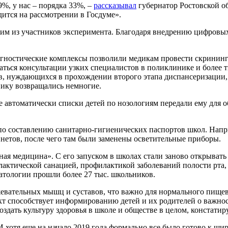
9%, у нас – порядка 33%, –
рассказывал
губернатор Ростовской о
дится на рассмотрении в Госдуме».
им из участников эксперимента. Благодаря внедрению цифровых
гностические комплексы позволили медикам провести скрининг
ваться консультации узких специалистов в поликлинике и более
в, нуждающихся в прохождении второго этапа диспансеризации,
инику возвращались немногие.
автоматически списки детей по нозологиям передали ему для об
по составлению санитарно-гигиенических паспортов школ. Напри
инетов, после чего там были заменены осветительные приборы.
ая медицина». С его запуском в школах стали заново открывать
ктической санацией, профилактикой заболеваний полости рта, 
атологии прошли более 27 тыс. школьников.
вательных мышц и суставов, что важно для нормального пищева
кт способствует информированию детей и их родителей о важно
оздать культуру здоровья в школе и обществе в целом, констати
И хотя еще на начало 2019 года формально все было готово к 