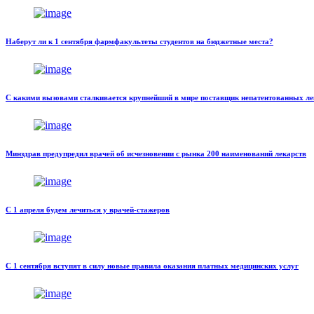
Наберут ли к 1 сентября фармфакультеты студентов на бюджетные места?
С какими вызовами сталкивается крупнейший в мире поставщик непатентованных ле
Минздрав предупредил врачей об исчезновении с рынка 200 наименований лекарств
С 1 апреля будем лечиться у врачей-стажеров
С 1 сентября вступят в силу новые правила оказания платных медицинских услуг