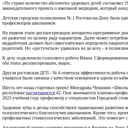
«По стране количество абсолютно здоровых детей составляет 2
законодательного проекта о школьной медицине, который нахо
Детская городская поликлиника № 1 Ростова-на-Дону была одн
профосмотров школьников
На первом этапе диспансеризации аппаратно-программные диа
их развитии по целому ряду параметров. Далее может потребо
медработник должен был самостоятельно определить пациенто
родителей. Но «достучаться» удавалось не до всех – в поликл
К делу подключили голосового робота Ивана. Сформированные 
оба этапа диспансеризации, вырос.
Другая ростовская ДГП - № 4 отметила эффективность работы 
учащихся были связаны с качеством освещения в одном из каб
Шесть лет назад стартовал проект Минздрава Чувашии «Школьн
республике
насчитывается
42. Они занимаются планово-профила
2023 учебном году профосмотр у специалистов Городской стом
Здоровые зубы и десны способствуют правильному развитию же
психологического благополучия школьников. Кроме того, прое
профилактики стоматологических заболеваний. Это помогает с
Аналогичный проект успешно реализуется в Ростове-на-Дону. 