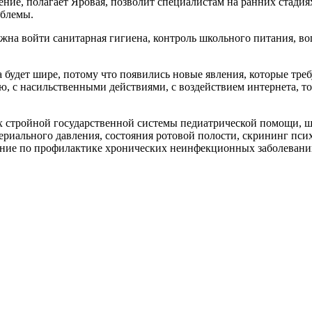
ение, полагает Яровая, позволит специалистам на ранних стади
облемы.
а войти санитарная гигиена, контроль школьного питания, воп
ача будет шире, потому что появились новые явления, которые тр
ю, с насильственными действиями, с воздействием интернета, т
щих стройной государственной системы педиатрической помощи,
ериального давления, состояния ротовой полости, скрининг псих
чение по профилактике хронических неинфекционных заболеван