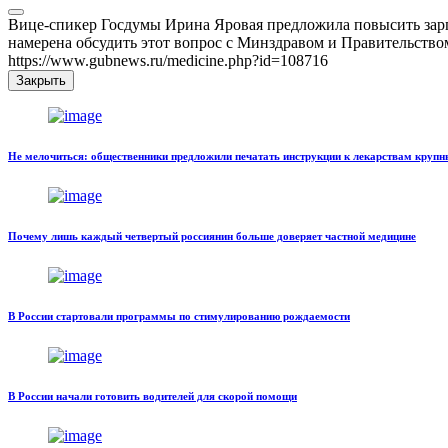
Вице-спикер Госдумы Ирина Яровая предложила повысить зарп
намерена обсудить этот вопрос с Минздравом и Правительство
https://www.gubnews.ru/medicine.php?id=108716
Закрыть
Не мелочиться: общественники предложили печатать инструкции к лекарствам круп
Почему лишь каждый четвертый россиянин больше доверяет частной медицине
В России стартовали программы по стимулированию рождаемости
В России начали готовить водителей для скорой помощи