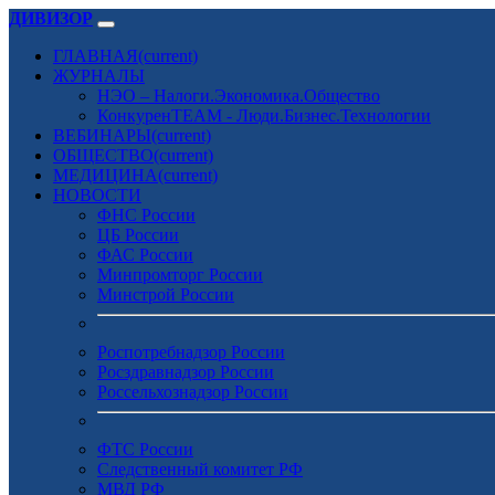
ДИВИЗОР
ГЛАВНАЯ
(current)
ЖУРНАЛЫ
НЭО – Налоги.Экономика.Общество
КонкуренTEAM - Люди.Бизнес.Технологии
ВЕБИНАРЫ
(current)
ОБЩЕСТВО
(current)
МЕДИЦИНА
(current)
НОВОСТИ
ФНС России
ЦБ России
ФАС России
Минпромторг России
Минстрой России
Роспотребнадзор России
Росздравнадзор России
Россельхознадзор России
ФТС России
Следственный комитет РФ
МВД РФ