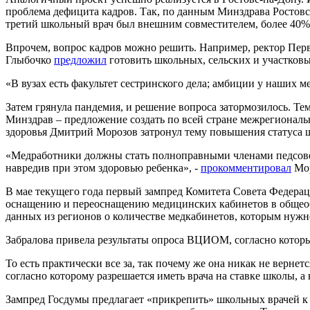
проблема дефицита кадров. Так, по данным Минздрава Ростов
третий школьный врач был внешним совместителем, более 40%
Впрочем, вопрос кадров можно решить. Например, ректор Пер
Глыбочко
предложил
готовить школьных, сельских и участков
«В вузах есть факультет сестринского дела; амбиции у наших м
Затем грянула пандемия, и решение вопроса затормозилось. Те
Минздрав – предложение создать по всей стране межрегионал
здоровья Дмитрий Морозов затронул тему повышения статуса шк
«Медработники должны стать полноправными членами педсовета
навредив при этом здоровью ребенка», -
прокомментировал
Мор
В мае текущего года первый зампред Комитета Совета Федера
оснащению и переоснащению медицинских кабинетов в общеобр
данных из регионов о количестве медкабинетов, которым нуж
Забралова привела результаты опроса ВЦИОМ, согласно кото
То есть практически все за, так почему же она никак не верне
согласно которому разрешается иметь врача на ставке школы, а
Зампред Госдумы предлагает «прикрепить» школьных врачей к 