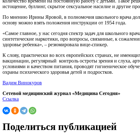
количество времени на постоянную работу с детьми. Такое реш
истощение, буллинг, скрытое сексуальное насилие и другие пр
По мнению Ирины Яровой, в полномочия школьного врача должн
основу можно взять положения инструкции от 1954 года.
«Самое главное, у нас сегодня спектр задач для школьного вр
синтетические наркотики, про вопросы, связанные, к сожалени
здоровье ребенка», – резюмировала вице-спикер.
К слову, практически во всех европейских странах, не имею
вакцинации, регулярный контроль остроты зрения и слуха, арт
условиями и качеством питания, проводят гигиеническое обу
охраны психического здоровья детей и подростков.
Вадим Винокуров
Сетевой медицинский журнал «Медицина Сегодня»
Ссылка
Поделиться публикацией