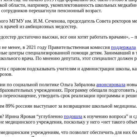
ской области, например, укомплектованность школьных медкаби
 сотрудников перешагнули пенсионный возраст.
вого МГМУ им. И.М. Сеченова, председатель Совета ректоров м
ых врачей из амбициозных медсестер.
едсестер достаточно высоки, все они хотят работать врачами», –
м не менее, в 2021 году Правительственная комиссия
поддержала
ьные центры специализированной помощи детям. Занимавший в т
ольного врача. По мнению депутата, этот специалист должен раб
 с правом подсказывать учителям и администрации школы, как 
озов.
ции по социальной политике Ольга Забралова
анонсировала
новы
азовательных учреждениях. Программу обещали подготовить до 
но переоснащение, утвердить срок реализации программы и реш
рым 89% россиян выступают за возвращение школьной медицины.
тся? Ирина Яровая “углубленно
подошла
к изучению вопроса” и сд
 не медицинского учреждения, поскольку у него «нет такого объе
медицинским учреждениям, что позволит обеспечить для них бо