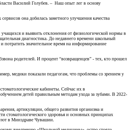
бласти Василий Голубев. – Наш опыт лег в основу
 сервисов она добилась заметного улучшения качества
 учащихся и выявить отклонения от физиологической нормы в
 тщательная диагностика. До недавнего времени школьный
 и потратить значительное время на информирование
звона родителей. И процент “возвращенцев” - тех, кто прошел
мер, медики показали педагогам, что проблемы со зрением у
 стоматологические кабинеты. Сейчас их в
обучением детей правильным методам ухода за зубами. В 2022-
рения, артикуляции, общего развития организма и
сти стоматологического здоровья и основных принципах
руют в Минздраве Чувашии.
широкому внедрению «Школьной медицины», остро стояла