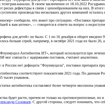
телеграм-каналах. В своем заключении от 18.10.2022 Росздрав
ют риски дефектуры в связи с ценообразованием на них. В итог
суспензии производства нескольких других компаний остались
кизер» сообщили, что знают про ситуацию. «Поставки препарата
шей к вам аптеке», — говорится в ответе на вопрос о недоступн
ена для детей» не было. С 1 по 16 декабря в оборот введено 9 с
ось больше серий, например, в октябре 2021 года их было 26, а в
«Флуимуцил-Антибиотик ИТ», который используется при лечени
И мог совпасть с задержками поставок, считают аналитики.
: в России нет дефицита "Флуимуцила", поставки препарата пр
антибиотика соответствуют показателям 2021 года. По данным Ро
65 тысяч упаковок.
татки антибиотика составляют более четверти миллиона упаково
рства будет расти, причем не только на противогриппозные, но
лександр Соловьев
. С другой стороны, следует понимать, что се