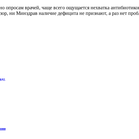
сно опросам врачей, чаще всего ощущается нехватка антибиотико
дзор, ни Минздрав наличие дефицита не признают, а раз нет проб
лад»
изни