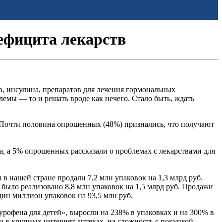
дефицита лекарств
в, инсулина, препаратов для лечения гормональных
лемы — то и решать вроде как нечего. Стало быть, ждать
 Почти половина опрошенных (48%) признались, что получают
а, а 5% опрошенных рассказали о проблемах с лекарствами для
 в нашей стране продали 7,2 млн упаковок на 1,3 млрд руб.
а было реализовано 8,8 млн упаковок на 1,5 млрд руб. Продажи
дин миллион упаковок на 93,5 млн руб.
рофена для детей», выросли на 238% в упаковках и на 300% в
и в крупных интернет-аптеках, на сложность с покупкой