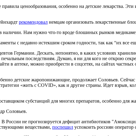
 правила ценообразования, особенно на детские лекарства. Эти 
Рейнхардт
рекомендовал
немцам организовать лекарственные бл
 в наличии. Нам нужно что-то вроде блошиных рынков медикамен
менты с недавно истекшим сроком годности, так как “их все ещ
евтов Германии. Дескать, непонятно, в каких условиях хранилис
м печальным последствиям. Думаю, я ни для кого не открою сек
йти в аптеке, можно приобрести в соцсетях, на сайтах частных 
енно детские жаропонижающие, продолжает Соловьев. Сейчас к 
ратегии «жить с COVID», как и другие страны. Идет взрыв, коло
поставщиком субстанций для многих препаратов, особенно для
ндр Соловьев.
сен. В России не прогнозируется дефицит антибиотиков "Амоксиц
действующими веществами,
поспешил
успокоить россиян оператор 