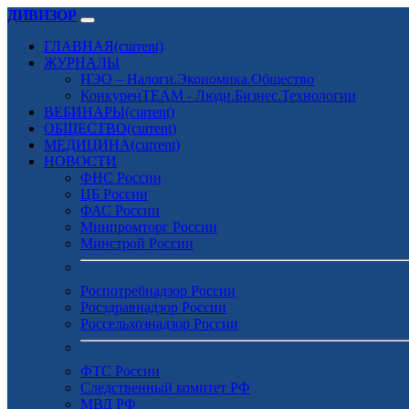
ДИВИЗОР
ГЛАВНАЯ
(current)
ЖУРНАЛЫ
НЭО – Налоги.Экономика.Общество
КонкуренTEAM - Люди.Бизнес.Технологии
ВЕБИНАРЫ
(current)
ОБЩЕСТВО
(current)
МЕДИЦИНА
(current)
НОВОСТИ
ФНС России
ЦБ России
ФАС России
Минпромторг России
Минстрой России
Роспотребнадзор России
Росздравнадзор России
Россельхознадзор России
ФТС России
Следственный комитет РФ
МВД РФ