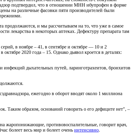
надзор подтвердил, что в отношении МНН ибупрофен в форме
е цены на различные фасовки пяти производителей были
 прежними.
 продолжаются, и мы рассчитываем на то, что уже в самое
ости лекарства в некоторых аптеках. Дефектуру препарата там
ерий, в ноябре – 41, в сентябре и октябре — 10 и 2
 октябре 2020 года – 15. Однако дьявол кроется в деталях:
и инфекций дыхательных путей, ларинготрахеитов, бронхитов
одолжаются.
сздравнадзора, ежегодно в оборот вводят около 1 миллиона
к. Таким образом, оснований говорить о его дефиците нет", –
 и на жаропонижающие, противовоспалительные, говорит врач,
йчас болеет весь мир и болеет очень
интенсивно
.