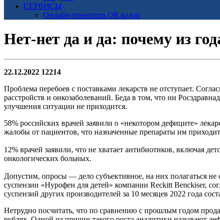
СЕРВИСЫ
Онлайн-генератор QR кодов
Нет-нет да и да: почему из го
22.12.2022
12214
Проблема перебоев с поставками лекарств не отступает. Согла
расстройств и онкозаболеваний. Беда в том, что ни Росздравна
улучшения ситуации не приходится.
58% российских врачей заявили о «некотором дефиците» лекар
жалобы от пациентов, что назначенные препараты им приходит
12% врачей заявили, что не хватает антибиотиков, включая де
онкологических больных.
Допустим, опросы — дело субъективное, на них полагаться не с
суспензии «Нурофен для детей» компании Reckitt Benckiser, с
суспензий других производителей за 10 месяцев 2022 года сост
Нетрудно посчитать, что по сравнению с прошлым годом прода
рублях. Одной из причин такого роста аналитики называют деф