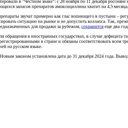
атировали в "Честном знаке": с 28 ноября по 11 декабря россия
ющихся запасов препаратов амоксициллина хватит на 4,5 месяца,
препараты звучат примерно как глас вопиющего в пустыни – рег
ировать ситуацию на рынке и не допустить коллапса. Так, през
предназначенных для продажи за рубежом,
сохранится
еще два год
ля обращения в иностранных государствах, в случае дефицита та
егистрированными в стране и обязаны соответствовать всем тре
ей на русском языке.
 Новым законом установлена дата до 31 декабря 2024 года. Выв