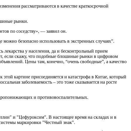
изменения рассматриваются в качестве краткосрочной
ошиные рынки.
тов по соседству», — заявил он.
е можно безопасно использовать в экстренных случаях”.
ь лекарства у населения, да и бесконтрольный прием
рет, если скажу, что подобные блошиные рынки в цифровом
объявлений. Цены там, конечно, “очень свободные”, а качество
этой картине присоединяется и катастрофа в Китае, который
ссальная заболеваемость – это тоже сказывается на росте
 жаропонижающих и противовоспалительных.
иллин" и "Цефуроксим". В настоящее время на складах и в
системы маркировки "Честный знак".