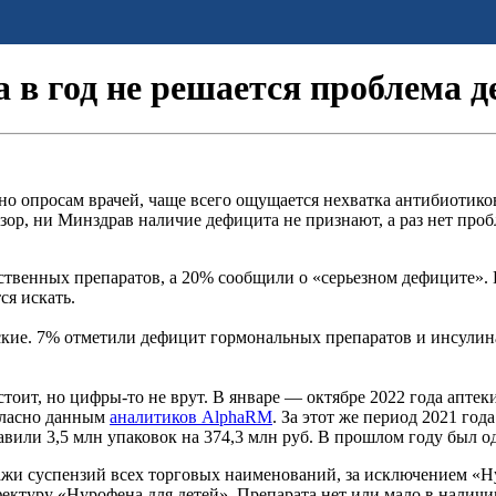
да в год не решается проблема 
сно опросам врачей, чаще всего ощущается нехватка антибиотико
дзор, ни Минздрав наличие дефицита не признают, а раз нет проб
ственных препаратов, а 20% сообщили о «серьезном дефиците».
ся искать.
тские. 7% отметили дефицит гормональных препаратов и инсулин
тоит, но цифры-то не врут. В январе — октябре 2022 года аптеки
огласно данным
аналитиков AlphaRM
. За этот же период 2021 год
авили 3,5 млн упаковок на 374,3 млн руб. В прошлом году был о
жи суспензий всех торговых наименований, за исключением «Ну
ектуру «Нурофена для детей». Препарата нет или мало в наличи