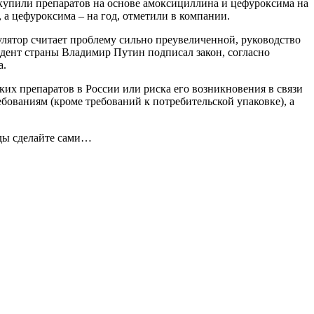
не купили препаратов на основе амоксициллина и цефуроксима на
 а цефуроксима – на год, отметили в компании.
улятор считает проблему сильно преувеличенной, руководство
идент страны Владимир Путин подписал закон, согласно
а.
ких препаратов в России или риска его возникновения в связи
бованиям (кроме требований к потребительской упаковке), а
оды сделайте сами…