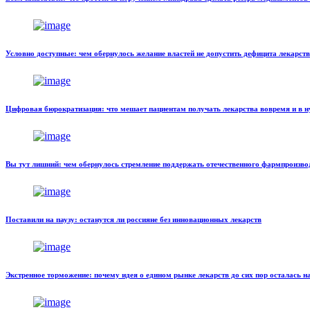
Условно доступные: чем обернулось желание властей не допустить дефицита лекарств
Цифровая бюрократизация: что мешает пациентам получать лекарства вовремя и в 
Вы тут лишний: чем обернулось стремление поддержать отечественного фармпроизво
Поставили на паузу: останутся ли россияне без инновационных лекарств
Экстренное торможение: почему идея о едином рынке лекарств до сих пор осталась н