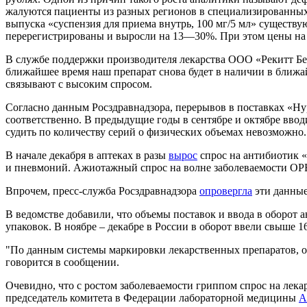
жалуются пациенты из разных регионов в специализированных 
выпуска «суспензия для приема внутрь, 100 мг/5 мл» существу
перерегистрированы и выросли на 13—30%. При этом цены на 
В службе поддержки производителя лекарства ООО «Рекитт Бен
ближайшее время наш препарат снова будет в наличии в ближай
связывают с высоким спросом.
Согласно данным Росздравнадзора, перерывов в поставках «Нуроф
соответственно. В предыдущие годы в сентябре и октябре вводил
судить по количеству серий о физических объемах невозможно.
В начале декабря в аптеках в разы
вырос
спрос на антибиотик 
и пневмоний. Ажиотажный спрос на волне заболеваемости ОРВ
Впрочем, пресс-служба Росздравнадзора
опровергла
эти данные
В ведомстве добавили, что объемы поставок и ввода в оборот 
упаковок. В ноябре – декабре в России в оборот ввели свыше 1
"По данным системы маркировки лекарственных препаратов, ос
говорится в сообщении.
Очевидно, что с ростом заболеваемости гриппом спрос на лека
председатель комитета в Федерации лабораторной медицины
А