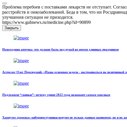
Проблема перебоев с поставками лекарств не отступает. Согла
расстройств и онкозаболеваний. Беда в том, что ни Росздравна
улучшения ситуации не приходится.
https://www.gubnews.ru/medicine.php?id=90899
Закрыть
Новогодняя аптечка: что должно быть под рукой во время длинных праздников
Астролог Олег Персидский: «Наша основная задача - настраиваться на позитивный 
Подложили “свинью”: почему грипп 2022 года называют самым опасным
Хакнутое здоровье: киберпреступники воруют не только данные пациентов, но и их ж