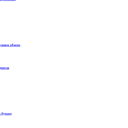
нужном объеме
дителя
а бумаге