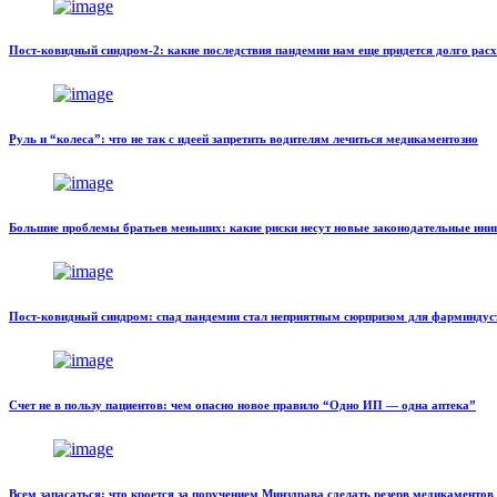
Пост-ковидный синдром-2: какие последствия пандемии нам еще придется долго рас
Руль и “колеса”: что не так с идеей запретить водителям лечиться медикаментозно
Большие проблемы братьев меньших: какие риски несут новые законодательные ин
Пост-ковидный синдром: спад пандемии стал неприятным сюрпризом для фарминдус
Счет не в пользу пациентов: чем опасно новое правило “Одно ИП — одна аптека”
Всем запасаться: что кроется за поручением Минздрава сделать резерв медикаментов