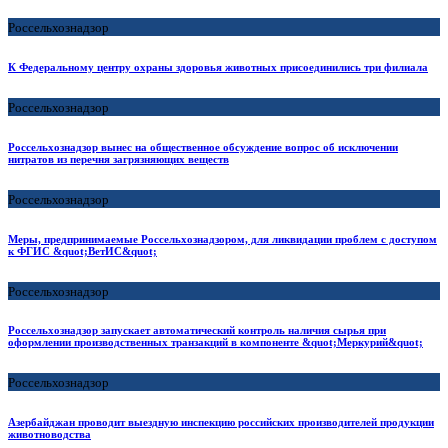
Россельхознадзор
К Федеральному центру охраны здоровья животных присоединились три филиала
Россельхознадзор
Россельхознадзор вынес на общественное обсуждение вопрос об исключении
нитратов из перечня загрязняющих веществ
Россельхознадзор
Меры, предпринимаемые Россельхознадзором, для ликвидации проблем с доступом
к ФГИС &quot;ВетИС&quot;
Россельхознадзор
Россельхознадзор запускает автоматический контроль наличия сырья при
оформлении производственных транзакций в компоненте &quot;Меркурий&quot;
Россельхознадзор
Азербайджан проводит выездную инспекцию российских производителей продукции
животноводства