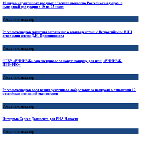
16 видов карантинных вредных объектов выявлено Россельхознадзором в
импортной продукции с 19 по 25 июня
Россельхознадзор
Россельхознадзор заключил соглашение о взаимодействии с Всероссийским НИИ
агрохимии имени Д.Н. Прянишникова
Россельхознадзор
ФГБУ «ВНИИЗЖ» зарегистрировало новую вакцину для птиц «ВНИИЗЖ-
ИББ+РЕО»
Россельхознадзор
Россельхознадзор ввел режим усиленного лабораторного контроля в отношении 12
российских компаний-экспортеров
Россельхознадзор
Интервью Сергея Данкверта для РИА Новости
Россельхознадзор