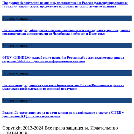
Продукция белорусской компании, поставлявшей в Россию фальсифицированные
говяжьим жиром сыры, продолжает поступать по схеме ложного транзита
Россельхознадзор
Россельхознадзор обнаружил опасные бактерии в мясных изделиях, произведенных
предприятиями-экспортерами из Челябинской области и Приморья
Россельхознадзор
ФГБУ «ВНИИЗЖ» разработало первый в России набор для диагностики ящура
серотипа SAT-2 методом иммуноферментного анализа
Россельхознадзор
Россельхознадзор принял участие в бизнес-миссии Россия-Филиппины в рамках
международной выставки российской продукции
Россельхознадзор
Важно: До окончания срока подачи заявки на модификацию в системе CIFER у
участников ВЭД осталась одна неделя
Copyright
2013-2024 Все права защищены, Издательство
«ДИВИЗОР».