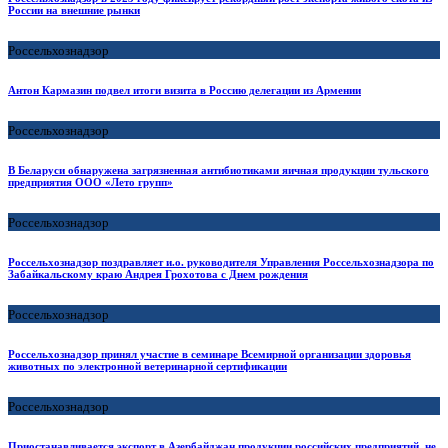
России на внешние рынки
Россельхознадзор
Антон Кармазин подвел итоги визита в Россию делегации из Армении
Россельхознадзор
В Беларуси обнаружена загрязненная антибиотиками яичная продукции тульского
предприятия ООО «Лето групп»
Россельхознадзор
Россельхознадзор поздравляет и.о. руководителя Управления Россельхознадзора по
Забайкальскому краю Андрея Грохотова с Днем рождения
Россельхознадзор
Россельхознадзор принял участие в семинаре Всемирной организации здоровья
животных по электронной ветеринарной сертификации
Россельхознадзор
Приостанавливается экспорт в Азербайджан продукции российских предприятий, не