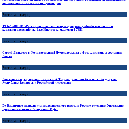
выполнивших обязательства договоров
Россельхознадзор
ФГБУ «ВНИИКР» запускает магистерскую программу «Биобезопасность и
карантин растений» на базе Института экологии РУДН
Россельхознадзор
Сергей Данкверт в Государственной Думе рассказал о фитосанитарном состоянии
России
Россельхознадзор
Россельхознадзор принял участие в X Форуме регионов Союзного Государства
Республики Беларусь и Российской Федерации
Россельхознадзор
Во Владимире подвели итоги расширенного визита в Россию делегации Управления
здоровья животных Республики Куба
Россельхознадзор