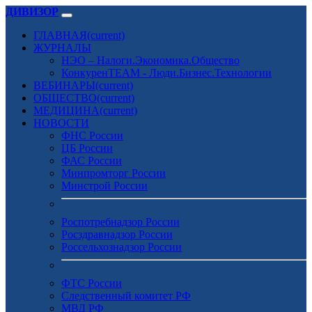
ДИВИЗОР
ГЛАВНАЯ
(current)
ЖУРНАЛЫ
НЭО – Налоги.Экономика.Общество
КонкуренTEAM - Люди.Бизнес.Технологии
ВЕБИНАРЫ
(current)
ОБЩЕСТВО
(current)
МЕДИЦИНА
(current)
НОВОСТИ
ФНС России
ЦБ России
ФАС России
Минпромторг России
Минстрой России
Роспотребнадзор России
Росздравнадзор России
Россельхознадзор России
ФТС России
Следственный комитет РФ
МВД РФ