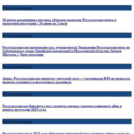
Россельхознадзор
18 видов карантинных вредных объектов выявлено Россельхознадзором в
импортной продукции с 26 июня по 2 июля
Россельхознадзор
Россельхознадзор поздравляет и.о. руководителя Управления Россельхознадзора по
Хабаровскому краю, Еврейской автономной и Магаданской областям Андрея
Шведова с Днем рождения
Россельхознадзор
Анонс: Россельхознадзор проведет «круглый стол» с участниками ВЭД по вопросам
импорта семенного и посадочного материала
Россельхознадзор
Россельхознадор фиксирует рост экспорта мясных товаров и пищевого яйца в
первом полугодии 2023 года
Россельхознадзор
Россельхознадзор в 2023 году фиксирует рекордный рост экспорта живого скота из