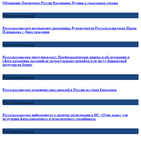
Обращение Президента России Владимира Путина к гражданам страны
Россельхознадзор
Россельхознадзор поздравляет помощника Руководителя Россельхознадзора Ивана
Плешакова с Днем рождения
Россельхознадзор
Россельхознадзор предупреждает: Профилактические визиты и обследования в
сфере карантина растений не подразумевают штрафов и не несут финансовой
нагрузки на бизнес
Россельхознадзор
Россельхознадзор ограничил ввоз шмелей в Россию из стран Евросоюза
Россельхознадзор
Россельхознадзор информирует о порядке регистрации в ИС «Одно окно» для
получения фитосанитарного и реэкспортного сертификата
Россельхознадзор