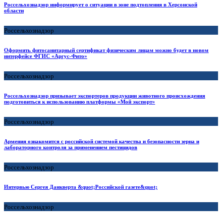
Россельхознадзор информирует о ситуации в зоне подтопления в Херсонской
области
Россельхознадзор
Оформить фитосанитарный сертификат физическим лицам можно будет в новом
интерфейсе ФГИС «Аргус-Фито»
Россельхознадзор
Россельхознадзор призывает экспортеров продукции животного происхождения
подготовиться к использованию платформы «Мой экспорт»
Россельхознадзор
Армения ознакомится с российской системой качества и безопасности зерна и
лабораторного контроля за применением пестицидов
Россельхознадзор
Интервью Сергея Данкверта &quot;Российской газете&quot;
Россельхознадзор