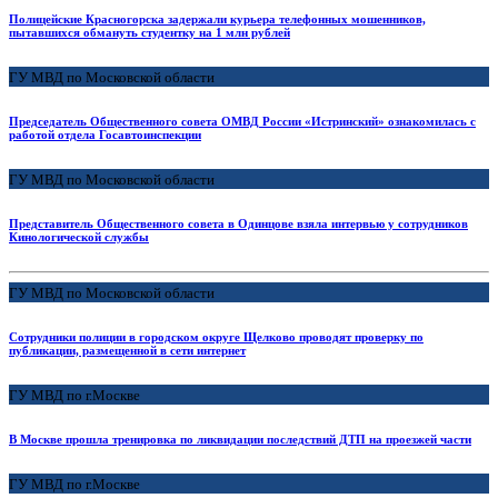
Полицейские Красногорска задержали курьера телефонных мошенников,
пытавшихся обмануть студентку на 1 млн рублей
ГУ МВД по Московской области
Председатель Общественного совета ОМВД России «Истринский» ознакомилась с
работой отдела Госавтоинспекции
ГУ МВД по Московской области
Представитель Общественного совета в Одинцове взяла интервью у сотрудников
Кинологической службы
ГУ МВД по Московской области
Сотрудники полиции в городском округе Щелково проводят проверку по
публикации, размещенной в сети интернет
ГУ МВД по г.Москве
В Москве прошла тренировка по ликвидации последствий ДТП на проезжей части
ГУ МВД по г.Москве