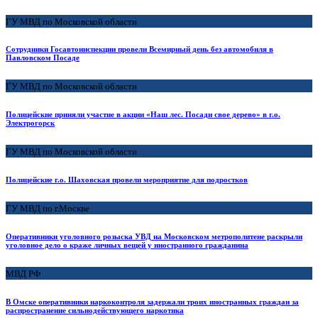
ГУ МВД по Московской области
Сотрудники Госавтоинспекции провели Всемирный день без автомобиля в
Павловском Посаде
ГУ МВД по Московской области
Полицейские приняли участие в акции «Наш лес. Посади свое дерево» в г.о.
Электрогорск
ГУ МВД по Московской области
Полицейские г.о. Шаховская провели мероприятие для подростков
ГУ МВД по г.Москве
Оперативники уголовного розыска УВД на Московском метрополитене раскрыли
уголовное дело о краже личных вещей у иностранного гражданина
МВД РФ
В Омске оперативники наркоконтроля задержали троих иностранных граждан за
распространение сильнодействующего наркотика