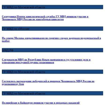
ГУ МВД по Московской области
Сотрудники Центра кинологической службы ГУ МВД приняли участие в
Чемпионате МВД России по многоборью кинологов
ГУ МВД по г.Москве
На севере Москвы оперативниками по горячим следам задержан подозреваемый в
разбое
МВД РФ
Следователи МВД по Республике Крым направили в суд уголовное дело в
отношении преступной группы мошенников
ГУ МВД по Московской области
Состоялось награждение победителей и призеров Чемпионата МВД России по
рукопашному бою
ГУ МВД по Московской области
Полицейские в Байконуре приняли участие в ярмарках вакансий