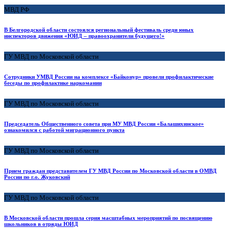
МВД РФ
В Белгородской области состоялся региональный фестиваль среди юных
инспекторов движения «ЮИД – правоохранители будущего!»
ГУ МВД по Московской области
Сотрудники УМВД России на комплексе «Байконур» провели профилактические
беседы по профилактике наркомании
ГУ МВД по Московской области
Председатель Общественного совета при МУ МВД России «Балашихинское»
ознакомился с работой миграционного пункта
ГУ МВД по Московской области
Прием граждан представителем ГУ МВД России по Московской области в ОМВД
России по г.о. Жуковский
ГУ МВД по Московской области
В Московской области прошла серия масштабных мероприятий по посвящению
школьников в отряды ЮИД