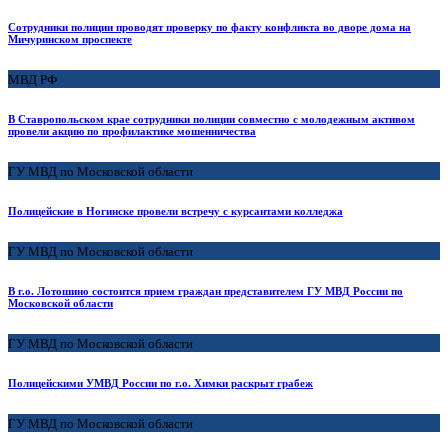
Сотрудники полиции проводят проверку по факту конфликта во дворе дома на
Мичуринском проспекте
МВД РФ
В Ставропольском крае сотрудники полиции совместно с молодежным активом
провели акцию по профилактике мошенничества
ГУ МВД по Московской области
Полицейские в Ногинске провели встречу с курсантами колледжа
ГУ МВД по Московской области
В г.о. Лотошино состоится прием граждан представителем ГУ МВД России по
Московской области
ГУ МВД по Московской области
Полицейскими УМВД России по г.о. Химки раскрыт грабеж
ГУ МВД по Московской области