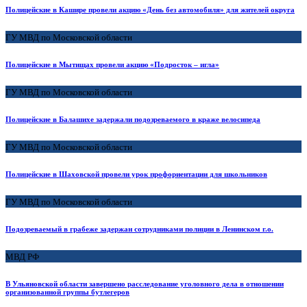
Полицейские в Кашире провели акцию «День без автомобиля» для жителей округа
ГУ МВД по Московской области
Полицейские в Мытищах провели акцию «Подросток – игла»
ГУ МВД по Московской области
Полицейские в Балашихе задержали подозреваемого в краже велосипеда
ГУ МВД по Московской области
Полицейские в Шаховской провели урок профориентации для школьников
ГУ МВД по Московской области
Подозреваемый в грабеже задержан сотрудниками полиции в Ленинском г.о.
МВД РФ
В Ульяновской области завершено расследование уголовного дела в отношении
организованной группы бутлегеров