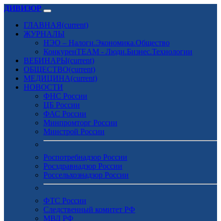
ДИВИЗОР
ГЛАВНАЯ
(current)
ЖУРНАЛЫ
НЭО – Налоги.Экономика.Общество
КонкуренTEAM - Люди.Бизнес.Технологии
ВЕБИНАРЫ
(current)
ОБЩЕСТВО
(current)
МЕДИЦИНА
(current)
НОВОСТИ
ФНС России
ЦБ России
ФАС России
Минпромторг России
Минстрой России
Роспотребнадзор России
Росздравнадзор России
Россельхознадзор России
ФТС России
Следственный комитет РФ
МВД РФ