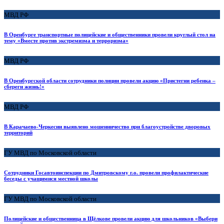
МВД РФ
В Оренбурге транспортные полицейские и общественники провели круглый стол на
тему «Вместе против экстремизма и терроризма»
МВД РФ
В Оренбургской области сотрудники полиции провели акцию «Пристегни ребенка –
сбереги жизнь!»
МВД РФ
В Карачаево-Черкесии выявлено мошенничество при благоустройстве дворовых
территорий
ГУ МВД по Московской области
Сотрудники Госавтоинспекции по Дмитровскому г.о. провели профилактические
беседы с учащимися местной школы
ГУ МВД по Московской области
Полицейские и общественница в Щёлкове провели акцию для школьников «Выбери