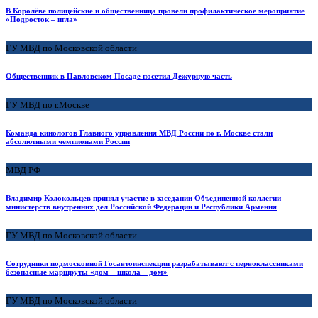
В Королёве полицейские и общественница провели профилактическое мероприятие
«Подросток – игла»
ГУ МВД по Московской области
Общественник в Павловском Посаде посетил Дежурную часть
ГУ МВД по г.Москве
Команда кинологов Главного управления МВД России по г. Москве стали
абсолютными чемпионами России
МВД РФ
Владимир Колокольцев принял участие в заседании Объединенной коллегии
министерств внутренних дел Российской Федерации и Республики Армения
ГУ МВД по Московской области
Сотрудники подмосковной Госавтоинспекции разрабатывают с первоклассниками
безопасные маршруты «дом – школа – дом»
ГУ МВД по Московской области