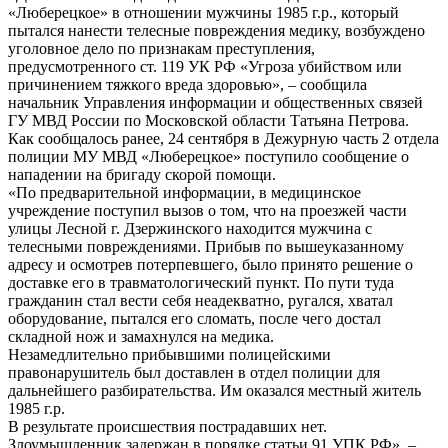
«Люберецкое» в отношении мужчины 1985 г.р., который
пытался нанести телесные повреждения медику, возбуждено
уголовное дело по признакам преступления,
предусмотренного ст. 119 УК РФ «Угроза убийством или
причинением тяжкого вреда здоровью», – сообщила
начальник Управления информации и общественных связей
ГУ МВД России по Московской области Татьяна Петрова.
Как сообщалось ранее, 24 сентября в Дежурную часть 2 отдела
полиции МУ МВД «Люберецкое» поступило сообщение о
нападении на бригаду скорой помощи.
«По предварительной информации, в медицинское
учреждение поступил вызов о том, что на проезжей части
улицы Лесной г. Дзержинского находится мужчина с
телесными повреждениями. Прибыв по вышеуказанному
адресу и осмотрев потерпевшего, было принято решение о
доставке его в травматологический пункт. По пути туда
гражданин стал вести себя неадекватно, ругался, хватал
оборудование, пытался его сломать, после чего достал
складной нож и замахнулся на медика.
Незамедлительно прибывшими полицейскими
правонарушитель был доставлен в отдел полиции для
дальнейшего разбирательства. Им оказался местный житель
1985 г.р.
В результате происшествия пострадавших нет.
Злоумышленник задержан в порядке статьи 91 УПК РФ», –