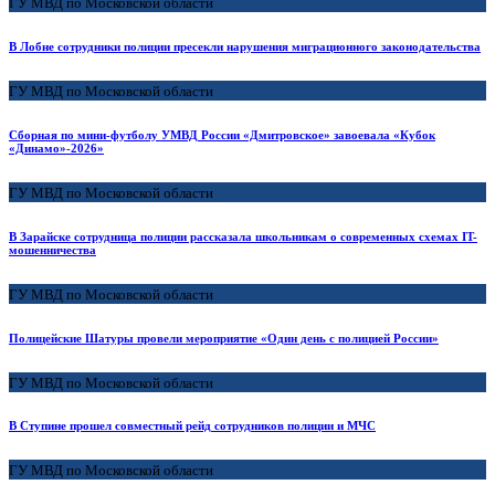
ГУ МВД по Московской области
В Лобне сотрудники полиции пресекли нарушения миграционного законодательства
ГУ МВД по Московской области
Сборная по мини-футболу УМВД России «Дмитровское» завоевала «Кубок
«Динамо»-2026»
ГУ МВД по Московской области
В Зарайске сотрудница полиции рассказала школьникам о современных схемах IT-
мошенничества
ГУ МВД по Московской области
Полицейские Шатуры провели мероприятие «Один день с полицией России»
ГУ МВД по Московской области
В Ступине прошел совместный рейд сотрудников полиции и МЧС
ГУ МВД по Московской области