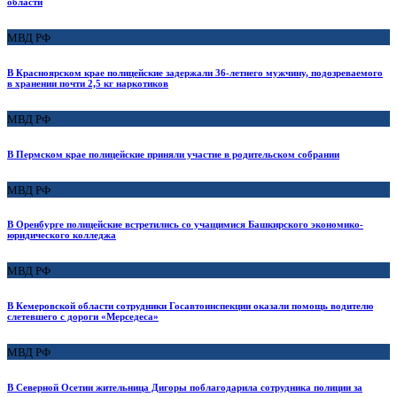
области
МВД РФ
В Красноярском крае полицейские задержали 36-летнего мужчину, подозреваемого
в хранении почти 2,5 кг наркотиков
МВД РФ
В Пермском крае полицейские приняли участие в родительском собрании
МВД РФ
В Оренбурге полицейские встретились со учащимися Башкирского экономико-
юридического колледжа
МВД РФ
В Кемеровской области сотрудники Госавтоинспекции оказали помощь водителю
слетевшего с дороги «Мерседеса»
МВД РФ
В Северной Осетии жительница Дигоры поблагодарила сотрудника полиции за