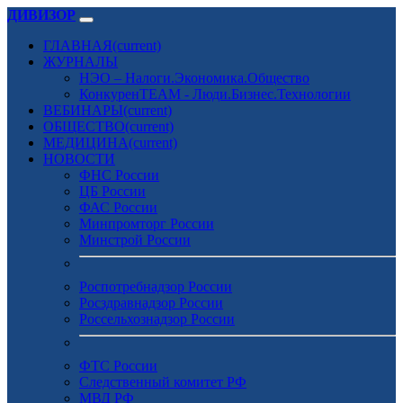
ДИВИЗОР
ГЛАВНАЯ
(current)
ЖУРНАЛЫ
НЭО – Налоги.Экономика.Общество
КонкуренTEAM - Люди.Бизнес.Технологии
ВЕБИНАРЫ
(current)
ОБЩЕСТВО
(current)
МЕДИЦИНА
(current)
НОВОСТИ
ФНС России
ЦБ России
ФАС России
Минпромторг России
Минстрой России
Роспотребнадзор России
Росздравнадзор России
Россельхознадзор России
ФТС России
Следственный комитет РФ
МВД РФ