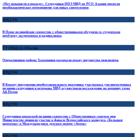
«Нет ненависти и вражде». Сотрудники ЦПЭ МВД по РСО-Алания провели
профилактическое мероприятие для юных спортсменов
МВД РФ
В Пензе полицейские совместно с общественниками обсудили со студентами
проблему экстремизма и радикализма
ГУ МВД по г.Москве
Оперативники района Хамовники раскрыли кражу имущества пенсионера
МВД РФ
В Крыму преддверии профессионального праздника участковых уполномоченных
полиции сотрудники и ветераны МВД осуществили восхождение на вершину горы
Ай-Петри
МВД РФ
Сотрудники крымской полиции совместно с Общественным советом при
Министерстве приняли участие в финале Всероссийского конкурса «Большая
перемена» в Международном детском центре «Артек»
МВД РФ