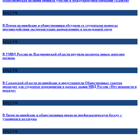
Новосибирская полиция приняла участие в международной операции «Пангея»
МВД РФ
В Перми полицейские и общественники обсудили со студентами вопросы
противодействия экстремистским направлениям в молодежной среде
МВД РФ
В УМВД России по Владимирской области вручили паспорта юным жителям
региона
МВД РФ
В Самарской области полицейские и представители Общественных советов
проводят для студентов мероприятия в рамках акции МВД России «Нет ненависти и
вражде»
МВД РФ
В Твери полицейские и общественники провели профилактическую беседу с
учащимися колледжа
МВД РФ