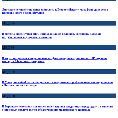
Липецкие полицейские присоединились к Всероссийскому марафону донорства
костного мозга #ДавайВступай
МВД РФ
В Якутске инспекторы ДПС сопроводили до больницы женщину, которой
потребовалась медицинская помощь
МВД РФ
В ходе праздничных мероприятий ко Дню народного единства в ЛНР вручили
паспорта 14-летним гражданам
МВД РФ
В Магаданской области продолжается оперативно-профилактическое мероприятие
«Нет ненависти и вражде»
МВД РФ
В Воронеже участники организованной группы предстанут перед судом за хищение
бюджетных средств путем обналичивания материнского капитала