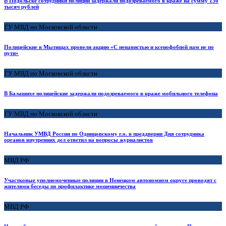
В Подольске сотрудники полиции задержали подозреваемого в краже на сумму 130
тысяч рублей
ГУ МВД по Московской области
Полицейские в Мытищах провели акцию «С ненавистью и ксенофобией нам не по
пути»
ГУ МВД по Московской области
В Балашихе полицейские задержали подозреваемого в краже мобильного телефона
ГУ МВД по Московской области
Начальник УМВД России по Одинцовскому г.о. в преддверии Дня сотрудника
органов внутренних дел ответил на вопросы журналистов
МВД РФ
Участковые уполномоченные полиции в Ненецком автономном округе проводят с
жителями беседы по профилактике мошенничества
МВД РФ