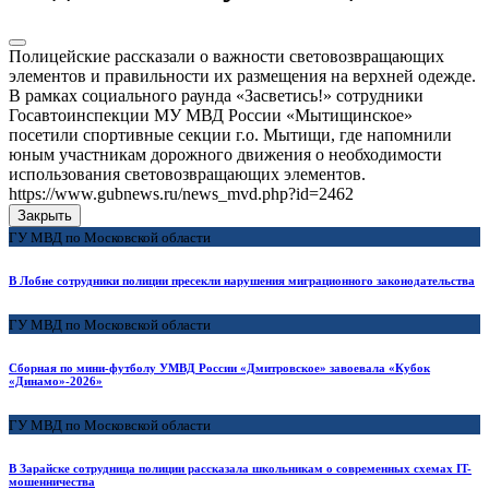
Полицейские рассказали о важности световозвращающих
элементов и правильности их размещения на верхней одежде.
В рамках социального раунда «Засветись!» сотрудники
Госавтоинспекции МУ МВД России «Мытищинское»
посетили спортивные секции г.о. Мытищи, где напомнили
юным участникам дорожного движения о необходимости
использования световозвращающих элементов.
https://www.gubnews.ru/news_mvd.php?id=2462
Закрыть
ГУ МВД по Московской области
В Лобне сотрудники полиции пресекли нарушения миграционного законодательства
ГУ МВД по Московской области
Сборная по мини-футболу УМВД России «Дмитровское» завоевала «Кубок
«Динамо»-2026»
ГУ МВД по Московской области
В Зарайске сотрудница полиции рассказала школьникам о современных схемах IT-
мошенничества