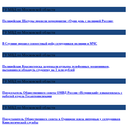
ГУ МВД по Московской области
Полицейские Шатуры провели мероприятие «Один день с полицией России»
ГУ МВД по Московской области
В Ступине прошел совместный рейд сотрудников полиции и МЧС
ГУ МВД по Московской области
Полицейские Красногорска задержали курьера телефонных мошенников,
пытавшихся обмануть студентку на 1 млн рублей
ГУ МВД по Московской области
Председатель Общественного совета ОМВД России «Истринский» ознакомилась с
работой отдела Госавтоинспекции
ГУ МВД по Московской области
Представитель Общественного совета в Одинцове взяла интервью у сотрудников
Кинологической службы