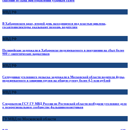
спасение ее сына при отравления угарным газом
МВД РФ
В Хабаровском крае, второй день находящемся под властью циклона,
госавтоинспекторы оказывают помощь водителям
МВД РФ
Полицейские задержали в Хабаровске подозреваемого в покушении на сбыт более
900 г синтетических наркотиков
МВД РФ
Сотрудники уголовного розыска задержали в Московской области водителя фуры,
подозреваемого в хищении грузов на общую сумму более 4,5 млн рублей
МВД РФ
Следователи ГСУ ГУ МВД России по Ростовской области возбудили уголовное дело
о межрегиональном сообществе фальшивомонетчиков
ГУ МВД по Московской области