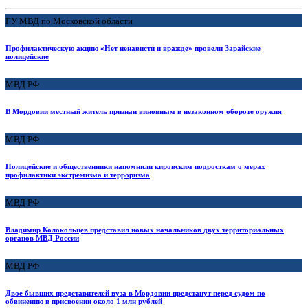
ГУ МВД по Московской области
Профилактическую акцию «Нет ненависти и вражде» провели Зарайские
полицейские
МВД РФ
В Мордовии местный житель признан виновным в незаконном обороте оружия
МВД РФ
Полицейские и общественники напомнили кировским подросткам о мерах
профилактики экстремизма и терроризма
МВД РФ
Владимир Колокольцев представил новых начальников двух территориальных
органов МВД России
МВД РФ
Двое бывших представителей вуза в Мордовии предстанут перед судом по
обвинению в присвоении около 1 млн рублей