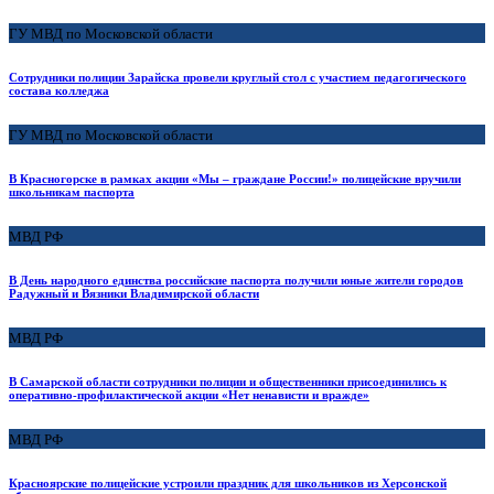
ГУ МВД по Московской области
Сотрудники полиции Зарайска провели круглый стол с участием педагогического
состава колледжа
ГУ МВД по Московской области
В Красногорске в рамках акции «Мы – граждане России!» полицейские вручили
школьникам паспорта
МВД РФ
В День народного единства российские паспорта получили юные жители городов
Радужный и Вязники Владимирской области
МВД РФ
В Самарской области сотрудники полиции и общественники присоединились к
оперативно-профилактической акции «Нет ненависти и вражде»
МВД РФ
Красноярские полицейские устроили праздник для школьников из Херсонской