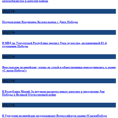
автомобилистов и жителей района
МВД РФ
Поздравление Владимира Колокольцева с Днем Победы
МВД РФ
В МВД по Удмуртской Республике прошел Урок мужества, посвященный 81-й
годовщине Победы
МВД РФ
Ярославские полицейские, члены их семей и общественники присоединились к акции
«С нами Победа!»
МВД РФ
В Республике Марий Эл вручили паспорта юным жителям в преддверии Дня
Победы в Великой Отечественной войне
МВД РФ
В Удмуртии полицейские поддерживают Всероссийскую акцию #СнамиПобеда