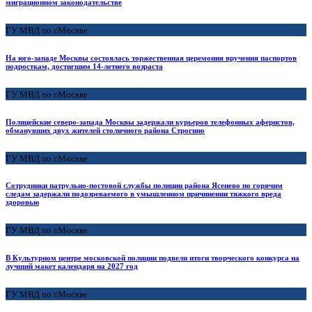
миграционном законодательстве
ГУ МВД по г.Москве
На юго-западе Москвы состоялась торжественная церемония вручения паспортов
подросткам, достигшим 14-летнего возраста
ГУ МВД по г.Москве
Полицейские северо-запада Москвы задержали курьеров телефонных аферистов,
обманувших двух жителей столичного района Строгино
ГУ МВД по г.Москве
Сотрудники патрульно-постовой службы полиции района Ясенево по горячим
следам задержали подозреваемого в умышленном причинении тяжкого вреда
здоровью
ГУ МВД по г.Москве
В Культурном центре московской полиции подвели итоги творческого конкурса на
лучший макет календаря на 2027 год
ГУ МВД по г.Москве