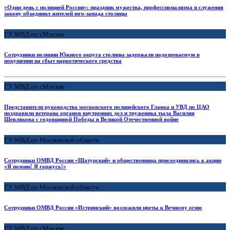
«Один день с полицией России»: праздник мужества, профессионализма и служения
закону объединил жителей юго-запада столицы
ГУ МВД по г.Москве
Сотрудники полиции Южного округа столицы задержали подозреваемую в
покушении на сбыт наркотического средства
ГУ МВД по г.Москве
Представители руководства московского полицейского Главка и УВД по ЦАО
поздравили ветерана органов внутренних дел и труженика тыла Василия
Шевлякова с годовщиной Победы в Великой Отечественной войне
ГУ МВД по Московской области
Сотрудники ОМВД России «Шатурский» и общественница присоединились к акции
«Я помню! Я горжусь!»
ГУ МВД по Московской области
Сотрудники ОМВД России «Истринский» возложили цветы к Вечному огню
ГУ МВД по г.Москве