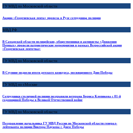
ГУ МВД по Московской области
Акцию «Георгиевская лента» провела в Рузе сотрудница полиции
МВД РФ
В Самарской области полицейские, общественники и активисты «Движения
Первых» провели патриотические мероприятия в рамках Всероссийской акции
«Георгиевская ленточка»
ГУ МВД по Московской области
В Ступине подвели итоги детского конкурса, посвященного Дню Победы
ГУ МВД по г.Москве
Сотрудники столичной полиции поздравили ветерана Бориса Клепикова с 81-й
годовщиной Победы в Великой Отечественной войне
ГУ МВД по Московской области
Поздравление начальника ГУ МВД России по Московской области генерал-
лейтенанта полиции Виктора Паукова с Днем Победы