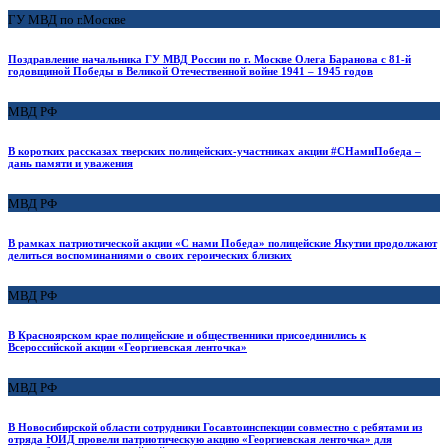
ГУ МВД по г.Москве
Поздравление начальника ГУ МВД России по г. Москве Олега Баранова с 81-й
годовщиной Победы в Великой Отечественной войне 1941 – 1945 годов
МВД РФ
В коротких рассказах тверских полицейских-участниках акции #СНамиПобеда –
дань памяти и уважения
МВД РФ
В рамках патриотической акции «С нами Победа» полицейские Якутии продолжают
делиться воспоминаниями о своих героических близких
МВД РФ
В Красноярском крае полицейские и общественники присоединились к
Всероссийской акции «Георгиевская ленточка»
МВД РФ
В Новосибирской области сотрудники Госавтоинспекции совместно с ребятами из
отряда ЮИД провели патриотическую акцию «Георгиевская ленточка» для