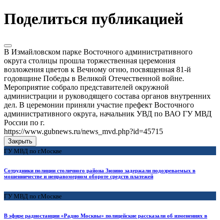
Поделиться публикацией
В Измайловском парке Восточного административного
округа столицы прошла торжественная церемония
возложения цветов к Вечному огню, посвященная 81-й
годовщине Победы в Великой Отечественной войне.
Мероприятие собрало представителей окружной
администрации и руководящего состава органов внутренних
дел. В церемонии приняли участие префект Восточного
административного округа, начальник УВД по ВАО ГУ МВД
России по г.
https://www.gubnews.ru/news_mvd.php?id=45715
Закрыть
ГУ МВД по г.Москве
Сотрудники полиции столичного района Зюзино задержали подозреваемых в
мошенничестве и неправомерном обороте средств платежей
ГУ МВД по г.Москве
В эфире радиостанции «Радио Москвы» полицейские рассказали об изменениях в