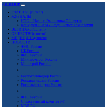
ДИВИЗОР
ГЛАВНАЯ
(current)
ЖУРНАЛЫ
НЭО – Налоги.Экономика.Общество
КонкуренTEAM - Люди.Бизнес.Технологии
ВЕБИНАРЫ
(current)
ОБЩЕСТВО
(current)
МЕДИЦИНА
(current)
НОВОСТИ
ФНС России
ЦБ России
ФАС России
Минпромторг России
Минстрой России
Роспотребнадзор России
Росздравнадзор России
Россельхознадзор России
ФТС России
Следственный комитет РФ
МВД РФ