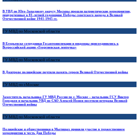
В УВД по Юго-Западному округу Москвы прошли патриотические мероприятия,
приуроченные к 81-летней годовщине Победы советского народа в Великой
Отечественной войне 1941-1945 гг.
ГУ МВД по Московской области
В Егорьевске сотрудники Госавтоинспекции и юидовцы присоединились к
Всероссийской акции «Георгиевская ленточка»
ГУ МВД по Московской области
В Дмитрове полицейские почтили память героев Великой Отечественной войны
ГУ МВД по г.Москве
Заместитель начальника ГУ МВД России по г. Москве – начальник ГСУ Виктор
Городков и начальник УВД по САО Алексей Ионов посетили ветерана Великой
Отечественной войны
ГУ МВД по Московской области
Полицейские и общественники в Мытищах приняли участие в торжественном
мероприятии в честь Дня Победы