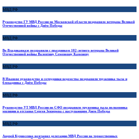
МВД РФ
Руководство ГУ МВД России по Московской области поздравило ветерана Великой
Отечественной войны с Днём Победы
МВД РФ
Во Владикавказе поздравили с праздником 102-летнего ветерана Великой
Отечественной войны Валентину Семеновну Каменеву
МВД РФ
В Иванове руководство и сотрудники ведомства поздравили труженика тыла и
блокадника с Днём Победы
МВД РФ
Руководство УТ МВД России по СФО поздравило труженика тыла полковника
милиции в отставке Сергея Зензерова с наступающим Днем Победы
МВД РФ
Андрей Курносенко возглавил делегацию МВД России на торжественных