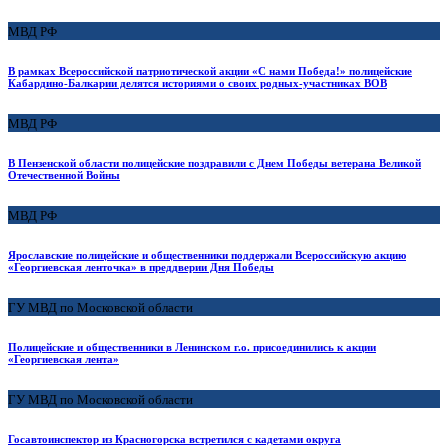
МВД РФ
В рамках Всероссийской патриотической акции «С нами Победа!» полицейские
Кабардино-Балкарии делятся историями о своих родных-участниках ВОВ
МВД РФ
В Пензенской области полицейские поздравили с Днем Победы ветерана Великой
Отечественной Войны
МВД РФ
Ярославские полицейские и общественники поддержали Всероссийскую акцию
«Георгиевская ленточка» в преддверии Дня Победы
ГУ МВД по Московской области
Полицейские и общественники в Ленинском г.о. присоединились к акции
«Георгиевская лента»
ГУ МВД по Московской области
Госавтоинспектор из Красногорска встретился с кадетами округа