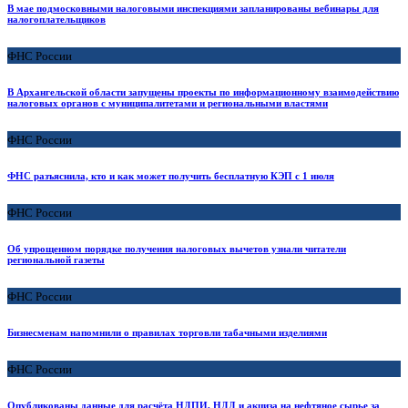
В мае подмосковными налоговыми инспекциями запланированы вебинары для
налогоплательщиков
ФНС России
В Архангельской области запущены проекты по информационному взаимодействию
налоговых органов с муниципалитетами и региональными властями
ФНС России
ФНС разъяснила, кто и как может получить бесплатную КЭП с 1 июля
ФНС России
Об упрощенном порядке получения налоговых вычетов узнали читатели
региональной газеты
ФНС России
Бизнесменам напомнили о правилах торговли табачными изделиями
ФНС России
Опубликованы данные для расчёта НДПИ, НДД и акциза на нефтяное сырье за