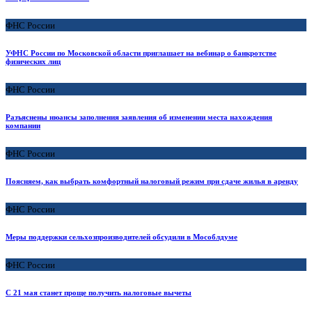
ФНС России
УФНС России по Московской области приглашает на вебинар о банкротстве
физических лиц
ФНС России
Разъяснены нюансы заполнения заявления об изменении места нахождения
компании
ФНС России
Поясняем, как выбрать комфортный налоговый режим при сдаче жилья в аренду
ФНС России
Меры поддержки сельхозпроизводителей обсудили в Мособлдуме
ФНС России
С 21 мая станет проще получить налоговые вычеты