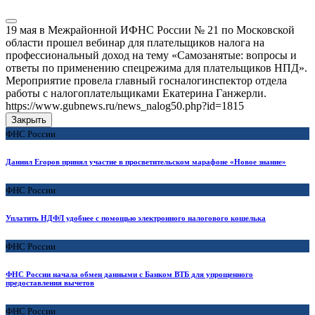
19 мая в Межрайонной ИФНС России № 21 по Московской
области прошел вебинар для плательщиков налога на
профессиональный доход на тему «Самозанятые: вопросы и
ответы по применению спецрежима для плательщиков НПД».
Мероприятие провела главный госналогинспектор отдела
работы с налогоплательщиками Екатерина Ганжерли.
https://www.gubnews.ru/news_nalog50.php?id=1815
Закрыть
ФНС России
Даниил Егоров принял участие в просветительском марафоне «Новое знание»
ФНС России
Уплатить НДФЛ удобнее с помощью электронного налогового кошелька
ФНС России
ФНС России начала обмен данными с Банком ВТБ для упрощенного
предоставления вычетов
ФНС России