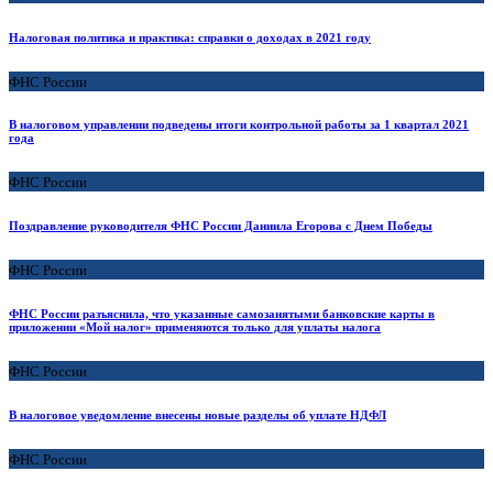
Налоговая политика и практика: справки о доходах в 2021 году
ФНС России
В налоговом управлении подведены итоги контрольной работы за 1 квартал 2021
года
ФНС России
Поздравление руководителя ФНС России Даниила Егорова с Днем Победы
ФНС России
ФНС России разъяснила, что указанные самозанятыми банковские карты в
приложении «Мой налог» применяются только для уплаты налога
ФНС России
В налоговое уведомление внесены новые разделы об уплате НДФЛ
ФНС России