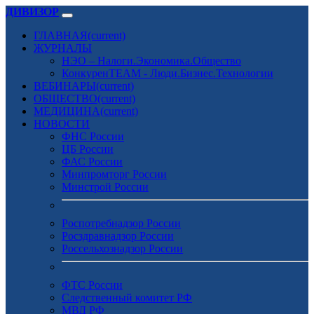
ДИВИЗОР
ГЛАВНАЯ
(current)
ЖУРНАЛЫ
НЭО – Налоги.Экономика.Общество
КонкуренTEAM - Люди.Бизнес.Технологии
ВЕБИНАРЫ
(current)
ОБЩЕСТВО
(current)
МЕДИЦИНА
(current)
НОВОСТИ
ФНС России
ЦБ России
ФАС России
Минпромторг России
Минстрой России
Роспотребнадзор России
Росздравнадзор России
Россельхознадзор России
ФТС России
Следственный комитет РФ
МВД РФ