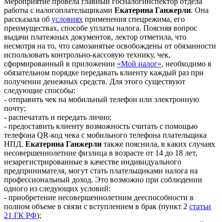
Мероприятие провела главный госналогинспектор отдела
работы с налогоплательщиками
Екатерина Ганжерли
. Она
рассказала об
условиях
применения спецрежима, его
преимуществах, способе уплаты налога. Поясняя вопрос
выдачи платежных документов, лектор отметила, что
несмотря на то, что самозанятые освобождены от обязанности
использовать контрольно-кассовую технику, чек,
сформированный в приложении
«Мой налог»
, необходимо в
обязательном порядке передавать клиенту каждый раз при
получении денежных средств. Для этого существуют
следующие способы:
- отправить чек на мобильный телефон или электронную
почту;
- распечатать и передать лично;
- предоставить клиенту возможность считать с помощью
телефона QR-код чека с мобильного телефона плательщика
НПД.
Екатерина Ганжерли
также пояснила, в каких случаях
несовершеннолетние физлица в возрасте от 14 до 18 лет,
незарегистрированные в качестве индивидуального
предпринимателя, могут стать плательщиками налога на
профессиональный доход. Это возможно при соблюдении
одного из следующих условий:
- приобретение несовершеннолетним дееспособности в
полном объеме в связи с вступлением в брак (пункт 2
статьи
21 ГК РФ
);