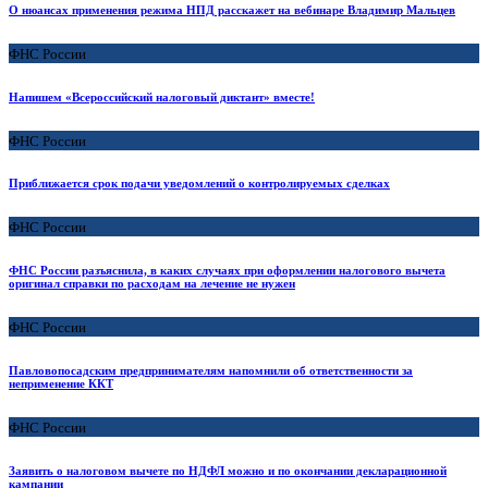
О нюансах применения режима НПД расскажет на вебинаре Владимир Мальцев
ФНС России
Напишем «Всероссийский налоговый диктант» вместе!
ФНС России
Приближается срок подачи уведомлений о контролируемых сделках
ФНС России
ФНС России разъяснила, в каких случаях при оформлении налогового вычета
оригинал справки по расходам на лечение не нужен
ФНС России
Павловопосадским предпринимателям напомнили об ответственности за
неприменение ККТ
ФНС России
Заявить о налоговом вычете по НДФЛ можно и по окончании декларационной
кампании