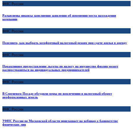
ФНС России
Разъяснены нюансы заполнения заявления об изменении места нахождения
компании
ФНС России
Поясняем, как выбрать комфортный налоговый режим при сдаче жилья в аренду
ФНС России
Проактивное предоставление льготы по налогу на имущество физлиц может
распространяться на индивидуальных предпринимателей
ФНС России
В Сергиевом Посаде обсудили меры по вовлечению в налоговый оборот
неоформленных земель
ФНС России
УФНС России по Московской области приглашает на вебинар о банкротстве
физических лиц