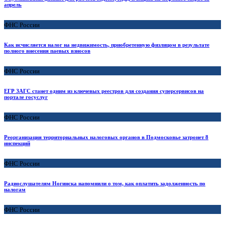
апрель
ФНС России
Как исчисляется налог на недвижимость, приобретенную физлицом в результате
полного внесения паевых взносов
ФНС России
ЕГР ЗАГС станет одним из ключевых реестров для создания суперсервисов на
портале госуслуг
ФНС России
Реорганизация территориальных налоговых органов в Подмосковье затронет 8
инспекций
ФНС России
Радиослушателям Ногинска напомнили о том, как оплатить задолженность по
налогам
ФНС России