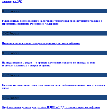
операторов ЭДО
ФНС России
Руководитель подмосковного налогового управления проведет прием граждан в
Приемной Президента Российской Федерации
ФНС России
Приглашаем налогоплательщиков принять участие в вебинаре
ФНС России
На подмосковном радио – о проекте налоговых органов по выводу из тени
торговли на рынках и сферы общепита
ФНС России
Государственная дума упростила правила налогообложения имущества отдельных
видов
ФНС России
Опубликованы данные для расчёта НДПИ и НДД, а также акциза на нефтяное