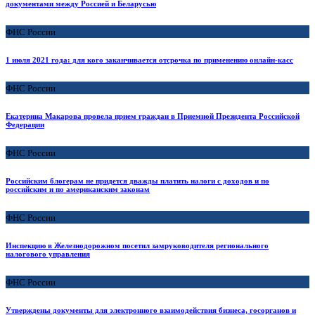
документами между Россией и Беларусью
ФНС России
1 июля 2021 года: для кого заканчивается отсрочка по применению онлайн-касс
ФНС России
Екатерина Макарова провела прием граждан в Приемной Президента Российской
Федерации
ФНС России
Российским блогерам не придется дважды платить налоги с доходов и по
российским и по американским законам
ФНС России
Инспекцию в Железнодорожном посетил замруководителя регионального
налогового управления
ФНС России
Утверждены документы для электронного взаимодействия бизнеса, госорганов и