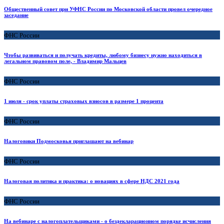
Общественный совет при УФНС России по Московской области провел очередное
заседание
ФНС России
Чтобы развиваться и получать кредиты, любому бизнесу нужно находиться в
легальном правовом поле, - Владимир Мальцев
ФНС России
1 июля - срок уплаты страховых взносов в размере 1 процента
ФНС России
Налоговики Подмосковья приглашают на вебинар
ФНС России
Налоговая политика и практика: о новациях в сфере НДС 2021 года
ФНС России
На вебинаре с налогоплательщиками - о бездекларационном порядке исчисления