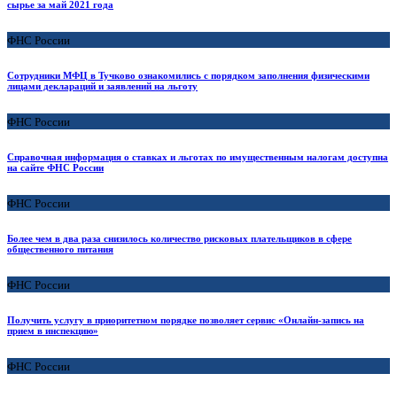
сырье за май 2021 года
ФНС России
Сотрудники МФЦ в Тучково ознакомились с порядком заполнения физическими
лицами деклараций и заявлений на льготу
ФНС России
Справочная информация о ставках и льготах по имущественным налогам доступна
на сайте ФНС России
ФНС России
Более чем в два раза снизилось количество рисковых плательщиков в сфере
общественного питания
ФНС России
Получить услугу в приоритетном порядке позволяет сервис «Онлайн-запись на
прием в инспекцию»
ФНС России