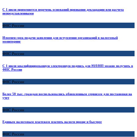
С 1 июля применяется перечень оснований признания декларации или расчета
непредставленными
ФНС России
Изменен срок подачи заявления для вступления организаций в налоговый
мониторинг
ФНС России
С 1 июля квалифицированную электронную подпись для ЮЛ/ИП можно получить в
ФНС России
ФНС России
Более 50 тыс. граждан воспользовались обновленным сервисом для постановки на
учет
ФНС России
Единым налоговым платежом платить налоги проще и быстрее
ФНС России