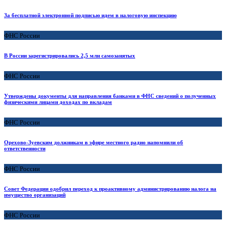
За бесплатной электронной подписью идем в налоговую инспекцию
ФНС России
В России зарегистрировались 2,5 млн самозанятых
ФНС России
Утверждены документы для направления банками в ФНС сведений о полученных
физическими лицами доходах по вкладам
ФНС России
Орехово-Зуевским должникам в эфире местного радио напомнили об
ответственности
ФНС России
Совет Федерации одобрил переход к проактивному администрированию налога на
имущество организаций
ФНС России