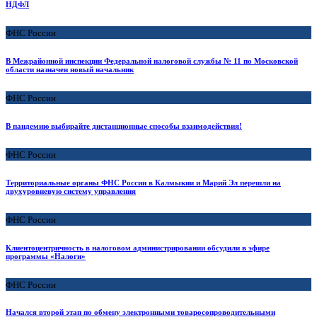
НДФЛ
ФНС России
В Межрайонной инспекции Федеральной налоговой службы № 11 по Московской
области назначен новый начальник
ФНС России
В пандемию выбирайте дистанционные способы взаимодействия!
ФНС России
Территориальные органы ФНС России в Калмыкии и Марий Эл перешли на
двухуровневую систему управления
ФНС России
Клиентоцентричность в налоговом администрировании обсудили в эфире
программы «Налоги»
ФНС России
Начался второй этап по обмену электронными товаросопроводительными