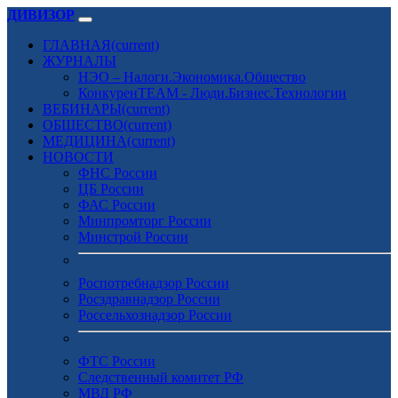
ДИВИЗОР
ГЛАВНАЯ
(current)
ЖУРНАЛЫ
НЭО – Налоги.Экономика.Общество
КонкуренTEAM - Люди.Бизнес.Технологии
ВЕБИНАРЫ
(current)
ОБЩЕСТВО
(current)
МЕДИЦИНА
(current)
НОВОСТИ
ФНС России
ЦБ России
ФАС России
Минпромторг России
Минстрой России
Роспотребнадзор России
Росздравнадзор России
Россельхознадзор России
ФТС России
Следственный комитет РФ
МВД РФ