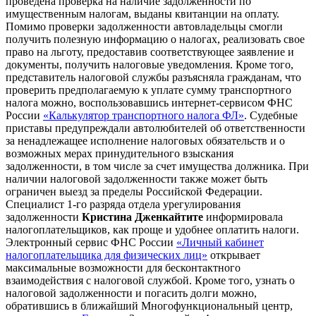
проведена проверка на наличие задолженности по
имущественным налогам, выданы квитанции на оплату.
Помимо проверки задолженности автовладельцы смогли
получить полезную информацию о налогах, реализовать свое
право на льготу, предоставив соответствующее заявление и
документы, получить налоговые уведомления. Кроме того,
представитель налоговой службы разъясняла гражданам, что
проверить предполагаемую к уплате сумму транспортного
налога можно, воспользовавшись интернет-сервисом ФНС
России
«Калькулятор транспортного налога ФЛ»
. Судебные
приставы предупреждали автолюбителей об ответственности
за ненадлежащее исполнение налоговых обязательств и о
возможных мерах принудительного взыскания
задолженности, в том числе за счет имущества должника. При
наличии налоговой задолженности также может быть
ограничен выезд за пределы Российской Федерации.
Специалист 1-го разряда отдела урегулирования
задолженности
Кристина Дженкайтите
информировала
налогоплательщиков, как проще и удобнее оплатить налоги.
Электронный сервис ФНС России
«Личный кабинет
налогоплательщика для физических лиц»
открывает
максимальные возможности для бесконтактного
взаимодействия с налоговой службой. Кроме того, узнать о
налоговой задолженности и погасить долги можно,
обратившись в ближайший Многофункциональный центр,