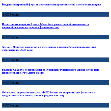
Введен электронный формат доверенности представителю налогоплательщика
ФНС России
Налогоплательщикам Рузы и Можайска рассказали об изменениях в
налогообложении имущества физических лиц
ФНС России
Алексей Лащёнов рассказал об изменениях в налогообложении имущества
организаций с 2022 года
ФНС России
Валерий Сахарук поздравил первокурсников Финансового университета при
Правительстве РФ с Днем знаний
ФНС России
Обновлены нормативные акты ФНС России по аккредитации филиалов и
представительств иностранных юридических лиц
ФНС России