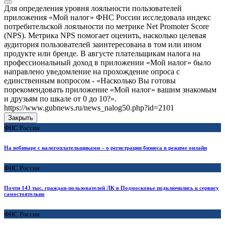
Для определения уровня лояльности пользователей
приложения «Мой налог» ФНС России исследовала индекс
потребительской лояльности по метрике Net Promoter Score
(NPS). Метрика NPS помогает оценить, насколько целевая
аудитория пользователей заинтересована в том или ином
продукте или бренде. В августе плательщикам налога на
профессиональный доход в приложении «Мой налог» было
направлено уведомление на прохождение опроса с
единственным вопросом - «Насколько Вы готовы
порекомендовать приложение «Мой налог» вашим знакомым
и друзьям по шкале от 0 до 10?».
https://www.gubnews.ru/news_nalog50.php?id=2101
Закрыть
ФНС России
На вебинаре с налогоплательщиками – о регистрации бизнеса в режиме онлайн
ФНС России
Почти 143 тыс. граждан-пользователей ЛК в Подмосковье подключились к сервису
самостоятельно
ФНС России