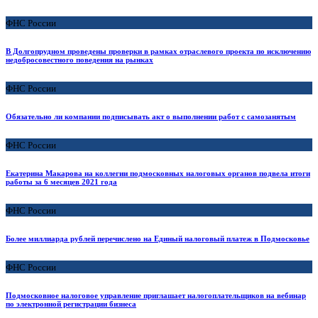
ФНС России
В Долгопрудном проведены проверки в рамках отраслевого проекта по исключению
недобросовестного поведения на рынках
ФНС России
Обязательно ли компании подписывать акт о выполнении работ с самозанятым
ФНС России
Екатерина Макарова на коллегии подмосковных налоговых органов подвела итоги
работы за 6 месяцев 2021 года
ФНС России
Более миллиарда рублей перечислено на Единый налоговый платеж в Подмосковье
ФНС России
Подмосковное налоговое управление приглашает налогоплательщиков на вебинар
по электронной регистрации бизнеса