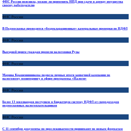
ФНС России пояснила, можно ли применять НПД при сдаче в аренду имущества
своему работодателю
ФНС России
В Подмосковье проводятся «бездекларационные» камеральные проверки по НДФЛ
ФНС России
Выездной прием граждан провели налоговики Рузы
ФНС России
Марина Крашенинникова подвела первые итоги заявочной кампании по
налоговому мониторингу в эфире программы «Налоги»
ФНС России
Более 13 миллиардов поступило в бюджетную систему НДФЛ от сверхдоходов
подмосковных налогоплательщиков
ФНС России
С 11 сентября документы по прослеживаемости принимают по новым форматам