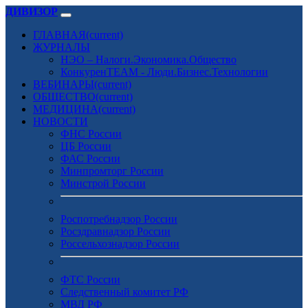
ДИВИЗОР
ГЛАВНАЯ
(current)
ЖУРНАЛЫ
НЭО – Налоги.Экономика.Общество
КонкуренTEAM - Люди.Бизнес.Технологии
ВЕБИНАРЫ
(current)
ОБЩЕСТВО
(current)
МЕДИЦИНА
(current)
НОВОСТИ
ФНС России
ЦБ России
ФАС России
Минпромторг России
Минстрой России
Роспотребнадзор России
Росздравнадзор России
Россельхознадзор России
ФТС России
Следственный комитет РФ
МВД РФ