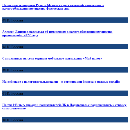
Налогоплательщикам Рузы и Можайска рассказали об изменениях в
налогообложении имущества физических лиц
ФНС России
Алексей Лащёнов рассказал об изменениях в налогообложении имущества
организаций с 2022 года
ФНС России
Самозанятые высоко оценили мобильное приложение «Мой налог»
ФНС России
На вебинаре с налогоплательщиками – о регистрации бизнеса в режиме онлайн
ФНС России
Почти 143 тыс. граждан-пользователей ЛК в Подмосковье подключились к сервису
самостоятельно
ФНС России