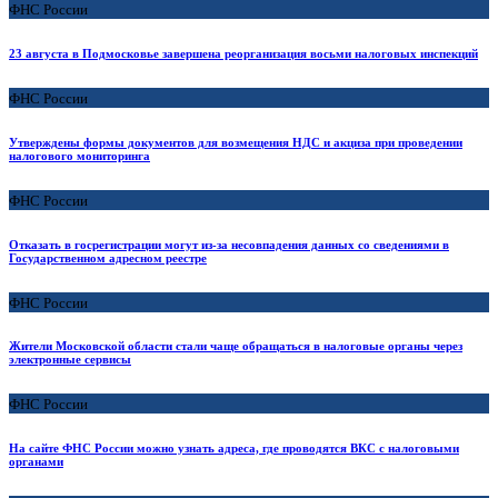
ФНС России
23 августа в Подмосковье завершена реорганизация восьми налоговых инспекций
ФНС России
Утверждены формы документов для возмещения НДС и акциза при проведении
налогового мониторинга
ФНС России
Отказать в госрегистрации могут из-за несовпадения данных со сведениями в
Государственном адресном реестре
ФНС России
Жители Московской области стали чаще обращаться в налоговые органы через
электронные сервисы
ФНС России
На сайте ФНС России можно узнать адреса, где проводятся ВКС с налоговыми
органами