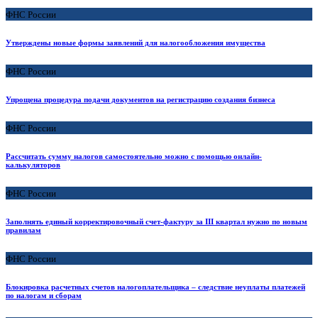
ФНС России
Утверждены новые формы заявлений для налогообложения имущества
ФНС России
Упрощена процедура подачи документов на регистрацию создания бизнеса
ФНС России
Рассчитать сумму налогов самостоятельно можно с помощью онлайн-
калькуляторов
ФНС России
Заполнять единый корректировочный счет-фактуру за III квартал нужно по новым
правилам
ФНС России
Блокировка расчетных счетов налогоплательщика – следствие неуплаты платежей
по налогам и сборам