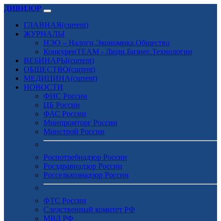
ДИВИЗОР
ГЛАВНАЯ
(current)
ЖУРНАЛЫ
НЭО – Налоги.Экономика.Общество
КонкуренTEAM - Люди.Бизнес.Технологии
ВЕБИНАРЫ
(current)
ОБЩЕСТВО
(current)
МЕДИЦИНА
(current)
НОВОСТИ
ФНС России
ЦБ России
ФАС России
Минпромторг России
Минстрой России
Роспотребнадзор России
Росздравнадзор России
Россельхознадзор России
ФТС России
Следственный комитет РФ
МВД РФ