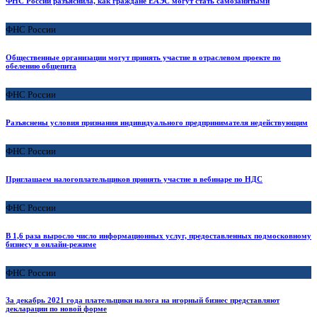
ФНС России разъяснила, как граждане ЕАЭС могут стать самозанятыми
ФНС России
Общественные организации могут принять участие в отраслевом проекте по
обелению общепита
ФНС России
Разъяснены условия признания индивидуального предпринимателя недействующим
ФНС России
Приглашаем налогоплательщиков принять участие в вебинаре по НДС
ФНС России
В 1,6 раза выросло число информационных услуг, предоставленных подмосковному
бизнесу в онлайн-режиме
ФНС России
За декабрь 2021 года плательщики налога на игорный бизнес представляют
декларации по новой форме