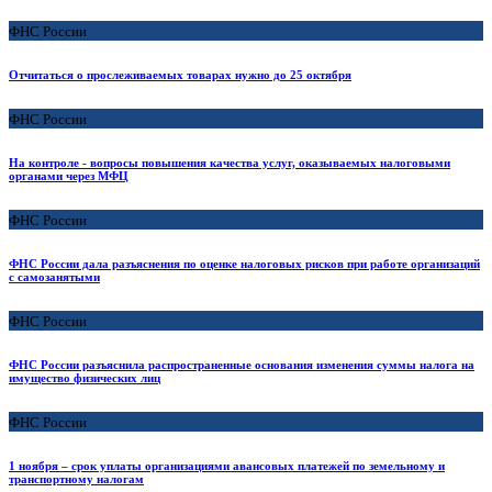
ФНС России
Отчитаться о прослеживаемых товарах нужно до 25 октября
ФНС России
На контроле - вопросы повышения качества услуг, оказываемых налоговыми
органами через МФЦ
ФНС России
ФНС России дала разъяснения по оценке налоговых рисков при работе организаций
с самозанятыми
ФНС России
ФНС России разъяснила распространенные основания изменения суммы налога на
имущество физических лиц
ФНС России
1 ноября – срок уплаты организациями авансовых платежей по земельному и
транспортному налогам