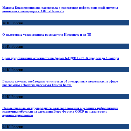
Марина Крашенинникова рассказала о подготовке информационной системы
компании к интеграции с АИС «Налог-3»
ФНС России
О налоговых уведомлениях расскажут в Интернете и на ТВ
ФНС России
Срок представления отчетности по форме 6-НДФЛ и РСВ продлен до 8 ноября
ФНС России
В каких случаях необходимо отчитаться об электронных кошельках, в эфире
программы «Налоги» рассказал Елисей Балта
ФНС России
Новые правила международного налогообложения в условиях цифровизации
экономики обсудили на заседании Бюро Форума ОЭСР по налоговому
администрированию
ФНС России