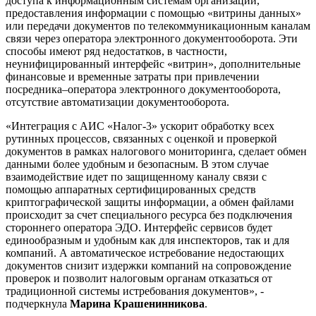
доступа к информационным системам организации,
предоставления информации с помощью «витрины данных»
или передачи документов по телекоммуникационным каналам
связи через оператора электронного документооборота. Эти
способы имеют ряд недостатков, в частности,
неунифицированный интерфейс «витрин», дополнительные
финансовые и временные затраты при привлечении
посредника–оператора электронного документооборота,
отсутствие автоматизации документооборота.
«Интеграция с АИС «Налог-3» ускорит обработку всех
рутинных процессов, связанных с оценкой и проверкой
документов в рамках налогового мониторинга, сделает обмен
данными более удобным и безопасным. В этом случае
взаимодействие идет по защищенному каналу связи с
помощью аппаратных сертифицированных средств
криптографической защиты информации, а обмен файлами
происходит за счет специального ресурса без подключения
стороннего оператора ЭДО. Интерфейс сервисов будет
единообразным и удобным как для инспекторов, так и для
компаний. А автоматическое истребование недостающих
документов снизит издержки компаний на сопровождение
проверок и позволит налоговым органам отказаться от
традиционной системы истребования документов», -
подчеркнула
Марина Крашенинникова
.