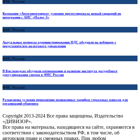
ФНС России
Компания «Атомэнергопром» успешно протестировала новый сценарий по
интеграции с АИС «Налог-3»
ФНС России
Актуальные вопросы администрирования НДС обсудили на вебинаре с
представителем налогового управления
ФНС России
В Кисловодске обсудили оптимизацию и развитие института досудебного
урегулирования споров в ФНС России
ФНС России
Разъяснены условия применения пониженных тарифов страховых взносов для
организаций общепита
Copyright
2013-2024 Все права защищены, Издательство
«ДИВИЗОР».
Все права на материалы, находящиеся на сайте, охраняются в
соответствии с законодательством РФ, в том числе, об
авторском праве и смежных правах. При любом