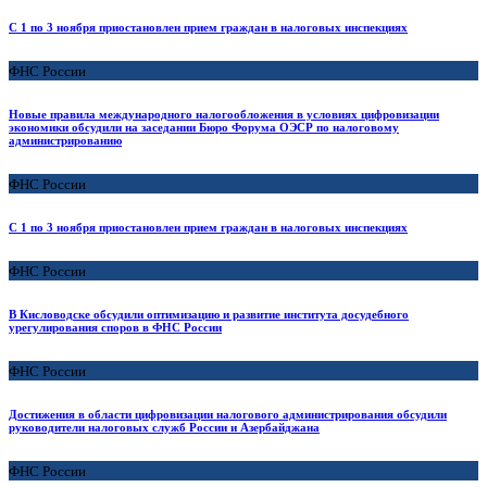
С 1 по 3 ноября приостановлен прием граждан в налоговых инспекциях
ФНС России
Новые правила международного налогообложения в условиях цифровизации
экономики обсудили на заседании Бюро Форума ОЭСР по налоговому
администрированию
ФНС России
С 1 по 3 ноября приостановлен прием граждан в налоговых инспекциях
ФНС России
В Кисловодске обсудили оптимизацию и развитие института досудебного
урегулирования споров в ФНС России
ФНС России
Достижения в области цифровизации налогового администрирования обсудили
руководители налоговых служб России и Азербайджана
ФНС России