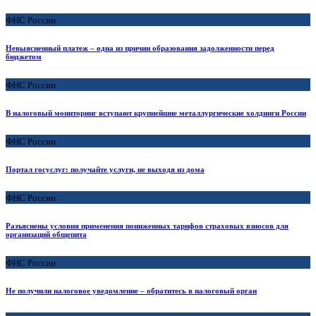
ФНС России
Невыясненный платеж – одна из причин образования задолженности перед
бюджетом
ФНС России
В налоговый мониторинг вступают крупнейшие металлургические холдинги России
ФНС России
Портал госуслуг: получайте услуги, не выходя из дома
ФНС России
Разъяснены условия применения пониженных тарифов страховых взносов для
организаций общепита
ФНС России
Не получили налоговое уведомление – обратитесь в налоговый орган