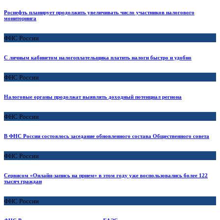
Роснефть планирует продолжить увеличивать число участников налогового
мониторинга
ФНС России
С личным кабинетом налогоплательщика платить налоги быстро и удобно
ФНС России
Налоговые органы продолжат выявлять доходный потенциал региона
ФНС России
В ФНС России состоялось заседание обновленного состава Общественного совета
ФНС России
Сервисом «Онлайн-запись на прием» в этом году уже воспользовались более 122
тысяч граждан
ФНС России