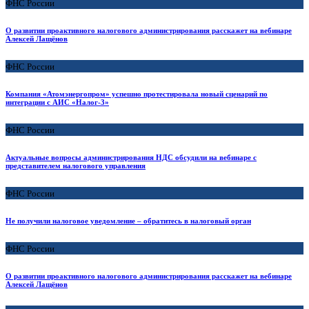
ФНС России
О развитии проактивного налогового администрирования расскажет на вебинаре
Алексей Лащёнов
ФНС России
Компания «Атомэнергопром» успешно протестировала новый сценарий по
интеграции с АИС «Налог-3»
ФНС России
Актуальные вопросы администрирования НДС обсудили на вебинаре с
представителем налогового управления
ФНС России
Не получили налоговое уведомление – обратитесь в налоговый орган
ФНС России
О развитии проактивного налогового администрирования расскажет на вебинаре
Алексей Лащёнов