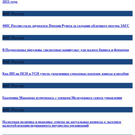
2021 года
ФНС России
ФНС России стала лауреатом Премии Рунета за создание облачного реестра ЗАГС
ФНС России
В Подмосковье продлены «налоговые каникулы» для малого бизнеса и фермеров
ФНС России
Как ИП на ПСН и УСН учесть уплаченные страховые платежи, взносы и пособия
ФНС России
Екатерина Макарова встретилась с членами Молодежного совета управления
ФНС России
Налоговая политика и практика: ответы на актуальные вопросы о льготном
налогообложении недвижимого имущества организаций