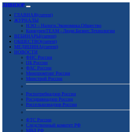
ДИВИЗОР
ГЛАВНАЯ
(current)
ЖУРНАЛЫ
НЭО – Налоги.Экономика.Общество
КонкуренTEAM - Люди.Бизнес.Технологии
ВЕБИНАРЫ
(current)
ОБЩЕСТВО
(current)
МЕДИЦИНА
(current)
НОВОСТИ
ФНС России
ЦБ России
ФАС России
Минпромторг России
Минстрой России
Роспотребнадзор России
Росздравнадзор России
Россельхознадзор России
ФТС России
Следственный комитет РФ
МВД РФ