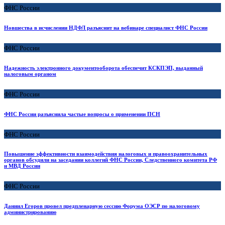
ФНС России
Новшества в исчислении НДФЛ разъяснит на вебинаре специалист ФНС России
ФНС России
Надежность электронного документооборота обеспечит КСКПЭП, выданный
налоговым органом
ФНС России
ФНС России разъяснила частые вопросы о применении ПСН
ФНС России
Повышение эффективности взаимодействия налоговых и правоохранительных
органов обсудили на заседании коллегий ФНС России, Следственного комитета РФ
и МВД России
ФНС России
Даниил Егоров провел предпленарную сессию Форума ОЭСР по налоговому
администрированию