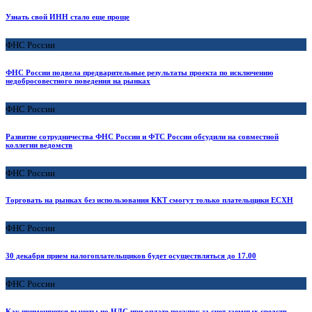
Узнать свой ИНН стало еще проще
ФНС России
ФНС России подвела предварительные результаты проекта по исключению
недобросовестного поведения на рынках
ФНС России
Развитие сотрудничества ФНС России и ФТС России обсудили на совместной
коллегии ведомств
ФНС России
Торговать на рынках без использования ККТ смогут только плательщики ЕСХН
ФНС России
30 декабря прием налогоплательщиков будет осуществляться до 17.00
ФНС России
Как применяются вычеты по НДС при оплате покупок за счет заемных средств