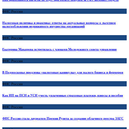
ФНС России
Налоговая политика и практика: ответы на актуальные вопросы о льготном
налогообложении недвижимого имущества организаций
ФНС России
Екатерина Макарова встретилась с членами Молодежного совета управления
ФНС России
В Подмосковье продлены «налоговые каникулы» для малого бизнеса и фермеров
ФНС России
Как ИП на ПСН и УСН учесть уплаченные страховые платежи, взносы и пособия
ФНС России
ФНС России стала лауреатом Премии Рунета за создание облачного реестра ЗАГС