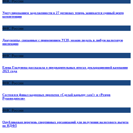
ФНС России
Урегулированием задолженности в 27 регионах теперь занимается единый центр
компетенции
ФНС России
Документы, связанные с применением УСН, можно подать в любую налоговую
инспекцию
ФНС России
Елена Глазунова рассказала о предварительных итогах декларационной кампании
2021 года
ФНС России
Состоялся финал кадровых проектов «Сделай карьеру сам!» и «Резерв
Руководителя»
ФНС России
Опубликован перечень спортивных организаций для получения налогового вычета
по НДФЛ