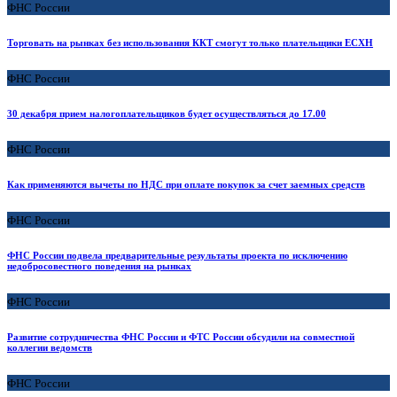
ФНС России
Торговать на рынках без использования ККТ смогут только плательщики ЕСХН
ФНС России
30 декабря прием налогоплательщиков будет осуществляться до 17.00
ФНС России
Как применяются вычеты по НДС при оплате покупок за счет заемных средств
ФНС России
ФНС России подвела предварительные результаты проекта по исключению
недобросовестного поведения на рынках
ФНС России
Развитие сотрудничества ФНС России и ФТС России обсудили на совместной
коллегии ведомств
ФНС России