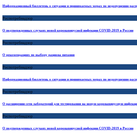
Информационный бюллетень о ситуации и принимаемых мерах по недопущению расп
Роспотребнадзор
О подтвержденных случаях новой коронавирусной инфекции COVID-2019 в России
Роспотребнадзор
О рекомендациях по выбору рациона питания
Роспотребнадзор
Информационный бюллетень о ситуации и принимаемых мерах по недопущению расп
Роспотребнадзор
О расширении сети лабораторий для тестирования на новую коронавирусную инфекц
Роспотребнадзор
О подтвержденных случаях новой коронавирусной инфекции COVID-2019 в России