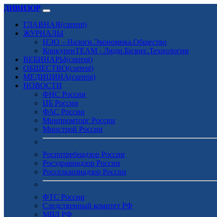
ДИВИЗОР
ГЛАВНАЯ
(current)
ЖУРНАЛЫ
НЭО – Налоги.Экономика.Общество
КонкуренTEAM - Люди.Бизнес.Технологии
ВЕБИНАРЫ
(current)
ОБЩЕСТВО
(current)
МЕДИЦИНА
(current)
НОВОСТИ
ФНС России
ЦБ России
ФАС России
Минпромторг России
Минстрой России
Роспотребнадзор России
Росздравнадзор России
Россельхознадзор России
ФТС России
Следственный комитет РФ
МВД РФ