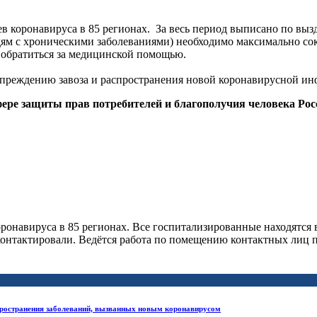
ев коронавируса в 85 регионах.
За весь период выписано по вы
ям с хроническими заболеваниями) необходимо максимально сок
 обратиться за медицинской помощью.
упреждению завоза и распространения новой коронавирусной ин
ере защиты прав потребителей и благополучия человека Ро
оронавируса в 85 регионах. Все госпитализированные находятся
контактировали. Ведётся работа по помещению контактных лиц 
ространения заболеваний, вызванных новым коронавирусом