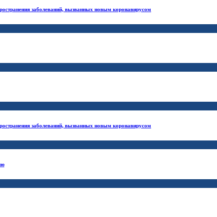
ространения заболеваний, вызванных новым коронавирусом
ространения заболеваний, вызванных новым коронавирусом
ию