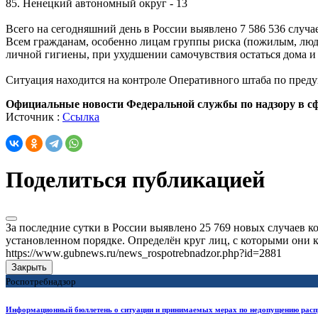
85. Ненецкий автономный округ - 13
Всего на сегодняшний день в России
выявлено 7 586 536 случа
Всем гражданам, особенно лицам группы риска (пожилым, люд
личной гигиены, при ухудшении самочувствия остаться дома и
Ситуация находится на контроле Оперативного штаба по пред
Официальные новости Федеральной службы по надзору в сф
Источник :
Ссылка
Поделиться публикацией
За последние сутки в России выявлено 25 769 новых случаев к
установленном порядке. Определён круг лиц, с которыми они 
https://www.gubnews.ru/news_rospotrebnadzor.php?id=2881
Закрыть
Роспотребнадзор
Информационный бюллетень о ситуации и принимаемых мерах по недопущению расп