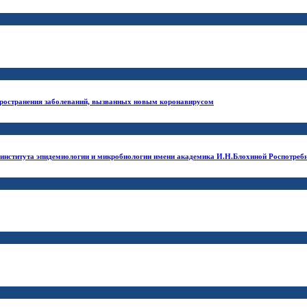
ространения заболеваний, вызванных новым коронавирусом
 института эпидемиологии и микробиологии имени академика И.Н.Блохиной Роспотреб