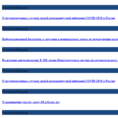
Роспотребнадзор
О подтвержденных случаях новой коронавирусной инфекции COVID-2019 в России
Роспотребнадзор
Информационный бюллетень о ситуации и принимаемых мерах по недопущению расп
Роспотребнадзор
Из истории эпидемиологии: К 100-летию Нижегородского научно-исследовательского
Роспотребнадзор
О подтвержденных случаях новой коронавирусной инфекции COVID-2019 в России
Роспотребнадзор
О вакцинации для тех, кому 60 и более лет
Роспотребнадзор