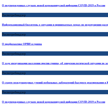
О подтвержденных случаях новой коронавирусной инфекции COVID-2019 в России
Роспотребнадзор
Информационный бюллетень о ситуации и принимаемых мерах по недопущению расп
Роспотребнадзор
О профилактике ОРВИ и гриппа
Роспотребнадзор
О ходе иммунизации населения против гриппа, об эпидемиологической ситуации по 
Роспотребнадзор
О старте международных учений мобильных лабораторий быстрого реагирования в 
Роспотребнадзор
О подтвержденных случаях новой коронавирусной инфекции COVID-2019 в России