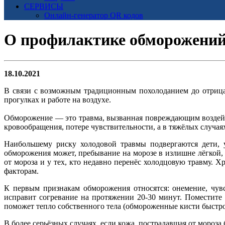
СЕРВИСЫ
Онлайн-генератор QR кодов
О профилактике обморожени
18.10.2021
В связи с возможным традиционным похолоданием до отрица
прогулках и работе на воздухе.
Обморожение — это травма, вызванная повреждающим воздейст
кровообращения, потере чувствительности, а в тяжёлых случа
Наибольшему риску холодовой травмы подвергаются дети, 
обморожения может, пребывание на морозе в излишне лёгкой,
от мороза и у тех, кто недавно перенёс холодцовую травму. 
факторам.
К первым признакам обморожения относятся: онемение, чув
исправит согревание на протяжении 20-30 минут. Поместите 
поможет тепло собственного тела (обмороженные кисти быстр
В более серьёзных случаях, если кожа, пострадавшая от мороз