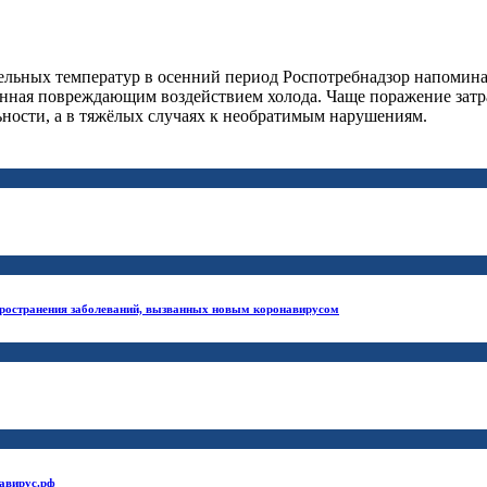
ельных температур в осенний период Роспотребнадзор напомин
анная повреждающим воздействием холода. Чаще поражение затра
ности, а в тяжёлых случаях к необратимым нарушениям.
ространения заболеваний, вызванных новым коронавирусом
навирус.рф