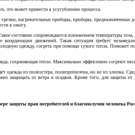
их, это может привести к усугублению процесса.
ие грелки, нагревательные приборы, приборы, предназначенные 
сти к ожогу.
Такое состояние сопровождается понижением температуры тела,
ние координации движений. Такая ситуация требует незамедл
олодную одежду, согреть при помощи сухого тепла. Поможет повы
жда, сохраняющая тепло. Максимально эффективно согреют неск
ёт одежда из полиэстера, полипропилена, но не из хлопка. Сре
но защищать от ветра и осадков. Кроме того, для защиты от
ере защиты прав потребителей и благополучия человека Ро