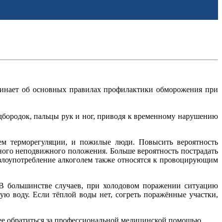
минает об основных правилах профилактики обморожения при
дбородок, пальцы рук и ног, приводя к временному нарушению
ем терморегуляции, и пожилые люди. Повысить вероятность
ного неподвижного положения. Больше вероятность пострадать
, злоупотребление алкоголем также относятся к провоцирующим
 В большинстве случаев, при холодовом поражении ситуацию
ую воду. Если тёплой воды нет, согреть поражённые участки,
трее обратиться за профессиональной медицинской помощью.