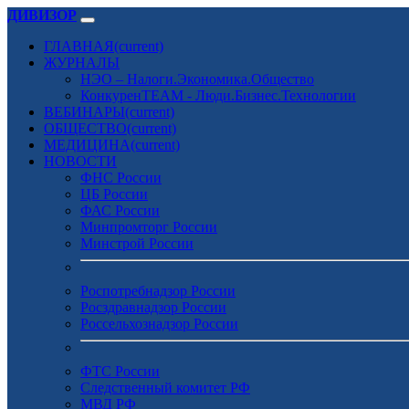
ДИВИЗОР
ГЛАВНАЯ
(current)
ЖУРНАЛЫ
НЭО – Налоги.Экономика.Общество
КонкуренTEAM - Люди.Бизнес.Технологии
ВЕБИНАРЫ
(current)
ОБЩЕСТВО
(current)
МЕДИЦИНА
(current)
НОВОСТИ
ФНС России
ЦБ России
ФАС России
Минпромторг России
Минстрой России
Роспотребнадзор России
Росздравнадзор России
Россельхознадзор России
ФТС России
Следственный комитет РФ
МВД РФ