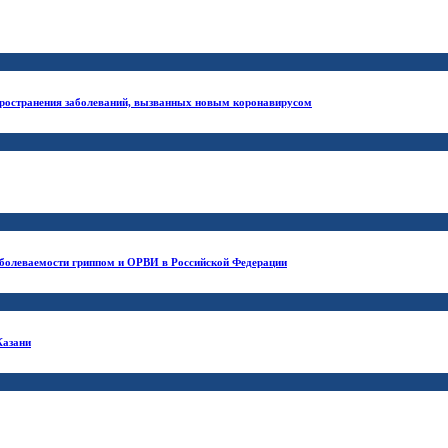
ространения заболеваний, вызванных новым коронавирусом
заболеваемости гриппом и ОРВИ в Российской Федерации
Казани