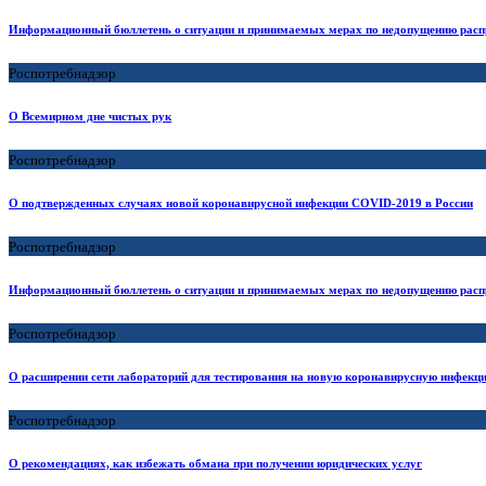
Информационный бюллетень о ситуации и принимаемых мерах по недопущению расп
Роспотребнадзор
О Всемирном дне чистых рук
Роспотребнадзор
О подтвержденных случаях новой коронавирусной инфекции COVID-2019 в России
Роспотребнадзор
Информационный бюллетень о ситуации и принимаемых мерах по недопущению расп
Роспотребнадзор
О расширении сети лабораторий для тестирования на новую коронавирусную инфекц
Роспотребнадзор
О рекомендациях, как избежать обмана при получении юридических услуг