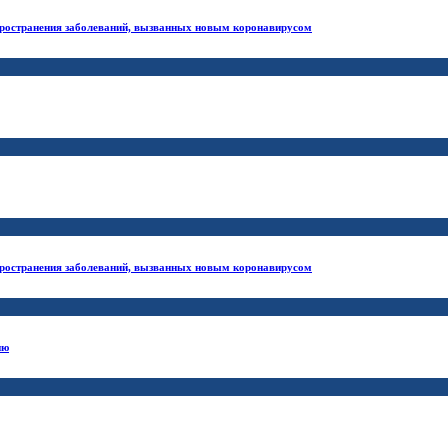
ространения заболеваний, вызванных новым коронавирусом
ространения заболеваний, вызванных новым коронавирусом
ию