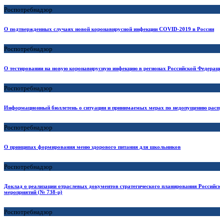
Роспотребнадзор
О подтвержденных случаях новой коронавирусной инфекции COVID-2019 в России
Роспотребнадзор
О тестировании на новую коронавирусную инфекцию в регионах Российской Федерац
Роспотребнадзор
Информационный бюллетень о ситуации и принимаемых мерах по недопущению расп
Роспотребнадзор
О принципах формирования меню здорового питания для школьников
Роспотребнадзор
Доклад о реализации отраслевых документов стратегического планирования Российс
мероприятий (№ 738-р)
Роспотребнадзор