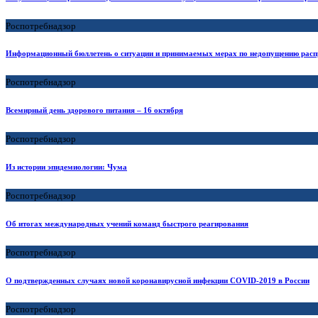
Роспотребнадзор
Информационный бюллетень о ситуации и принимаемых мерах по недопущению расп
Роспотребнадзор
Всемирный день здорового питания – 16 октября
Роспотребнадзор
Из истории эпидемиологии: Чума
Роспотребнадзор
Об итогах международных учений команд быстрого реагирования
Роспотребнадзор
О подтвержденных случаях новой коронавирусной инфекции COVID-2019 в России
Роспотребнадзор