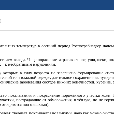
й
тельных температур в осенний период Роспотребнадзор напо
вием холода. Чаще поражение затрагивает нос, уши, щеки, по
ях – к необратимым нарушениям.
у которых в силу возраста не завершено формирование сист
 тесной или влажной одежде, длительное сохранение вынужден
Хронические заболевания сосудов нижних конечностей, курение
ство покалывания и покраснение поражённого участка кожи.
участки, пострадавшие от обморожения, в тёплую, но не горяч
о отогреются под мышками).
а белеет, твердеет, покрывается волдырями, надо как можно быс