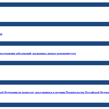
ии
ространения заболеваний, вызванных новым коронавирусом
кой Федерации по вопросам, находящимся в ведении Правительства Российской Федера