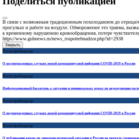
Поделиться публикацией
В связи с возможным традиционным похолоданием до отрицат
прогулках и работе на воздухе. Обморожение это травма, вызв
к временному нарушению кровообращения, потере чувствитель
https://www.gubnews.ru/news_rospotrebnadzor.php?id=2938
Закрыть
Роспотребнадзор
О подтвержденных случаях новой коронавирусной инфекции COVID-2019 в России
Роспотребнадзор
Информационный бюллетень о ситуации и принимаемых мерах по недопущению расп
Роспотребнадзор
О подтвержденных случаях новой коронавирусной инфекции COVID-2019 в России
Роспотребнадзор
О публикации карты по эпидемиологической ситуации в России на портале стопкоро