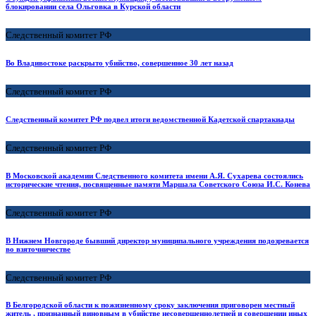
блокировании села Ольговка в Курской области
Следственный комитет РФ
Во Владивостоке раскрыто убийство, совершенное 30 лет назад
Следственный комитет РФ
Следственный комитет РФ подвел итоги ведомственной Кадетской спартакиады
Следственный комитет РФ
В Московской академии Следственного комитета имени А.Я. Сухарева состоялись
исторические чтения, посвященные памяти Маршала Советского Союза И.С. Конева
Следственный комитет РФ
В Нижнем Новгороде бывший директор муниципального учреждения подозревается
во взяточничестве
Следственный комитет РФ
В Белгородской области к пожизненному сроку заключения приговорен местный
житель , признанный виновным в убийстве несовершеннолетней и совершении иных