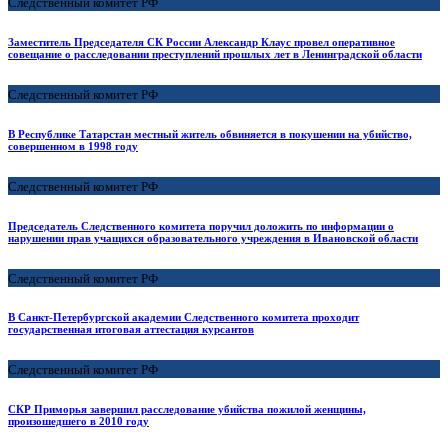
Следственный комитет РФ
Заместитель Председателя СК России Александр Клаус провел оперативное
совещание о расследовании преступлений прошлых лет в Ленинградской области
Следственный комитет РФ
В Республике Татарстан местный житель обвиняется в покушении на убийство,
совершенном в 1998 году
Следственный комитет РФ
Председатель Следственного комитета поручил доложить по информации о
нарушении прав учащихся образовательного учреждения в Ивановской области
Следственный комитет РФ
В Санкт-Петербургской академии Следственного комитета проходит
государственная итоговая аттестация курсантов
Следственный комитет РФ
СКР Приморья завершил расследование убийства пожилой женщины,
произошедшего в 2010 году