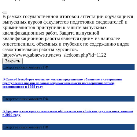
В рамках государственной итоговой аттестации обучающиеся
выпускных курсов факультетов подготовки следователей и
криминалистов приступили к защите выпускных
квалификационных работ. Защита выпускной
квалификационной работы является одним из наиболее
ответственных, объемных и глубоких по содержанию видов
самостоятельной работы курсантов.
https://www.gubnews.ru/news_sledcom.php?id=1122
Закрыть
Следственный комитет РФ
В Санкт-Петербурге местному жителю предъявлено обвинение в совершении
преступления против половой неприкосновенности несовершеннолетней,
совершенного в 1998 году
Следственный комитет РФ
В Красноярском крае установлены обстоятельства убийства двух местных жителей
в 2002 году
Следственный комитет РФ