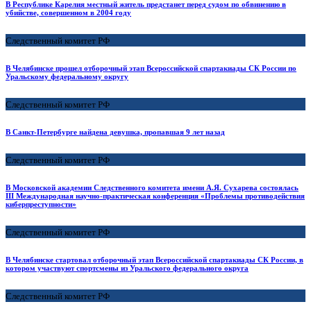
В Республике Карелия местный житель предстанет перед судом по обвинению в
убийстве, совершенном в 2004 году
Следственный комитет РФ
В Челябинске прошел отборочный этап Всероссийской спартакиады СК России по
Уральскому федеральному округу
Следственный комитет РФ
В Санкт-Петербурге найдена девушка, пропавшая 9 лет назад
Следственный комитет РФ
В Московской академии Следственного комитета имени А.Я. Сухарева состоялась
III Международная научно-практическая конференция «Проблемы противодействия
киберпреступности»
Следственный комитет РФ
В Челябинске стартовал отборочный этап Всероссийской спартакиады СК России, в
котором участвуют спортсмены из Уральского федерального округа
Следственный комитет РФ