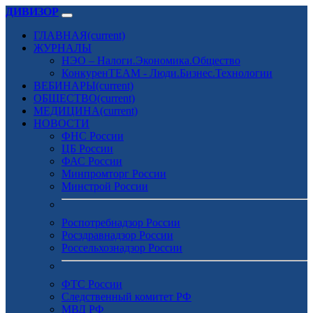
ДИВИЗОР
ГЛАВНАЯ
(current)
ЖУРНАЛЫ
НЭО – Налоги.Экономика.Общество
КонкуренTEAM - Люди.Бизнес.Технологии
ВЕБИНАРЫ
(current)
ОБЩЕСТВО
(current)
МЕДИЦИНА
(current)
НОВОСТИ
ФНС России
ЦБ России
ФАС России
Минпромторг России
Минстрой России
Роспотребнадзор России
Росздравнадзор России
Россельхознадзор России
ФТС России
Следственный комитет РФ
МВД РФ