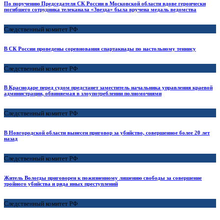
По поручению Председателя СК России в Московской области вдове героически
погибшего сотрудника телеканала «Звезда» была вручена медаль ведомства
Следственный комитет РФ
В СК России проведены соревнования спартакиады по настольному теннису
Следственный комитет РФ
В Краснодаре перед судом предстанет заместитель начальника управления краевой
администрации, обвиняемая в злоупотреблении полномочиями
Следственный комитет РФ
В Новгородской области вынесен приговор за убийство, совершенное более 20 лет
назад
Следственный комитет РФ
Житель Вологды приговорен к пожизненному лишению свободы за совершение
тройного убийства и ряда иных преступлений
Следственный комитет РФ