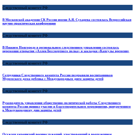
Следственный комитет РФ
В Московской академии СК России имени А.Я. Сухарева состоялась Всероссийская
научно-практическая конференция
Следственный комитет РФ
В Нижнем Новгороде в региональном следственном управлении состоялась
церемония открытия «Аллеи Бессмертного полка» и закладки «Капсулы времени»
Следственный комитет РФ
Сотрудники Следственного комитета России поздравили воспитанников
Муромского дома ребенка с Международным днем защиты детей
Следственный комитет РФ
Руководитель управления общественно-политической работы Следственного
комитета России принял участие в благотворительном мероприятии, приуроченном
к Международному дню защиты детей
Следственный комитет РФ
Осужден украинский военнослужащий, участвовавший в вооруженном