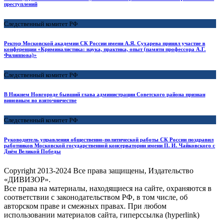
преступлений
Следственный комитет РФ
Ректор Московской академии СК России имени А.Я. Сухарева принял участие в
конференции «Криминалистика: наука, практика, опыт (памяти профессора А.Г.
Филиппова)»
Следственный комитет РФ
В Нижнем Новгороде бывший глава администрации Советского района признан
виновным во взяточничестве
Следственный комитет РФ
Руководитель управления общественно-политической работы СК России поздравил
работников Московской государственной консерватории имени П. И. Чайковского с
Днём Великой Победы
Copyright
2013-2024 Все права защищены, Издательство
«ДИВИЗОР».
Все права на материалы, находящиеся на сайте, охраняются в
соответствии с законодательством РФ, в том числе, об
авторском праве и смежных правах. При любом
использовании материалов сайта, гиперссылка (hyperlink)