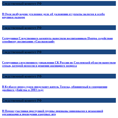
Следственный комитет РФ
В Орле возбуждено уголовное дело об уклонении от уплаты налогов в особо
крупном размере
Следственный комитет РФ
Сотрудники Следственного комитета навестили воспитанников Центра содействия
семейному воспитанию «Сколковский»
Следственный комитет РФ
Сотрудники следственного управления СК России по Смоленской области навестили
семью, которой помогли в решении жилищного вопроса
Следственный комитет РФ
В Кузбассе перед судом предстанет житель Томска, обвиняемый в совершении
двойного убийства в 2003 году
Следственный комитет РФ
В Перми участники преступной группы признаны виновными в незаконной
организации и проведении азартных игр