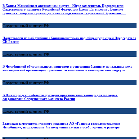
В Ханты-Мансийском автономном округе - Югре заместитель Председателя
Следственного комитета Российской Федерации Елена Евгеньевна Леоненко
провела совещание с руководителями следственных управлений Уральского...
Следственный комитет РФ
Подготовлен новый учебник «Криминалистика» под общей редакцией Председателя
СК России
Следственный комитет РФ
В Челябинской области вынесен приговор в отношении бывшего начальника цеха
коммерческой организации, признанного виновным в коммерческом подкупе
Следственный комитет РФ
В Нижегородской области проходит практический семинар для молодых
следователей Следственного комитета России
Следственный комитет РФ
Задержан заместитель главного инженера АО «Газпром газораспределение
Челябинск», подозреваемый в получении взятки в особо крупном размере