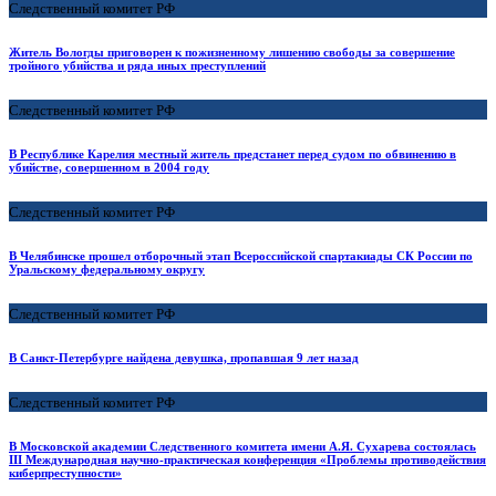
Следственный комитет РФ
Житель Вологды приговорен к пожизненному лишению свободы за совершение
тройного убийства и ряда иных преступлений
Следственный комитет РФ
В Республике Карелия местный житель предстанет перед судом по обвинению в
убийстве, совершенном в 2004 году
Следственный комитет РФ
В Челябинске прошел отборочный этап Всероссийской спартакиады СК России по
Уральскому федеральному округу
Следственный комитет РФ
В Санкт-Петербурге найдена девушка, пропавшая 9 лет назад
Следственный комитет РФ
В Московской академии Следственного комитета имени А.Я. Сухарева состоялась
III Международная научно-практическая конференция «Проблемы противодействия
киберпреступности»