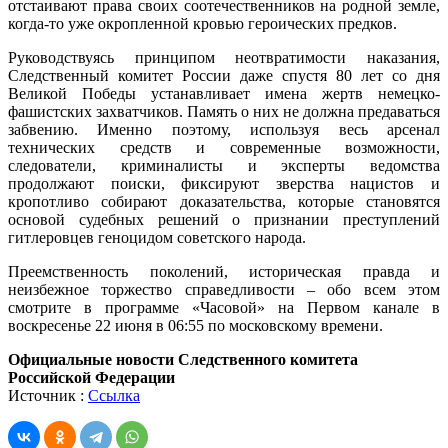
отстаивают права своих соотечественников на родной земле,
когда-то уже окропленной кровью героических предков.
Руководствуясь принципом неотвратимости наказания,
Следственный комитет России даже спустя 80 лет со дня
Великой Победы устанавливает имена жертв немецко-
фашистских захватчиков. Память о них не должна предаваться
забвению. Именно поэтому, используя весь арсенал
технических средств и современные возможности,
следователи, криминалисты и эксперты ведомства
продолжают поиски, фиксируют зверства нацистов и
кропотливо собирают доказательства, которые становятся
основой судебных решений о признании преступлений
гитлеровцев геноцидом советского народа.
Преемственность поколений, историческая правда и
неизбежное торжество справедливости – обо всем этом
смотрите в программе «Часовой» на Первом канале в
воскресенье 22 июня в 06:55 по московскому времени.
Официальные новости Следственного комитета
Российской Федерации
Источник :
Ссылка