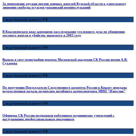
За применение оружия против мирных жителей Курской области к длительному
лишению свободы осужден украинский военнослужащий
Следственный комитет РФ
В Красноярском крае завершено расследование уголовного дела по обвинению
местного жителя в убийстве знакомого в 2003 году
Следственный комитет РФ
Вышла в свет монография ректора Московской академии СК России имени А.Я.
Сухарева
Следственный комитет РФ
По поручению Председателя Следственного комитета России в Крыму передана
ведомственная медаль родителям погибшего корреспондента МИЦ "Известия"
Следственный комитет РФ
Офицеры СК России поздравили работников медицинских учреждений с
наступающим профессиональным праздником
Следственный комитет РФ