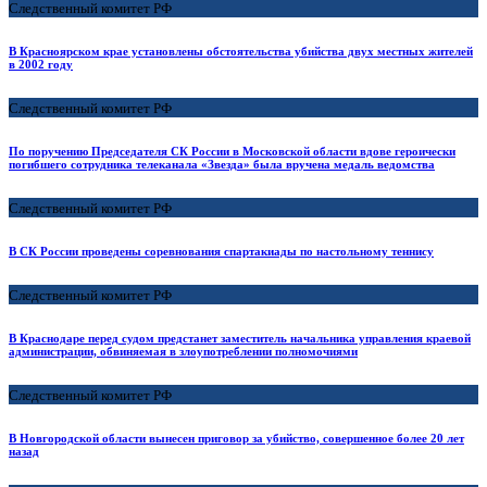
Следственный комитет РФ
В Красноярском крае установлены обстоятельства убийства двух местных жителей
в 2002 году
Следственный комитет РФ
По поручению Председателя СК России в Московской области вдове героически
погибшего сотрудника телеканала «Звезда» была вручена медаль ведомства
Следственный комитет РФ
В СК России проведены соревнования спартакиады по настольному теннису
Следственный комитет РФ
В Краснодаре перед судом предстанет заместитель начальника управления краевой
администрации, обвиняемая в злоупотреблении полномочиями
Следственный комитет РФ
В Новгородской области вынесен приговор за убийство, совершенное более 20 лет
назад