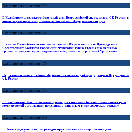
Следственный комитет РФ
В Челябинске стартовал отборочный этап Всероссийской спартакиады СК России, в
котором участвуют спортсмены из Уральского федерального округа
Следственный комитет РФ
В Ханты-Мансийском автономном округе - Югре заместитель Председателя
Следственного комитета Российской Федерации Елена Евгеньевна Леоненко
провела совещание с руководителями следственных управлений Уральского...
Следственный комитет РФ
Подготовлен новый учебник «Криминалистика» под общей редакцией Председателя
СК России
Следственный комитет РФ
В Челябинской области вынесен приговор в отношении бывшего начальника цеха
коммерческой организации, признанного виновным в коммерческом подкупе
Следственный комитет РФ
В Нижегородской области проходит практический семинар для молодых