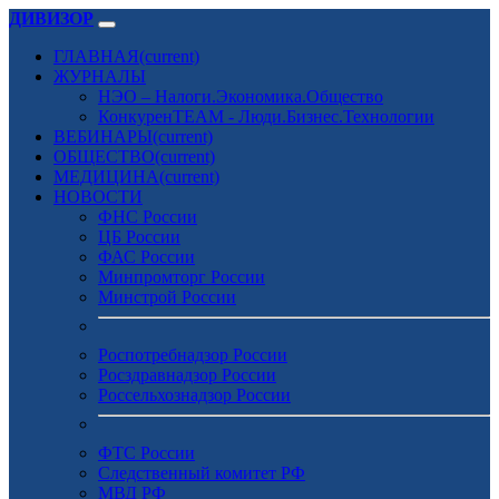
ДИВИЗОР
ГЛАВНАЯ
(current)
ЖУРНАЛЫ
НЭО – Налоги.Экономика.Общество
КонкуренTEAM - Люди.Бизнес.Технологии
ВЕБИНАРЫ
(current)
ОБЩЕСТВО
(current)
МЕДИЦИНА
(current)
НОВОСТИ
ФНС России
ЦБ России
ФАС России
Минпромторг России
Минстрой России
Роспотребнадзор России
Росздравнадзор России
Россельхознадзор России
ФТС России
Следственный комитет РФ
МВД РФ