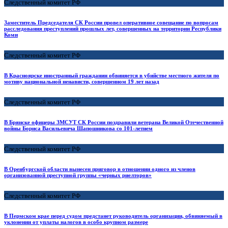
Следственный комитет РФ
Заместитель Председателя СК России провел оперативное совещание по вопросам
расследования преступлений прошлых лет, совершенных на территории Республики
Коми
Следственный комитет РФ
В Красноярске иностранный гражданин обвиняется в убийстве местного жителя по
мотиву национальной ненависти, совершенном 19 лет назад
Следственный комитет РФ
В Брянске офицеры ЗМСУТ СК России поздравили ветерана Великой Отечественной
войны Бориса Васильевича Шапошникова со 101-летием
Следственный комитет РФ
В Оренбургской области вынесен приговор в отношении одного из членов
организованной преступной группы «черных риелторов»
Следственный комитет РФ
В Пермском крае перед судом предстанет руководитель организации, обвиняемый в
уклонении от уплаты налогов в особо крупном размере