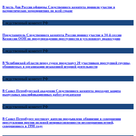
В честь Дня России офицеры Следственного комитета приняли участие в
патриотических мероприятиях по всей стране
Следственный комитет РФ
Представитель Следственного комитета России принял участие в 34-й сессии
Комиссии ООН по предупреждению преступности и уголовному правосудию
Следственный комитет РФ
В Челябинской области перед судом предстанут 20 участников преступной группы,
обвиняемых в организации незаконной игорной деятельности
Следственный комитет РФ
В Санкт-Петербургской академии Следственного комитета проходит защита
выпускных квалификационных работ курсантами
Следственный комитет РФ
В Санкт-Петербурге местному жителю предъявлено обвинение в совершении
преступления против половой неприкосновенности несовершеннолетней,
совершенного в 1998 году