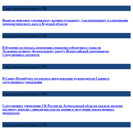
Следственный комитет РФ
Вынесен приговор украинскому военнослужащему, участвовавшему в совершении
террористического акта в Курской области
Следственный комитет РФ
В Бурятии состоялась церемония открытия отборочного этапа по
Дальневосточному федеральному округу Всероссийской спартакиады
Следственного комитета
Следственный комитет РФ
В Санкт-Петербурге состоялось представление руководителя Главного
следственного управления
Следственный комитет РФ
Следственное управление СК России по Астраханской области оказало помощь
местному жителю с инвалидностью по зрению в получении лекарственных
препаратов
Следственный комитет РФ