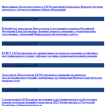
Выпускникам Кадетского корпуса СК России имени Александра Невского вручили
аттестаты о среднем и основном общем образовании
Следственный комитет РФ
В Оренбурге заместитель Председателя Следственного комитета Российской
Федерации Елена Евгеньевна Леоненко провела совещание с руководителями
следственных управлений Приволжского федерального округа
Следственный комитет РФ
В ГВСУ СК России проведен личный прием по вопросам оказания содействия в
получении выплат в связи с гибелью участника специальной военной операции
Следственный комитет РФ
Заместитель Председателя СК России провел совещание по вопросам
расследования преступлений, совершенных на территории Новгородской области в
прошлые годы
Следственный комитет РФ
Следователями СК России по подозрению в получении взятки в особо крупном
размере задержана бывший руководитель МТУ Росимущества в Удмуртской
Республике и Кировской области