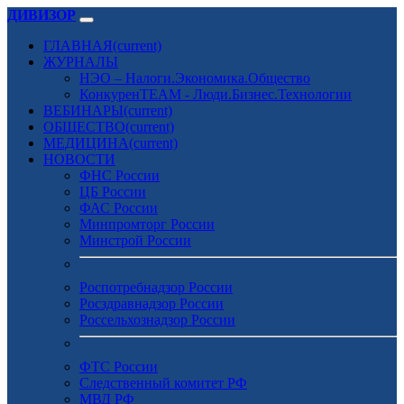
ДИВИЗОР
ГЛАВНАЯ
(current)
ЖУРНАЛЫ
НЭО – Налоги.Экономика.Общество
КонкуренTEAM - Люди.Бизнес.Технологии
ВЕБИНАРЫ
(current)
ОБЩЕСТВО
(current)
МЕДИЦИНА
(current)
НОВОСТИ
ФНС России
ЦБ России
ФАС России
Минпромторг России
Минстрой России
Роспотребнадзор России
Росздравнадзор России
Россельхознадзор России
ФТС России
Следственный комитет РФ
МВД РФ