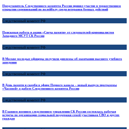
Представитель Следственного комитета России принял участие в торжественном
открытии соревнований по волейболу среди ветеранов боевых действий
Следственный комитет РФ
Поисковая работа и акция «Свеча памяти» от следователей-криминалистов
Западного МСУТ СК России
Следственный комитет РФ
В Москве молодые офицеры получили дипломы об окончании высшего учебного
заведения
Следственный комитет РФ
В День памяти и скорби в эфире Первого канала – новый выпуск программы
«Часовой» о работе Следственного комитета России
Следственный комитет РФ
В Главном военном следственном управлении СК России состоялась рабочая
встреча по организации социальной поддержки семей участников СВО и других
граждан