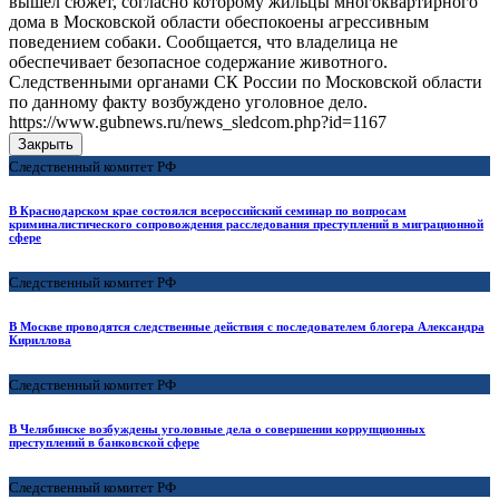
вышел сюжет, согласно которому жильцы многоквартирного
дома в Московской области обеспокоены агрессивным
поведением собаки. Сообщается, что владелица не
обеспечивает безопасное содержание животного.
Следственными органами СК России по Московской области
по данному факту возбуждено уголовное дело.
https://www.gubnews.ru/news_sledcom.php?id=1167
Закрыть
Следственный комитет РФ
В Краснодарском крае состоялся всероссийский семинар по вопросам
криминалистического сопровождения расследования преступлений в миграционной
сфере
Следственный комитет РФ
В Москве проводятся следственные действия с последователем блогера Александра
Кириллова
Следственный комитет РФ
В Челябинске возбуждены уголовные дела о совершении коррупционных
преступлений в банковской сфере
Следственный комитет РФ