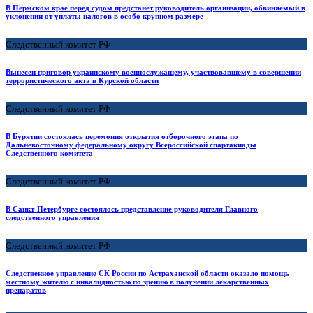
В Пермском крае перед судом предстанет руководитель организации, обвиняемый в
уклонении от уплаты налогов в особо крупном размере
Следственный комитет РФ
Вынесен приговор украинскому военнослужащему, участвовавшему в совершении
террористического акта в Курской области
Следственный комитет РФ
В Бурятии состоялась церемония открытия отборочного этапа по
Дальневосточному федеральному округу Всероссийской спартакиады
Следственного комитета
Следственный комитет РФ
В Санкт-Петербурге состоялось представление руководителя Главного
следственного управления
Следственный комитет РФ
Следственное управление СК России по Астраханской области оказало помощь
местному жителю с инвалидностью по зрению в получении лекарственных
препаратов