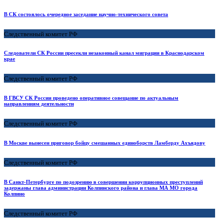
В СК состоялось очередное заседание научно-технического совета
Следственный комитет РФ
Следователи СК России пресекли незаконный канал миграции в Краснодарском
крае
Следственный комитет РФ
В ГВСУ СК России проведено оперативное совещание по актуальным
направлениям деятельности
Следственный комитет РФ
В Москве вынесен приговор бойцу смешанных единоборств Ламберду Ахъядову
Следственный комитет РФ
В Санкт-Петербурге по подозрению в совершении коррупционных преступлений
задержаны глава администрации Колпинского района и глава МА МО города
Колпино
Следственный комитет РФ