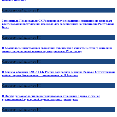
Следственный комитет РФ
Заместитель Председателя СК России провел оперативное совещание по вопросам
расследования преступлений прошлых лет, совершенных на территории Республики
Коми
Следственный комитет РФ
В Красноярске иностранный гражданин обвиняется в убийстве местного жителя по
мотиву национальной ненависти, совершенном 19 лет назад
Следственный комитет РФ
В Брянске офицеры ЗМСУТ СК России поздравили ветерана Великой Отечественной
войны Бориса Васильевича Шапошникова со 101-летием
Следственный комитет РФ
В Оренбургской области вынесен приговор в отношении одного из членов
организованной преступной группы «черных риелторов»
Следственный комитет РФ