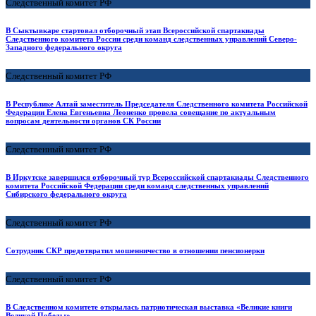
Следственный комитет РФ
В Сыктывкаре стартовал отборочный этап Всероссийской спартакиады
Следственного комитета России среди команд следственных управлений Северо-
Западного федерального округа
Следственный комитет РФ
В Республике Алтай заместитель Председателя Следственного комитета Российской
Федерации Елена Евгеньевна Леоненко провела совещание по актуальным
вопросам деятельности органов СК России
Следственный комитет РФ
В Иркутске завершился отборочный тур Всероссийской спартакиады Следственного
комитета Российской Федерации среди команд следственных управлений
Сибирского федерального округа
Следственный комитет РФ
Сотрудник СКР предотвратил мошенничество в отношении пенсионерки
Следственный комитет РФ
В Следственном комитете открылась патриотическая выставка «Великие книги
Великой Победы»