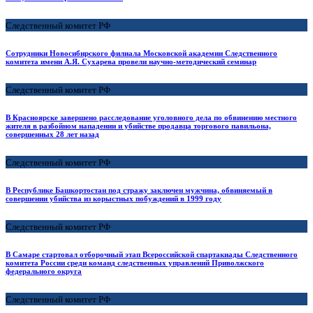
Следственный комитет РФ
Сотрудники Новосибирского филиала Московской академии Следственного
комитета имени А.Я. Сухарева провели научно-методический семинар
Следственный комитет РФ
В Красноярске завершено расследование уголовного дела по обвинению местного
жителя в разбойном нападении и убийстве продавца торгового павильона,
совершенных 28 лет назад
Следственный комитет РФ
В Республике Башкортостан под стражу заключен мужчина, обвиняемый в
совершении убийства из корыстных побуждений в 1999 году
Следственный комитет РФ
В Самаре стартовал отборочный этап Всероссийской спартакиады Следственного
комитета России среди команд следственных управлений Приволжского
федерального округа
Следственный комитет РФ