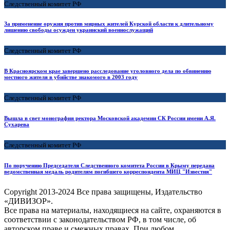
Следственный комитет РФ
За применение оружия против мирных жителей Курской области к длительному
лишению свободы осужден украинский военнослужащий
Следственный комитет РФ
В Красноярском крае завершено расследование уголовного дела по обвинению
местного жителя в убийстве знакомого в 2003 году
Следственный комитет РФ
Вышла в свет монография ректора Московской академии СК России имени А.Я.
Сухарева
Следственный комитет РФ
По поручению Председателя Следственного комитета России в Крыму передана
ведомственная медаль родителям погибшего корреспондента МИЦ "Известия"
Copyright
2013-2024 Все права защищены, Издательство
«ДИВИЗОР».
Все права на материалы, находящиеся на сайте, охраняются в
соответствии с законодательством РФ, в том числе, об
авторском праве и смежных правах. При любом