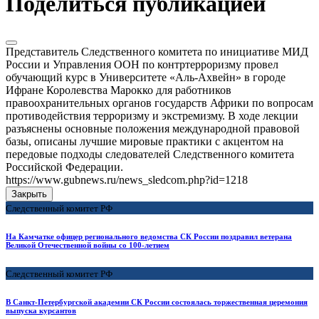
Поделиться публикацией
Представитель Следственного комитета по инициативе МИД
России и Управления ООН по контртерроризму провел
обучающий курс в Университете «Аль-Ахвейн» в городе
Ифране Королевства Марокко для работников
правоохранительных органов государств Африки по вопросам
противодействия терроризму и экстремизму. В ходе лекции
разъяснены основные положения международной правовой
базы, описаны лучшие мировые практики с акцентом на
передовые подходы следователей Следственного комитета
Российской Федерации.
https://www.gubnews.ru/news_sledcom.php?id=1218
Закрыть
Следственный комитет РФ
На Камчатке офицер регионального ведомства СК России поздравил ветерана
Великой Отечественной войны со 100-летием
Следственный комитет РФ
В Санкт-Петербургской академии СК России состоялась торжественная церемония
выпуска курсантов