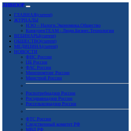
ДИВИЗОР
ГЛАВНАЯ
(current)
ЖУРНАЛЫ
НЭО – Налоги.Экономика.Общество
КонкуренTEAM - Люди.Бизнес.Технологии
ВЕБИНАРЫ
(current)
ОБЩЕСТВО
(current)
МЕДИЦИНА
(current)
НОВОСТИ
ФНС России
ЦБ России
ФАС России
Минпромторг России
Минстрой России
Роспотребнадзор России
Росздравнадзор России
Россельхознадзор России
ФТС России
Следственный комитет РФ
МВД РФ