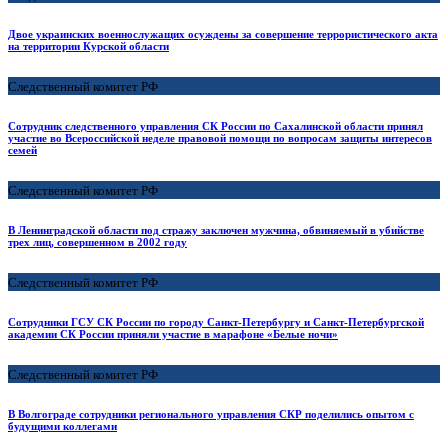
Двое украинских военнослужащих осуждены за совершение террористического акта
на территории Курской области
Следственный комитет РФ
Сотрудник следственного управления СК России по Сахалинской области принял
участие во Всероссийской неделе правовой помощи по вопросам защиты интересов
семей
Следственный комитет РФ
В Ленинградской области под стражу заключен мужчина, обвиняемый в убийстве
трех лиц, совершенном в 2002 году
Следственный комитет РФ
Сотрудники ГСУ СК России по городу Санкт-Петербургу и Санкт-Петербургской
академии СК России приняли участие в марафоне «Белые ночи»
Следственный комитет РФ
В Волгограде сотрудники регионального управления СКР поделились опытом с
будущими коллегами