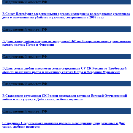
Следственный комитет РФ
В Санкт-Петербурге следственными органами завершено расследование уголовного
дела о покушении на убийство мужчины, совершенном в 2007 году
Следственный комитет РФ
В День семьи, любви и верности сотрудники СКР по Ставропольскому краю почтили
память святых Петра и Февронии
Следственный комитет РФ
В День семьи, любви и верности семьи сотрудников СУ СК России по Тамбовской
области возложили цветы к памятнику святых Петра и Февронии Муромских
Следственный комитет РФ
В Ставрополе сотрудники СК России поздравили ветерана Великой Отечественной
войны и его супругу с Днём семьи, любви и верности
Следственный комитет РФ
Сотрудники Следственного комитета провели мероприятия, приуроченные к Дню
семьи, любви и верности