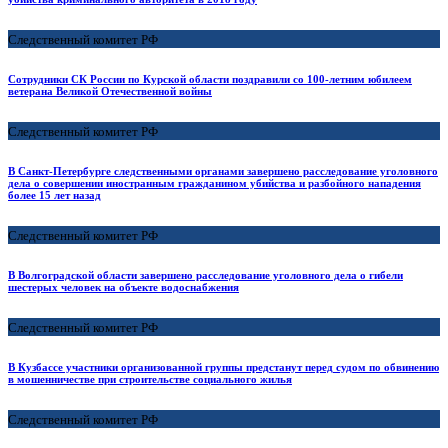
Следственный комитет РФ
Сотрудники СК России по Курской области поздравили со 100-летним юбилеем
ветерана Великой Отечественной войны
Следственный комитет РФ
В Санкт-Петербурге следственными органами завершено расследование уголовного
дела о совершении иностранным гражданином убийства и разбойного нападения
более 15 лет назад
Следственный комитет РФ
В Волгоградской области завершено расследование уголовного дела о гибели
шестерых человек на объекте водоснабжения
Следственный комитет РФ
В Кузбассе участники организованной группы предстанут перед судом по обвинению
в мошенничестве при строительстве социального жилья
Следственный комитет РФ