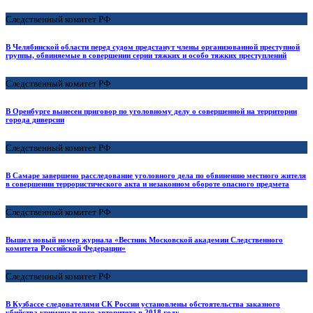
Следственный комитет РФ
В Челябинской области перед судом предстанут члены организованной преступной
группы, обвиняемые в совершении серии тяжких и особо тяжких преступлений
Следственный комитет РФ
В Оренбурге вынесен приговор по уголовному делу о совершенной на территории
города диверсии
Следственный комитет РФ
В Самаре завершено расследование уголовного дела по обвинению местного жителя
в совершении террористического акта и незаконном обороте опасного предмета
Следственный комитет РФ
Вышел новый номер журнала «Вестник Московской академии Следственного
комитета Российской Федерации»
Следственный комитет РФ
В Кузбассе следователями СК России установлены обстоятельства заказного
убийства криминального авторитета в 2018 году