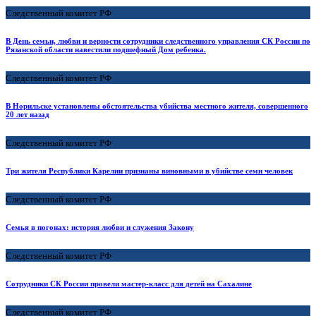
Следственный комитет РФ
В День семьи, любви и верности сотрудники следственного управления СК России по
Рязанской области навестили подшефный Дом ребенка.
Следственный комитет РФ
В Норильске установлены обстоятельства убийства местного жителя, совершенного
20 лет назад
Следственный комитет РФ
Три жителя Республики Карелии признаны виновными в убийстве семи человек
Следственный комитет РФ
Семья в погонах: история любви и служения Закону
Следственный комитет РФ
Сотрудники СК России провели мастер-класс для детей на Сахалине
Следственный комитет РФ