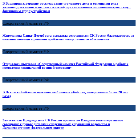
В Башкирии завершено расследование уголовного дела в отношении ряда
железнодорожников и местных жителей, организовавших мошенническую схему с
фиктивным трудоустройством
Следственный комитет РФ
Жительница Санкт-Петербурга выразила сотрудникам СК России благодарность за
оказание помощи в решении проблемы лекарственного обеспечения
Следственный комитет РФ
Открылась выставка «Следственный комитет Российской Федерации в районах
проведения специальной военной операции»
Следственный комитет РФ
В Псковской области мужчина изобличен в убийстве, совершенном более 28 лет
назад
Следственный комитет РФ
Заместитель Председателя СК России провела во Владивостоке оперативное
совещание с руководителями следственных управлений ведомства в
Дальневосточном федеральном округе