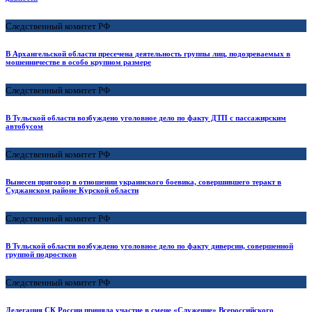
Следственный комитет РФ
В Архангельской области пресечена деятельность группы лиц, подозреваемых в
мошенничестве в особо крупном размере
Следственный комитет РФ
В Тульской области возбуждено уголовное дело по факту ДТП с пассажирским
автобусом
Следственный комитет РФ
Вынесен приговор в отношении украинского боевика, совершившего теракт в
Суджанском районе Курской области
Следственный комитет РФ
В Тульской области возбуждено уголовное дело по факту диверсии, совершенной
группой подростков
Следственный комитет РФ
Делегация СК России приняла участие в смене «Служение» Всероссийского