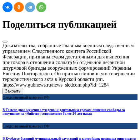
Поделиться публикацией
Доказательства, собранные Главным военным следственным
управлением Следственного комитета Российской
Федерации, признаны судом достаточными для вынесения
приговора в отношении солдата 95 отдельной десантной
штурмовой бригады вооруженных формирований Украины
Евгения Полторацкого. Он признан виновным в совершении
террористического акта в Курской области (пп.
https://www.gubnews.ru/news_sledcom.php?id=1284
Закрыть
Следственный комитет РФ
В Томске двое мужчин осуждены к длительным срокам лишения свободы за
покушение на убийство, совершенное более 20 лет назад
Следственный комитет РФ
В Кузбассе бывший муниципальный служащий и застройщик признаны виновными