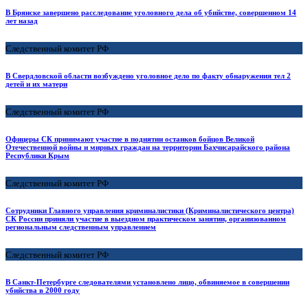
В Брянске завершено расследование уголовного дела об убийстве, совершенном 14
лет назад
Следственный комитет РФ
В Свердловской области возбуждено уголовное дело по факту обнаружения тел 2
детей и их матери
Следственный комитет РФ
Офицеры СК принимают участие в поднятии останков бойцов Великой
Отечественной войны и мирных граждан на территории Бахчисарайского района
Республики Крым
Следственный комитет РФ
Сотрудники Главного управления криминалистики (Криминалистического центра)
СК России приняли участие в выездном практическом занятии, организованном
региональным следственным управлением
Следственный комитет РФ
В Санкт-Петербурге следователями установлено лицо, обвиняемое в совершении
убийства в 2000 году