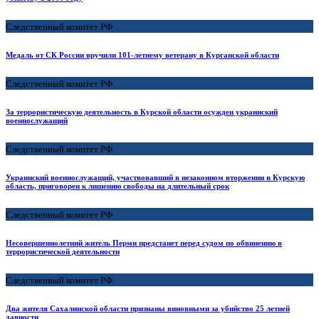
Следственный комитет РФ
Медаль от СК России вручили 101-летнему ветерану в Курганской области
Следственный комитет РФ
За террористическую деятельность в Курской области осужден украинский
военнослужащий
Следственный комитет РФ
Украинский военнослужащий, участвовавший в незаконном вторжении в Курскую
область, приговорен к лишению свободы на длительный срок
Следственный комитет РФ
Несовершеннолетний житель Перми предстанет перед судом по обвинению в
террористической деятельности
Следственный комитет РФ
Два жителя Сахалинской области признаны виновными за убийство 25 летней
давности