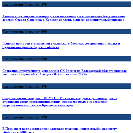
Следственный комитет РФ
Украинскому военнослужащему, участвовавшему в вооруженном блокировании
деревни Старая Сорочина в Курской области, вынесен обвинительный приговор
Следственный комитет РФ
Вынесен приговор в отношении украинского боевика, совершившего теракт в
Суджанском районе Курской области
Следственный комитет РФ
Сотрудник следственного управления СК России по Вологодской области приняла
участие во Всероссийской акции «Вахта памяти – 2025»
Следственный комитет РФ
Следователями Западного МСУТ СК России расследуется уголовное дело в
отношении двоих несовершеннолетних, подозреваемых в совершении
террористического акта в Краснодарском крае
Следственный комитет РФ
В Пермском крае установлен и задержан мужчина, причастный к двойному
убийству в 2000 году