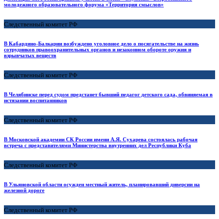
молодежного образовательного форума «Территория смыслов»
Следственный комитет РФ
В Кабардино-Балкарии возбуждено уголовное дело о посягательстве на жизнь
сотрудников правоохранительных органов и незаконном обороте оружия и
взрывчатых веществ
Следственный комитет РФ
В Челябинске перед судом предстанет бывший педагог детского сада, обвиняемая в
истязании воспитанников
Следственный комитет РФ
В Московской академии СК России имени А.Я. Сухарева состоялась рабочая
встреча с представителями Министерства внутренних дел Республики Куба
Следственный комитет РФ
В Ульяновской области осужден местный житель, планировавший диверсии на
железной дороге
Следственный комитет РФ