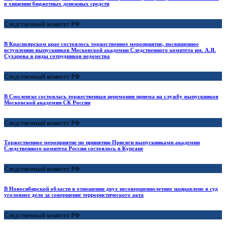
в хищении бюджетных денежных средств
Следственный комитет РФ
В Красноярском крае состоялось торжественное мероприятие, посвященное
вступлению выпускников Московской академии Следственного комитета им. А.Я.
Сухарева в ряды сотрудников ведомства
Следственный комитет РФ
В Смоленске состоялась торжественная церемония приема на службу выпускников
Московской академии СК России
Следственный комитет РФ
Торжественное мероприятие по принятию Присяги выпускниками академии
Следственного комитета России состоялось в Кургане
Следственный комитет РФ
В Новосибирской области в отношении двух несовершеннолетних направлено в суд
уголовное дело за совершение террористического акта
Следственный комитет РФ