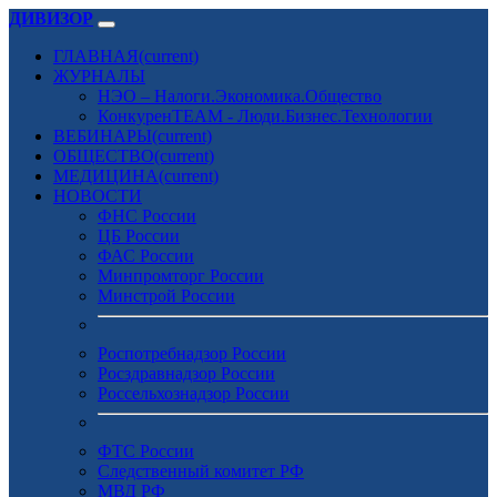
ДИВИЗОР
ГЛАВНАЯ
(current)
ЖУРНАЛЫ
НЭО – Налоги.Экономика.Общество
КонкуренTEAM - Люди.Бизнес.Технологии
ВЕБИНАРЫ
(current)
ОБЩЕСТВО
(current)
МЕДИЦИНА
(current)
НОВОСТИ
ФНС России
ЦБ России
ФАС России
Минпромторг России
Минстрой России
Роспотребнадзор России
Росздравнадзор России
Россельхознадзор России
ФТС России
Следственный комитет РФ
МВД РФ