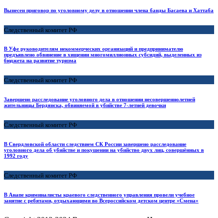
Вынесен приговор по уголовному делу в отношении члена банды Басаева и Хаттаба
Следственный комитет РФ
В Уфе руководителям некоммерческих организаций и предпринимателю
предъявлено обвинение в хищении многомиллионных субсидий, выделенных из
бюджета на развитие туризма
Следственный комитет РФ
Завершено расследование уголовного дела в отношении несовершеннолетней
жительницы Бердянска, обвиняемой в убийстве 7-летней девочки
Следственный комитет РФ
В Свердловской области следствием СК России завершено расследование
уголовного дела об убийстве и покушении на убийство двух лиц, совершённых в
1992 году
Следственный комитет РФ
В Анапе криминалисты краевого следственного управления провели учебное
занятие с ребятами, отдыхающими во Всероссийском детском центре «Смена»