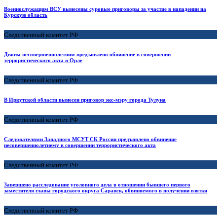
Военнослужащим ВСУ вынесены суровые приговоры за участие в нападении на
Курскую область
Следственный комитет РФ
Двоим несовершеннолетним предъявлено обвинение в совершении
террористического акта в Орле
Следственный комитет РФ
В Иркутской области вынесен приговор экс-мэру города Тулуна
Следственный комитет РФ
Следователями Западного МСУТ СК России предъявлено обвинение
несовершеннолетнему в совершении террористического акта
Следственный комитет РФ
Завершено расследование уголовного дела в отношении бывшего первого
заместителя главы городского округа Саранск, обвиняемого в получении взятки
Следственный комитет РФ