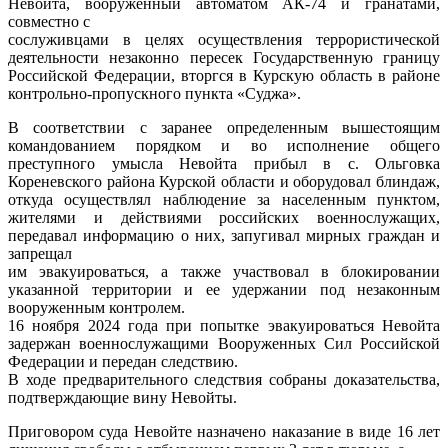
Невойта, вооруженный автоматом АК-74 и гранатами,
совместно с
сослуживцами в целях осуществления террористической
деятельности незаконно пересек Государственную границу
Российской Федерации, вторгся в Курскую область в районе
контрольно-пропускного пункта «Суджа».
В соответствии с заранее определенным вышестоящим
командованием порядком и во исполнение общего
преступного умысла Невойта прибыл в с. Ольговка
Кореневского района Курской области и оборудовал блиндаж,
откуда осуществлял наблюдение за населенным пунктом,
жителями и действиями российских военнослужащих,
передавал информацию о них, запугивал мирных граждан и
запрещал
им эвакуироваться, а также участвовал в блокировании
указанной территории и ее удержании под незаконным
вооруженным контролем.
16 ноября 2024 года при попытке эвакуироваться Невойта
задержан военнослужащими Вооруженных Сил Российской
Федерации и передан следствию.
В ходе предварительного следствия собраны доказательства,
подтверждающие вину Невойты.
Приговором суда Невойте назначено наказание в виде 16 лет