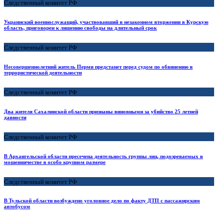
Следственный комитет РФ
Украинский военнослужащий, участвовавший в незаконном вторжении в Курскую
область, приговорен к лишению свободы на длительный срок
Следственный комитет РФ
Несовершеннолетний житель Перми предстанет перед судом по обвинению в
террористической деятельности
Следственный комитет РФ
Два жителя Сахалинской области признаны виновными за убийство 25 летней
давности
Следственный комитет РФ
В Архангельской области пресечена деятельность группы лиц, подозреваемых в
мошенничестве в особо крупном размере
Следственный комитет РФ
В Тульской области возбуждено уголовное дело по факту ДТП с пассажирским
автобусом