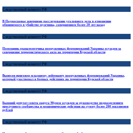
Следственный комитет РФ
В Подмосковье завершено расследование уголовного дела в отношении
обвиняемого в убийстве мужчины, совершенном более 20 лет назад
Следственный комитет РФ
Помощник гранатометчика вооруженных формирований Украины осужден за
совершение террористического акта на территории Курской области
Следственный комитет РФ
Вынесен приговор младшему лейтенанту вооруженных формирований Украины,
который участвовал в боевых действиях на территории Курской области
Следственный комитет РФ
Бывший депутат совета округа Муром осужден за руководство подразделением
преступного сообщества и мошеннические действия на сумму более 200 миллионов
рублей
Следственный комитет РФ