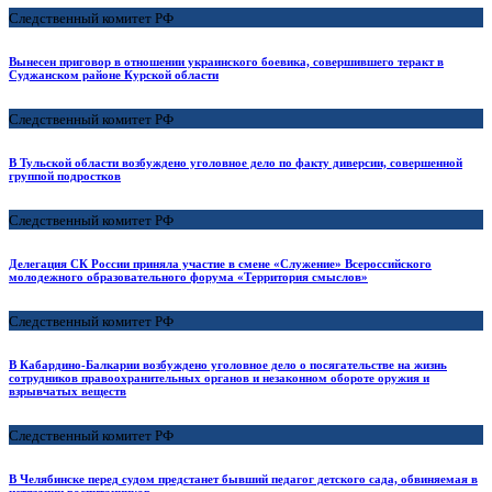
Следственный комитет РФ
Вынесен приговор в отношении украинского боевика, совершившего теракт в
Суджанском районе Курской области
Следственный комитет РФ
В Тульской области возбуждено уголовное дело по факту диверсии, совершенной
группой подростков
Следственный комитет РФ
Делегация СК России приняла участие в смене «Служение» Всероссийского
молодежного образовательного форума «Территория смыслов»
Следственный комитет РФ
В Кабардино-Балкарии возбуждено уголовное дело о посягательстве на жизнь
сотрудников правоохранительных органов и незаконном обороте оружия и
взрывчатых веществ
Следственный комитет РФ
В Челябинске перед судом предстанет бывший педагог детского сада, обвиняемая в