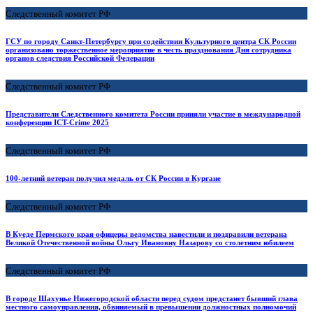
Следственный комитет РФ
ГСУ по городу Санкт-Петербургу при содействии Культурного центра СК России
организовано торжественное мероприятие в честь празднования Дня сотрудника
органов следствия Российской Федерации
Следственный комитет РФ
Представители Следственного комитета России приняли участие в международной
конференции ICT-Crime 2025
Следственный комитет РФ
100-летний ветеран получил медаль от СК России в Кургане
Следственный комитет РФ
В Куеде Пермского края офицеры ведомства навестили и поздравили ветерана
Великой Отечественной войны Ольгу Ивановну Назарову со столетним юбилеем
Следственный комитет РФ
В городе Шахунье Нижегородской области перед судом предстанет бывший глава
местного самоуправления, обвиняемый в превышении должностных полномочий