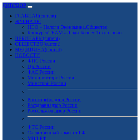
ДИВИЗОР
ГЛАВНАЯ
(current)
ЖУРНАЛЫ
НЭО – Налоги.Экономика.Общество
КонкуренTEAM - Люди.Бизнес.Технологии
ВЕБИНАРЫ
(current)
ОБЩЕСТВО
(current)
МЕДИЦИНА
(current)
НОВОСТИ
ФНС России
ЦБ России
ФАС России
Минпромторг России
Минстрой России
Роспотребнадзор России
Росздравнадзор России
Россельхознадзор России
ФТС России
Следственный комитет РФ
МВД РФ