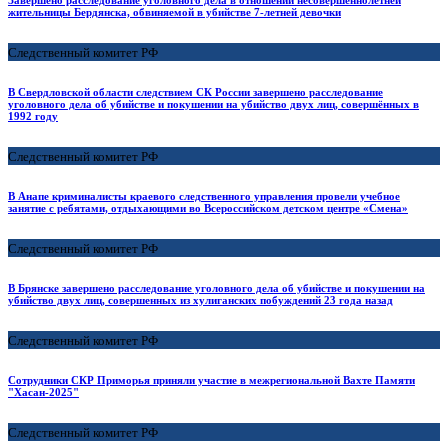
жительницы Бердянска, обвиняемой в убийстве 7-летней девочки
Следственный комитет РФ
В Свердловской области следствием СК России завершено расследование
уголовного дела об убийстве и покушении на убийство двух лиц, совершённых в
1992 году
Следственный комитет РФ
В Анапе криминалисты краевого следственного управления провели учебное
занятие с ребятами, отдыхающими во Всероссийском детском центре «Смена»
Следственный комитет РФ
В Брянске завершено расследование уголовного дела об убийстве и покушении на
убийство двух лиц, совершенных из хулиганских побуждений 23 года назад
Следственный комитет РФ
Сотрудники СКР Приморья приняли участие в межрегиональной Вахте Памяти
"Хасан-2025"
Следственный комитет РФ