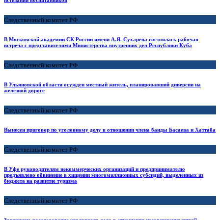
истязании воспитанников
Следственный комитет РФ
В Московской академии СК России имени А.Я. Сухарева состоялась рабочая
встреча с представителями Министерства внутренних дел Республики Куба
Следственный комитет РФ
В Ульяновской области осужден местный житель, планировавший диверсии на
железной дороге
Следственный комитет РФ
Вынесен приговор по уголовному делу в отношении члена банды Басаева и Хаттаба
Следственный комитет РФ
В Уфе руководителям некоммерческих организаций и предпринимателю
предъявлено обвинение в хищении многомиллионных субсидий, выделенных из
бюджета на развитие туризма
Следственный комитет РФ
Завершено расследование уголовного дела в отношении несовершеннолетней