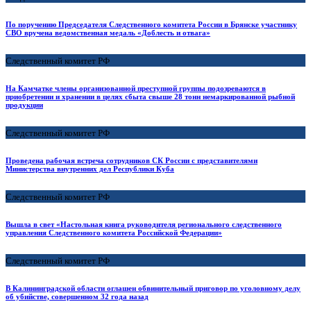
По поручению Председателя Следственного комитета России в Брянске участнику
СВО вручена ведомственная медаль «Доблесть и отвага»
Следственный комитет РФ
На Камчатке члены организованной преступной группы подозреваются в
приобретении и хранении в целях сбыта свыше 28 тонн немаркированной рыбной
продукции
Следственный комитет РФ
Проведена рабочая встреча сотрудников СК России с представителями
Министерства внутренних дел Республики Куба
Следственный комитет РФ
Вышла в свет «Настольная книга руководителя регионального следственного
управления Следственного комитета Российской Федерации»
Следственный комитет РФ
В Калининградской области оглашен обвинительный приговор по уголовному делу
об убийстве, совершенном 32 года назад