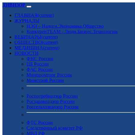
ДИВИЗОР
ГЛАВНАЯ
(current)
ЖУРНАЛЫ
НЭО – Налоги.Экономика.Общество
КонкуренTEAM - Люди.Бизнес.Технологии
ВЕБИНАРЫ
(current)
ОБЩЕСТВО
(current)
МЕДИЦИНА
(current)
НОВОСТИ
ФНС России
ЦБ России
ФАС России
Минпромторг России
Минстрой России
Роспотребнадзор России
Росздравнадзор России
Россельхознадзор России
ФТС России
Следственный комитет РФ
МВД РФ