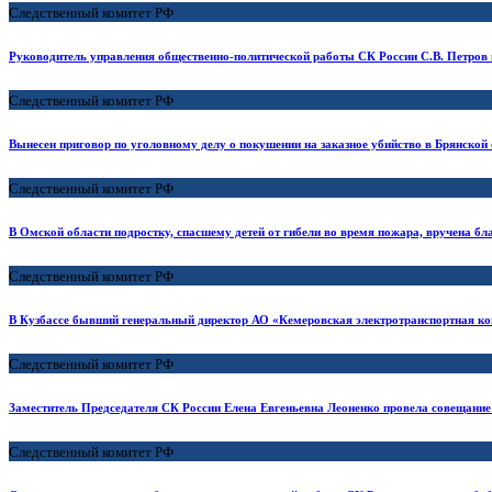
Следственный комитет РФ
Руководитель управления общественно-политической работы СК России С.В. Петров 
Следственный комитет РФ
Вынесен приговор по уголовному делу о покушении на заказное убийство в Брянской 
Следственный комитет РФ
В Омской области подростку, спасшему детей от гибели во время пожара, вручена б
Следственный комитет РФ
В Кузбассе бывший генеральный директор АО «Кемеровская электротранспортная ком
Следственный комитет РФ
Заместитель Председателя СК России Елена Евгеньевна Леоненко провела совещание
Следственный комитет РФ