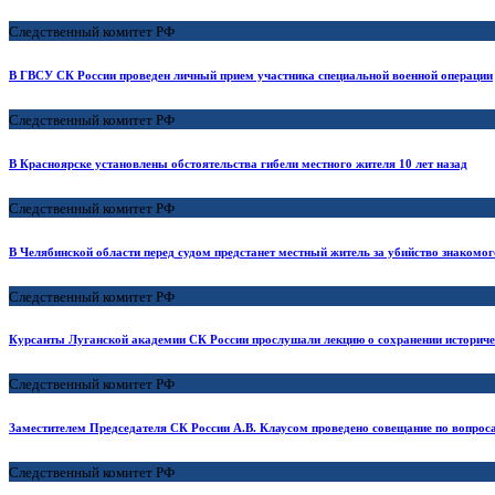
Следственный комитет РФ
В ГВСУ СК России проведен личный прием участника специальной военной операции
Следственный комитет РФ
В Красноярске установлены обстоятельства гибели местного жителя 10 лет назад
Следственный комитет РФ
В Челябинской области перед судом предстанет местный житель за убийство знакомого
Следственный комитет РФ
Курсанты Луганской академии СК России прослушали лекцию о сохранении историче
Следственный комитет РФ
Заместителем Председателя СК России А.В. Клаусом проведено совещание по вопрос
Следственный комитет РФ