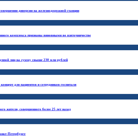
совершении диверсии на железнодорожной станции
ного комплекса признаны виновными во взяточничестве
уппой лиц на сумму свыше 230 млн рублей
концерт для пациентов и сотрудников госпиталя
ого жителя, совершенного более 25 лет назад
анкт-Петербурге