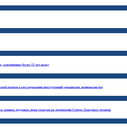
, совершённое более 13 лет назад
ской памяти и расследовании преступлений украинских националистов
ам защиты трудовых прав граждан на территории Северо-Западного региона