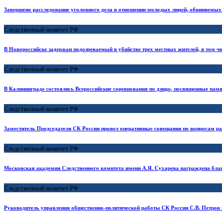
Завершено расследование уголовного дела в отношении молодых людей, обвиняемых 
Следственный комитет РФ
В Новороссийске задержан подозреваемый в убийстве трех местных жителей, в том ч
Следственный комитет РФ
В Калининграде состоялись Всероссийские соревнования по дзюдо, посвященные пам
Следственный комитет РФ
Заместитель Председателя СК России провел оперативные совещания по вопросам ра
Следственный комитет РФ
Московская академия Следственного комитета имени А.Я. Сухарева награждена бла
Следственный комитет РФ
Руководитель управления общественно-политической работы СК России С.В. Петров 