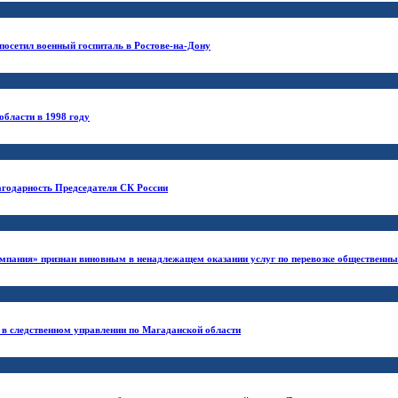
посетил военный госпиталь в Ростове-на-Дону
области в 1998 году
лагодарность Председателя СК России
пания» признан виновным в ненадлежащем оказании услуг по перевозке общественным
 в следственном управлении по Магаданской области