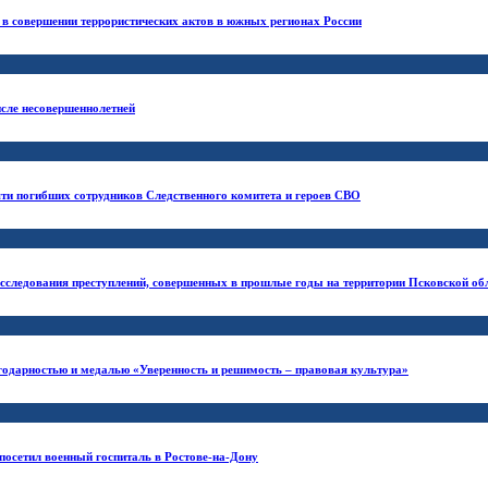
в совершении террористических актов в южных регионах России
исле несовершеннолетней
яти погибших сотрудников Следственного комитета и героев СВО
сследования преступлений, совершенных в прошлые годы на территории Псковской об
годарностью и медалью «Уверенность и решимость – правовая культура»
посетил военный госпиталь в Ростове-на-Дону