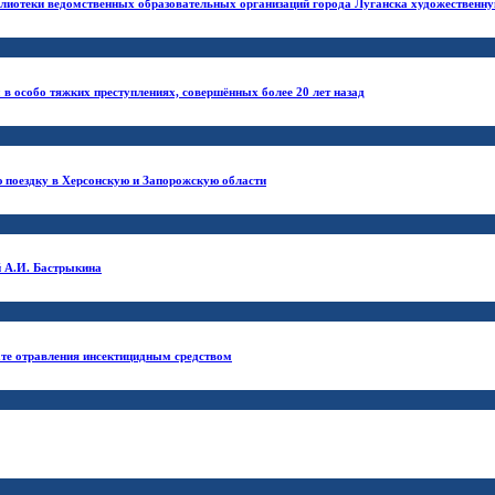
блиотеки ведомственных образовательных организаций города Луганска художественну
в особо тяжких преступлениях, совершённых более 20 лет назад
 поездку в Херсонскую и Запорожскую области
й А.И. Бастрыкина
ате отравления инсектицидным средством