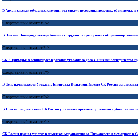
В Архангельской области заключены под стражу несовершеннолетние, обвиняемые в 
Следственный комитет РФ
В Нижнем Новгороде четверо бывших сотрудников предприятия оборонно-промышлен
Следственный комитет РФ
СКР Приморья завершил расследование уголовного дела о хищении электричества гр
Следственный комитет РФ
В День памяти жертв блокады Ленинграда Культурный центр СК России организовал 
Следственный комитет РФ
В Томске следователями СК России установлен организатор заказного убийства местн
Следственный комитет РФ
СК России принял участие в памятном мероприятии на Пискаревском мемориале в С