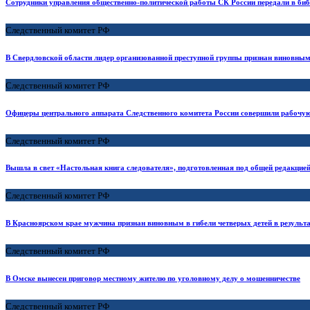
Сотрудники управления общественно-политической работы СК России передали в би
Следственный комитет РФ
В Свердловской области лидер организованной преступной группы признан виновным 
Следственный комитет РФ
Офицеры центрального аппарата Следственного комитета России совершили рабочую
Следственный комитет РФ
Вышла в свет «Настольная книга следователя», подготовленная под общей редакцие
Следственный комитет РФ
В Красноярском крае мужчина признан виновным в гибели четверых детей в результ
Следственный комитет РФ
В Омске вынесен приговор местному жителю по уголовному делу о мошенничестве
Следственный комитет РФ