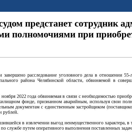
судом предстанет сотрудник а
ми полномочиями при приобрет
 завершено расследование уголовного дела в отношении 55-
ального района Челябинской области, обвиняемой в соверш
21 ноября 2022 года обвиняемая в связи с необходимостью прио
жилищном фонде, признанном аварийным, используя свои полн
льным документам с единственным застройщиком (поставщиком
н рублей.
азившейся в извлечении выгод неимущественного характера, в 
 по службе путем оперативного выполнения поставленных задач