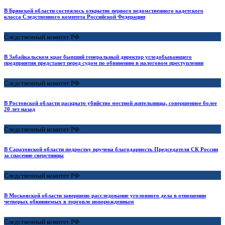
В Брянской области состоялось открытие первого ведомственного кадетского
класса Следственного комитета Российской Федерации
Следственный комитет РФ
В Забайкальском крае бывший генеральный директор угледобывающего
предприятия предстанет перед судом по обвинению в налоговом преступлении
Следственный комитет РФ
В Ростовской области раскрыто убийство местной жительницы, совершенное более
20 лет назад
Следственный комитет РФ
В Саратовской области подростку вручена благодарность Председателя СК России
за спасение сверстницы
Следственный комитет РФ
В Московской области завершено расследование уголовного дела в отношении
четверых обвиняемых в торговле новорожденным
Следственный комитет РФ