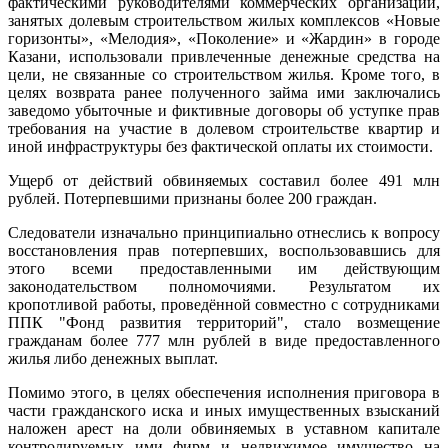
фактическими руководителями коммерческих организаций,
занятых долевым строительством жилых комплексов «Новые
горизонты», «Мелодия», «Поколение» и «Жардин» в городе
Казани, использовали привлеченные денежные средства на
цели, не связанные со строительством жилья. Кроме того, в
целях возврата ранее полученного займа ими заключались
заведомо убыточные и фиктивные договоры об уступке прав
требования на участие в долевом строительстве квартир и
иной инфраструктуры без фактической оплаты их стоимости.
Ущерб от действий обвиняемых составил более 491 млн
рублей. Потерпевшими признаны более 200 граждан.
Следователи изначально принципиально отнеслись к вопросу
восстановления прав потерпевших, воспользовавшись для
этого всеми предоставленными им действующим
законодательством полномочиями. Результатом их
кропотливой работы, проведённой совместно с сотрудниками
ППК "Фонд развития территорий", стало возмещение
гражданам более 777 млн рублей в виде предоставленного
жилья либо денежных выплат.
Помимо этого, в целях обеспечения исполнения приговора в
части гражданского иска и иных имущественных взысканий
наложен арест на доли обвиняемых в уставном капитале
контролируемых ими фирм и недвижимое имущество на