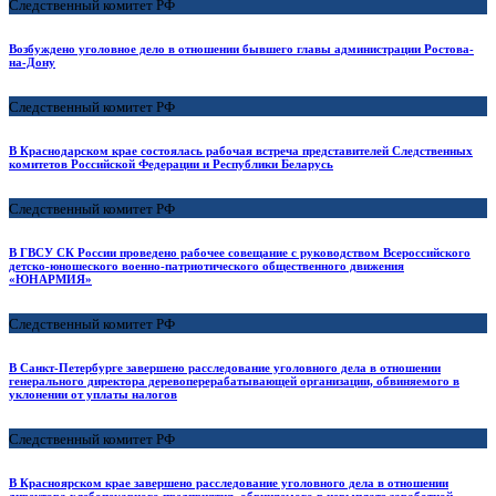
Следственный комитет РФ
Возбуждено уголовное дело в отношении бывшего главы администрации Ростова-
на-Дону
Следственный комитет РФ
В Краснодарском крае состоялась рабочая встреча представителей Следственных
комитетов Российской Федерации и Республики Беларусь
Следственный комитет РФ
В ГВСУ СК России проведено рабочее совещание с руководством Всероссийского
детско-юношеского военно-патриотического общественного движения
«ЮНАРМИЯ»
Следственный комитет РФ
В Санкт-Петербурге завершено расследование уголовного дела в отношении
генерального директора деревоперерабатывающей организации, обвиняемого в
уклонении от уплаты налогов
Следственный комитет РФ
В Красноярском крае завершено расследование уголовного дела в отношении
директора хлебопекарного предприятия, обвиняемого в невыплате заработной