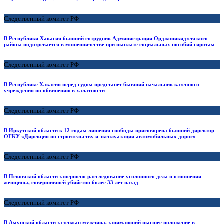
Следственный комитет РФ
В Республики Хакасия бывший сотрудник Администрации Орджоникидзевского
района подозревается в мошенничестве при выплате социальных пособий сиротам
Следственный комитет РФ
В Республике Хакасия перед судом предстанет бывший начальник казенного
учреждения по обвинению в халатности
Следственный комитет РФ
В Иркутской области к 12 годам лишения свободы приговорена бывший директор
ОГКУ «Дирекция по строительству и эксплуатации автомобильных дорог»
Следственный комитет РФ
В Псковской области завершено расследование уголовного дела в отношении
женщины, совершившей убийство более 33 лет назад
Следственный комитет РФ
В Амурской области задержан мужчина, занимающий высшее положение в