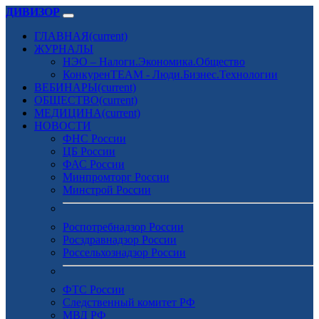
ДИВИЗОР
ГЛАВНАЯ
(current)
ЖУРНАЛЫ
НЭО – Налоги.Экономика.Общество
КонкуренTEAM - Люди.Бизнес.Технологии
ВЕБИНАРЫ
(current)
ОБЩЕСТВО
(current)
МЕДИЦИНА
(current)
НОВОСТИ
ФНС России
ЦБ России
ФАС России
Минпромторг России
Минстрой России
Роспотребнадзор России
Росздравнадзор России
Россельхознадзор России
ФТС России
Следственный комитет РФ
МВД РФ