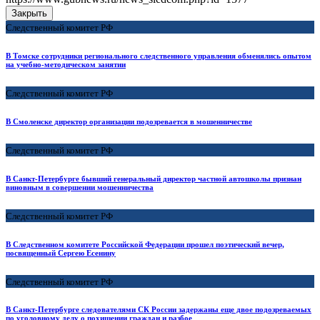
Закрыть
Следственный комитет РФ
В Томске сотрудники регионального следственного управления обменялись опытом
на учебно-методическом занятии
Следственный комитет РФ
В Смоленске директор организации подозревается в мошенничестве
Следственный комитет РФ
В Санкт-Петербурге бывший генеральный директор частной автошколы признан
виновным в совершении мошенничества
Следственный комитет РФ
В Следственном комитете Российской Федерации прошел поэтический вечер,
посвященный Сергею Есенину
Следственный комитет РФ
В Санкт-Петербурге следователями СК России задержаны еще двое подозреваемых
по уголовному делу о похищении граждан и разбое