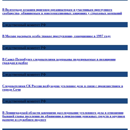
В Волгограде оглашен приговор организаторам и участникам преступного
сообщества, обвиняемым в многомиллионных хищениях у страховых компаний
Следственный комитет РФ
В Москве раскрыто особо тяжкое преступление, совершенное в 1997 году
Следственный комитет РФ
В Санкт-Петербурге следователями задержаны подозреваемые в похищении
граждан и разбое
Следственный комитет РФ
Следователями СК России возбуждено уголовное дело в связи с происшествием в
городе Сочи
Следственный комитет РФ
В Ленинградской области завершено расследование уголовного дела в отношении
бывшей главы поселения по обвинению в присвоении денежных средств в крупном
размере и служебном подлоге