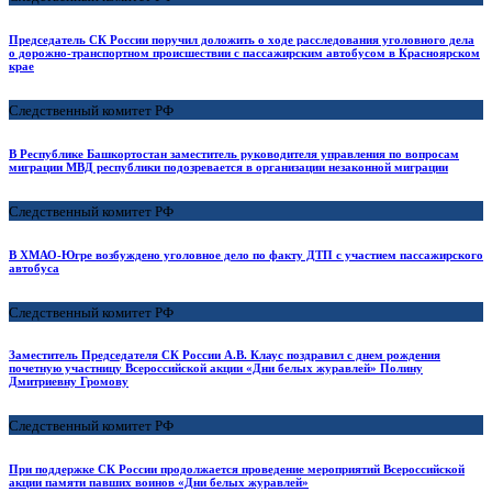
Председатель СК России поручил доложить о ходе расследования уголовного дела
о дорожно-транспортном происшествии с пассажирским автобусом в Красноярском
крае
Следственный комитет РФ
В Республике Башкортостан заместитель руководителя управления по вопросам
миграции МВД республики подозревается в организации незаконной миграции
Следственный комитет РФ
В ХМАО-Югре возбуждено уголовное дело по факту ДТП с участием пассажирского
автобуса
Следственный комитет РФ
Заместитель Председателя СК России А.В. Клаус поздравил с днем рождения
почетную участницу Всероссийской акции «Дни белых журавлей» Полину
Дмитриевну Громову
Следственный комитет РФ
При поддержке СК России продолжается проведение мероприятий Всероссийской
акции памяти павших воинов «Дни белых журавлей»