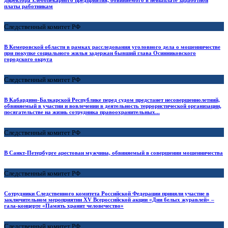
платы работникам
Следственный комитет РФ
В Кемеровской области в рамках расследования уголовного дела о мошенничестве
при покупке социального жилья задержан бывший глава Осинниковского
городского округа
Следственный комитет РФ
В Кабардино-Балкарской Республике перед судом предстанет несовершеннолетний,
обвиняемый в участии и вовлечении в деятельность террористической организации,
посягательстве на жизнь сотрудника правоохранительных...
Следственный комитет РФ
В Санкт-Петербурге арестован мужчина, обвиняемый в совершении мошенничества
Следственный комитет РФ
Сотрудники Следственного комитета Российской Федерации приняли участие в
заключительном мероприятии XV Всероссийской акции «Дни белых журавлей» –
гала-концерте «Память хранит человечество»
Следственный комитет РФ