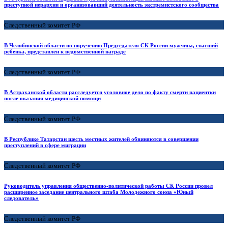
преступной иерархии и организовавший деятельность экстремистского сообщества
Следственный комитет РФ
В Челябинской области по поручению Председателя СК России мужчина, спасший
ребенка, представлен к ведомственной награде
Следственный комитет РФ
В Астраханской области расследуется уголовное дело по факту смерти пациентки
после оказания медицинской помощи
Следственный комитет РФ
В Республике Татарстан шесть местных жителей обвиняются в совершении
преступлений в сфере миграции
Следственный комитет РФ
Руководитель управления общественно-политической работы СК России провел
расширенное заседание центрального штаба Молодежного союза «Юный
следователь»
Следственный комитет РФ