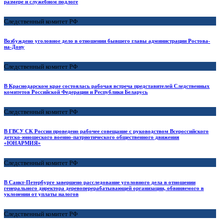
размере и служебном подлоге
Следственный комитет РФ
Возбуждено уголовное дело в отношении бывшего главы администрации Ростова-
на-Дону
Следственный комитет РФ
В Краснодарском крае состоялась рабочая встреча представителей Следственных
комитетов Российской Федерации и Республики Беларусь
Следственный комитет РФ
В ГВСУ СК России проведено рабочее совещание с руководством Всероссийского
детско-юношеского военно-патриотического общественного движения
«ЮНАРМИЯ»
Следственный комитет РФ
В Санкт-Петербурге завершено расследование уголовного дела в отношении
генерального директора деревоперерабатывающей организации, обвиняемого в
уклонении от уплаты налогов
Следственный комитет РФ