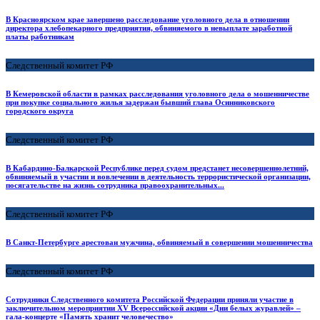
В Красноярском крае завершено расследование уголовного дела в отношении
директора хлебопекарного предприятия, обвиняемого в невыплате заработной
платы работникам
Следственный комитет РФ
В Кемеровской области в рамках расследования уголовного дела о мошенничестве
при покупке социального жилья задержан бывший глава Осинниковского
городского округа
Следственный комитет РФ
В Кабардино-Балкарской Республике перед судом предстанет несовершеннолетний,
обвиняемый в участии и вовлечении в деятельность террористической организации,
посягательстве на жизнь сотрудника правоохранительных...
Следственный комитет РФ
В Санкт-Петербурге арестован мужчина, обвиняемый в совершении мошенничества
Следственный комитет РФ
Сотрудники Следственного комитета Российской Федерации приняли участие в
заключительном мероприятии XV Всероссийской акции «Дни белых журавлей» –
гала-концерте «Память хранит человечество»