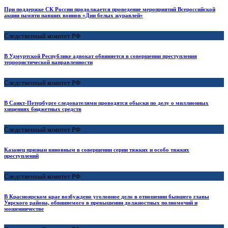
При поддержке СК России продолжается проведение мероприятий Всероссийской
акции памяти павших воинов «Дни белых журавлей»
Следственный комитет РФ
В Удмуртской Республике адвокат обвиняется в совершении преступления
террористической направленности
Следственный комитет РФ
В Санкт-Петербурге следователями проводятся обыски по делу о миллионных
хищениях бюджетных средств
Следственный комитет РФ
Казанец признан виновным в совершении серии тяжких и особо тяжких
преступлений
Следственный комитет РФ
В Красноярском крае возбуждено уголовное дело в отношении бывшего главы
Уярского района, обвиняемого в превышении должностных полномочий и
мошенничестве