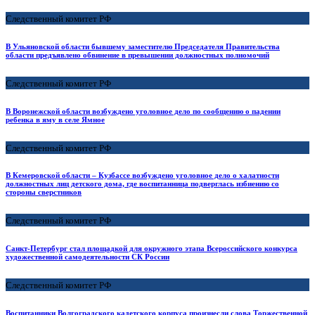
Следственный комитет РФ
В Ульяновской области бывшему заместителю Председателя Правительства
области предъявлено обвинение в превышении должностных полномочий
Следственный комитет РФ
В Воронежской области возбуждено уголовное дело по сообщению о падении
ребенка в яму в селе Ямное
Следственный комитет РФ
В Кемеровской области – Кузбассе возбуждено уголовное дело о халатности
должностных лиц детского дома, где воспитанница подверглась избиению со
стороны сверстников
Следственный комитет РФ
Санкт-Петербург стал площадкой для окружного этапа Всероссийского конкурса
художественной самодеятельности СК России
Следственный комитет РФ
Воспитанники Волгоградского кадетского корпуса произнесли слова Торжественной