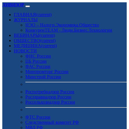
ДИВИЗОР
ГЛАВНАЯ
(current)
ЖУРНАЛЫ
НЭО – Налоги.Экономика.Общество
КонкуренTEAM - Люди.Бизнес.Технологии
ВЕБИНАРЫ
(current)
ОБЩЕСТВО
(current)
МЕДИЦИНА
(current)
НОВОСТИ
ФНС России
ЦБ России
ФАС России
Минпромторг России
Минстрой России
Роспотребнадзор России
Росздравнадзор России
Россельхознадзор России
ФТС России
Следственный комитет РФ
МВД РФ