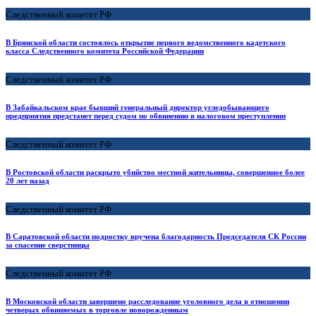
Следственный комитет РФ
В Брянской области состоялось открытие первого ведомственного кадетского
класса Следственного комитета Российской Федерации
Следственный комитет РФ
В Забайкальском крае бывший генеральный директор угледобывающего
предприятия предстанет перед судом по обвинению в налоговом преступлении
Следственный комитет РФ
В Ростовской области раскрыто убийство местной жительницы, совершенное более
20 лет назад
Следственный комитет РФ
В Саратовской области подростку вручена благодарность Председателя СК России
за спасение сверстницы
Следственный комитет РФ
В Московской области завершено расследование уголовного дела в отношении
четверых обвиняемых в торговле новорожденным