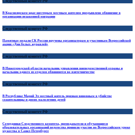
Следственный комитет РФ
В Красноярском крае шестерым местным жителям предъявлено обвинение в
организации незаконной миграции
Следственный комитет РФ
Памятные медали СК России вручены организаторам и участникам Всероссийской
акции «Дни белых журавлей»
Следственный комитет РФ
В Нижегородской области начальник управления вневедомственной охраны и
начальник одного из отделов обвиняются во взяточничестве
Следственный комитет РФ
В Республике Марий Эл местный житель признан виновным в убийстве
сожительницы и двоих малолетних детей
Следственный комитет РФ
Сотрудники Следственного комитета, преподаватели и обучающиеся
образовательных организаций ведомства приняли участие во Всероссийском уроке
мужества в Санкт-Петербурге