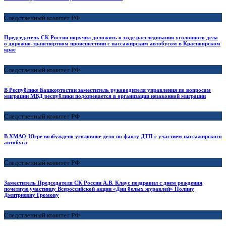
Следственный комитет РФ
Председатель СК России поручил доложить о ходе расследования уголовного дела
о дорожно-транспортном происшествии с пассажирским автобусом в Красноярском
крае
Следственный комитет РФ
В Республике Башкортостан заместитель руководителя управления по вопросам
миграции МВД республики подозревается в организации незаконной миграции
Следственный комитет РФ
В ХМАО-Югре возбуждено уголовное дело по факту ДТП с участием пассажирского
автобуса
Следственный комитет РФ
Заместитель Председателя СК России А.В. Клаус поздравил с днем рождения
почетную участницу Всероссийской акции «Дни белых журавлей» Полину
Дмитриевну Громову
Следственный комитет РФ