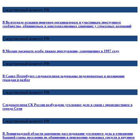
Следственный комитет РФ
В Волгограде оглашен приговор организаторам и участникам преступного
сообщества, обвиняемым в многомиллионных хищениях у страховых компаний
Следственный комитет РФ
В Москве раскрыто особо тяжкое преступление, совершенное в 1997 году
Следственный комитет РФ
В Санкт-Петербурге следователями задержаны подозреваемые в похищении
граждан и разбое
Следственный комитет РФ
Следователями СК России возбуждено уголовное дело в связи с происшествием в
городе Сочи
Следственный комитет РФ
В Ленинградской области завершено расследование уголовного дела в отношении
бывшей главы поселения по обвинению в присвоении денежных средств в крупном