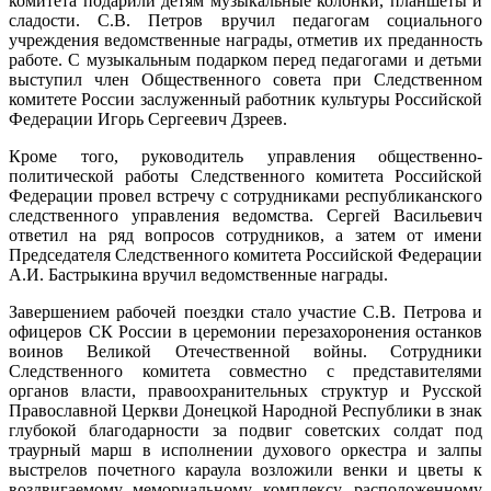
комитета подарили детям музыкальные колонки, планшеты и
сладости. С.В. Петров вручил педагогам социального
учреждения ведомственные награды, отметив их преданность
работе. С музыкальным подарком перед педагогами и детьми
выступил член Общественного совета при Следственном
комитете России заслуженный работник культуры Российской
Федерации Игорь Сергеевич Дзреев.
Кроме того, руководитель управления общественно-
политической работы Следственного комитета Российской
Федерации провел встречу с сотрудниками республиканского
следственного управления ведомства. Сергей Васильевич
ответил на ряд вопросов сотрудников, а затем от имени
Председателя Следственного комитета Российской Федерации
А.И. Бастрыкина вручил ведомственные награды.
Завершением рабочей поездки стало участие С.В. Петрова и
офицеров СК России в церемонии перезахоронения останков
воинов Великой Отечественной войны. Сотрудники
Следственного комитета совместно с представителями
органов власти, правоохранительных структур и Русской
Православной Церкви Донецкой Народной Республики в знак
глубокой благодарности за подвиг советских солдат под
траурный марш в исполнении духового оркестра и залпы
выстрелов почетного караула возложили венки и цветы к
воздвигаемому мемориальному комплексу, расположенному