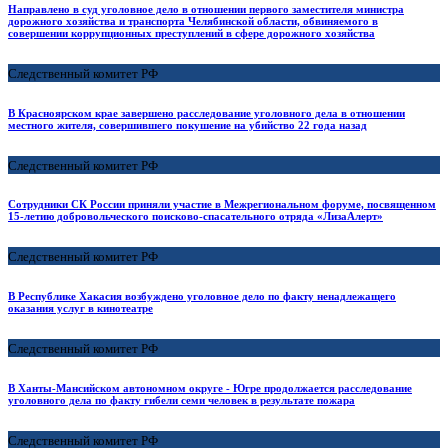
Направлено в суд уголовное дело в отношении первого заместителя министра
дорожного хозяйства и транспорта Челябинской области, обвиняемого в
совершении коррупционных преступлений в сфере дорожного хозяйства
Следственный комитет РФ
В Красноярском крае завершено расследование уголовного дела в отношении
местного жителя, совершившего покушение на убийство 22 года назад
Следственный комитет РФ
Сотрудники СК России приняли участие в Межрегиональном форуме, посвященном
15-летию добровольческого поисково-спасательного отряда «ЛизаАлерт»
Следственный комитет РФ
В Республике Хакасия возбуждено уголовное дело по факту ненадлежащего
оказания услуг в кинотеатре
Следственный комитет РФ
В Ханты-Мансийском автономном округе - Югре продолжается расследование
уголовного дела по факту гибели семи человек в результате пожара
Следственный комитет РФ