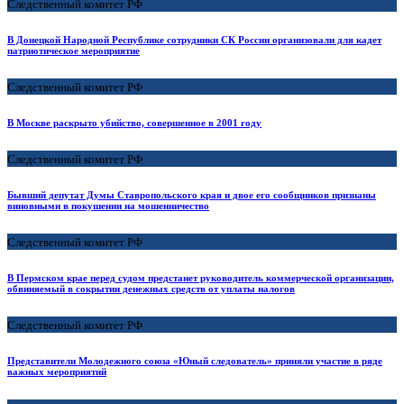
Следственный комитет РФ
В Донецкой Народной Республике сотрудники СК России организовали для кадет
патриотическое мероприятие
Следственный комитет РФ
В Москве раскрыто убийство, совершенное в 2001 году
Следственный комитет РФ
Бывший депутат Думы Ставропольского края и двое его сообщников признаны
виновными в покушении на мошенничество
Следственный комитет РФ
В Пермском крае перед судом предстанет руководитель коммерческой организации,
обвиняемый в сокрытии денежных средств от уплаты налогов
Следственный комитет РФ
Представители Молодежного союза «Юный следователь» приняли участие в ряде
важных мероприятий