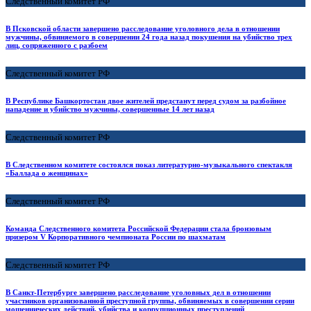
Следственный комитет РФ
В Псковской области завершено расследование уголовного дела в отношении
мужчины, обвиняемого в совершении 24 года назад покушения на убийство трех
лиц, сопряженного с разбоем
Следственный комитет РФ
В Республике Башкортостан двое жителей предстанут перед судом за разбойное
нападение и убийство мужчины, совершенные 14 лет назад
Следственный комитет РФ
В Следственном комитете состоялся показ литературно-музыкального спектакля
«Баллада о женщинах»
Следственный комитет РФ
Команда Следственного комитета Российской Федерации стала бронзовым
призером V Корпоративного чемпионата России по шахматам
Следственный комитет РФ
В Санкт-Петербурге завершено расследование уголовных дел в отношении
участников организованной преступной группы, обвиняемых в совершении серии
мошеннических действий, убийства и коррупционных преступлений