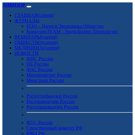
ДИВИЗОР
ГЛАВНАЯ
(current)
ЖУРНАЛЫ
НЭО – Налоги.Экономика.Общество
КонкуренTEAM - Люди.Бизнес.Технологии
ВЕБИНАРЫ
(current)
ОБЩЕСТВО
(current)
МЕДИЦИНА
(current)
НОВОСТИ
ФНС России
ЦБ России
ФАС России
Минпромторг России
Минстрой России
Роспотребнадзор России
Росздравнадзор России
Россельхознадзор России
ФТС России
Следственный комитет РФ
МВД РФ