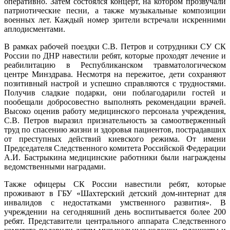
оперативно. Затем состоялся концерт, на котором прозвучали
патриотические песни, а также музыкальные композиции
военных лет. Каждый номер зрители встречали искренними
аплодисментами.
В рамках рабочей поездки С.В. Петров и сотрудники СУ СК
России по ДНР навестили ребят, которые проходят лечение и
реабилитацию в Республиканском травматологическом
центре Минздрава. Несмотря на пережитое, дети сохраняют
позитивный настрой и успешно справляются с трудностями.
Получив сладкие подарки, они поблагодарили гостей и
пообещали добросовестно выполнять рекомендации врачей.
Высоко оценив работу медицинского персонала учреждения,
С.В. Петров выразил признательность за самоотверженный
труд по спасению жизни и здоровья пациентов, пострадавших
от преступных действий киевского режима. От имени
Председателя Следственного комитета Российской Федерации
А.И. Бастрыкина медицинские работники были награждены
ведомственными наградами.
Также офицеры СК России навестили ребят, которые
проживают в ГБУ «Шахтерский детский дом-интернат для
инвалидов с недостатками умственного развития». В
учреждении на сегодняшний день воспитывается более 200
ребят. Представители центрального аппарата Следственного