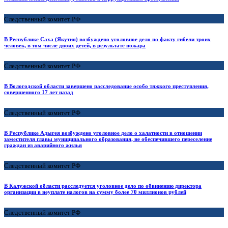
Следственный комитет РФ
В Республике Саха (Якутия) возбуждено уголовное дело по факту гибели троих
человек, в том числе двоих детей, в результате пожара
Следственный комитет РФ
В Вологодской области завершено расследование особо тяжкого преступления,
совершенного 17 лет назад
Следственный комитет РФ
В Республике Адыгея возбуждено уголовное дело о халатности в отношении
заместителя главы муниципального образования, не обеспечившего переселение
граждан из аварийного жилья
Следственный комитет РФ
В Калужской области расследуется уголовное дело по обвинению директора
организации в неуплате налогов на сумму более 70 миллионов рублей
Следственный комитет РФ