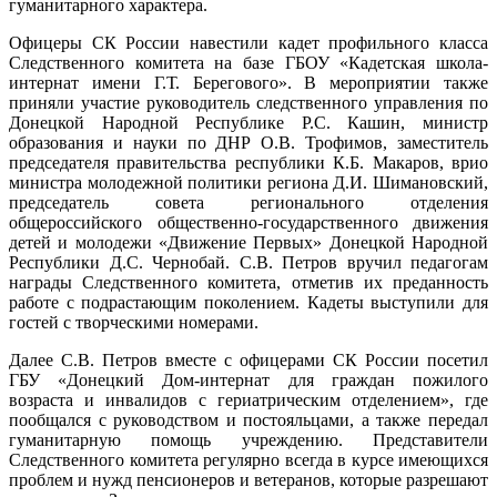
гуманитарного характера.
Офицеры СК России навестили кадет профильного класса
Следственного комитета на базе ГБОУ «Кадетская школа-
интернат имени Г.Т. Берегового». В мероприятии также
приняли участие руководитель следственного управления по
Донецкой Народной Республике Р.С. Кашин, министр
образования и науки по ДНР О.В. Трофимов, заместитель
председателя правительства республики К.Б. Макаров, врио
министра молодежной политики региона Д.И. Шимановский,
председатель совета регионального отделения
общероссийского общественно-государственного движения
детей и молодежи «Движение Первых» Донецкой Народной
Республики Д.С. Чернобай. С.В. Петров вручил педагогам
награды Следственного комитета, отметив их преданность
работе с подрастающим поколением. Кадеты выступили для
гостей с творческими номерами.
Далее С.В. Петров вместе с офицерами СК России посетил
ГБУ «Донецкий Дом-интернат для граждан пожилого
возраста и инвалидов с гериатрическим отделением», где
пообщался с руководством и постояльцами, а также передал
гуманитарную помощь учреждению. Представители
Следственного комитета регулярно всегда в курсе имеющихся
проблем и нужд пенсионеров и ветеранов, которые разрешают