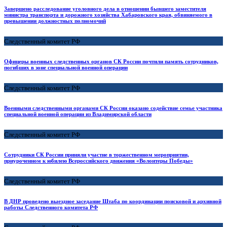
Завершено расследование уголовного дела в отношении бывшего заместителя
министра транспорта и дорожного хозяйства Хабаровского края, обвиняемого в
превышении должностных полномочий
Следственный комитет РФ
Офицеры военных следственных органов СК России почтили память сотрудников,
погибших в зоне специальной военной операции
Следственный комитет РФ
Военными следственными органами СК России оказано содействие семье участника
специальной военной операции из Владимирской области
Следственный комитет РФ
Сотрудники СК России приняли участие в торжественном мероприятии,
приуроченном к юбилею Всероссийского движения «Волонтеры Победы»
Следственный комитет РФ
В ДНР проведено выездное заседание Штаба по координации поисковой и архивной
работы Следственного комитета РФ