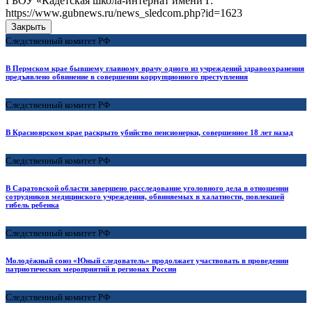
ГБОУ «Кадетская школа-интернат имени Г.
https://www.gubnews.ru/news_sledcom.php?id=1623
Закрыть
Следственный комитет РФ
В Пермском крае бывшему главному врачу одного из учреждений здравоохранения
предъявлено обвинение в совершении коррупционного преступления
Следственный комитет РФ
В Красноярском крае раскрыто убийство пенсионерки, совершенное 18 лет назад
Следственный комитет РФ
В Саратовской области завершено расследование уголовного дела в отношении
сотрудников медицинского учреждения, обвиняемых в халатности, повлекшей
гибель ребенка
Следственный комитет РФ
Молодёжный союз «Юный следователь» продолжает участвовать в проведении
патриотических мероприятий в регионах России
Следственный комитет РФ