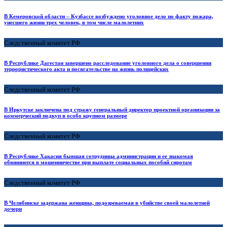
В Кемеровской области – Кузбассе возбуждено уголовное дело по факту пожара,
унесшего жизни трех человек, в том числе малолетних
Следственный комитет РФ
В Республике Дагестан завершено расследование уголовного дела о совершении
террористического акта и посягательстве на жизнь полицейских
Следственный комитет РФ
В Иркутске заключена под стражу генеральный директор проектной организации за
коммерческий подкуп в особо крупном размере
Следственный комитет РФ
В Республике Хакасия бывшая сотрудница администрации и ее знакомая
обвиняются в мошенничестве при выплате социальных пособий сиротам
Следственный комитет РФ
В Челябинске задержана женщина, подозреваемая в убийстве своей малолетней
дочери