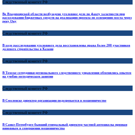
Следственный комитет РФ
Во Владимирской области возбуждено уголовное дело по факту халатности при
расходовании бюджетных средств на реализацию проекта по освещению моста через
реку Оку
Следственный комитет РФ
В ходе расследования уголовного дела восстановлены права более 200 участников
долевого строительства в Казани
Следственный комитет РФ
В Томске сотрудники регионального следственного управления обменялись опытом
на учебно-методическом занятии
Следственный комитет РФ
В Смоленске директор организации подозревается в мошенничестве
Следственный комитет РФ
В Санкт-Петербурге бывший генеральный директор частной автошколы признан
виновным в совершении мошенничества