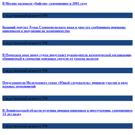
В Москве раскрыто убийство, совершенное в 2001 году
Следственный комитет РФ
Бывший депутат Думы Ставропольского края и двое его сообщников признаны
виновными в покушении на мошенничество
Следственный комитет РФ
В Пермском крае перед судом предстанет руководитель коммерческой организации,
обвиняемый в сокрытии денежных средств от уплаты налогов
Следственный комитет РФ
Представители Молодежного союза «Юный следователь» приняли участие в ряде
важных мероприятий
Следственный комитет РФ
В Ленинградской области мужчина признан виновным в преступлении, совершенном
14 лет назад
Следственный комитет РФ