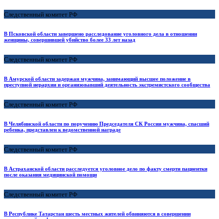
Следственный комитет РФ
В Псковской области завершено расследование уголовного дела в отношении
женщины, совершившей убийство более 33 лет назад
Следственный комитет РФ
В Амурской области задержан мужчина, занимающий высшее положение в
преступной иерархии и организовавший деятельность экстремистского сообщества
Следственный комитет РФ
В Челябинской области по поручению Председателя СК России мужчина, спасший
ребенка, представлен к ведомственной награде
Следственный комитет РФ
В Астраханской области расследуется уголовное дело по факту смерти пациентки
после оказания медицинской помощи
Следственный комитет РФ
В Республике Татарстан шесть местных жителей обвиняются в совершении