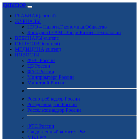
ДИВИЗОР
ГЛАВНАЯ
(current)
ЖУРНАЛЫ
НЭО – Налоги.Экономика.Общество
КонкуренTEAM - Люди.Бизнес.Технологии
ВЕБИНАРЫ
(current)
ОБЩЕСТВО
(current)
МЕДИЦИНА
(current)
НОВОСТИ
ФНС России
ЦБ России
ФАС России
Минпромторг России
Минстрой России
Роспотребнадзор России
Росздравнадзор России
Россельхознадзор России
ФТС России
Следственный комитет РФ
МВД РФ