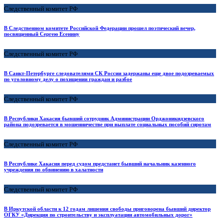
Следственный комитет РФ
В Следственном комитете Российской Федерации прошел поэтический вечер,
посвященный Сергею Есенину
Следственный комитет РФ
В Санкт-Петербурге следователями СК России задержаны еще двое подозреваемых
по уголовному делу о похищении граждан и разбое
Следственный комитет РФ
В Республики Хакасия бывший сотрудник Администрации Орджоникидзевского
района подозревается в мошенничестве при выплате социальных пособий сиротам
Следственный комитет РФ
В Республике Хакасия перед судом предстанет бывший начальник казенного
учреждения по обвинению в халатности
Следственный комитет РФ
В Иркутской области к 12 годам лишения свободы приговорена бывший директор
ОГКУ «Дирекция по строительству и эксплуатации автомобильных дорог»