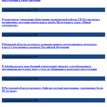
преступлений в сфере миграции
Следственный комитет РФ
Руководитель управления общественно-политической работы СК России провел
расширенное заседание центрального штаба Молодежного союза «Юный
следователь»
Следственный комитет РФ
В Брянской области состоялось открытие первого ведомственного кадетского
класса Следственного комитета Российской Федерации
Следственный комитет РФ
В Забайкальском крае бывший генеральный директор угледобывающего
предприятия предстанет перед судом по обвинению в налоговом преступлении
Следственный комитет РФ
В Ростовской области раскрыто убийство местной жительницы, совершенное более
20 лет назад
Следственный комитет РФ