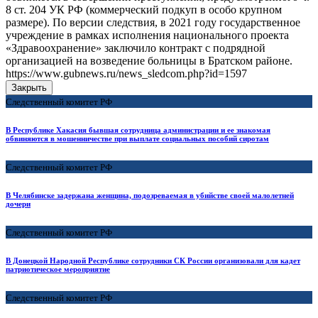
8 ст. 204 УК РФ (коммерческий подкуп в особо крупном
размере). По версии следствия, в 2021 году государственное
учреждение в рамках исполнения национального проекта
«Здравоохранение» заключило контракт с подрядной
организацией на возведение больницы в Братском районе.
https://www.gubnews.ru/news_sledcom.php?id=1597
Закрыть
Следственный комитет РФ
В Республике Хакасия бывшая сотрудница администрации и ее знакомая
обвиняются в мошенничестве при выплате социальных пособий сиротам
Следственный комитет РФ
В Челябинске задержана женщина, подозреваемая в убийстве своей малолетней
дочери
Следственный комитет РФ
В Донецкой Народной Республике сотрудники СК России организовали для кадет
патриотическое мероприятие
Следственный комитет РФ