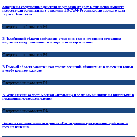
Завершены следственные действия по уголовному делу в отношении бывшего
председателя регионального отделения ДОСААФ России Краснодарского края
Бориса Левитского
Следственный комитет РФ
️В Челябинской области возбуждено уголовное дело в отношении сотрудника
отделения фонда пенсионного и социального страхования
Следственный комитет РФ
В Томской области заключен под стражу лесничий, обвиняемый в получении взятки
в особо крупном размере
Следственный комитет РФ
В Астраханской области местная жительница и ее знакомый признаны виновными в
похищении несовершеннолетней
Следственный комитет РФ
Вышел в свет новый номер журнала «Расследование преступлений: проблемы и
пути их решения»