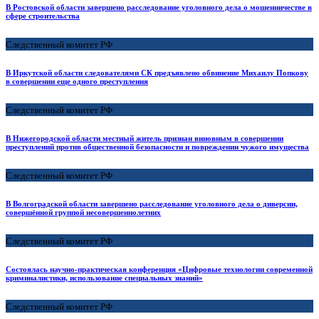
В Ростовской области завершено расследование уголовного дела о мошенничестве в
сфере строительства
Следственный комитет РФ
В Иркутской области следователями СК предъявлено обвинение Михаилу Попкову
в совершении еще одного преступления
Следственный комитет РФ
В Нижегородской области местный житель признан виновным в совершении
преступлений против общественной безопасности и повреждении чужого имущества
Следственный комитет РФ
В Волгоградской области завершено расследование уголовного дела о диверсии,
совершённой группой несовершеннолетних
Следственный комитет РФ
Состоялась научно-практическая конференция «Цифровые технологии современной
криминалистики, использование специальных знаний»
Следственный комитет РФ