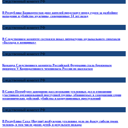
Следственный комитет РФ
В Республике Башкортостан двое жителей предстанут перед судом за разбойное
нападение и убийство мужчины, совершенные 14 лет назад
Следственный комитет РФ
В Следственном комитете состоялся показ литературно-музыкального спектакля
«Баллада о женщинах»
Следственный комитет РФ
Команда Следственного комитета Российской Федерации стала бронзовым
призером V Корпоративного чемпионата России по шахматам
Следственный комитет РФ
В Санкт-Петербурге завершено расследование уголовных дел в отношении
участников организованной преступной группы, обвиняемых в совершении серии
мошеннических действий, убийства и коррупционных преступлений
Следственный комитет РФ
В Республике Саха (Якутия) возбуждено уголовное дело по факту гибели троих
человек, в том числе двоих детей, в результате пожара