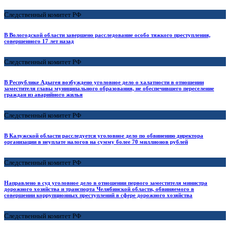
Следственный комитет РФ
В Вологодской области завершено расследование особо тяжкого преступления,
совершенного 17 лет назад
Следственный комитет РФ
В Республике Адыгея возбуждено уголовное дело о халатности в отношении
заместителя главы муниципального образования, не обеспечившего переселение
граждан из аварийного жилья
Следственный комитет РФ
В Калужской области расследуется уголовное дело по обвинению директора
организации в неуплате налогов на сумму более 70 миллионов рублей
Следственный комитет РФ
Направлено в суд уголовное дело в отношении первого заместителя министра
дорожного хозяйства и транспорта Челябинской области, обвиняемого в
совершении коррупционных преступлений в сфере дорожного хозяйства
Следственный комитет РФ