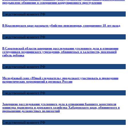
предъявлено обвинение в совершении коррупционного преступления
Следственный комитет РФ
В Красноярском крае раскрыто убийство пенсионерки, совершенное 18 лет назад
Следственный комитет РФ
В Саратовской области завершено расследование уголовного дела в отношении
сотрудников медицинского учреждения, обвиняемых в халатности, повлекшей
гибель ребенка
Следственный комитет РФ
Молодёжный союз «Юный следователь» продолжает участвовать в проведении
патриотических мероприятий в регионах России
Следственный комитет РФ
Завершено расследование уголовного дела в отношении бывшего заместителя
министра транспорта и дорожного хозяйства Хабаровского края, обвиняемого в
превышении должностных полномочий
Следственный комитет РФ