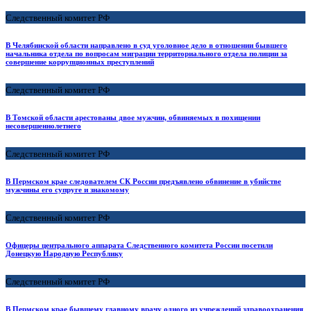
Следственный комитет РФ
В Челябинской области направлено в суд уголовное дело в отношении бывшего
начальника отдела по вопросам миграции территориального отдела полиции за
совершение коррупционных преступлений
Следственный комитет РФ
В Томской области арестованы двое мужчин, обвиняемых в похищении
несовершеннолетнего
Следственный комитет РФ
В Пермском крае следователем СК России предъявлено обвинение в убийстве
мужчины его супруге и знакомому
Следственный комитет РФ
Офицеры центрального аппарата Следственного комитета России посетили
Донецкую Народную Республику
Следственный комитет РФ
В Пермском крае бывшему главному врачу одного из учреждений здравоохранения