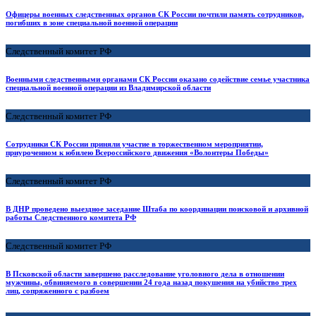
Офицеры военных следственных органов СК России почтили память сотрудников,
погибших в зоне специальной военной операции
Следственный комитет РФ
Военными следственными органами СК России оказано содействие семье участника
специальной военной операции из Владимирской области
Следственный комитет РФ
Сотрудники СК России приняли участие в торжественном мероприятии,
приуроченном к юбилею Всероссийского движения «Волонтеры Победы»
Следственный комитет РФ
В ДНР проведено выездное заседание Штаба по координации поисковой и архивной
работы Следственного комитета РФ
Следственный комитет РФ
В Псковской области завершено расследование уголовного дела в отношении
мужчины, обвиняемого в совершении 24 года назад покушения на убийство трех
лиц, сопряженного с разбоем