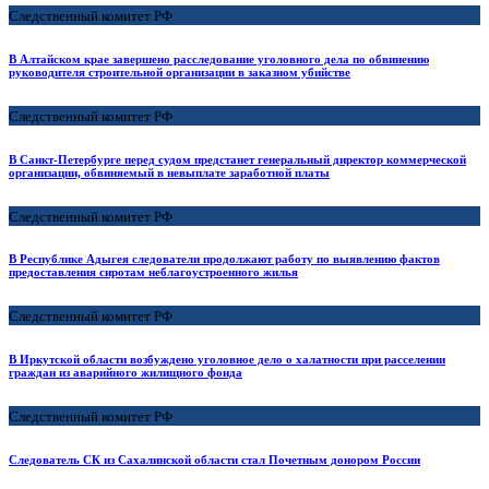
Следственный комитет РФ
В Алтайском крае завершено расследование уголовного дела по обвинению
руководителя строительной организации в заказном убийстве
Следственный комитет РФ
В Санкт-Петербурге перед судом предстанет генеральный директор коммерческой
организации, обвиняемый в невыплате заработной платы
Следственный комитет РФ
В Республике Адыгея следователи продолжают работу по выявлению фактов
предоставления сиротам неблагоустроенного жилья
Следственный комитет РФ
В Иркутской области возбуждено уголовное дело о халатности при расселении
граждан из аварийного жилищного фонда
Следственный комитет РФ
Следователь СК из Сахалинской области стал Почетным донором России