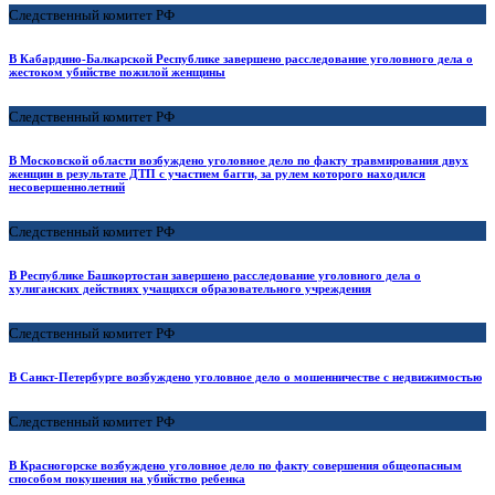
Следственный комитет РФ
В Кабардино-Балкарской Республике завершено расследование уголовного дела о
жестоком убийстве пожилой женщины
Следственный комитет РФ
В Московской области возбуждено уголовное дело по факту травмирования двух
женщин в результате ДТП с участием багги, за рулем которого находился
несовершеннолетний
Следственный комитет РФ
В Республике Башкортостан завершено расследование уголовного дела о
хулиганских действиях учащихся образовательного учреждения
Следственный комитет РФ
В Санкт-Петербурге возбуждено уголовное дело о мошенничестве с недвижимостью
Следственный комитет РФ
В Красногорске возбуждено уголовное дело по факту совершения общеопасным
способом покушения на убийство ребенка