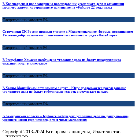
В Красноярском крае завершено расследование уголовного дела в отношении
местного жителя, совершившего покушение на убийство 22 года назад
Следственный комитет РФ
Сотрудники СК России приняли участие в Межрегиональном форуме, посвященном
15-летию добровольческого поисково-спасательного отряда «ЛизаАлерт»
Следственный комитет РФ
В Республике Хакасия возбуждено уголовное дело по факту ненадлежащего
оказания услуг в кинотеатре
Следственный комитет РФ
В Ханты-Мансийском автономном округе - Югре продолжается расследование
уголовного дела по факту гибели семи человек в результате пожара
Следственный комитет РФ
В Кемеровской области – Кузбассе возбуждено уголовное дело по факту пожара,
унесшего жизни трех человек, в том числе малолетних
Copyright
2013-2024 Все права защищены, Издательство