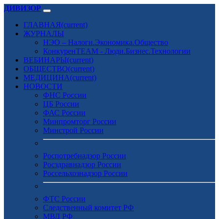
ДИВИЗОР
ГЛАВНАЯ
(current)
ЖУРНАЛЫ
НЭО – Налоги.Экономика.Общество
КонкуренTEAM - Люди.Бизнес.Технологии
ВЕБИНАРЫ
(current)
ОБЩЕСТВО
(current)
МЕДИЦИНА
(current)
НОВОСТИ
ФНС России
ЦБ России
ФАС России
Минпромторг России
Минстрой России
Роспотребнадзор России
Росздравнадзор России
Россельхознадзор России
ФТС России
Следственный комитет РФ
МВД РФ