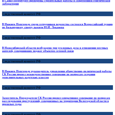
В Санкт-Петербурге проверены строительные работы в современной генетической
лаборатории
Следственный комитет РФ
В Нижнем Новгороде среди сотрудников ведомства состоялся Всероссийский турнир
по бильярдному спорту памяти Ю.И. Леканова
Следственный комитет РФ
В Новосибирской области возбуждено три уголовных дела в отношении местных
жителей, совершивших поджог объектов сотовой связи
Следственный комитет РФ
В Нижнем Новгороде руководитель управления общественно-политической работы
СК России провел межведомственное совещание по вопросам создания
дополнительных кадетских классов
Следственный комитет РФ
Заместитель Председателя СК России провел оперативное совещание по вопросам
расследования преступлений, совершенных на территории Вологодской области в
прошлые годы
Следственный комитет РФ