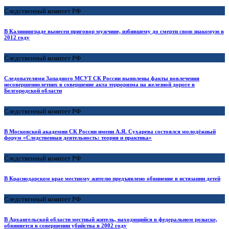
Следственный комитет РФ
В Калининграде вынесен приговор мужчине, избившему до смерти свою знакомую в
2012 году
Следственный комитет РФ
Следователями Западного МСУТ СК России выявлены факты вовлечения
несовершеннолетних в совершение акта терроризма на железной дороге в
Белгородской области
Следственный комитет РФ
В Московской академии СК России имени А.Я. Сухарева состоялся молодёжный
форум «Следственная деятельность: теория и практика»
Следственный комитет РФ
В Краснодарском крае местному жителю предъявлено обвинение в истязании детей
Следственный комитет РФ
В Архангельской области местный житель, находящийся в федеральном розыске,
обвиняется в совершении убийства в 2002 году