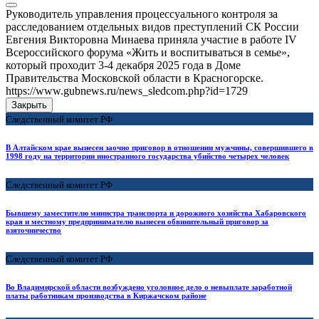
Руководитель управления процессуального контроля за
расследованием отдельных видов преступлений СК России
Евгения Викторовна Минаева приняла участие в работе IV
Всероссийского форума «Жить и воспитываться в семье»,
который проходит 3-4 декабря 2025 года в Доме
Правительства Московской области в Красногорске.
https://www.gubnews.ru/news_sledcom.php?id=1729
Закрыть
Следственный комитет РФ
В Алтайском крае вынесен заочно приговор в отношении мужчины, совершившего в
1998 году на территории иностранного государства убийство четырех человек
Следственный комитет РФ
Бывшему заместителю министра транспорта и дорожного хозяйства Хабаровского
края и местному предпринимателю вынесен обвинительный приговор за
взяточничество
Следственный комитет РФ
Во Владимирской области возбуждено уголовное дело о невыплате заработной
платы работникам производства в Киржачском районе