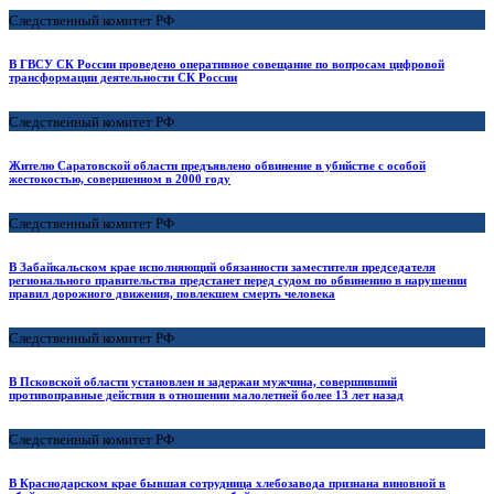
Следственный комитет РФ
В ГВСУ СК России проведено оперативное совещание по вопросам цифровой
трансформации деятельности СК России
Следственный комитет РФ
Жителю Саратовской области предъявлено обвинение в убийстве с особой
жестокостью, совершенном в 2000 году
Следственный комитет РФ
В Забайкальском крае исполняющий обязанности заместителя председателя
регионального правительства предстанет перед судом по обвинению в нарушении
правил дорожного движения, повлекшем смерть человека
Следственный комитет РФ
В Псковской области установлен и задержан мужчина, совершивший
противоправные действия в отношении малолетней более 13 лет назад
Следственный комитет РФ
В Краснодарском крае бывшая сотрудница хлебозавода признана виновной в