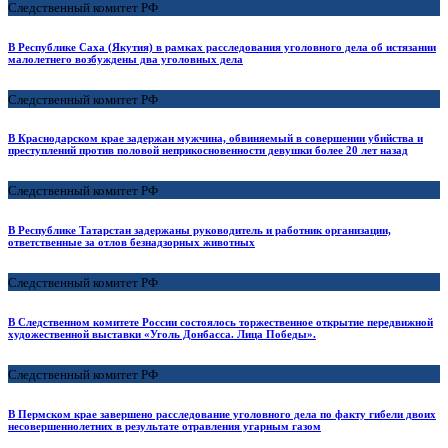
Следственный комитет РФ
В Республике Саха (Якутия) в рамках расследования уголовного дела об истязании
малолетнего возбуждены два уголовных дела
Следственный комитет РФ
В Краснодарском крае задержан мужчина, обвиняемый в совершении убийства и
преступлений против половой неприкосновенности девушки более 20 лет назад
Следственный комитет РФ
В Республике Татарстан задержаны руководитель и работник организации,
ответственные за отлов безнадзорных животных
Следственный комитет РФ
В Следственном комитете России состоялось торжественное открытие передвижной
художественной выставки «Уголь Донбасса. Лица Победы».
Следственный комитет РФ
В Пермском крае завершено расследование уголовного дела по факту гибели двоих
несовершеннолетних в результате отравления угарным газом