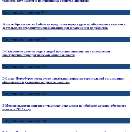
убийстве двух коллег и покушении на убийство директора
Следственный комитет РФ
Житель Архангельской области предстанет перед судом по обвинению в участии в
деятельности террористической организации и покушении на убийство
Следственный комитет РФ
В Ставрополе двое молодых людей признаны виновными в совершении
преступлений террористической направленности
Следственный комитет РФ
В Санкт-Петербурге перед судом предстанет директор строительной организации,
обвиняемый в уклонении от уплаты налогов
Следственный комитет РФ
В Москве вынесен приговор участнику покушения на убийство кассира обменного
пункта в 2002 году
Следственный комитет РФ