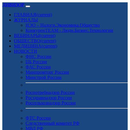
ДИВИЗОР
ГЛАВНАЯ
(current)
ЖУРНАЛЫ
НЭО – Налоги.Экономика.Общество
КонкуренTEAM - Люди.Бизнес.Технологии
ВЕБИНАРЫ
(current)
ОБЩЕСТВО
(current)
МЕДИЦИНА
(current)
НОВОСТИ
ФНС России
ЦБ России
ФАС России
Минпромторг России
Минстрой России
Роспотребнадзор России
Росздравнадзор России
Россельхознадзор России
ФТС России
Следственный комитет РФ
МВД РФ