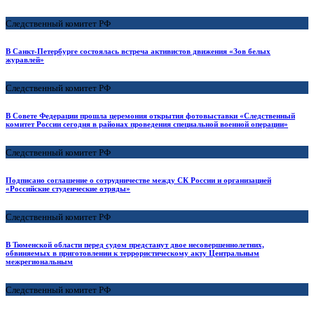
Следственный комитет РФ
В Санкт-Петербурге состоялась встреча активистов движения «Зов белых
журавлей»
Следственный комитет РФ
В Совете Федерации прошла церемония открытия фотовыставки «Следственный
комитет России сегодня в районах проведения специальной военной операции»
Следственный комитет РФ
Подписано соглашение о сотрудничестве между СК России и организацией
«Российские студенческие отряды»
Следственный комитет РФ
В Тюменской области перед судом предстанут двое несовершеннолетних,
обвиняемых в приготовлении к террористическому акту Центральным
межрегиональным
Следственный комитет РФ