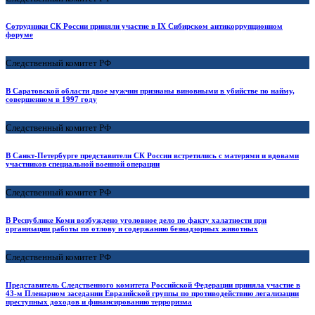
Сотрудники СК России приняли участие в IX Сибирском антикоррупционном
форуме
Следственный комитет РФ
В Саратовской области двое мужчин признаны виновными в убийстве по найму,
совершенном в 1997 году
Следственный комитет РФ
В Санкт-Петербурге представители СК России встретились с матерями и вдовами
участников специальной военной операции
Следственный комитет РФ
В Республике Коми возбуждено уголовное дело по факту халатности при
организации работы по отлову и содержанию безнадзорных животных
Следственный комитет РФ
Представитель Следственного комитета Российской Федерации приняла участие в
43-м Пленарном заседании Евразийской группы по противодействию легализации
преступных доходов и финансированию терроризма