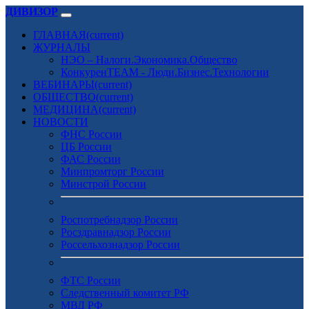
ДИВИЗОР
ГЛАВНАЯ
(current)
ЖУРНАЛЫ
НЭО – Налоги.Экономика.Общество
КонкуренTEAM - Люди.Бизнес.Технологии
ВЕБИНАРЫ
(current)
ОБЩЕСТВО
(current)
МЕДИЦИНА
(current)
НОВОСТИ
ФНС России
ЦБ России
ФАС России
Минпромторг России
Минстрой России
Роспотребнадзор России
Росздравнадзор России
Россельхознадзор России
ФТС России
Следственный комитет РФ
МВД РФ