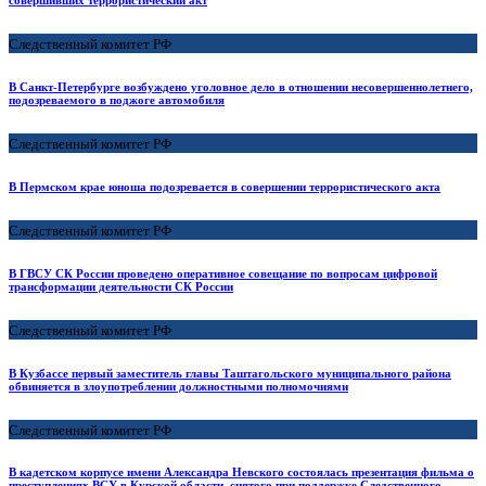
Следственный комитет РФ
В Санкт-Петербурге возбуждено уголовное дело в отношении несовершеннолетнего,
подозреваемого в поджоге автомобиля
Следственный комитет РФ
В Пермском крае юноша подозревается в совершении террористического акта
Следственный комитет РФ
В ГВСУ СК России проведено оперативное совещание по вопросам цифровой
трансформации деятельности СК России
Следственный комитет РФ
В Кузбассе первый заместитель главы Таштагольского муниципального района
обвиняется в злоупотреблении должностными полномочиями
Следственный комитет РФ
В кадетском корпусе имени Александра Невского состоялась презентация фильма о
преступлениях ВСУ в Курской области, снятого при поддержке Следственного