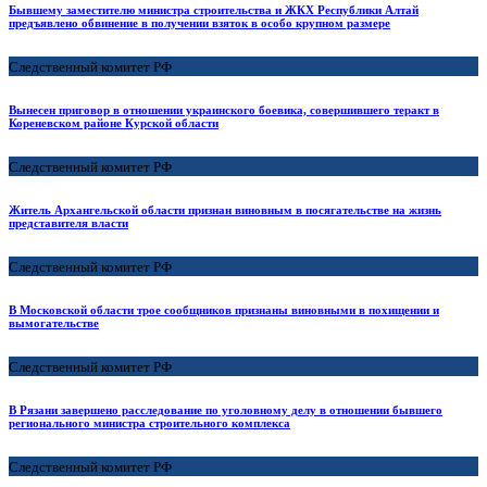
Бывшему заместителю министра строительства и ЖКХ Республики Алтай
предъявлено обвинение в получении взяток в особо крупном размере
Следственный комитет РФ
Вынесен приговор в отношении украинского боевика, совершившего теракт в
Кореневском районе Курской области
Следственный комитет РФ
Житель Архангельской области признан виновным в посягательстве на жизнь
представителя власти
Следственный комитет РФ
В Московской области трое сообщников признаны виновными в похищении и
вымогательстве
Следственный комитет РФ
В Рязани завершено расследование по уголовному делу в отношении бывшего
регионального министра строительного комплекса
Следственный комитет РФ