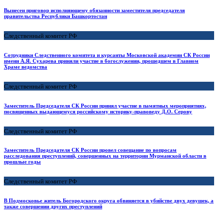
Вынесен приговор исполняющему обязанности заместителя председателя
правительства Республики Башкортостан
Следственный комитет РФ
Сотрудники Следственного комитета и курсанты Московской академии СК России
имени А.Я. Сухарева приняли участие в богослужении, прошедшем в Главном
Храме ведомства
Следственный комитет РФ
Заместитель Председателя СК России принял участие в памятных мероприятиях,
посвященных выдающемуся российскому историку-правоведу Д.О. Серову
Следственный комитет РФ
Заместитель Председателя СК России провел совещание по вопросам
расследования преступлений, совершенных на территории Мурманской области в
прошлые годы
Следственный комитет РФ
В Подмосковье житель Богородского округа обвиняется в убийстве двух девушек, а
также совершении других преступлений