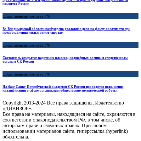
комитета России
Следственный комитет РФ
Во Владимирской области возбуждено уголовное дело по факту халатности при
предоставлении жилья детям-сиротам
Следственный комитет РФ
Состоялось открытие кадетских классов, подшефных военным следственным
органам СК России
Следственный комитет РФ
На базе Санкт-Петербургской академии СК России проводится повышение
квалификации в сфере организации общественно-политической работы
Copyright
2013-2024 Все права защищены, Издательство
«ДИВИЗОР».
Все права на материалы, находящиеся на сайте, охраняются в
соответствии с законодательством РФ, в том числе, об
авторском праве и смежных правах. При любом
использовании материалов сайта, гиперссылка (hyperlink)
обязательна.