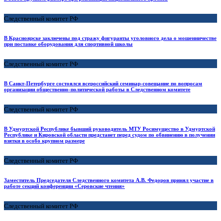
Следственный комитет РФ
В Красноярске заключены под стражу фигуранты уголовного дела о мошенничестве
при поставке оборудования для спортивной школы
Следственный комитет РФ
В Санкт-Петербурге состоялся всероссийский семинар-совещание по вопросам
организации общественно-политической работы в Следственном комитете
Следственный комитет РФ
В Удмуртской Республике бывший руководитель МТУ Росимущество в Удмуртской
Республике и Кировской области предстанет перед судом по обвинению в получении
взятки в особо крупном размере
Следственный комитет РФ
Заместитель Председателя Следственного комитета А.В. Федоров принял участие в
работе секций конференции «Серовские чтения»
Следственный комитет РФ