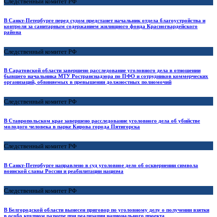
Следственный комитет РФ
В Санкт-Петербурге перед судом предстанет начальник отдела благоустройства и
контроля за санитарным содержанием жилищного фонда Красногвардейского
района
Следственный комитет РФ
В Саратовской области завершено расследование уголовного дела в отношении
бывшего начальника МТУ Ространснадзора по ПФО и сотрудников коммерческих
организаций, обвиняемых в превышении должностных полномочий
Следственный комитет РФ
В Ставропольском крае завершено расследование уголовного дела об убийстве
молодого человека в парке Кирова города Пятигорска
Следственный комитет РФ
В Санкт-Петербурге направлено в суд уголовное дело об осквернении символа
воинской славы России и реабилитации нацизма
Следственный комитет РФ
В Белгородской области вынесен приговор по уголовному делу о получении взятки
в особо крупном размере при реализации национального проекта