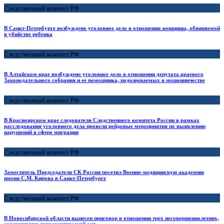
Следственный комитет РФ
В Санкт-Петербурге возбуждено уголовное дело в отношении женщины, обвиняемой
в убийстве ребенка
Следственный комитет РФ
В Алтайском крае возбуждено уголовное дело в отношении депутата краевого
Законодательного собрания и ее помощника, подозреваемых в мошенничестве
Следственный комитет РФ
В Красноярском крае следователи Следственного комитета России в рамках
расследования уголовного дела провели рейдовые мероприятия по выявлению
нарушений в сфере миграции
Следственный комитет РФ
Заместитель Председателя СК России посетил Военно-медицинскую академию
имени С.М. Кирова в Санкт-Петербурге
Следственный комитет РФ
В Новосибирской области вынесен приговор в отношении трех несовершеннолетних,
совершивших террористический акт