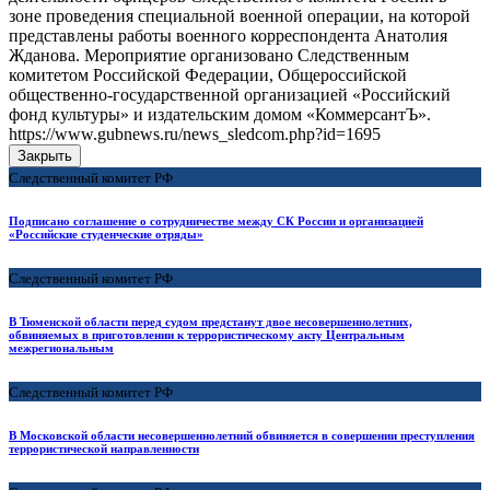
зоне проведения специальной военной операции, на которой
представлены работы военного корреспондента Анатолия
Жданова. Мероприятие организовано Следственным
комитетом Российской Федерации, Общероссийской
общественно-государственной организацией «Российский
фонд культуры» и издательским домом «КоммерсантЪ».
https://www.gubnews.ru/news_sledcom.php?id=1695
Закрыть
Следственный комитет РФ
Подписано соглашение о сотрудничестве между СК России и организацией
«Российские студенческие отряды»
Следственный комитет РФ
В Тюменской области перед судом предстанут двое несовершеннолетних,
обвиняемых в приготовлении к террористическому акту Центральным
межрегиональным
Следственный комитет РФ
В Московской области несовершеннолетний обвиняется в совершении преступления
террористической направленности