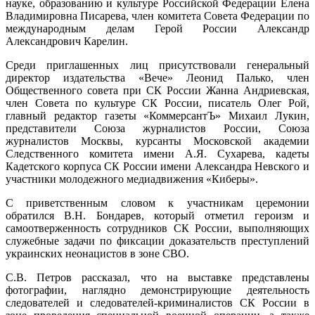
науке, образованию и культуре Российской Федерации Елена
Владимировна Писарева, член комитета Совета Федерации по
международным делам Герой России Александр
Александрович Карелин.
Среди приглашенных лиц присутствовали генеральный
директор издательства «Вече» Леонид Палько, член
Общественного совета при СК России Жанна Андриевская,
член Совета по культуре СК России, писатель Олег Рой,
главный редактор газеты «КоммерсантЪ» Михаил Лукин,
представители Союза журналистов России, Союза
журналистов Москвы, курсанты Московской академии
Следственного комитета имени А.Я. Сухарева, кадеты
Кадетского корпуса СК России имени Александра Невского и
участники молодежного медиадвижения «Киберы».
С приветственным словом к участникам церемонии
обратился В.Н. Бондарев, который отметил героизм и
самоотверженность сотрудников СК России, выполняющих
служебные задачи по фиксации доказательств преступлений
украинских неонацистов в зоне СВО.
С.В. Петров рассказал, что на выставке представлены
фотографии, наглядно демонстрирующие деятельность
следователей и следователей-криминалистов СК России в