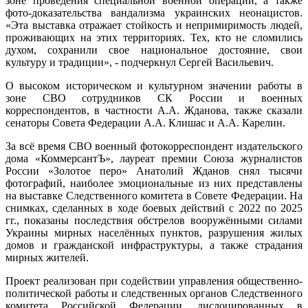
зоне проведения специальной военной операции, а также
фото-доказательства вандализма украинских неонацистов.
«Эта выставка отражает стойкость и непримиримость людей,
проживающих на этих территориях. Тех, кто не сломились
духом, сохранили свое национальное достояние, свои
культуру и традиции», - подчеркнул Сергей Васильевич.
О высоком историческом и культурном значении работы в
зоне СВО сотрудников СК России и военных
корреспондентов, в частности А.А. Жданова, также сказали
сенаторы Совета Федерации А.А. Клишас и А.А. Карелин.
За всё время СВО военный фотокорреспондент издательского
дома «КоммерсантЪ», лауреат премии Союза журналистов
России «Золотое перо» Анатолий Жданов снял тысячи
фотографий, наиболее эмоциональные из них представлены
на выставке Следственного комитета в Совете Федерации. На
снимках, сделанных в ходе боевых действий с 2022 по 2025
гг., показаны последствия обстрелов вооружёнными силами
Украины мирных населённых пунктов, разрушения жилых
домов и гражданской инфраструктуры, а также страдания
мирных жителей.
Проект реализован при содействии управления общественно-
политической работы и следственных органов Следственного
комитета Российской Федерации, дислоцированных в