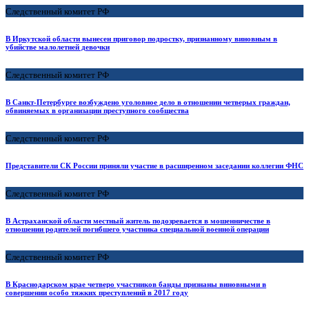
Следственный комитет РФ
В Иркутской области вынесен приговор подростку, признанному виновным в
убийстве малолетней девочки
Следственный комитет РФ
В Санкт-Петербурге возбуждено уголовное дело в отношении четверых граждан,
обвиняемых в организации преступного сообщества
Следственный комитет РФ
Представители СК России приняли участие в расширенном заседании коллегии ФНС
Следственный комитет РФ
В Астраханской области местный житель подозревается в мошенничестве в
отношении родителей погибшего участника специальной военной операции
Следственный комитет РФ
В Краснодарском крае четверо участников банды признаны виновными в
совершении особо тяжких преступлений в 2017 году