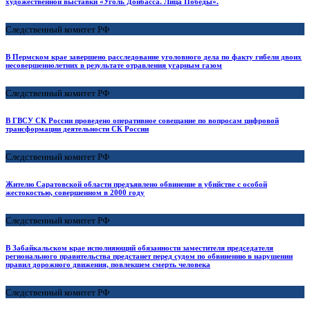
художественной выставки «Уголь Донбасса. Лица Победы».
Следственный комитет РФ
В Пермском крае завершено расследование уголовного дела по факту гибели двоих
несовершеннолетних в результате отравления угарным газом
Следственный комитет РФ
В ГВСУ СК России проведено оперативное совещание по вопросам цифровой
трансформации деятельности СК России
Следственный комитет РФ
Жителю Саратовской области предъявлено обвинение в убийстве с особой
жестокостью, совершенном в 2000 году
Следственный комитет РФ
В Забайкальском крае исполняющий обязанности заместителя председателя
регионального правительства предстанет перед судом по обвинению в нарушении
правил дорожного движения, повлекшем смерть человека
Следственный комитет РФ