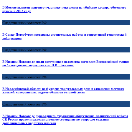
В Москве вынесен приговор участнику покушения на убийство кассира обменного
пункта в 2002 году
Следственный комитет РФ
В Санкт-Петербурге проверены строительные работы в современной генетической
лаборатории
Следственный комитет РФ
В Нижнем Новгороде среди сотрудников ведомства состоялся Всероссийский турнир
по бильярдному спорту памяти Ю.И. Леканова
Следственный комитет РФ
В Новосибирской области возбуждено три уголовных дела в отношении местных
жителей, совершивших поджог объектов сотовой связи
Следственный комитет РФ
В Нижнем Новгороде руководитель управления общественно-политической работы
СК России провел межведомственное совещание по вопросам создания
дополнительных кадетских классов