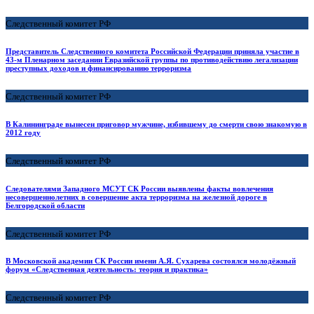
Следственный комитет РФ
Представитель Следственного комитета Российской Федерации приняла участие в
43-м Пленарном заседании Евразийской группы по противодействию легализации
преступных доходов и финансированию терроризма
Следственный комитет РФ
В Калининграде вынесен приговор мужчине, избившему до смерти свою знакомую в
2012 году
Следственный комитет РФ
Следователями Западного МСУТ СК России выявлены факты вовлечения
несовершеннолетних в совершение акта терроризма на железной дороге в
Белгородской области
Следственный комитет РФ
В Московской академии СК России имени А.Я. Сухарева состоялся молодёжный
форум «Следственная деятельность: теория и практика»
Следственный комитет РФ