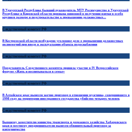
В Удмуртской Республике бывший руководитель МТУ Росимущество в Удмуртской
Республике и Кировской области признана виновной в получении взятки в особо
крупном размере и подстрекательстве к превышению должностных...
Следственный комитет РФ
В Костромской области возбуждено уголовное дело о превышении должностных
полномочий при вводе в эксплуатацию объекта водоснабжения
Следственный комитет РФ
Представитель Следственного комитета приняла участие в IV Всероссийском
форуме «Жить и воспитываться в семье»
Следственный комитет РФ
В Алтайском крае вынесен заочно приговор в отношении мужчины, совершившего в
1998 году на территории иностранного государства убийство четырех человек
Следственный комитет РФ
Бывшему заместителю министра транспорта и дорожного хозяйства Хабаровского
края и местному предпринимателю вынесен обвинительный приговор за
взяточничество