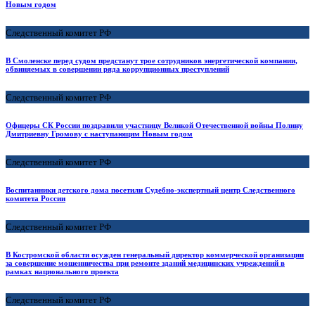
Новым годом
Следственный комитет РФ
В Смоленске перед судом предстанут трое сотрудников энергетической компании,
обвиняемых в совершении ряда коррупционных преступлений
Следственный комитет РФ
Офицеры СК России поздравили участницу Великой Отечественной войны Полину
Дмитриевну Громову с наступающим Новым годом
Следственный комитет РФ
Воспитанники детского дома посетили Судебно-экспертный центр Следственного
комитета России
Следственный комитет РФ
В Костромской области осужден генеральный директор коммерческой организации
за совершение мошенничества при ремонте зданий медицинских учреждений в
рамках национального проекта
Следственный комитет РФ