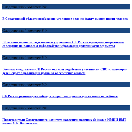
Следственный комитет РФ
В Саратовской области возбуждено уголовное дело по факту смерти шести человек
Следственный комитет РФ
В Главном военном следственном управлении СК России проведено оперативное
совещание по вопросам цифровой трансформации деятельности ведомства
Следственный комитет РФ
Военные следователи СК России оказали содействие участникам СВО из категории
детей-сирот в реализации права на обеспечение жильем
Следственный комитет РФ
СК России рекомендует соблюдать простые правила при катании на тюбинге
Следственный комитет РФ
Представители Следственного комитета навестили раненых бойцов в НМИЦ ВМТ
имени А.А. Вишневского