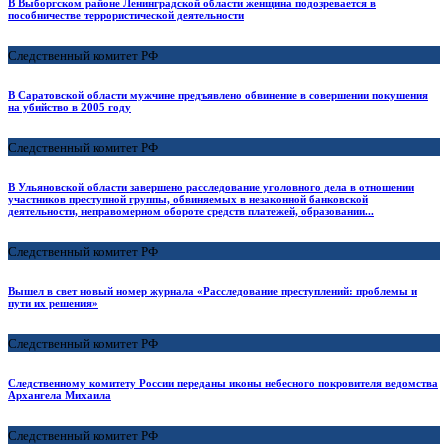
В Выборгском районе Ленинградской области женщина подозревается в
пособничестве террористической деятельности
Следственный комитет РФ
В Саратовской области мужчине предъявлено обвинение в совершении покушения
на убийство в 2005 году
Следственный комитет РФ
В Ульяновской области завершено расследование уголовного дела в отношении
участников преступной группы, обвиняемых в незаконной банковской
деятельности, неправомерном обороте средств платежей, образовании...
Следственный комитет РФ
Вышел в свет новый номер журнала «Расследование преступлений: проблемы и
пути их решения»
Следственный комитет РФ
Следственному комитету России переданы иконы небесного покровителя ведомства
Архангела Михаила
Следственный комитет РФ