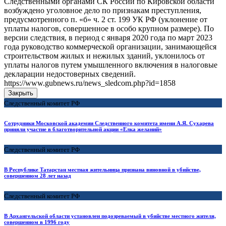
Следственными органами СК России по Кировской области
возбуждено уголовное дело по признакам преступления,
предусмотренного п. «б» ч. 2 ст. 199 УК РФ (уклонение от
уплаты налогов, совершенное в особо крупном размере). По
версии следствия, в период с января 2020 года по март 2023
года руководство коммерческой организации, занимающейся
строительством жилых и нежилых зданий, уклонилось от
уплаты налогов путем умышленного включения в налоговые
декларации недостоверных сведений.
https://www.gubnews.ru/news_sledcom.php?id=1858
Закрыть
Следственный комитет РФ
Сотрудники Московской академии Следственного комитета имени А.Я. Сухарева
приняли участие в благотворительной акции «Елка желаний»
Следственный комитет РФ
В Республике Татарстан местная жительница признана виновной в убийстве,
совершенном 28 лет назад
Следственный комитет РФ
В Архангельской области установлен подозреваемый в убийстве местного жителя,
совершенном в 1996 году