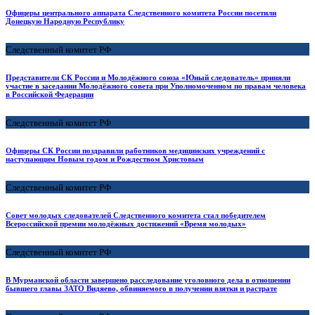
Офицеры центрального аппарата Следственного комитета России посетили
Донецкую Народную Республику
Следственный комитет РФ
Представители СК России и Молодёжного союза «Юный следователь» приняли
участие в заседании Молодёжного совета при Уполномоченном по правам человека
в Российской Федерации
Следственный комитет РФ
Офицеры СК России поздравили работников медицинских учреждений с
наступающим Новым годом и Рождеством Христовым
Следственный комитет РФ
Совет молодых следователей Следственного комитета стал победителем
Всероссийской премии молодёжных достижений «Время молодых»
Следственный комитет РФ
В Мурманской области завершено расследование уголовного дела в отношении
бывшего главы ЗАТО Видяево, обвиняемого в получении взятки и растрате