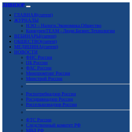
ДИВИЗОР
ГЛАВНАЯ
(current)
ЖУРНАЛЫ
НЭО – Налоги.Экономика.Общество
КонкуренTEAM - Люди.Бизнес.Технологии
ВЕБИНАРЫ
(current)
ОБЩЕСТВО
(current)
МЕДИЦИНА
(current)
НОВОСТИ
ФНС России
ЦБ России
ФАС России
Минпромторг России
Минстрой России
Роспотребнадзор России
Росздравнадзор России
Россельхознадзор России
ФТС России
Следственный комитет РФ
МВД РФ