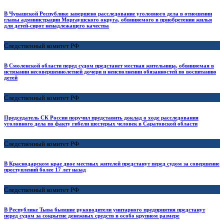
В Чувашской Республике завершено расследование уголовного дела в отношении
главы администрации Моргаушского округа, обвиняемого в приобретении жилья
для детей-сирот ненадлежащего качества
Следственный комитет РФ
В Смоленской области перед судом предстанет местная жительница, обвиняемая в
истязании несовершеннолетней дочери и неисполнении обязанностей по воспитанию
детей
Следственный комитет РФ
Председатель СК России поручил представить доклад о ходе расследования
уголовного дела по факту гибели шестерых человек в Саратовской области
Следственный комитет РФ
В Краснодарском крае двое местных жителей предстанут перед судом за совершение
преступлений более 17 лет назад
Следственный комитет РФ
В Республике Тыва бывшие руководители унитарного предприятия предстанут
перед судом за сокрытие денежных средств в особо крупном размере