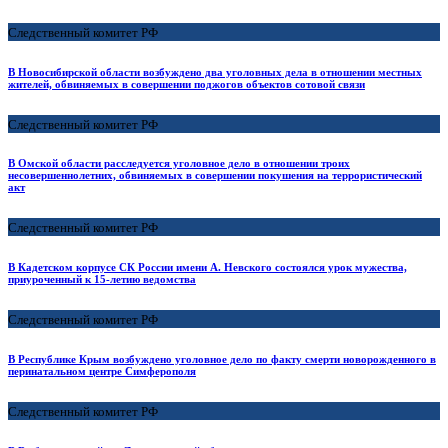
Следственный комитет РФ
В Новосибирской области возбуждено два уголовных дела в отношении местных
жителей, обвиняемых в совершении поджогов объектов сотовой связи
Следственный комитет РФ
В Омской области расследуется уголовное дело в отношении троих
несовершеннолетних, обвиняемых в совершении покушения на террористический
акт
Следственный комитет РФ
В Кадетском корпусе СК России имени А. Невского состоялся урок мужества,
приуроченный к 15-летию ведомства
Следственный комитет РФ
В Республике Крым возбуждено уголовное дело по факту смерти новорожденного в
перинатальном центре Симферополя
Следственный комитет РФ