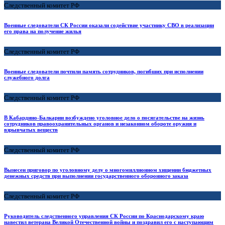
Следственный комитет РФ
Военные следователи СК России оказали содействие участнику СВО в реализации
его права на получение жилья
Следственный комитет РФ
Военные следователи почтили память сотрудников, погибших при исполнении
служебного долга
Следственный комитет РФ
В Кабардино-Балкарии возбуждено уголовное дело о посягательстве на жизнь
сотрудников правоохранительных органов и незаконном обороте оружия и
взрывчатых веществ
Следственный комитет РФ
Вынесен приговор по уголовному делу о многомиллионном хищении бюджетных
денежных средств при выполнении государственного оборонного заказа
Следственный комитет РФ
Руководитель следственного управления СК России по Краснодарскому краю
навестил ветерана Великой Отечественной войны и поздравил его с наступающим