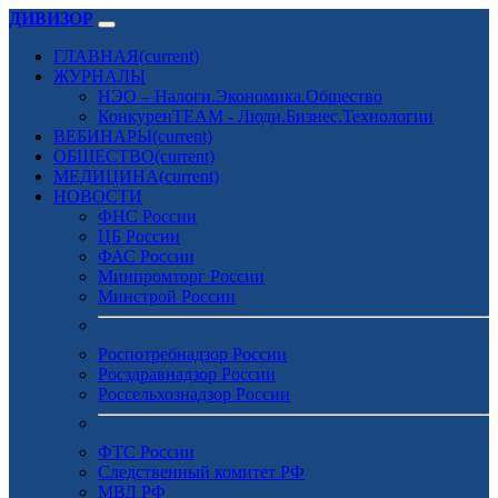
ДИВИЗОР
ГЛАВНАЯ
(current)
ЖУРНАЛЫ
НЭО – Налоги.Экономика.Общество
КонкуренTEAM - Люди.Бизнес.Технологии
ВЕБИНАРЫ
(current)
ОБЩЕСТВО
(current)
МЕДИЦИНА
(current)
НОВОСТИ
ФНС России
ЦБ России
ФАС России
Минпромторг России
Минстрой России
Роспотребнадзор России
Росздравнадзор России
Россельхознадзор России
ФТС России
Следственный комитет РФ
МВД РФ