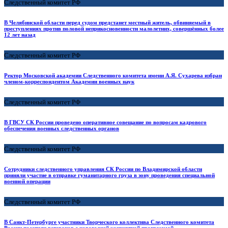
Следственный комитет РФ
В Челябинской области перед судом предстанет местный житель, обвиняемый в
преступлениях против половой неприкосновенности малолетних, совершённых более
12 лет назад
Следственный комитет РФ
Ректор Московской академии Следственного комитета имени А.Я. Сухарева избран
членом-корреспондентом Академии военных наук
Следственный комитет РФ
В ГВСУ СК России проведено оперативное совещание по вопросам кадрового
обеспечения военных следственных органов
Следственный комитет РФ
Сотрудники следственного управления СК России по Владимирской области
приняли участие в отправке гуманитарного груза в зону проведения специальной
военной операции
Следственный комитет РФ
В Санкт-Петербурге участники Творческого коллектива Следственного комитета
России посетили ветеранов с новогодней концертной программой