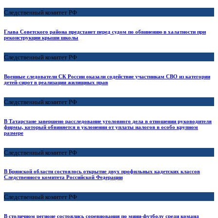
Следственный комитет РФ
Глава Советского района предстанет перед судом по обвинению в халатности при
реконструкции крыши школы
Следственный комитет РФ
Военные следователи СК России оказали содействие участникам СВО из категории
детей-сирот в реализации жилищных прав
Следственный комитет РФ
В Татарстане завершено расследование уголовного дела в отношении руководителя
фирмы, который обвиняется в уклонении от уплаты налогов в особо крупном
размере
Следственный комитет РФ
В Брянской области состоялось открытие двух профильных кадетских классов
Следственного комитета Российской Федерации
Следственный комитет РФ
В столичном регионе состоялись соревнования по мини-футболу среди команд