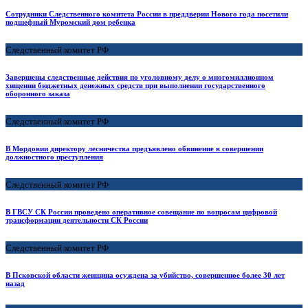
Сотрудники Следственного комитета России в преддверии Нового года посетили
подшефный Муромский дом ребенка
Следственный комитет РФ
Завершены следственные действия по уголовному делу о многомиллионном
хищении бюджетных денежных средств при выполнении государственного
оборонного заказа
Следственный комитет РФ
В Мордовии директору лесничества предъявлено обвинение в совершении
должностного преступления
Следственный комитет РФ
В ГВСУ СК России проведено оперативное совещание по вопросам цифровой
трансформации деятельности СК России
Следственный комитет РФ
В Псковской области женщина осуждена за убийство, совершенное более 30 лет
назад