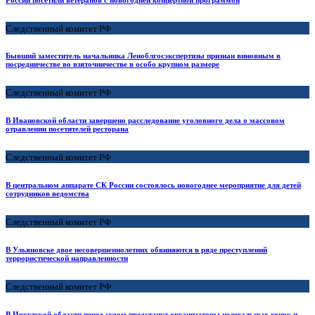
Следственный комитет РФ
Бывший заместитель начальника Леноблгосэкспертизы признан виновным в
посредничестве во взяточничестве в особо крупном размере
Следственный комитет РФ
В Ивановской области завершено расследование уголовного дела о массовом
отравлении посетителей ресторана
Следственный комитет РФ
В центральном аппарате СК России состоялось новогоднее мероприятие для детей
сотрудников ведомства
Следственный комитет РФ
В Ульяновске двое несовершеннолетних обвиняются в ряде преступлений
террористической направленности
Следственный комитет РФ
В Иркутской области перед судом предстанут организаторы нелегальных гонок и