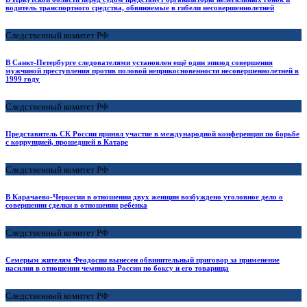
водитель транспортного средства, обвиняемые в гибели несовершеннолетней
Следственный комитет РФ
В Санкт-Петербурге следователями установлен ещё один эпизод совершения
мужчиной преступления против половой неприкосновенности несовершеннолетней в
1999 году
Следственный комитет РФ
Представитель СК России принял участие в международной конференции по борьбе
с коррупцией, прошедшей в Катаре
Следственный комитет РФ
В Карачаево-Черкесии в отношении двух женщин возбуждено уголовное дело о
совершении сделки в отношении ребенка
Следственный комитет РФ
Семерым жителям Феодосии вынесен обвинительный приговор за применение
насилия в отношении чемпиона России по боксу и его товарища
Следственный комитет РФ