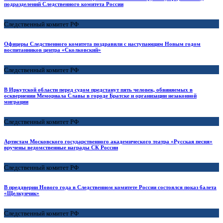
подразделений Следственного комитета России
Следственный комитет РФ
Офицеры Следственного комитета поздравили с наступающим Новым годом
воспитанников центра «Сколковский»
Следственный комитет РФ
В Иркутской области перед судом предстанут пять человек, обвиняемых в
осквернении Мемориала Славы в городе Братске и организации незаконной
миграции
Следственный комитет РФ
Артистам Московского государственного академического театра «Русская песня»
вручены ведомственные награды СК России
Следственный комитет РФ
В преддверии Нового года в Следственном комитете России состоялся показ балета
«Щелкунчик»
Следственный комитет РФ