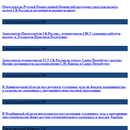
Предстоятель Русской Православной Церкви поблагодарил севастопольского
кадета СК России за подаренную вышитую икону
Следственный комитет РФ
Заместитель Председателя СК России – руководитель ГВСУ совершил рабочую
поездку в Луганскую Народную Республику
Следственный комитет РФ
Заместитель руководителя ГСУ СК России по городу Санкт-Петербургу посетил
Военно-медицинскую академию имени С.М. Кирова в Санкт-Петербурге
Следственный комитет РФ
В Ленинградской области расследуются уголовные дела по фактам мошенничества
и халатности, связанным с нарушением прав местной жительницы
Следственный комитет РФ
В Челябинской области продолжается расследование уголовного дела о нарушениях
при строительстве физкультурно-оздоровительного комплекса в поселке Джабык
Следственный комитет РФ