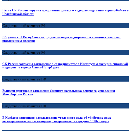
Глава СК России поручил представить доклад о ходе расследования серии убийств в
Челябинской области
Следственный комитет РФ
В Чувашской Республике сотрудник полиции подозревается в вымогательстве с
применением насилия
Следственный комитет РФ
СК России заключил соглашение о сотрудничестве с Институтом экспериментальной
медицины в городе Санкт-Петербурге
Следственный комитет РФ
Вынесен приговор в отношении бывшего начальника вещевого управления
Минобороны России
Следственный комитет РФ
В Кузбассе завершено расследование уголовного дела об убийствах двух
несовершеннолетних и женщины, совершенных в середине 1990-х годов