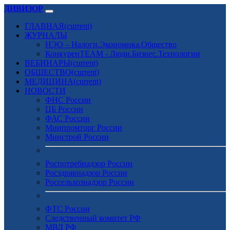
ДИВИЗОР
ГЛАВНАЯ
(current)
ЖУРНАЛЫ
НЭО – Налоги.Экономика.Общество
КонкуренTEAM - Люди.Бизнес.Технологии
ВЕБИНАРЫ
(current)
ОБЩЕСТВО
(current)
МЕДИЦИНА
(current)
НОВОСТИ
ФНС России
ЦБ России
ФАС России
Минпромторг России
Минстрой России
Роспотребнадзор России
Росздравнадзор России
Россельхознадзор России
ФТС России
Следственный комитет РФ
МВД РФ