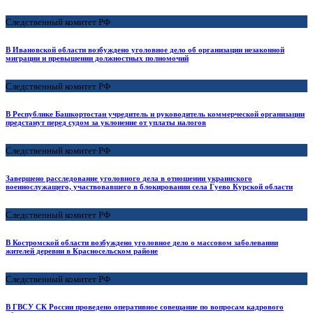
Следственный комитет РФ
В Ивановской области возбуждено уголовное дело об организации незаконной
миграции и превышении должностных полномочий
Следственный комитет РФ
В Республике Башкортостан учредитель и руководитель коммерческой организации
предстанут перед судом за уклонение от уплаты налогов
Следственный комитет РФ
Завершено расследование уголовного дела в отношении украинского
военнослужащего, участвовавшего в блокировании села Гуево Курской области
Следственный комитет РФ
В Костромской области возбуждено уголовное дело о массовом заболевании
жителей деревни в Красносельском районе
Следственный комитет РФ
В ГВСУ СК России проведено оперативное совещание по вопросам кадрового