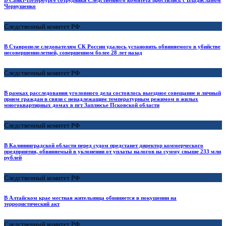
В Санкт-Петербурге сотрудники Следственного комитета простились с Владиславом
Чернушенко
Следственный комитет РФ
В Ставрополе следователям СК России удалось установить обвиняемого в убийстве
несовершеннолетней, совершенном более 28 лет назад
Следственный комитет РФ
В рамках расследования уголовного дела состоялось выездное совещание и личный
прием граждан в связи с ненадлежащим температурным режимом в жилых
многоквартирных домах в пгт Заплюсье Псковской области
Следственный комитет РФ
В Калининградской области перед судом предстанет директор коммерческого
предприятия, обвиняемый в уклонении от уплаты налогов на сумму свыше 233 млн
рублей
Следственный комитет РФ
В Алтайском крае местная жительница обвиняется в покушении на
террористический акт
Следственный комитет РФ