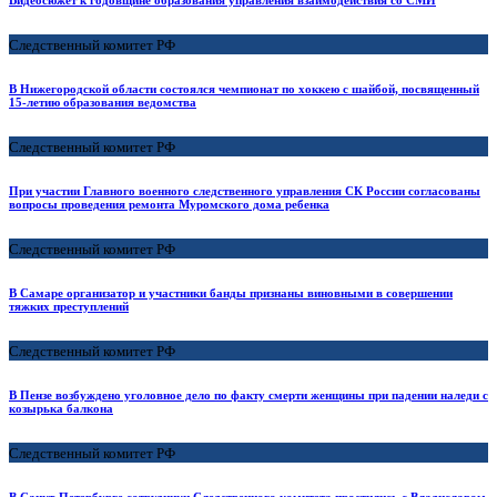
Видеосюжет к годовщине образования управления взаимодействия со СМИ
Следственный комитет РФ
В Нижегородской области состоялся чемпионат по хоккею с шайбой, посвященный
15-летию образования ведомства
Следственный комитет РФ
При участии Главного военного следственного управления СК России согласованы
вопросы проведения ремонта Муромского дома ребенка
Следственный комитет РФ
В Самаре организатор и участники банды признаны виновными в совершении
тяжких преступлений
Следственный комитет РФ
В Пензе возбуждено уголовное дело по факту смерти женщины при падении наледи с
козырька балкона
Следственный комитет РФ