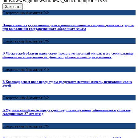
https://www.gubnews.ru/news_sledcom.php?id=1933
Закрыть
Следственный комитет РФ
Направлены в суд уголовные дела о многомиллионном хищении денежных средств
при выполнении государственного оборонного заказа
Следственный комитет РФ
В Московской области перед судом предстанет местный житель и его сожительница,
обвиняемые в покушении на убийство ребенка и иных преступлениях
Следственный комитет РФ
В Краснодарском крае перед судом предстанет местный житель, истязавший своих
детей
Следственный комитет РФ
В Мурманской области перед судом предстанет мужчина, обвиняемый в убийстве,
совершенном 27 лет назад
Следственный комитет РФ