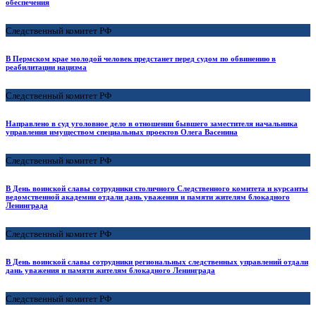
обеспечения
Следственный комитет РФ
В Пермском крае молодой человек предстанет перед судом по обвинению в
реабилитации нацизма
Следственный комитет РФ
Направлено в суд уголовное дело в отношении бывшего заместителя начальника
управления имуществом специальных проектов Олега Васенина
Следственный комитет РФ
В День воинской славы сотрудники столичного Следственного комитета и курсанты
ведомственной академии отдали дань уважения и памяти жителям блокадного
Ленинграда
Следственный комитет РФ
В День воинской славы сотрудники региональных следственных управлений отдали
дань уважения и памяти жителям блокадного Ленинграда
Следственный комитет РФ