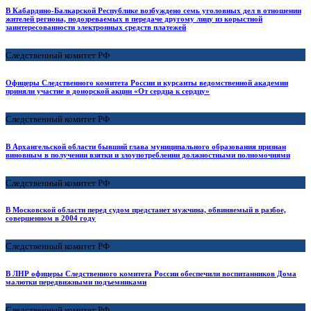
В Кабардино-Балкарской Республике возбуждено семь уголовных дел в отношении
жителей региона, подозреваемых в передаче другому лицу из корыстной
заинтересованности электронных средств платежей
Следственный комитет РФ
Офицеры Следственного комитета России и курсанты ведомственной академии
приняли участие в донорской акции «От сердца к сердцу»
Следственный комитет РФ
В Архангельской области бывший глава муниципального образования признан
виновным в получении взятки и злоупотреблении должностными полномочиями
Следственный комитет РФ
В Московской области перед судом предстанет мужчина, обвиняемый в разбое,
совершенном в 2004 году
Следственный комитет РФ
В ЛНР офицеры Следственного комитета России обеспечили воспитанников Дома
малютки передвижными подъемниками
Следственный комитет РФ