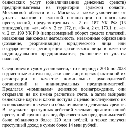
банковских услуг (обналичиванию денежных средств)
предпринимателям на территории Тульской области,
Московской области и г. Москвы, а также уклонению от
уплаты налогов с тульской организации по признакам
преступлений, предусмотренных ч. 2 ст. 187 УК РФ (13
эпизодов), пп. «а», «б» ч. 2 ст. 172, п. «б» ч. 2 ст. 173.1, п. «а»
ч. 2 ст. 199 УК РФ (неправомерный оборот средств платежей,
незаконная банковская деятельность, н
езаконные образование
(создание, реорганизация) юридического лица или
государственная регистрация физического лица в качестве
индивидуального предпринимателя, уклонение от уплаты
налогов)
.
Следствием и судом установлено, что в период с 2016 по 2023
год местные жители подыскивали лиц в целях фиктивной их
регистрации в качестве номинальных руководителей
организаций и индивидуальных предпринимателей.
Предлагая «номиналам» денежное вознаграждение, они
открывали на их имена расчетные счета, а затем забирали
банковские карты и ключи доступа с целью последующего их
использования в схеме по обналичиванию денежных средств.
В результате преступных действий членами организованной
преступной группы для недобросовестных предпринимателей
было обналичено более 120 млн рублей, а также получен
преступный доход в сумме более 14 млн рублей.