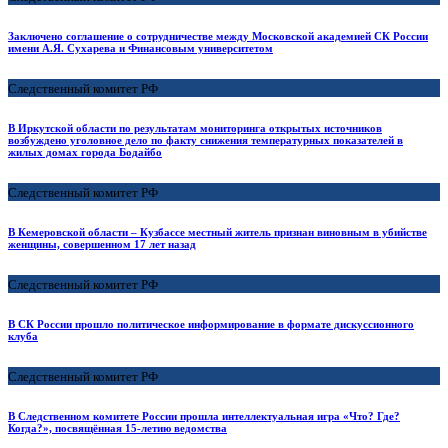
Заключено соглашение о сотрудничестве между Московской академией СК России
имени А.Я. Сухарева и Финансовым университетом
Следственный комитет РФ
В Иркутской области по результатам мониторинга открытых источников
возбуждено уголовное дело по факту снижения температурных показателей в
жилых домах города Бодайбо
Следственный комитет РФ
В Кемеровской области – Кузбассе местный житель признан виновным в убийстве
женщины, совершенном 17 лет назад
Следственный комитет РФ
В СК России прошло политическое информирование в формате дискуссионного
клуба
Следственный комитет РФ
В Следственном комитете России прошла интеллектуальная игра «Что? Где?
Когда?», посвящённая 15-летию ведомства