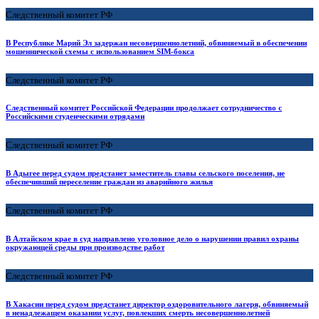
Следственный комитет РФ
В Республике Марий Эл задержан несовершеннолетний, обвиняемый в обеспечении
мошеннической схемы с использованием SIM-бокса
Следственный комитет РФ
Следственный комитет Российской Федерации продолжает сотрудничество с
Российскими студенческими отрядами
Следственный комитет РФ
В Адыгее перед судом предстанет заместитель главы сельского поселения, не
обеспечивший переселение граждан из аварийного жилья
Следственный комитет РФ
В Алтайском крае в суд направлено уголовное дело о нарушении правил охраны
окружающей среды при производстве работ
Следственный комитет РФ
В Хакасии перед судом предстанет директор оздоровительного лагеря, обвиняемый
в ненадлежащем оказании услуг, повлекших смерть несовершеннолетней