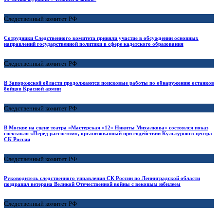
Следственный комитет РФ
Сотрудники Следственного комитета приняли участие в обсуждении основных
направлений государственной политики в сфере кадетского образования
Следственный комитет РФ
В Запорожской области продолжаются поисковые работы по обнаружению останков
бойцов Красной армии
Следственный комитет РФ
В Москве на сцене театра «Мастерская «12» Никиты Михалкова» состоялся показ
спектакля «Перед рассветом», организованный при содействии Культурного центра
СК России
Следственный комитет РФ
Руководитель следственного управления СК России по Ленинградской области
поздравил ветерана Великой Отечественной войны с вековым юбилеем
Следственный комитет РФ