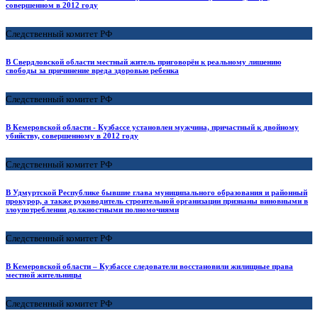
совершенном в 2012 году
Следственный комитет РФ
В Свердловской области местный житель приговорён к реальному лишению
свободы за причинение вреда здоровью ребенка
Следственный комитет РФ
В Кемеровской области - Кузбассе установлен мужчина, причастный к двойному
убийству, совершенному в 2012 году
Следственный комитет РФ
В Удмуртской Республике бывшие глава муниципального образования и районный
прокурор, а также руководитель строительной организации признаны виновными в
злоупотреблении должностными полномочиями
Следственный комитет РФ
В Кемеровской области – Кузбассе следователи восстановили жилищные права
местной жительницы
Следственный комитет РФ