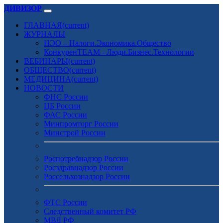
ДИВИЗОР
ГЛАВНАЯ
(current)
ЖУРНАЛЫ
НЭО – Налоги.Экономика.Общество
КонкуренTEAM - Люди.Бизнес.Технологии
ВЕБИНАРЫ
(current)
ОБЩЕСТВО
(current)
МЕДИЦИНА
(current)
НОВОСТИ
ФНС России
ЦБ России
ФАС России
Минпромторг России
Минстрой России
Роспотребнадзор России
Росздравнадзор России
Россельхознадзор России
ФТС России
Следственный комитет РФ
МВД РФ