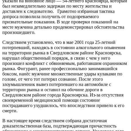
указали на виновное лицо — 54‑летнего красноярца, который
был незамедлительно задержан по месту жительства и
доставлен к следователю. Грамотно избранная тактика
допроса позволила получить от подозреваемого
признательные показания. В ходе проверки показаний на
месте мужчина детально продемонстрировал обстоятельства
произошедшего.
Следствием установлено, что в мае 2001 года 25‑летний
потерпевший, находясь в состоянии алкогольного опьянения
на территории рынка в Свердловском районе Красноярска,
нарушал общественный порядок, в связи с чем у него
произошел конфликт с обвиняемым, работавшим охранником
рынка. Фигурант, ранее профессионально занимавшийся
боксом, нанёс мужчине множественные удары кулаками по
голове, от чего тот потерял сознание. После этого
злоумышленник вывез потерпевшего на автомобиле с
территории рынка и оставил на обочине дороги в
Свердловском районе города Красноярска. Из‑за отсутствия
своевременной медицинской помощи состояние
пострадавшего ухудшилось, что впоследствии привело к его
смерти.
В настоящее время следствием собрана достаточная
доказательственная база, подтверждающая причастность