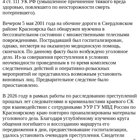
4 ст. 111 УК РФ (умышленное причинение тяжкого вреда
здоровью, повлекшего по неосторожности смерть
потерпевшего).
Вечером 5 мая 2001 года на обочине дороги в Свердловском
районе Красноярска был обнаружен мужчина в
бессознательном состоянии с множественными телесными
повреждениями. Пострадавший был госпитализирован,
однако, несмотря на оказанную медицинскую помощь,
скончался. По данному факту было возбуждено уголовное
дело. Из-за совершения преступления в условиях
неочевидности проведенным в то время комплексом
следственных действий и оперативно-розыскных
мероприятий не представилось возможным установить
виновных лиц. Предварительное следствие было
приостановлено.
В 2026 году в рамках работы по расследованию преступлений
прошлых лет следователями и криминалистами краевого СК
при взаимодействии с сотрудниками УУР ГУ МВД России по
Красноярскому краю повторно проанализированы материалы
уголовного дела. Благодаря углублённому изучению круга
общения погибшего и воссозданию маршрута его
передвижения в дни, предшествовавшие госпитализации,
удалось установить очевидцев преступления. Свидетели