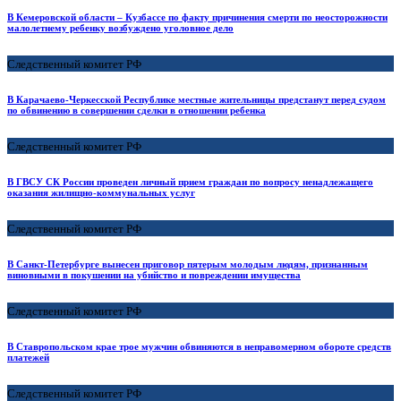
В Кемеровской области – Кузбассе по факту причинения смерти по неосторожности
малолетнему ребенку возбуждено уголовное дело
Следственный комитет РФ
В Карачаево-Черкесской Республике местные жительницы предстанут перед судом
по обвинению в совершении сделки в отношении ребенка
Следственный комитет РФ
В ГВСУ СК России проведен личный прием граждан по вопросу ненадлежащего
оказания жилищно-коммунальных услуг
Следственный комитет РФ
В Санкт-Петербурге вынесен приговор пятерым молодым людям, признанным
виновными в покушении на убийство и повреждении имущества
Следственный комитет РФ
В Ставропольском крае трое мужчин обвиняются в неправомерном обороте средств
платежей
Следственный комитет РФ