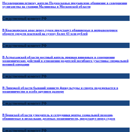
Несовершеннолетнему жителю Подмосковья предъявлено обвинение в совершении
хулиганства на станции Малиновка в Московской области
Следственный комитет РФ
В Красноярском крае перед судом предстанут обвиняемые в неправомерном
обороте средств платежей на сумму более 43 млн рублей
Следственный комитет РФ
В Астраханской области местный житель признан виновным в совершении
мошеннических действий в отношении родителей погибшего участника специальной
военной операции
Следственный комитет РФ
В Липецкой области бывший министр физкультуры и спорта подозревается в
мошенничестве в особо крупном размере
Следственный комитет РФ
В Брянской области учредитель и сотрудники центра социальной помощи,
обвиняемые в нескольких десятках мошенничеств, предстанут перед судом
Следственный комитет РФ