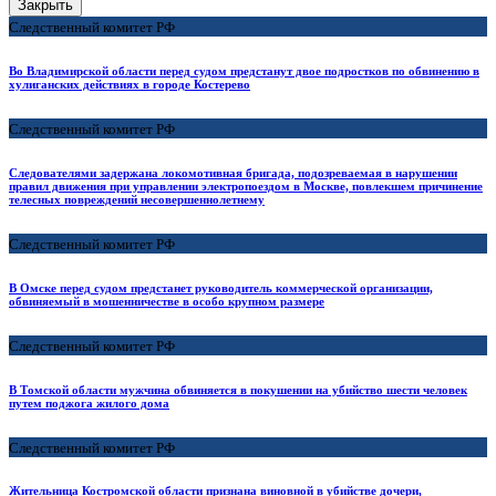
Закрыть
Следственный комитет РФ
Во Владимирской области перед судом предстанут двое подростков по обвинению в
хулиганских действиях в городе Костерево
Следственный комитет РФ
Следователями задержана локомотивная бригада, подозреваемая в нарушении
правил движения при управлении электропоездом в Москве, повлекшем причинение
телесных повреждений несовершеннолетнему
Следственный комитет РФ
В Омске перед судом предстанет руководитель коммерческой организации,
обвиняемый в мошенничестве в особо крупном размере
Следственный комитет РФ
В Томской области мужчина обвиняется в покушении на убийство шести человек
путем поджога жилого дома
Следственный комитет РФ
Жительница Костромской области признана виновной в убийстве дочери,