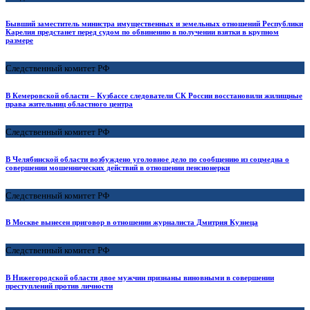
Бывший заместитель министра имущественных и земельных отношений Республики
Карелия предстанет перед судом по обвинению в получении взятки в крупном
размере
Следственный комитет РФ
В Кемеровской области – Кузбассе следователи СК России восстановили жилищные
права жительниц областного центра
Следственный комитет РФ
В Челябинской области возбуждено уголовное дело по сообщению из соцмедиа о
совершении мошеннических действий в отношении пенсионерки
Следственный комитет РФ
В Москве вынесен приговор в отношении журналиста Дмитрия Кузнеца
Следственный комитет РФ
В Нижегородской области двое мужчин признаны виновными в совершении
преступлений против личности