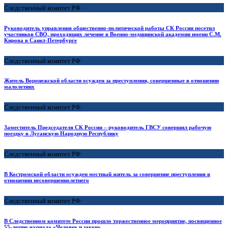
Следственный комитет РФ
Руководитель управления общественно-политической работы СК России посетил
участников СВО, проходящих лечение в Военно-медицинской академии имени С.М.
Кирова в Санкт-Петербурге
Следственный комитет РФ
Житель Воронежской области осужден за преступления, совершенные в отношении
малолетних
Следственный комитет РФ
Заместитель Председателя СК России – руководитель ГВСУ совершил рабочую
поездку в Луганскую Народную Республику
Следственный комитет РФ
В Костромской области осужден местный житель за совершение преступления в
отношении несовершеннолетнего
Следственный комитет РФ
В Следственном комитете России прошло торжественное мероприятие, посвященное
55-летию журнала «Человек и закон»