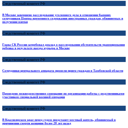
Следственный комитет РФ
В Москве завершено расследование уголовного дела в отношении бывших
сотрудников Центра временного содержания иностранных граждан, обвиняемых в
получении взятки
Следственный комитет РФ
Глава СК России затребовал доклад о расследовании обстоятельств травмирования
ребенка в результате наезда курьера в Москве
Следственный комитет РФ
Сотрудники центрального аппарата провели прием граждан в Тамбовской области
Следственный комитет РФ
Проведено межведомственное совещание по организации работы с родственниками
участников специальной военной операции
Следственный комитет РФ
В Красноярском крае перед судом предстанет местный житель, обвиняемый в
причинении смерти женщине более 20 лет назад