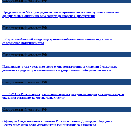
Следственный комитет РФ
Представители Международного союза криминалистов выступили в качестве
официальных оппонентов на защите докторской диссертации
Следственный комитет РФ
В Саратове бывший владелец строительной компании заочно осужден за
совершение мошенничества
Следственный комитет РФ
Направлено в суд уголовное дело о многомиллионном хищении бюджетных
денежных средств при выполнении государственного оборонного заказа
Следственный комитет РФ
В ГВСУ СК России проведен личный прием граждан по вопросу ненадлежащего
оказания жилищно-коммунальных услуг
Следственный комитет РФ
Офицеры Следственного комитета России посетили Донецкую Народную
Республику и провели мероприятия гуманитарного характера