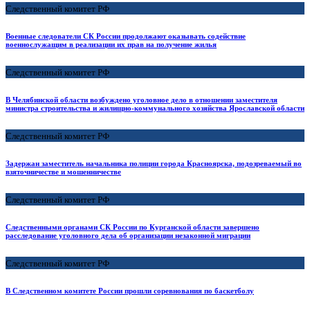
Следственный комитет РФ
Военные следователи СК России продолжают оказывать содействие
военнослужащим в реализации их прав на получение жилья
Следственный комитет РФ
В Челябинской области возбуждено уголовное дело в отношении заместителя
министра строительства и жилищно-коммунального хозяйства Ярославской области
Следственный комитет РФ
Задержан заместитель начальника полиции города Красноярска, подозреваемый во
взяточничестве и мошенничестве
Следственный комитет РФ
Следственными органами СК России по Курганской области завершено
расследование уголовного дела об организации незаконной миграции
Следственный комитет РФ
В Следственном комитете России прошли соревнования по баскетболу