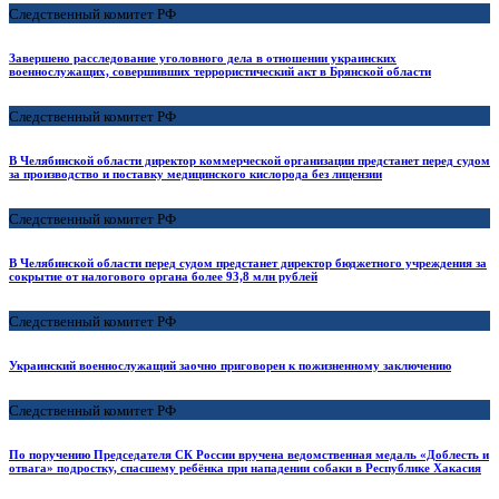
Следственный комитет РФ
Завершено расследование уголовного дела в отношении украинских
военнослужащих, совершивших террористический акт в Брянской области
Следственный комитет РФ
В Челябинской области директор коммерческой организации предстанет перед судом
за производство и поставку медицинского кислорода без лицензии
Следственный комитет РФ
В Челябинской области перед судом предстанет директор бюджетного учреждения за
сокрытие от налогового органа более 93,8 млн рублей
Следственный комитет РФ
Украинский военнослужащий заочно приговорен к пожизненному заключению
Следственный комитет РФ
По поручению Председателя СК России вручена ведомственная медаль «Доблесть и
отвага» подростку, спасшему ребёнка при нападении собаки в Республике Хакасия