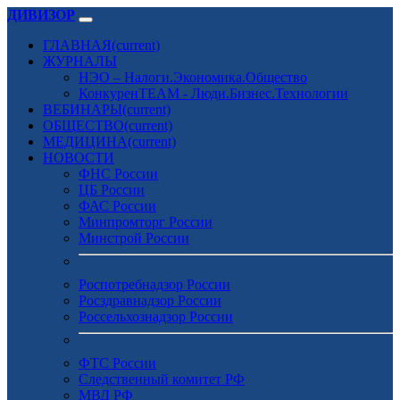
ДИВИЗОР
ГЛАВНАЯ
(current)
ЖУРНАЛЫ
НЭО – Налоги.Экономика.Общество
КонкуренTEAM - Люди.Бизнес.Технологии
ВЕБИНАРЫ
(current)
ОБЩЕСТВО
(current)
МЕДИЦИНА
(current)
НОВОСТИ
ФНС России
ЦБ России
ФАС России
Минпромторг России
Минстрой России
Роспотребнадзор России
Росздравнадзор России
Россельхознадзор России
ФТС России
Следственный комитет РФ
МВД РФ