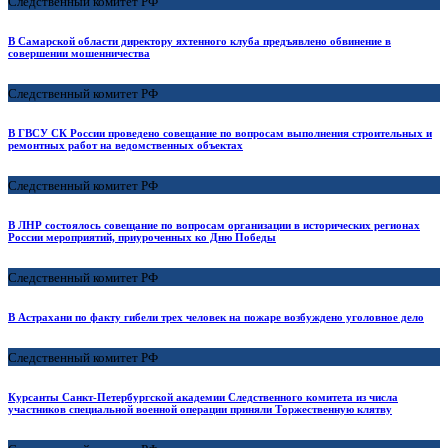
Следственный комитет РФ
В Самарской области директору яхтенного клуба предъявлено обвинение в
совершении мошенничества
Следственный комитет РФ
В ГВСУ СК России проведено совещание по вопросам выполнения строительных и
ремонтных работ на ведомственных объектах
Следственный комитет РФ
В ЛНР состоялось совещание по вопросам организации в исторических регионах
России мероприятий, приуроченных ко Дню Победы
Следственный комитет РФ
В Астрахани по факту гибели трех человек на пожаре возбуждено уголовное дело
Следственный комитет РФ
Курсанты Санкт-Петербургской академии Следственного комитета из числа
участников специальной военной операции приняли Торжественную клятву