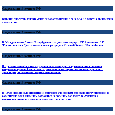
Следственный комитет РФ
Бывший директор департамента здравоохранения Ивановской области обвиняется в
халатности
Следственный комитет РФ
В Объединенном Санкт-Петербургском кадетском корпусе СК России им. Г.К.
Жукова прошел День памяти кавалера ордена Красной Звезды Игоря Филина
Следственный комитет РФ
В Ярославской области сотрудники железной дороги признаны виновными в
нарушении правил безопасности движения и эксплуатации железнодорожного
транспорта, повлекшем смерть семи человек
Следственный комитет РФ
В Челябинской области вынесен приговор участникам преступной группировки за
совершение ряда хищений, разбойных нападений, подделку документов и
идентификационных номеров транспортных средств
Следственный комитет РФ