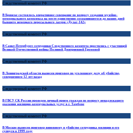
Следственный комитет РФ
В Брянске состоялось оперативное совещание по вопросу создания музейно-
мемориального комплекса на месте единственно сохранившегося до наших дней
бывшего немецкого пересыльного лагеря «Дулаг-142»
Следственный комитет РФ
В Санкт-Петербурге сотрудники Следственного комитета простились с участницей
Великой Отечественной войны Полиной Дмитриевной Громовой
Следственный комитет РФ
В Ленинградской области вынесен приговор по уголовному делу об убийстве,
совершенном 12 лет назад
Следственный комитет РФ
В ГВСУ СК России проведен личный прием граждан по вопросу ненадлежащего
оказания жилищно-коммунальных услуг в г. Тамбове
Следственный комитет РФ
В Москве вынесен приговор виновному в убийстве сотрудника милиции и его
супруги в 1999 году