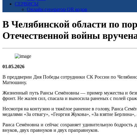
СЕРВИСЫ
Онлайн-генератор QR кодов
В Челябинской области по по
Отечественной войны вручена
01.05.2026
В преддверии Дня Победы сотрудники СК России по Челябинс
Матюшину.
Жизненный путь Раисы Семёновны — пример мужества и безгр
фронт. Не жалея сил, спасала и выносила раненых с полей сра
Несмотря на контузию и тяжёлое ранение в голову, Раиса Семё
медалями «За отвагу», «Георгия Жукова», «За взятие Берлина»,
Раиса Семёновна и сейчас сохраняет удивительную бодрость 
внуков, двух правнуков и двух праправнуков.