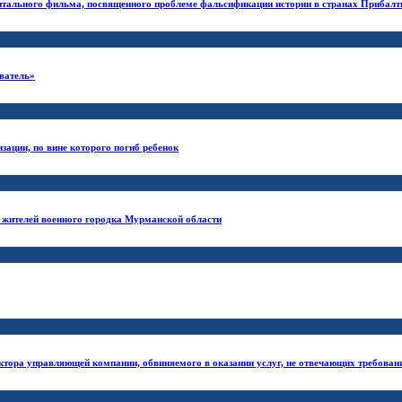
ентального фильма, посвященного проблеме фальсификации истории в странах Прибалт
ватель»
зации, по вине которого погиб ребенок
 жителей военного городка Мурманской области
ктора управляющей компании, обвиняемого в оказании услуг, не отвечающих требовани