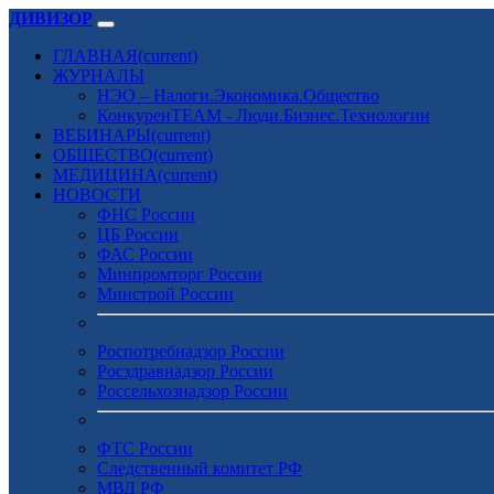
ДИВИЗОР
ГЛАВНАЯ
(current)
ЖУРНАЛЫ
НЭО – Налоги.Экономика.Общество
КонкуренTEAM - Люди.Бизнес.Технологии
ВЕБИНАРЫ
(current)
ОБЩЕСТВО
(current)
МЕДИЦИНА
(current)
НОВОСТИ
ФНС России
ЦБ России
ФАС России
Минпромторг России
Минстрой России
Роспотребнадзор России
Росздравнадзор России
Россельхознадзор России
ФТС России
Следственный комитет РФ
МВД РФ