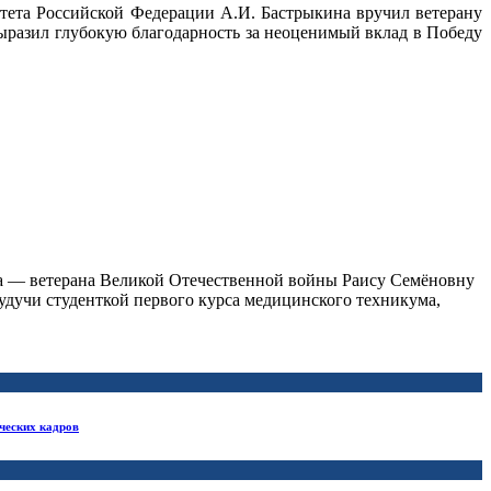
тета Российской Федерации А.И. Бастрыкина вручил ветерану
ыразил глубокую благодарность за неоценимый вклад в Победу
та — ветерана Великой Отечественной войны Раису Семёновну
дучи студенткой первого курса медицинского техникума,
ческих кадров