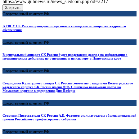
https://www.gubnews.ru/news_sledcom.php?id=2217
Закрыть
Следственный комитет РФ
В ГВСУ СК России проведено оперативное совещание по вопросам кадрового
обеспечения
Следственный комитет РФ
В центральный аппарат СК России будет представлен доклад по информации о
мошеннических действиях по отношению к пенсионеру в Приморском крае
Следственный комитет РФ
Сотрудники Культурного центра СК России совместно с кадетами Волгоградского
кадетского корпуса СК России имени Ф.Ф. Слипченко возложили цветы на
Мамаевом кургане в преддверии Дня Победы
Следственный комитет РФ
Советник Председателя СК России А.В. Федоров стал лауреатом общенациональной
премии Российского профессорского собрания
Следственный комитет РФ