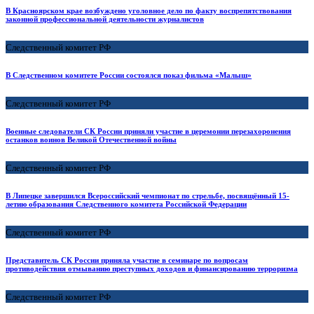
В Красноярском крае возбуждено уголовное дело по факту воспрепятствования
законной профессиональной деятельности журналистов
Следственный комитет РФ
В Следственном комитете России состоялся показ фильма «Малыш»
Следственный комитет РФ
Военные следователи СК России приняли участие в церемонии перезахоронения
останков воинов Великой Отечественной войны
Следственный комитет РФ
В Липецке завершился Всероссийский чемпионат по стрельбе, посвящённый 15-
летию образования Следственного комитета Российской Федерации
Следственный комитет РФ
Представитель СК России приняла участие в семинаре по вопросам
противодействия отмыванию преступных доходов и финансированию терроризма
Следственный комитет РФ