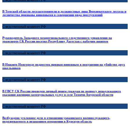
В Томской области лесозаготовители и должностные лица Верхнекетского лесхоза и
лесничества признаны виновными в совершении ряда преступлений
Следственный комитет РФ
Руководитель Западного межрегионального следственного управления на
транспорте СК России посетил Республику Дагестан с рабочим визитом
Следственный комитет РФ
В Нижнем Новгороде подросток признан виновным в покушении на убийство двух
школьников
Следственный комитет РФ
В ГВСУ СК России проведен личный прием граждан по вопросу ненадлежащего
оказания жилищно-коммунальных услуг в селе Томичи Амурской области
Следственный комитет РФ
Возбуждено уголовное дело в отношении украинского военнослужащего,
подозреваемого в незаконном вторжении в Курскую область