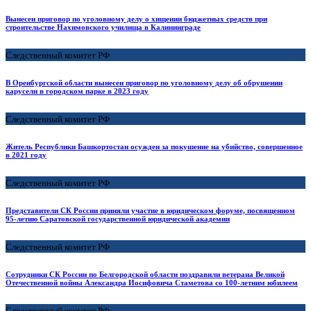
Вынесен приговор по уголовному делу о хищении бюджетных средств при
строительстве Нахимовского училища в Калининграде
Следственный комитет РФ
В Оренбургской области вынесен приговор по уголовному делу об обрушении
карусели в городском парке в 2023 году
Следственный комитет РФ
Житель Республики Башкортостан осужден за покушение на убийство, совершенное
в 2021 году
Следственный комитет РФ
Представители СК России приняли участие в юридическом форуме, посвященном
95-летию Саратовской государственной юридической академии
Следственный комитет РФ
Сотрудники СК России по Белгородской области поздравили ветерана Великой
Отечественной войны Александра Иосифовича Стаметова со 100-летним юбилеем
Следственный комитет РФ