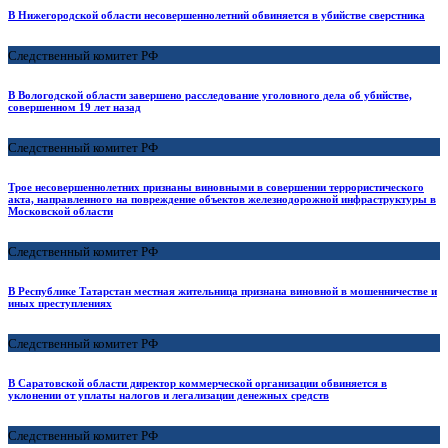
В Нижегородской области несовершеннолетний обвиняется в убийстве сверстника
Следственный комитет РФ
В Вологодской области завершено расследование уголовного дела об убийстве,
совершенном 19 лет назад
Следственный комитет РФ
Трое несовершеннолетних признаны виновными в совершении террористического
акта, направленного на повреждение объектов железнодорожной инфраструктуры в
Московской области
Следственный комитет РФ
В Республике Татарстан местная жительница признана виновной в мошенничестве и
иных преступлениях
Следственный комитет РФ
В Саратовской области директор коммерческой организации обвиняется в
уклонении от уплаты налогов и легализации денежных средств
Следственный комитет РФ