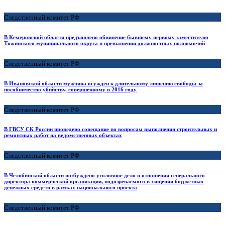
Следственный комитет РФ
В Кемеровской области предъявлено обвинение бывшему первому заместителю
Тяжинского муниципального округа в превышении должностных полномочий
Следственный комитет РФ
В Ивановской области мужчина осужден к длительному лишению свободы за
пособничество убийству, совершенному в 2016 году
Следственный комитет РФ
В ГВСУ СК России проведено совещание по вопросам выполнения строительных и
ремонтных работ на ведомственных объектах
Следственный комитет РФ
В Челябинской области возбуждено уголовное дело в отношении генерального
директора коммерческой организации, подозреваемого в хищении бюджетных
денежных средств в рамках национального проекта
Следственный комитет РФ