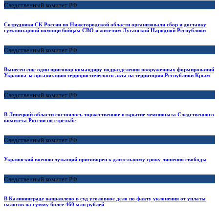
Следственный комитет РФ
Сотрудники СК России по Нижегородской области организовали сбор и доставку
гуманитарной помощи бойцам СВО и жителям Луганской Народной Республики
Следственный комитет РФ
Вынесен еще один приговор командиру подразделения вооруженных формирований
Украины за организацию террористического акта на территории Республики Крым
Следственный комитет РФ
В Липецкой области состоялось торжественное открытие чемпионата Следственного
комитета России по стрельбе
Следственный комитет РФ
Украинский военнослужащий приговорен к длительному сроку лишения свободы
Следственный комитет РФ
В Калининграде направлено в суд уголовное дело по факту уклонения от уплаты
налогов на сумму более 460 млн рублей