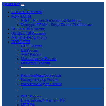
ДИВИЗОР
ГЛАВНАЯ
(current)
ЖУРНАЛЫ
НЭО – Налоги.Экономика.Общество
КонкуренTEAM - Люди.Бизнес.Технологии
ВЕБИНАРЫ
(current)
ОБЩЕСТВО
(current)
МЕДИЦИНА
(current)
НОВОСТИ
ФНС России
ЦБ России
ФАС России
Минпромторг России
Минстрой России
Роспотребнадзор России
Росздравнадзор России
Россельхознадзор России
ФТС России
Следственный комитет РФ
МВД РФ