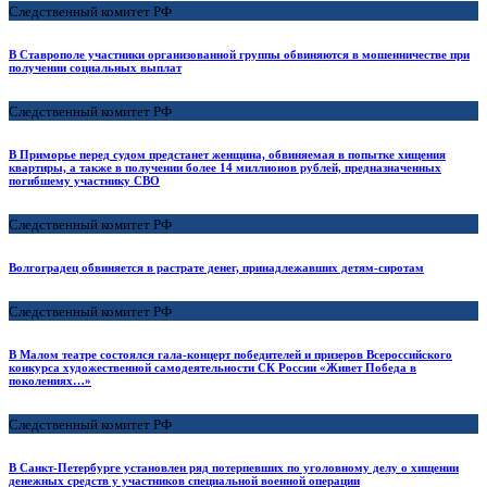
Следственный комитет РФ
В Ставрополе участники организованной группы обвиняются в мошенничестве при
получении социальных выплат
Следственный комитет РФ
В Приморье перед судом предстанет женщина, обвиняемая в попытке хищения
квартиры, а также в получении более 14 миллионов рублей, предназначенных
погибшему участнику СВО
Следственный комитет РФ
Волгоградец обвиняется в растрате денег, принадлежавших детям-сиротам
Следственный комитет РФ
В Малом театре состоялся гала-концерт победителей и призеров Всероссийского
конкурса художественной самодеятельности СК России «Живет Победа в
поколениях…»
Следственный комитет РФ
В Санкт-Петербурге установлен ряд потерпевших по уголовному делу о хищении
денежных средств у участников специальной военной операции