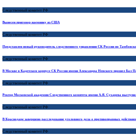
Следственный комитет РФ
Вынесен приговор наемнику из США
Следственный комитет РФ
Представлен новый руководитель следственного управления СК России по Тамбовск
Следственный комитет РФ
В Москве в Кадетском корпусе СК России имени Александра Невского прошел Бал 
Следственный комитет РФ
Ректор Московской академии Следственного комитета имени А.Я. Сухарева выступ
Следственный комитет РФ
В Краснодаре завершено расследование уголовного дела о противоправных действия
Следственный комитет РФ