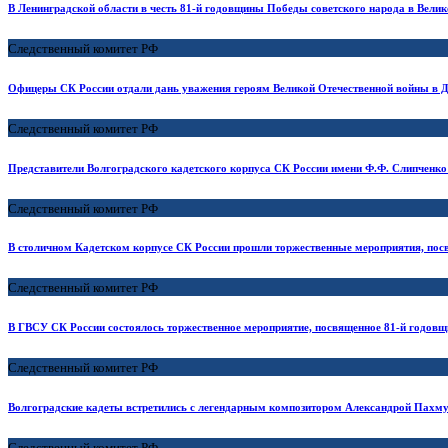
В Ленинградской области в честь 81-й годовщины Победы советского народа в Вели
Следственный комитет РФ
Офицеры СК России отдали дань уважения героям Великой Отечественной войны в 
Следственный комитет РФ
Представители Волгоградского кадетского корпуса СК России имени Ф.Ф. Слипченко
Следственный комитет РФ
В столичном Кадетском корпусе СК России прошли торжественные мероприятия, п
Следственный комитет РФ
В ГВСУ СК России состоялось торжественное мероприятие, посвященное 81-й годов
Следственный комитет РФ
Волгоградские кадеты встретились с легендарным композитором Александрой Пахм
Следственный комитет РФ