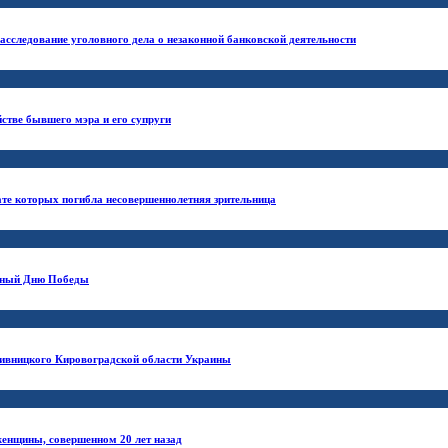
сследование уголовного дела о незаконной банковской деятельности
йстве бывшего мэра и его супруги
ате которых погибла несовершеннолетняя зрительница
енный Дню Победы
пивницкого Кировоградской области Украины
женщины, совершенном 20 лет назад