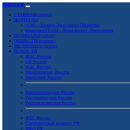
ДИВИЗОР
ГЛАВНАЯ
(current)
ЖУРНАЛЫ
НЭО – Налоги.Экономика.Общество
КонкуренTEAM - Люди.Бизнес.Технологии
ВЕБИНАРЫ
(current)
ОБЩЕСТВО
(current)
МЕДИЦИНА
(current)
НОВОСТИ
ФНС России
ЦБ России
ФАС России
Минпромторг России
Минстрой России
Роспотребнадзор России
Росздравнадзор России
Россельхознадзор России
ФТС России
Следственный комитет РФ
МВД РФ