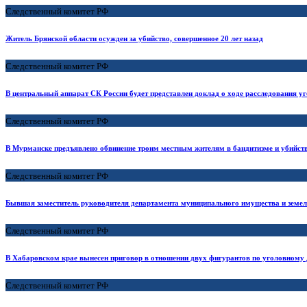
Следственный комитет РФ
Житель Брянской области осужден за убийство, совершенное 20 лет назад
Следственный комитет РФ
В центральный аппарат СК России будет представлен доклад о ходе расследования уг
Следственный комитет РФ
В Мурманске предъявлено обвинение троим местным жителям в бандитизме и убийств
Следственный комитет РФ
Бывшая заместитель руководителя департамента муниципального имущества и земел
Следственный комитет РФ
В Хабаровском крае вынесен приговор в отношении двух фигурантов по уголовному д
Следственный комитет РФ