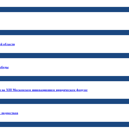
ой области
Победы
ил на XIII Московском инновационном юридическом форуме
х подростков