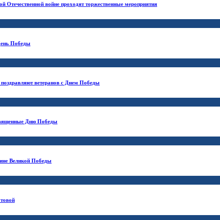
кой Отечественной войне проходят торжественные мероприятия
День Победы
 поздравляют ветеранов с Днем Победы
освященные Дню Победы
щине Великой Победы
утовой