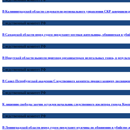
В Калининградской области следователи регионального управления СКР завершили ра
Следственный комитет РФ
В Самарской области перед судом предстанет местная жительница, обвиняемая в уби
Следственный комитет РФ
В Иркутской области вынесен приговор организаторам нелегальных гонок, в результ
Следственный комитет РФ
В Санкт-Петербургской академии Следственного комитета прошел концерт, посвящ
Следственный комитет РФ
К лишению свободы заочно осужден начальник следственного изолятора города Кро
Следственный комитет РФ
В Ленинградской области перед судом предстанет мужчина по обвинению в убийстве 