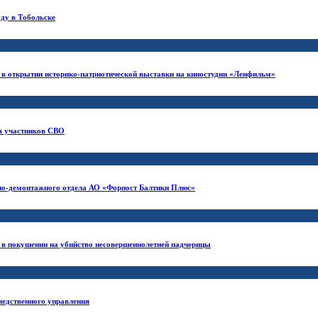
оду в Тобольске
е в открытии историко-патриотической выставки на киностудии «Ленфильм»
я участников СВО
нно-демонтажного отдела АО «Форпост Балтики Плюс»
е в покушении на убийство несовершеннолетней падчерицы
ледственного управления