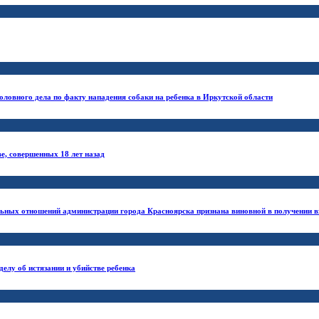
оловного дела по факту нападения собаки на ребенка в Иркутской области
е, совершенных 18 лет назад
ьных отношений администрации города Красноярска признана виновной в получении 
елу об истязании и убийстве ребенка