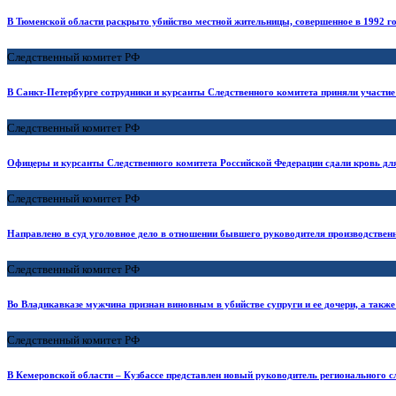
В Тюменской области раскрыто убийство местной жительницы, совершенное в 1992 г
Следственный комитет РФ
В Санкт-Петербурге сотрудники и курсанты Следственного комитета приняли участи
Следственный комитет РФ
Офицеры и курсанты Следственного комитета Российской Федерации сдали кровь дл
Следственный комитет РФ
Направлено в суд уголовное дело в отношении бывшего руководителя производстве
Следственный комитет РФ
Во Владикавказе мужчина признан виновным в убийстве супруги и ее дочери, а такж
Следственный комитет РФ
В Кемеровской области – Кузбассе представлен новый руководитель регионального с