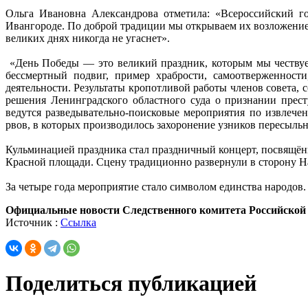
Ольга Ивановна Александрова отметила: «Всероссийский г
Ивангороде. По доброй традиции мы открываем их возложением 
великих днях никогда не угаснет».
«День Победы — это великий праздник, которым мы чествуем
бессмертный подвиг, пример храбрости, самоотверженност
деятельности. Результаты кропотливой работы членов совета,
решения Ленинградского областного суда о признании прес
ведутся разведывательно-поисковые мероприятия по извлече
рвов, в которых производилось захоронение узников пересыль
Кульминацией праздника стал праздничный концерт, посвящён
Красной площади. Сцену традиционно развернули в сторону На
За четыре года мероприятие стало символом единства народов
Официальные новости Следственного комитета Российской
Источник :
Ссылка
Поделиться публикацией