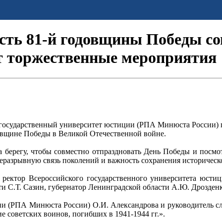
сть 81-й годовщины Победы со
т торжественные мероприятия
 государственный университет юстиции (РПА Минюста России) 
овщине Победы в Великой Отечественной войне.
 берегу, чтобы совместно отпраздновать День Победы и посмо
неразрывную связь поколений и важность сохранения историческ
е ректор Всероссийского государственного университета юсти
и С.Т. Сазин, губернатор Ленинградской области А.Ю. Дрозденк
ии (РПА Минюста России) О.И. Александрова и руководитель сл
 советских воинов, погибших в 1941-1944 гг.».