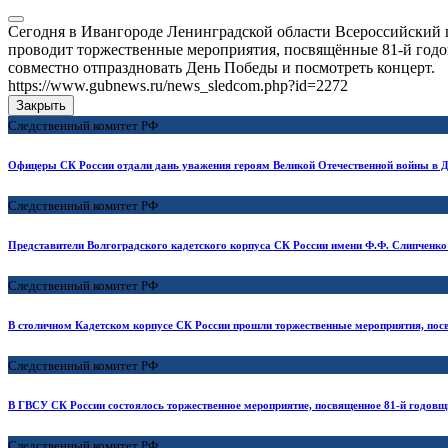
Сегодня в Ивангороде Ленинградской области Всероссийский
проводит торжественные мероприятия, посвящённые 81-й годо
совместно отпраздновать День Победы и посмотреть концерт.
https://www.gubnews.ru/news_sledcom.php?id=2272
Закрыть
Следственный комитет РФ
Офицеры СК России отдали дань уважения героям Великой Отечественной войны в 
Следственный комитет РФ
Представители Волгоградского кадетского корпуса СК России имени Ф.Ф. Слипченко
Следственный комитет РФ
В столичном Кадетском корпусе СК России прошли торжественные мероприятия, п
Следственный комитет РФ
В ГВСУ СК России состоялось торжественное мероприятие, посвященное 81-й годов
Следственный комитет РФ