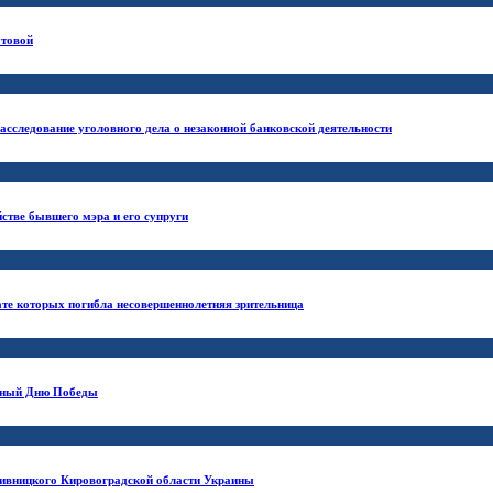
утовой
сследование уголовного дела о незаконной банковской деятельности
йстве бывшего мэра и его супруги
ате которых погибла несовершеннолетняя зрительница
енный Дню Победы
пивницкого Кировоградской области Украины