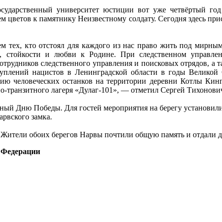
осударственный университет юстиции вот уже четвёртый г
цветов к памятнику Неизвестному солдату. Сегодня здесь присут
 тех, кто отстоял для каждого из нас право жить под мирным
и, стойкости и любви к Родине. При следственном управлен
 сотрудников следственного управления и поисковых отрядов, а 
туплений нацистов в Ленинградской области в годы Великой 
нию человеческих останков на территории деревни Котлы Кин
но-транзитного лагеря «Дулаг-101», — отметил Сергей Тихонови
ный Дню Победы. Для гостей мероприятия на берегу установили 
рвского замка.
. Жители обоих берегов Нарвы почтили общую память и отдали д
 Федерации