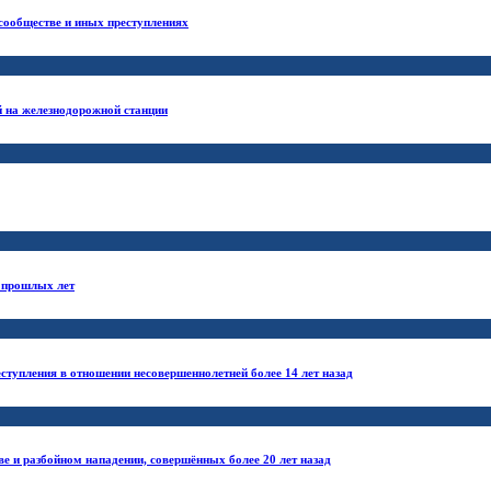
 сообществе и иных преступлениях
й на железнодорожной станции
й прошлых лет
ступления в отношении несовершеннолетней более 14 лет назад
ве и разбойном нападении, совершённых более 20 лет назад