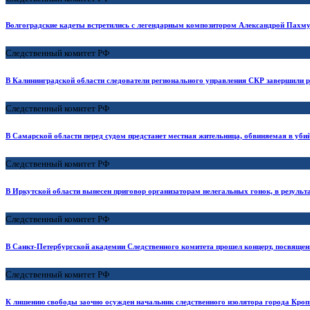
Волгоградские кадеты встретились с легендарным композитором Александрой Пахм
Следственный комитет РФ
В Калининградской области следователи регионального управления СКР завершили ра
Следственный комитет РФ
В Самарской области перед судом предстанет местная жительница, обвиняемая в уби
Следственный комитет РФ
В Иркутской области вынесен приговор организаторам нелегальных гонок, в результ
Следственный комитет РФ
В Санкт-Петербургской академии Следственного комитета прошел концерт, посвящ
Следственный комитет РФ
К лишению свободы заочно осужден начальник следственного изолятора города Кро