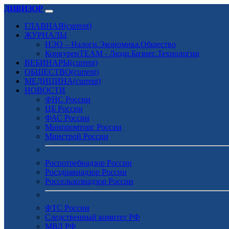
ДИВИЗОР
ГЛАВНАЯ
(current)
ЖУРНАЛЫ
НЭО – Налоги.Экономика.Общество
КонкуренTEAM - Люди.Бизнес.Технологии
ВЕБИНАРЫ
(current)
ОБЩЕСТВО
(current)
МЕДИЦИНА
(current)
НОВОСТИ
ФНС России
ЦБ России
ФАС России
Минпромторг России
Минстрой России
Роспотребнадзор России
Росздравнадзор России
Россельхознадзор России
ФТС России
Следственный комитет РФ
МВД РФ