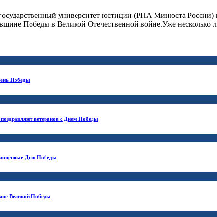
 государственный университет юстиции (РПА Минюста России) 
вщине Победы в Великой Отечественной войне.Уже несколько ле
День Победы
 поздравляют ветеранов с Днем Победы
освященные Дню Победы
щине Великой Победы