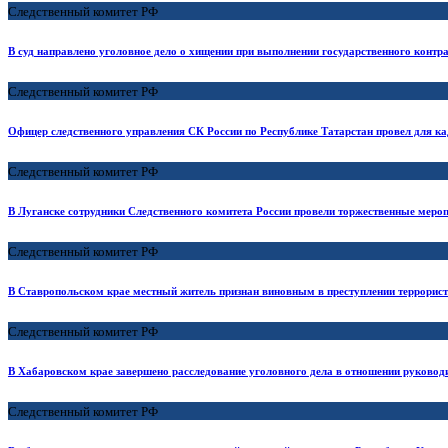
Следственный комитет РФ
В суд направлено уголовное дело о хищении при выполнении государственного конт
Следственный комитет РФ
Офицер следственного управления СК России по Республике Татарстан провел для к
Следственный комитет РФ
В Луганске сотрудники Следственного комитета России провели торжественные мер
Следственный комитет РФ
В Ставропольском крае местный житель признан виновным в преступлении террорист
Следственный комитет РФ
В Хабаровском крае завершено расследование уголовного дела в отношении руковод
Следственный комитет РФ