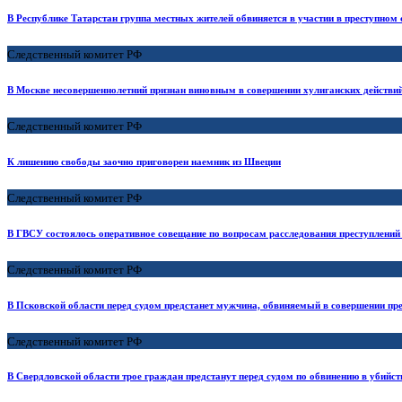
В Республике Татарстан группа местных жителей обвиняется в участии в преступном
Следственный комитет РФ
В Москве несовершеннолетний признан виновным в совершении хулиганских действи
Следственный комитет РФ
К лишению свободы заочно приговорен наемник из Швеции
Следственный комитет РФ
В ГВСУ состоялось оперативное совещание по вопросам расследования преступлени
Следственный комитет РФ
В Псковской области перед судом предстанет мужчина, обвиняемый в совершении пре
Следственный комитет РФ
В Свердловской области трое граждан предстанут перед судом по обвинению в убийст