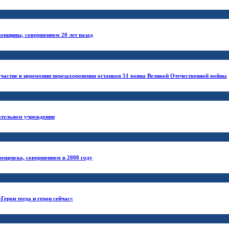
женщины, совершенном 20 лет назад
частие в церемонии перезахоронения останков 51 воина Великой Отечественной войны
вательном учреждении
вещенска, совершенном в 2000 году
ерои тогда и герои сейчас»