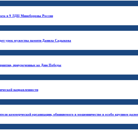
ракта в 9 ЛДЦ Минобороны России
адет урок мужества памяти Данила Садыкова
оприятия, приуроченные ко Дню Победы
ической направленности
ителя коммерческой организации, обвиняемого в мошенничестве в особо крупном разм