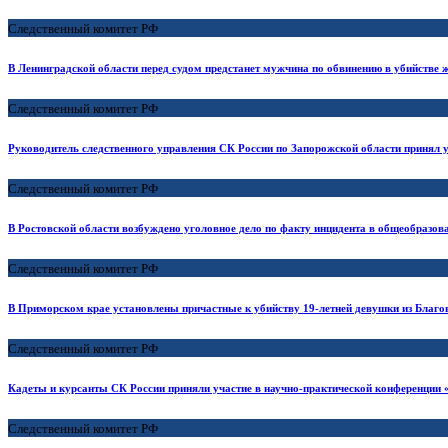
Следственный комитет РФ
В Ленинградской области перед судом предстанет мужчина по обвинению в убийстве 
Следственный комитет РФ
Руководитель следственного управления СК России по Запорожской области принял у
Следственный комитет РФ
В Ростовской области возбуждено уголовное дело по факту инцидента в общеобразо
Следственный комитет РФ
В Приморском крае установлены причастные к убийству 19-летней девушки из Благо
Следственный комитет РФ
Кадеты и курсанты СК России приняли участие в научно-практической конференции «Г
Следственный комитет РФ