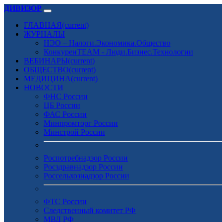
ДИВИЗОР
ГЛАВНАЯ
(current)
ЖУРНАЛЫ
НЭО – Налоги.Экономика.Общество
КонкуренTEAM - Люди.Бизнес.Технологии
ВЕБИНАРЫ
(current)
ОБЩЕСТВО
(current)
МЕДИЦИНА
(current)
НОВОСТИ
ФНС России
ЦБ России
ФАС России
Минпромторг России
Минстрой России
Роспотребнадзор России
Росздравнадзор России
Россельхознадзор России
ФТС России
Следственный комитет РФ
МВД РФ