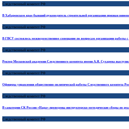
Следственный комитет РФ
В Хабаровском крае бывший руководитель строительной организации признан вино
Следственный комитет РФ
В ГВСУ состоялось межведомственное совещание по вопросам организации работы с
Следственный комитет РФ
Ректор Московской академии Следственного комитета имени А.Я. Сухарева выступи
Следственный комитет РФ
Офицеры управления общественно-политической работы Следственного комитета Ро
Следственный комитет РФ
В санатории СК России «Нара» проведены инструкторско-методические сборы по р
Следственный комитет РФ