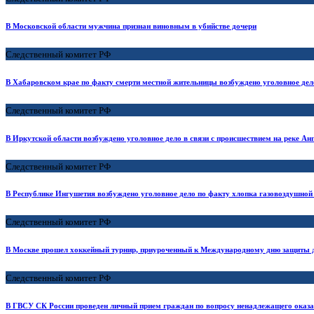
В Московской области мужчина признан виновным в убийстве дочери
Следственный комитет РФ
В Хабаровском крае по факту смерти местной жительницы возбуждено уголовное дел
Следственный комитет РФ
В Иркутской области возбуждено уголовное дело в связи с происшествием на реке Ан
Следственный комитет РФ
В Республике Ингушетия возбуждено уголовное дело по факту хлопка газовоздушной
Следственный комитет РФ
В Москве прошел хоккейный турнир, приуроченный к Международному дню защиты 
Следственный комитет РФ
В ГВСУ СК России проведен личный прием граждан по вопросу ненадлежащего оказ