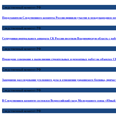
Следственный комитет РФ
Представители Следственного комитета России приняли участие в международном м
Следственный комитет РФ
Сотрудники центрального аппарата СК России посетили Владимирскую область с раб
Следственный комитет РФ
Проведено совещание о выполнении строительных и ремонтных работ на объектах СК
Следственный комитет РФ
Завершено расследование уголовного дела в отношении украинского боевика, причас
Следственный комитет РФ
В Следственном комитете состоялся Всероссийский съезд Молодежного союза «Юный
Следственный комитет РФ