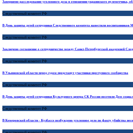
Завершено расследование уголовного дела в отношении украинского пулеметчика, об
Следственный комитет РФ
В День защиты детей сотрудники Следственного комитета навестили воспитанников 
Следственный комитет РФ
Заключено соглашение о сотрудничестве между Санкт-Петербургской академией Сле
Следственный комитет РФ
В Ульяновской области перед судом предстанут участники преступного сообщества
Следственный комитет РФ
В День защиты детей сотрудники Культурного центра СК России посетили Дом соци
Следственный комитет РФ
В Кемеровской области - Кузбассе возбуждено уголовное дело по факту убийства нес
Следственный комитет РФ