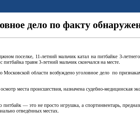
овное дело по факту обнаружен
джном поселке, 11-летний мальчик катал на питбайке 3-летнег
с питбайка травм 3-летний мальчик скончался на месте.
 Московской области возбуждено уголовное дело по признакам
 осмотр места происшествия, назначена судебно-медицинская эк
о питбайк — это не просто игрушка, а спортинвентарь, предна
циально отведённых местах.