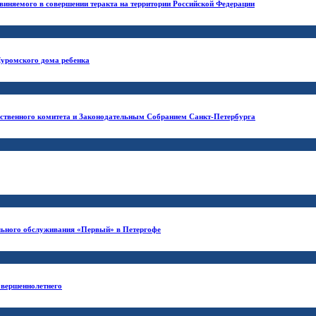
виняемого в совершении теракта на территории Российской Федерации
Муромского дома ребенка
дственного комитета и Законодательным Собранием Санкт-Петербурга
ального обслуживания «Первый» в Петергофе
овершеннолетнего