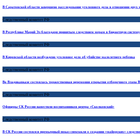
В Саратовской области завершено расследование уголовного дела в отношении двух 
Следственный комитет РФ
В Республике Марий Эл благодаря принятым следствием мерам в бюджетную систему
Следственный комитет РФ
В Кировской области возбуждено уголовное дело об убийстве малолетнего ребенка
Следственный комитет РФ
Во Владикавказе состоялась торжественная церемония открытия отборочного этапа 
Следственный комитет РФ
Офицеры СК России навестили воспитанников центра «Сколковский»
Следственный комитет РФ
В СК России состоялся премьерный показ спектакля о создании «майорских» следст