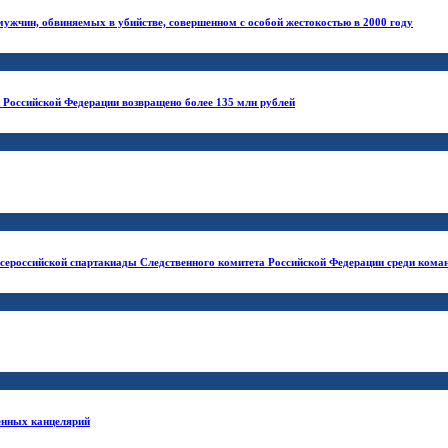
мужчин, обвиняемых в убийстве, совершенном с особой жестокостью в 2000 году
 Российской Федерации возвращено более 135 млн рублей
Всероссийской спартакиады Следственного комитета Российской Федерации среди кома
венных канцелярий