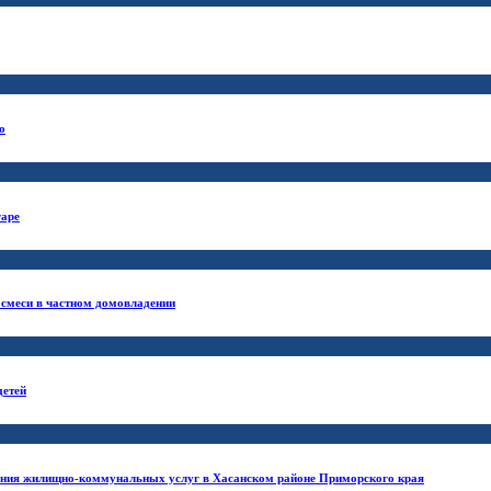
о
гаре
 смеси в частном домовладении
детей
ания жилищно-коммунальных услуг в Хасанском районе Приморского края