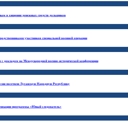
вным в хищении денежных средств дольщиков
 родственниками участников специальной военной операции
л с докладом на Международной военно-исторической конференции
ссии посетили Луганскую Народную Республику
еализации программы «Юный следователь»