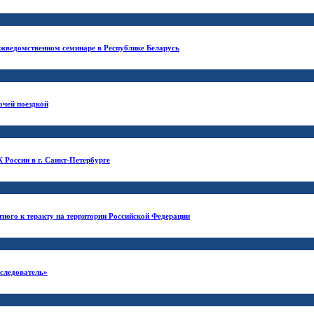
ежведомственном семинаре в Республике Беларусь
очей поездкой
 России в г. Санкт-Петербурге
тного к теракту на территории Российской Федерации
 следователь»