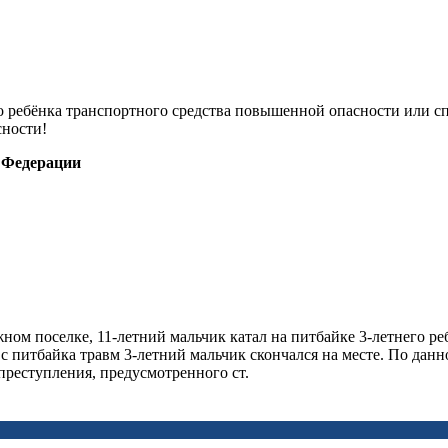
о ребёнка транспортного средства повышенной опасности или сп
сности!
 Федерации
жном поселке, 11-летний мальчик катал на питбайке 3-летнего р
и с питбайка травм 3-летний мальчик скончался на месте. По д
преступления, предусмотренного ст.