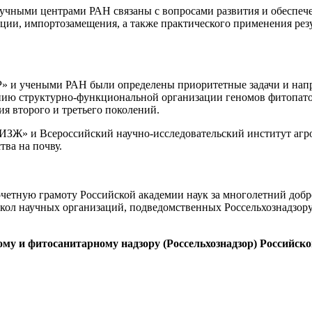
ными центрами РАН связаны с вопросами развития и обеспече
кции, импортозамещения, а также практического применения рез
и учеными РАН были определены приоритетные задачи и напра
ению структурно-функциональной организации геномов фитопато
я второго и третьего поколений.
ИЗЖ» и Всероссийский научно-исследовательский институт агр
ва на почву.
четную грамоту Российской академии наук за многолетний добр
школ научных организаций, подведомственных Россельхознадзору
у и фитосанитарному надзору (Россельхознадзор) Российск