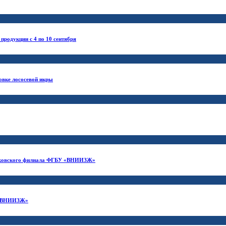
продукции с 4 по 10 сентября
овке лососевой икры
Московского филиала ФГБУ «ВНИИЗЖ»
У «ВНИИЗЖ»