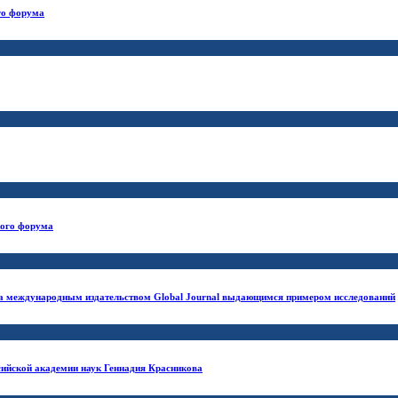
го форума
кого форума
международным издательством Global Journal выдающимся примером исследований
сийской академии наук Геннадия Красникова