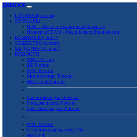
ДИВИЗОР
ГЛАВНАЯ
(current)
ЖУРНАЛЫ
НЭО – Налоги.Экономика.Общество
КонкуренTEAM - Люди.Бизнес.Технологии
ВЕБИНАРЫ
(current)
ОБЩЕСТВО
(current)
МЕДИЦИНА
(current)
НОВОСТИ
ФНС России
ЦБ России
ФАС России
Минпромторг России
Минстрой России
Роспотребнадзор России
Росздравнадзор России
Россельхознадзор России
ФТС России
Следственный комитет РФ
МВД РФ