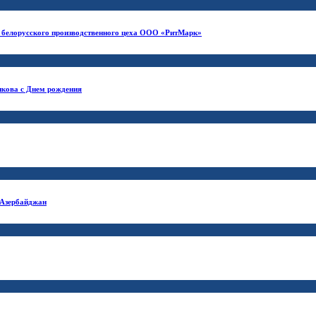
и белорусского производственного цеха ООО «РитМарк»
нкова с Днем рождения
 Азербайджан