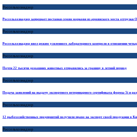
Россельхознадзор
Россельхознадзор запрещает поставки семян моркови из армянского места отгрузк
Россельхознадзор
Россельхознадзор ввел режим усиленного лабораторного контроля в отношении четыр
Россельхознадзор
Почти 22 тысячи домашних животных отправились за границу в летний период
Россельхознадзор
Подача заявлений на выдачу экспортного ветеринарного сертификата формы 5i и ра
Россельхознадзор
12 рыбохозяйственных предприятий получили право на экспорт своей продукции в К
Россельхознадзор