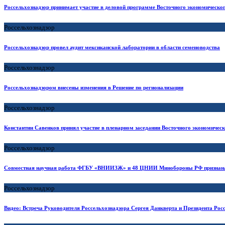
Россельхознадзор принимает участие в деловой программе Восточного экономическо
Россельхознадзор
Россельхознадзор провел аудит мексиканской лаборатории в области семеноводства
Россельхознадзор
Россельхознадзором внесены изменения в Решение по регионализации
Россельхознадзор
Константин Савенков принял участие в пленарном заседании Восточного экономичес
Россельхознадзор
Совместная научная работа ФГБУ «ВНИИЗЖ» и 48 ЦНИИ Минобороны РФ признана 
Россельхознадзор
Видео: Встреча Руководителя Россельхознадзора Сергея Данкверта и Президента Рос