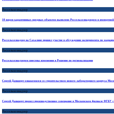
Россельхознадзор
10 видов карантинных вредных объектов выявлено Россельхознадзором в импортной 
Россельхознадзор
Россельхознадзор на Сахалине принял участие в обсуждении эксперимента по маркир
Россельхознадзор
Россельхознадзором внесены изменения в Решение по регионализации
Россельхознадзор
Сергей Данкверт ознакомился со строительством нового лабораторного корпуса 
Россельхознадзор
Сергей Данкверт провел производственное совещание в Московском филиале ФГБ
Россельхознадзор