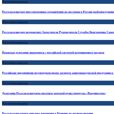
Россельхознадзор
Россельхознадзор ввел временные ограничения на поставки в Россию рыбопродукци
Россельхознадзор
Россельхознадзор поздравляет Заместителя Руководителя Службы Константина Саве
Россельхознадзор
Иранская делегация знакомится с российской системой ветеринарного надзора
Россельхознадзор
Российские предприятия подтвердили право экспорта животноводческой продукции в
Россельхознадзор
Делегация Россельхознадзора посетила морской пункт пропуска «Владивосток»
Россельхознадзор
Россельхознадзором внесены изменения в Решение по регионализации