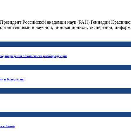
и Президент Российской академии наук (РАН) Геннадий Краснико
 организациями в научной, инновационной, экспертной, информ
 подтверждения безопасности рыбопродукции
ии в Белоруссию
и в Китай