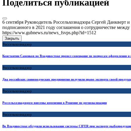
Поделиться публикацией
6 сентября Руководитель Россельхознадзора Сергей Данкверт 
подписанного в 2021 году соглашения о сотрудничестве между
https://www.gubnews.ru/news_fsvps.php?id=1512
Закрыть
Россельхознадзор
Константин Савенков во Владивостоке провел совещание по вопросам оформления и
Россельхознадзор
Два российских свиноводческих предприятия получили право экспорта своей продукц
Россельхознадзор
Россельхознадзором внесены изменения в Решение по регионализации
Россельхознадзор
Во Владивостоке обсудили использование системы CIFER при экспорте рыбопродукци