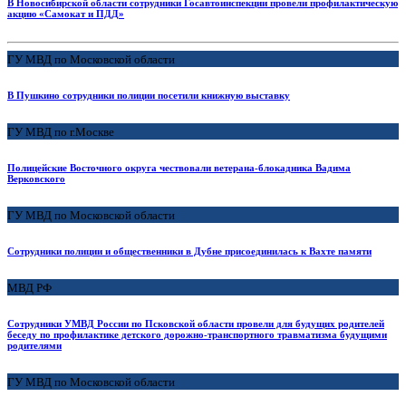
В Новосибирской области сотрудники Госавтоинспекции провели профилактическую
акцию «Самокат и ПДД»
ГУ МВД по Московской области
В Пушкино сотрудники полиции посетили книжную выставку
ГУ МВД по г.Москве
Полицейские Восточного округа чествовали ветерана-блокадника Вадима
Верковского
ГУ МВД по Московской области
Сотрудники полиции и общественники в Дубне присоединилась к Вахте памяти
МВД РФ
Сотрудники УМВД России по Псковской области провели для будущих родителей
беседу по профилактике детского дорожно-транспортного травматизма будущими
родителями
ГУ МВД по Московской области