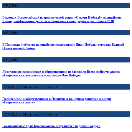
МВД РФ
В рамках Всероссийской патриотической акции «С нами Победа!» полицейские
Кабардино-Балкарии делятся историями о своих родных-участниках ВОВ
МВД РФ
В Пензенской области полицейские поздравили с Днем Победы ветерана Великой
Отечественной Войны
МВД РФ
Ярославские полицейские и общественники поддержали Всероссийскую акцию
«Георгиевская ленточка» в преддверии Дня Победы
ГУ МВД по Московской области
Полицейские и общественники в Ленинском г.о. присоединились к акции
«Георгиевская лента»
ГУ МВД по Московской области
Госавтоинспектор из Красногорска встретился с кадетами округа