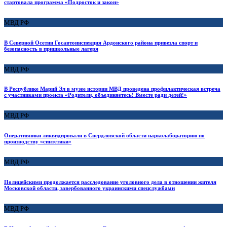
стартовала программа «Подросток и закон»
МВД РФ
В Северной Осетии Госавтоинспекция Ардонского района привезла спорт и
безопасность в пришкольные лагеря
МВД РФ
В Республике Марий Эл в музее истории МВД проведена профилактическая встреча
с участниками проекта «Родители, объединяетесь! Вместе ради детей!»
МВД РФ
Оперативники ликвидировали в Свердловской области нарколабораторию по
производству «синтетики»
МВД РФ
Полицейскими продолжается расследование уголовного дела в отношении жителя
Московской области, завербованного украинскими спецслужбами
МВД РФ