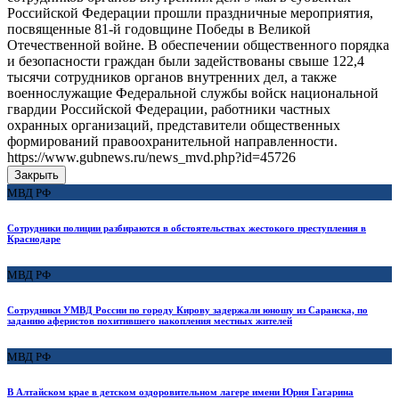
Российской Федерации прошли праздничные мероприятия,
посвященные 81-й годовщине Победы в Великой
Отечественной войне. В обеспечении общественного порядка
и безопасности граждан были задействованы свыше 122,4
тысячи сотрудников органов внутренних дел, а также
военнослужащие Федеральной службы войск национальной
гвардии Российской Федерации, работники частных
охранных организаций, представители общественных
формирований правоохранительной направленности.
https://www.gubnews.ru/news_mvd.php?id=45726
Закрыть
МВД РФ
Сотрудники полиции разбираются в обстоятельствах жестокого преступления в
Краснодаре
МВД РФ
Сотрудники УМВД России по городу Кирову задержали юношу из Саранска, по
заданию аферистов похитившего накопления местных жителей
МВД РФ
В Алтайском крае в детском оздоровительном лагере имени Юрия Гагарина