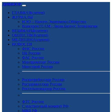
ДИВИЗОР
ГЛАВНАЯ
(current)
ЖУРНАЛЫ
НЭО – Налоги.Экономика.Общество
КонкуренTEAM - Люди.Бизнес.Технологии
ВЕБИНАРЫ
(current)
ОБЩЕСТВО
(current)
МЕДИЦИНА
(current)
НОВОСТИ
ФНС России
ЦБ России
ФАС России
Минпромторг России
Минстрой России
Роспотребнадзор России
Росздравнадзор России
Россельхознадзор России
ФТС России
Следственный комитет РФ
МВД РФ