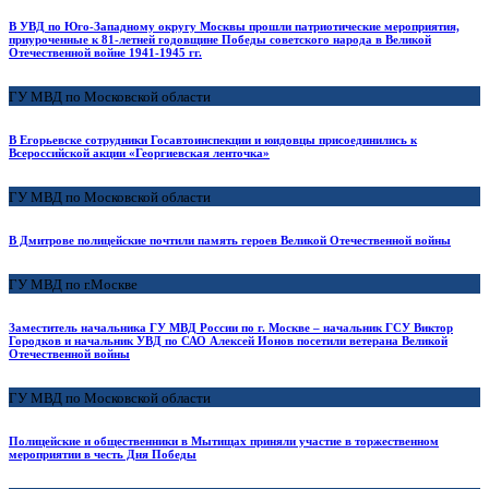
В УВД по Юго-Западному округу Москвы прошли патриотические мероприятия,
приуроченные к 81-летней годовщине Победы советского народа в Великой
Отечественной войне 1941-1945 гг.
ГУ МВД по Московской области
В Егорьевске сотрудники Госавтоинспекции и юидовцы присоединились к
Всероссийской акции «Георгиевская ленточка»
ГУ МВД по Московской области
В Дмитрове полицейские почтили память героев Великой Отечественной войны
ГУ МВД по г.Москве
Заместитель начальника ГУ МВД России по г. Москве – начальник ГСУ Виктор
Городков и начальник УВД по САО Алексей Ионов посетили ветерана Великой
Отечественной войны
ГУ МВД по Московской области
Полицейские и общественники в Мытищах приняли участие в торжественном
мероприятии в честь Дня Победы