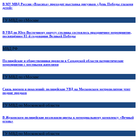
В МУ МВД России «Власиха» проходит выставка рисунков «День Победы глазами
детей»
ГУ МВД по г.Москве
В УВД по Юго-Восточному округу столицы состоялось праздничное мероприятие,
посвящённое 81‑й годовщине Великой Победы
МВД РФ
Полицейские и общественники провели в Самарской области патриотические
мероприятия с местными жителями
ГУ МВД по г.Москве
Связь времен и поколений: полицейские УВД на Московском метрополитене чтят
подвиг предков
ГУ МВД по Московской области
В Жуковском полицейские возложили цветы к мемориальному комплексу «Вечный
огонь»
ГУ МВД по Московской области