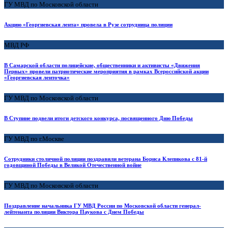
ГУ МВД по Московской области
Акцию «Георгиевская лента» провела в Рузе сотрудница полиции
МВД РФ
В Самарской области полицейские, общественники и активисты «Движения
Первых» провели патриотические мероприятия в рамках Всероссийской акции
«Георгиевская ленточка»
ГУ МВД по Московской области
В Ступине подвели итоги детского конкурса, посвященного Дню Победы
ГУ МВД по г.Москве
Сотрудники столичной полиции поздравили ветерана Бориса Клепикова с 81-й
годовщиной Победы в Великой Отечественной войне
ГУ МВД по Московской области
Поздравление начальника ГУ МВД России по Московской области генерал-
лейтенанта полиции Виктора Паукова с Днем Победы