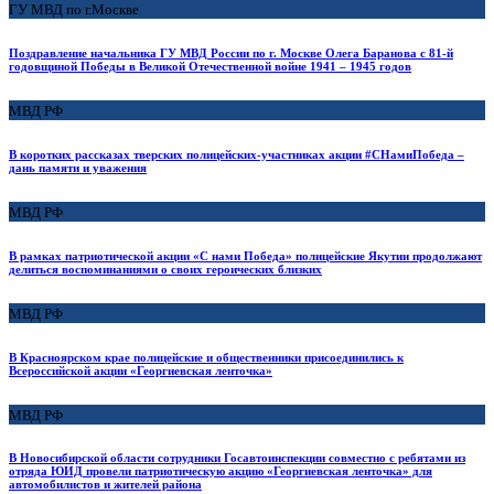
ГУ МВД по г.Москве
Поздравление начальника ГУ МВД России по г. Москве Олега Баранова с 81-й
годовщиной Победы в Великой Отечественной войне 1941 – 1945 годов
МВД РФ
В коротких рассказах тверских полицейских-участниках акции #СНамиПобеда –
дань памяти и уважения
МВД РФ
В рамках патриотической акции «С нами Победа» полицейские Якутии продолжают
делиться воспоминаниями о своих героических близких
МВД РФ
В Красноярском крае полицейские и общественники присоединились к
Всероссийской акции «Георгиевская ленточка»
МВД РФ
В Новосибирской области сотрудники Госавтоинспекции совместно с ребятами из
отряда ЮИД провели патриотическую акцию «Георгиевская ленточка» для
автомобилистов и жителей района