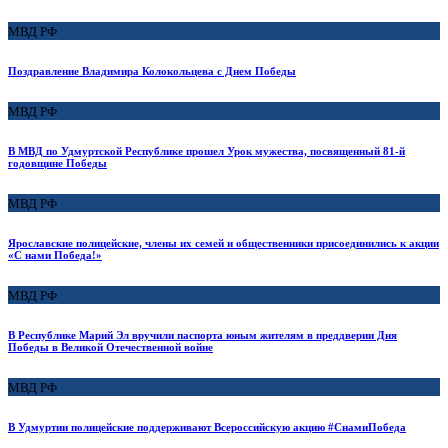
МВД РФ
Поздравление Владимира Колокольцева с Днем Победы
МВД РФ
В МВД по Удмуртской Республике прошел Урок мужества, посвященный 81-й
годовщине Победы
МВД РФ
Ярославские полицейские, члены их семей и общественники присоединились к акции
«С нами Победа!»
МВД РФ
В Республике Марий Эл вручили паспорта юным жителям в преддверии Дня
Победы в Великой Отечественной войне
МВД РФ
В Удмуртии полицейские поддерживают Всероссийскую акцию #СнамиПобеда