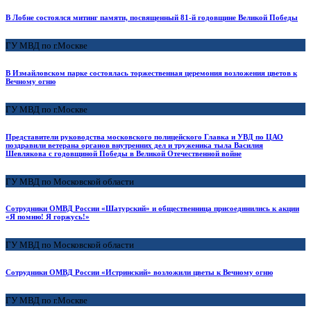
В Лобне состоялся митинг памяти, посвященный 81-й годовщине Великой Победы
ГУ МВД по г.Москве
В Измайловском парке состоялась торжественная церемония возложения цветов к
Вечному огню
ГУ МВД по г.Москве
Представители руководства московского полицейского Главка и УВД по ЦАО
поздравили ветерана органов внутренних дел и труженика тыла Василия
Шевлякова с годовщиной Победы в Великой Отечественной войне
ГУ МВД по Московской области
Сотрудники ОМВД России «Шатурский» и общественница присоединились к акции
«Я помню! Я горжусь!»
ГУ МВД по Московской области
Сотрудники ОМВД России «Истринский» возложили цветы к Вечному огню
ГУ МВД по г.Москве