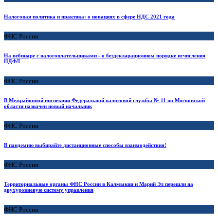
Налоговая политика и практика: о новациях в сфере НДС 2021 года
ФНС России
На вебинаре с налогоплательщиками - о бездекларационном порядке исчисления
НДФЛ
ФНС России
В Межрайонной инспекции Федеральной налоговой службы № 11 по Московской
области назначен новый начальник
ФНС России
В пандемию выбирайте дистанционные способы взаимодействия!
ФНС России
Территориальные органы ФНС России в Калмыкии и Марий Эл перешли на
двухуровневую систему управления
ФНС России