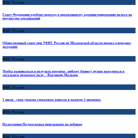
ФНС России
Совет Федерации одобрил переход к проактивному администрированию налога на
имущество организаций
ФНС России
Общественный совет при УФНС России по Московской области провел очередное
заседание
ФНС России
Чтобы развиваться и получать кредиты, любому бизнесу нужно находиться в
легальном правовом поле, - Владимир Мальцев
ФНС России
1 июля - срок уплаты страховых взносов в размере 1 процента
ФНС России
Налоговики Подмосковья приглашают на вебинар
ФНС России