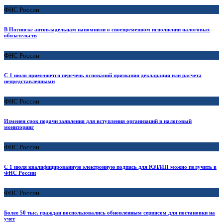
ФНС России
В Ногинске автовладельцам напомнили о своевременном исполнении налоговых
обязательств
ФНС России
С 1 июля применяется перечень оснований признания декларации или расчета
непредставленными
ФНС России
Изменен срок подачи заявления для вступления организаций в налоговый
мониторинг
ФНС России
С 1 июля квалифицированную электронную подпись для ЮЛ/ИП можно получить в
ФНС России
ФНС России
Более 50 тыс. граждан воспользовались обновленным сервисом для постановки на
учет