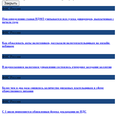
Закрыть
ФНС России
При определении ставки НДФЛ учитывается вся сумма дивидендов, выплаченная с
начала года
ФНС России
Как обжаловать акты налоговиков, рассказали налогоплательщикам на онлайн-
вебинаре
ФНС России
В подмосковном налоговом управлении состоялось очередное заседание коллегии
ФНС России
Более чем в два раза снизилось количество рисковых плательщиков в сфере
общественного питания
ФНС России
С 1 июля применяется обновленная форма декларации по НДС