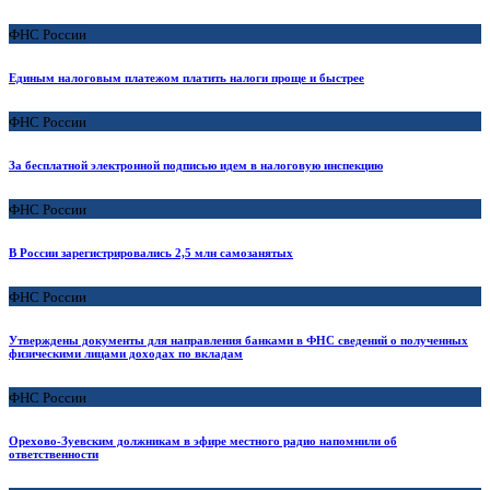
ФНС России
Единым налоговым платежом платить налоги проще и быстрее
ФНС России
За бесплатной электронной подписью идем в налоговую инспекцию
ФНС России
В России зарегистрировались 2,5 млн самозанятых
ФНС России
Утверждены документы для направления банками в ФНС сведений о полученных
физическими лицами доходах по вкладам
ФНС России
Орехово-Зуевским должникам в эфире местного радио напомнили об
ответственности