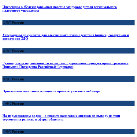
Инспекцию в Железнодорожном посетил замруководителя регионального
налогового управления
ФНС России
Утверждены документы для электронного взаимодействия бизнеса, госорганов и
операторов ЭДО
ФНС России
Руководитель подмосковного налогового управления проведет прием граждан в
Приемной Президента Российской Федерации
ФНС России
Приглашаем налогоплательщиков принять участие в вебинаре
ФНС России
На подмосковном радио – о проекте налоговых органов по выводу из тени
торговли на рынках и сферы общепита
ФНС России