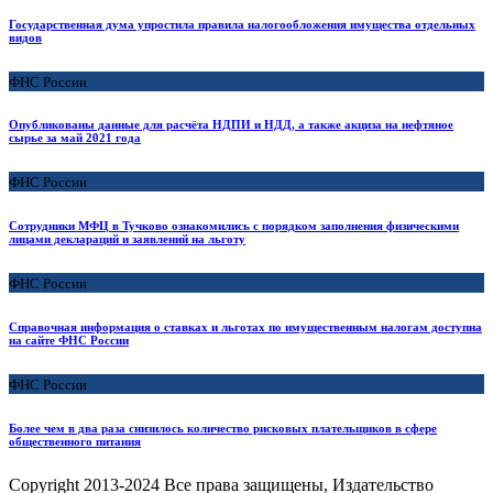
Государственная дума упростила правила налогообложения имущества отдельных
видов
ФНС России
Опубликованы данные для расчёта НДПИ и НДД, а также акциза на нефтяное
сырье за май 2021 года
ФНС России
Сотрудники МФЦ в Тучково ознакомились с порядком заполнения физическими
лицами деклараций и заявлений на льготу
ФНС России
Справочная информация о ставках и льготах по имущественным налогам доступна
на сайте ФНС России
ФНС России
Более чем в два раза снизилось количество рисковых плательщиков в сфере
общественного питания
Copyright
2013-2024 Все права защищены, Издательство