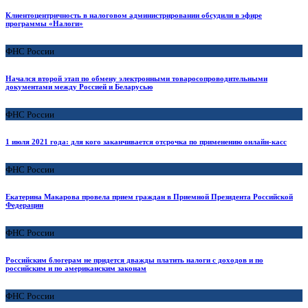
Клиентоцентричность в налоговом администрировании обсудили в эфире
программы «Налоги»
ФНС России
Начался второй этап по обмену электронными товаросопроводительными
документами между Россией и Беларусью
ФНС России
1 июля 2021 года: для кого заканчивается отсрочка по применению онлайн-касс
ФНС России
Екатерина Макарова провела прием граждан в Приемной Президента Российской
Федерации
ФНС России
Российским блогерам не придется дважды платить налоги с доходов и по
российским и по американским законам
ФНС России