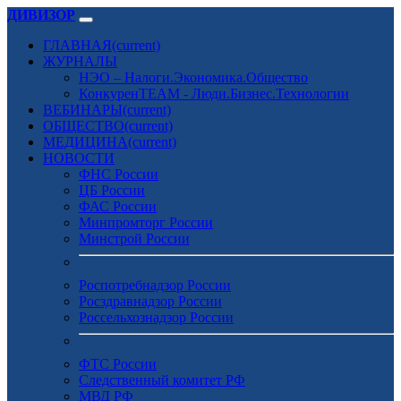
ДИВИЗОР
ГЛАВНАЯ
(current)
ЖУРНАЛЫ
НЭО – Налоги.Экономика.Общество
КонкуренTEAM - Люди.Бизнес.Технологии
ВЕБИНАРЫ
(current)
ОБЩЕСТВО
(current)
МЕДИЦИНА
(current)
НОВОСТИ
ФНС России
ЦБ России
ФАС России
Минпромторг России
Минстрой России
Роспотребнадзор России
Росздравнадзор России
Россельхознадзор России
ФТС России
Следственный комитет РФ
МВД РФ